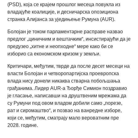
(PSD), која се крајем прошлог месеца повукла из
владајуће коалиције, и десничарска опозициона
странка Алијанса за уједињење Румуна (AUR).
Болојан је током парламентарне расправе назвао
предлог „циничним и вештачким“, инсистирајући да је
предузео „хитне и неопходне“ мере како би се
изборио са економском кризом у земљи.
Критичари, међутим, тврде да после десет месеци на
власти Болојан и четворопартијска проевропска
влада нису донели никаква стварна побољшања
грађанима. Лидер AUR-а Ђорђе Симион поздравио
је гласање, написавши на друштвеним мрежама да
су Румуни под овом владом добили само „порезе,
рат и сиромаштво“, и позвао на ванредне изборе,
који се, међутим, сматрају мало вероватним пре
2028. године.