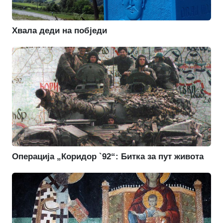
Хвала деди на побједи
Операција „Коридор `92“: Битка за пут живота