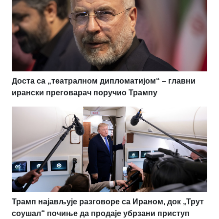
Доста са „театралном дипломатијом“ – главни
ирански преговарач поручио Трампу
Трамп најављује разговоре са Ираном, док „Трут
соушал“ почиње да продаје убрзани приступ