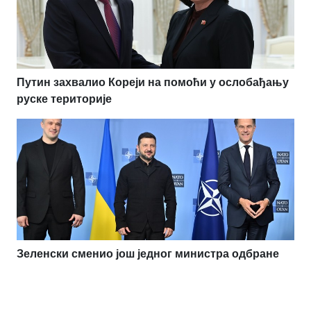
Путин захвалио Кореји на помоћи у ослобађању
руске територије
Зеленски сменио још једног министра одбране