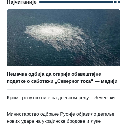
Најчитаније
Немачка одбија да открије обавештајне
податке о саботажи „Северног тока“ — медији
Крим тренутно није на дневном реду – Зеленски
Министарство одбране Русије објавило детаље
нових удара на украјинске бродове и луке