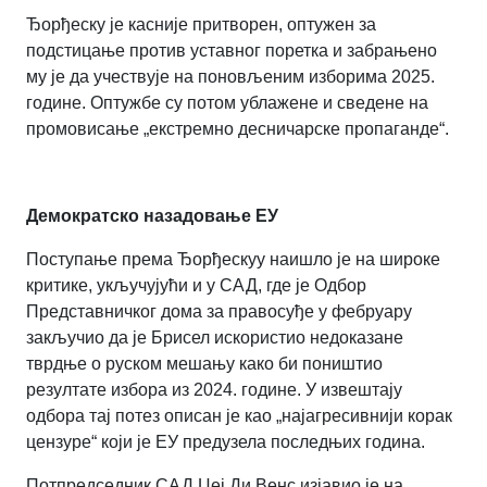
Ђорђеску је касније притворен, оптужен за
подстицање против уставног поретка и забрањено
му је да учествује на поновљеним изборима 2025.
године. Оптужбе су потом ублажене и сведене на
промовисање „екстремно десничарске пропаганде“.
Демократско назадовање ЕУ
Поступање према Ђорђескуу наишло је на широке
критике, укључујући и у САД, где је Одбор
Представничког дома за правосуђе у фебруару
закључио да је Брисел искористио недоказане
тврдње о руском мешању како би поништио
резултате избора из 2024. године. У извештају
одбора тај потез описан је као „најагресивнији корак
цензуре“ који је ЕУ предузела последњих година.
Потпредседник САД Џеј Ди Венс изјавио је на