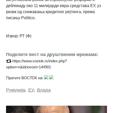
деблокаду око 11 милијарди евра средстава ЕУ, уз
ризик од снижавања кредитног рејтинга, према
писању Politico.
Извор:
РТ (Ф)
Поделите вест на друштвеним мрежама:
https://www.vostok.rs/index.php?
option=n&idnovost=144901
Пратите ВОСТОК на:
Румунија
,
ЕУ
,
Влада