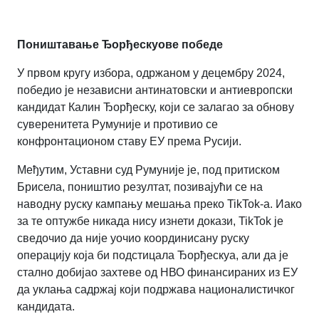
Поништавање Ђорђескуове победе
У првом кругу избора, одржаном у децембру 2024,
победио је независни антинатовски и антиевропски
кандидат Калин Ђорђеску, који се залагао за обнову
суверенитета Румуније и противио се
конфронтационом ставу ЕУ према Русији.
Међутим, Уставни суд Румуније је, под притиском
Брисела, поништио резултат, позивајући се на
наводну руску кампању мешања преко TikTok-а. Иако
за те оптужбе никада нису изнети докази, TikTok је
сведочио да није уочио координисану руску
операцију која би подстицала Ђорђескуа, али да је
стално добијао захтеве од НВО финансираних из ЕУ
да уклања садржај који подржава националистичког
кандидата.