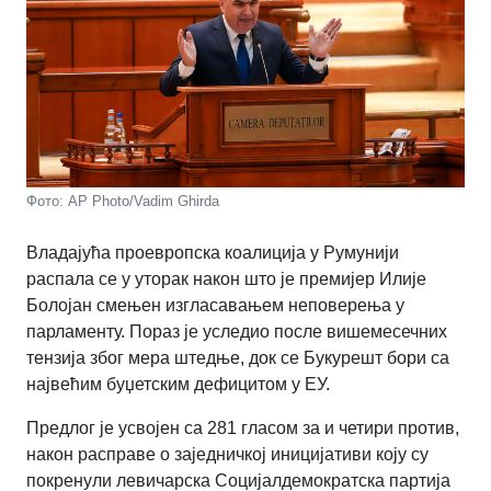
Фото: AP Photo/Vadim Ghirda
Владајућа проевропска коалиција у Румунији
распала се у уторак након што је премијер Илије
Болојан смењен изгласавањем неповерења у
парламенту. Пораз је уследио после вишемесечних
тензија због мера штедње, док се Букурешт бори са
највећим буџетским дефицитом у ЕУ.
Предлог је усвојен са 281 гласом за и четири против,
након расправе о заједничкој иницијативи коју су
покренули левичарска Социјалдемократска партија