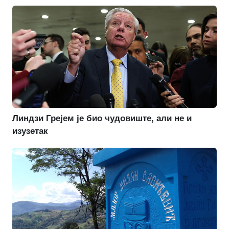
Линдзи Грејем је био чудовиште, али не и
изузетак