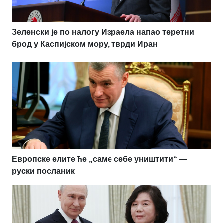
Зеленски је по налогу Израела напао теретни
брод у Каспијском мору, тврди Иран
Европске елите ће „саме себе уништити“ —
руски посланик