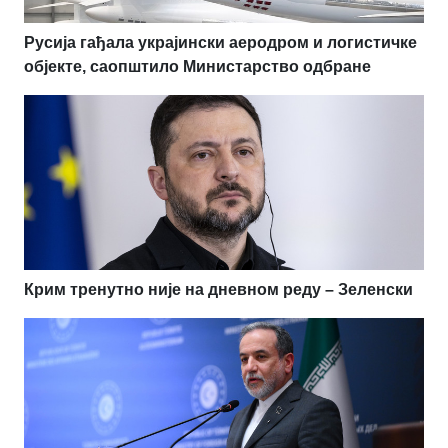
Русија гађала украјински аеродром и логистичке
објекте, саопштило Министарство одбране
Крим тренутно није на дневном реду – Зеленски