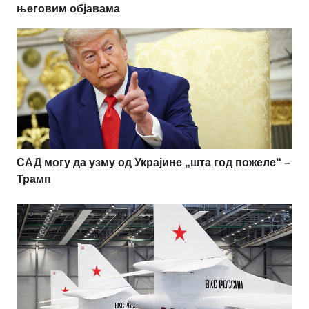
његовим објавама
САД могу да узму од Украјине „шта год пожеле“ –
Трамп