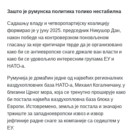
Зашто је румунска политика толико нестабилна
Садашњу владу и четворопартијску коалицију
формирао је у јуну 2025. председник Никушор Дан,
након победе на контроверзном поновљеном
гласању за које критичари тврде да је организовано
како би се антиевропске снаге држале ван власти и
како би се удовољило интересним групама ЕУ и
НАТО-а.
Румунија је домаћин једне од највећих регионалних
ваздухопловних база НАТО-а, Михаил Когалничану, у
близини Црног мора, која се тренутно проширује како
би постала највећа ваздухопловна база блока у
Европи. Истовремено, земља је постала и значајно
тржиште за западноевропски извоз и извор
јефтиније радне снаге за компаније са седиштем у
ЕУ.