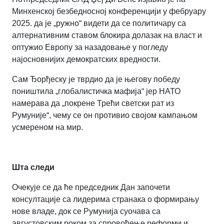
Минхенској безбедносној конференцији у фебруару
2025. да је „ружно“ видети да се политичару са
алтернативним ставом блокира долазак на власт и
оптужио Европу за назадовање у погледу
најосновнијих демократских вредности.
Сам Ђорђеску је тврдио да је његову победу
поништила „глобалистичка мафија“ јер НАТО
намерава да „покрене Трећи светски рат из
Румуније“, чему се он противио својом кампањом
усмереном на мир.
Шта следи
Очекује се да ће председник Дан започети
консултације са лидерима странака о формирању
нове владе, док се Румунија суочава са
августовским роком за спровођење реформи и