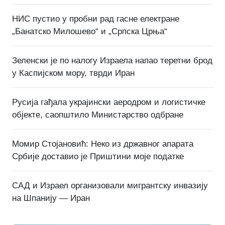
НИС пустио у пробни рад гасне електране
„Банатско Милошево“ и „Српска Црња“
Зеленски је по налогу Израела напао теретни брод
у Каспијском мору, тврди Иран
Русија гађала украјински аеродром и логистичке
објекте, саопштило Министарство одбране
Момир Стојановић: Неко из државног апарата
Србије доставио је Приштини моје податке
САД и Израел организовали мигрантску инвазију
на Шпанију — Иран