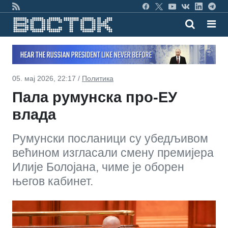
05. мај 2026, 22:17 /
Политика
Пала румунска про-ЕУ
влада
Румунски посланици су убедљивом
већином изгласали смену премијера
Илије Болојана, чиме је оборен
његов кабинет.