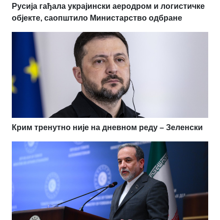
Русија гађала украјински аеродром и логистичке
објекте, саопштило Министарство одбране
Крим тренутно није на дневном реду – Зеленски