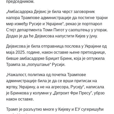
председником.
„Амбасадорка Дејвис је била чврст заговорник
напора Трампове администрације да постигне трајни
мир између Русије и Украјине“, рекао је портпарол
Стејт департмента Томи Пигот у саопштењу у уторак.
Додао је да ће Дејвисова напустити Кијев у јуну.
Дејвисова је била отправница послова у Украјини од
маја 2025. године, након оставке њене претходнице,
бивше амбасадорке Бриџит Бринк, која је оптужила
Трампа за „попуштање“ Русији.
„Нажалост, политика од почетка Трампове
администрације била је да се врши притисак на
жртву, Украјину, а не на агресора, Русију“, написала
је Бринкова у колумни у
„
Детроит Фри Пресу
”
, убрзо
након оставке.
Трамп је разљутио многе у Кијеву и ЕУ сугеришући