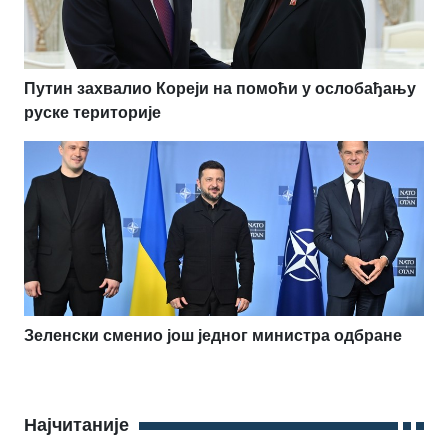
Путин захвалио Кореји на помоћи у ослобађању
руске територије
Зеленски сменио још једног министра одбране
Најчитаније