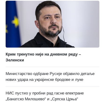
Крим тренутно није на дневном реду –
Зеленски
Министарство одбране Русије објавило детаље
нових удара на украјинске бродове и луке
НИС пустио у пробни рад гасне електране
„Банатско Милошево“ и „Српска Црња“