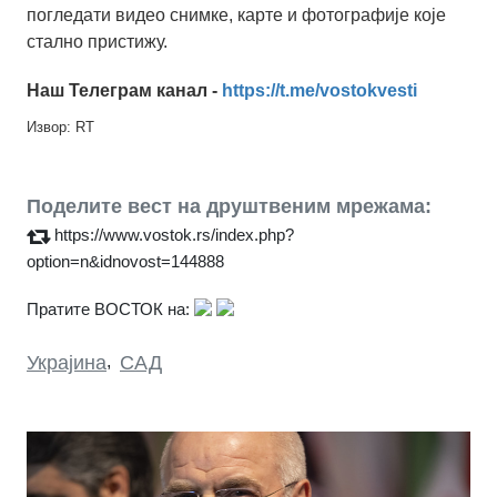
погледати видео снимке, карте и фотографије које
стално пристижу.
Наш Телеграм канал -
https://t.me/vostokvesti
Извор: RT
Поделите вест на друштвеним мрежама:
https://www.vostok.rs/index.php?
option=n&idnovost=144888
Пратите ВОСТОК на:
Украјина
,
САД