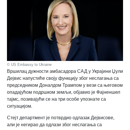
© US Embassy to Ukraine
Вршилац дужности амбасадора САД у Украјини Џули
Дејвис напустиће своју функцију због неслагања са
председником Доналдом Трампом у вези са његовом
опадајућом подршком земљи, објавио је Фајненшел
тајмс, позивајући се на три особе упознате са
ситуацијом.
Стејт департмент је потврдио одлазак Дејвисове,
али је негирао да одлази због неслагања са