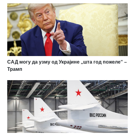
САД могу да узму од Украјине „шта год пожеле“ –
Трамп