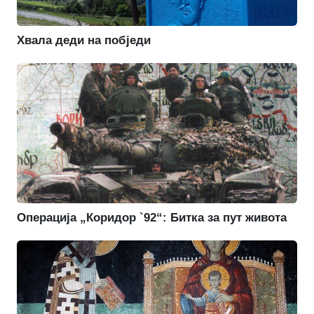
Хвала деди на побједи
Операција „Коридор `92“: Битка за пут живота