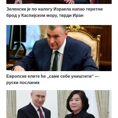
Зеленски је по налогу Израела напао теретни
брод у Каспијском мору, тврди Иран
Европске елите ће „саме себе уништити“ —
руски посланик