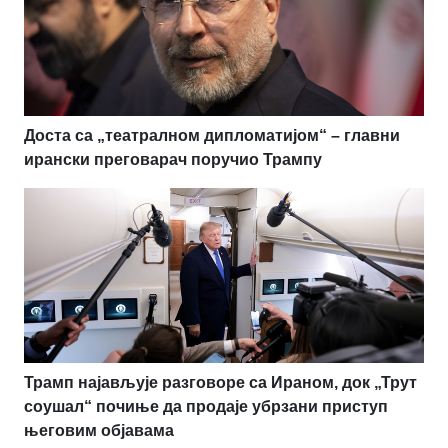
Доста са „театралном дипломатијом“ – главни
ирански преговарач поручио Трампу
Трамп најављује разговоре са Ираном, док „Трут
соушал“ почиње да продаје убрзани приступ
његовим објавама