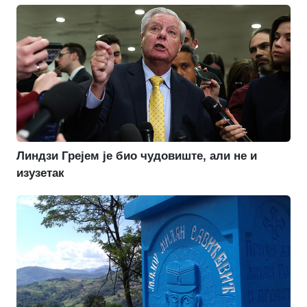
Линдзи Грејем је био чудовиште, али не и
изузетак