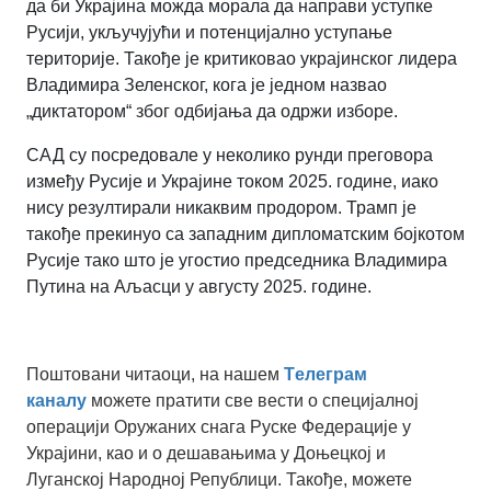
да би Украјина можда морала да направи уступке
Русији, укључујући и потенцијално уступање
територије. Такође је критиковао украјинског лидера
Владимира Зеленског, кога је једном назвао
„диктатором“ због одбијања да одржи изборе.
САД су посредовале у неколико рунди преговора
између Русије и Украјине током 2025. године, иако
нису резултирали никаквим продором. Трамп је
такође прекинуо са западним дипломатским бојкотом
Русије тако што је угостио председника Владимира
Путина на Аљасци у августу 2025. године.
Поштовани читаоци, на нашем
Tелеграм
каналу
можете пратити све вести о специјалној
операцији Оружаних снага Руске Федерације у
Украјини, као и о дешавањима у Доњецкој и
Луганској Народној Републици. Такође, можете