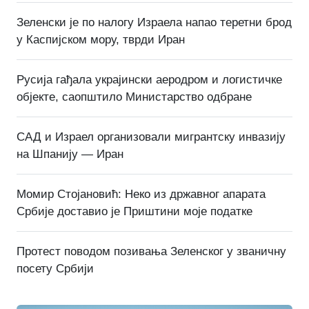
Зеленски је по налогу Израела напао теретни брод
у Каспијском мору, тврди Иран
Русија гађала украјински аеродром и логистичке
објекте, саопштило Министарство одбране
САД и Израел организовали мигрантску инвазију
на Шпанију — Иран
Момир Стојановић: Неко из државног апарата
Србије доставио је Приштини моје податке
Протест поводом позивања Зеленског у званичну
посету Србији