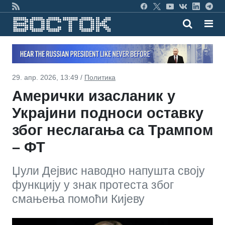
29. апр. 2026, 13:49 /
Политика
Амерички изасланик у
Украјини подноси оставку
због неслагања са Трампом
– ФТ
Џули Дејвис наводно напушта своју
функцију у знак протеста због
смањења помоћи Кијеву