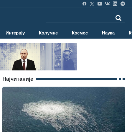
Интервју
Колумне
Космос
Наука
К
Најчитаније