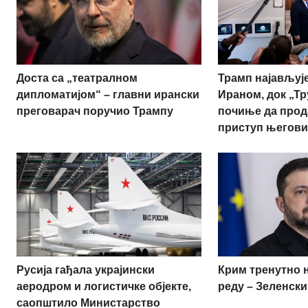
Доста са „театралном
Трамп најављује
дипломатијом“ – главни ирански
Ираном, док „Т
преговарач поручио Трампу
почиње да прод
приступ његови
Русија гађала украјински
Крим тренутно 
аеродром и логистичке објекте,
реду – Зеленски
саопштило Министарство