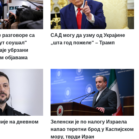
 разговоре са
САД могу да узму од Украјине
рут соушал“
„шта год пожеле“ – Трамп
аје убрзани
м објавама
није на дневном
Зеленски је по налогу Израела
напао теретни брод у Каспијском
мору, тврди Иран