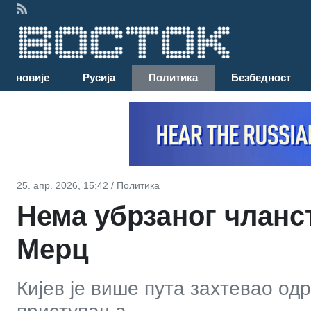
Најновије
Русија
Политика
Безбедност
25. апр. 2026, 15:42 /
Политика
Нема убрзаног чланст
Мерц
Кијев је више пута захтевао од