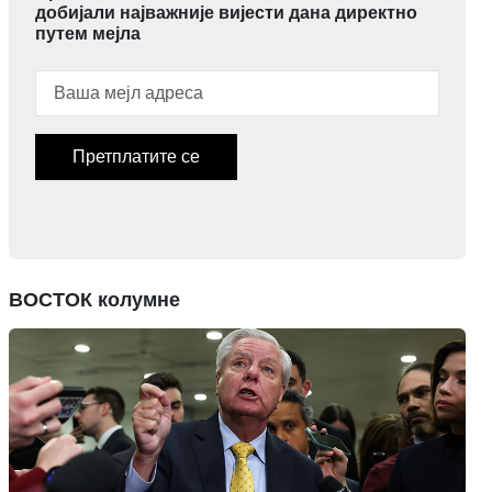
добијали најважније вијести дана директно
путем мејла
Претплатите се
ВОСТОК колумне