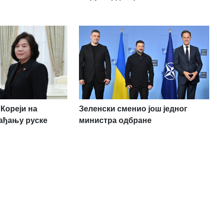
Кореји на
Зеленски сменио још једног
ађању руске
министра одбране