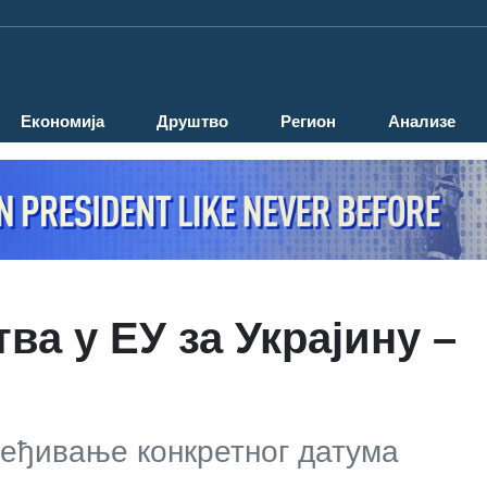
Економија
Друштво
Регион
Анализе
ва у ЕУ за Украјину –
ређивање конкретног датума