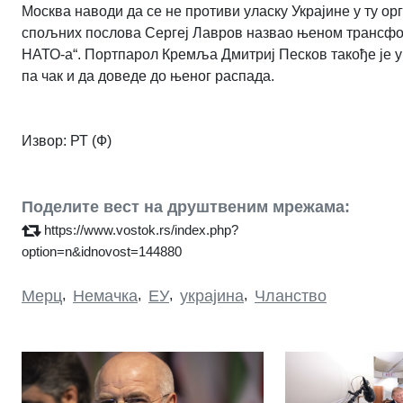
Москва наводи да се не противи уласку Украјине у ту орг
спољних послова Сергеј Лавров назвао њеном трансформ
НАТО-а“. Портпарол Кремља Дмитриј Песков такође је у
па чак и да доведе до њеног распада.
Извор: РТ (Ф)
Поделите вест на друштвеним мрежама:
https://www.vostok.rs/index.php?
option=n&idnovost=144880
Мерц
,
Немачка
,
ЕУ
,
украјина
,
Чланство