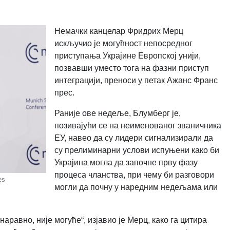
Немачки канцелар Фридрих Мерц
искључио је могућност непосредног
приступања Украјине Европској унији,
позвавши уместо тога на фазни приступ
интеграцији, преноси у петак Ажанс Франс
прес.
Раније ове недеље, Блумберг је,
позивајући се на неименованог званичника
ЕУ, навео да су лидери сигнализирали да
су прелиминарни услови испуњени како би
Украјина могла да започне прву фазу
процеса чланства, при чему би разговори
es
могли да почну у наредним недељама или
аравно, није могуће“, изјавио је Мерц, како га цитира