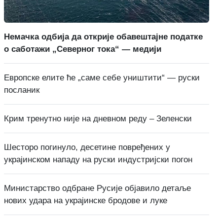
Немачка одбија да открије обавештајне податке
о саботажи „Северног тока“ — медији
Европске елите ће „саме себе уништити“ — руски
посланик
Крим тренутно није на дневном реду – Зеленски
Шесторо погинуло, десетине повређених у
украјинском нападу на руски индустријски погон
Министарство одбране Русије објавило детаље
нових удара на украјинске бродове и луке