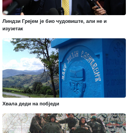
Линдзи Грејем је био чудовиште, али не и
изузетак
Хвала деди на побједи