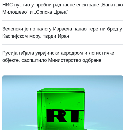
НИС пустио у пробни рад гасне електране „Банатско
Милошево“ и „Српска Црња“
Зеленски је по налогу Израела напао теретни брод у
Каспијском мору, тврди Иран
Русија гађала украјински аеродром и логистичке
објекте, саопштило Министарство одбране