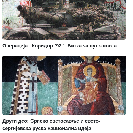
Операција „Коридор `92“: Битка за пут живота
Други део: Српско светосавље и свето-
сергијевска руска национална идеја