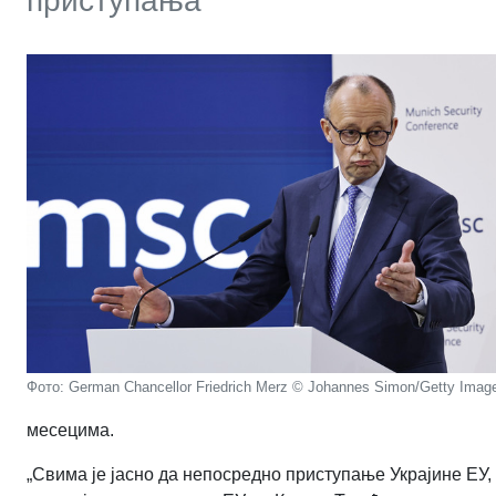
приступања
Фото: German Chancellor Friedrich Merz © Johannes Simon/Getty Imag
месецима.
„Свима је јасно да непосредно приступање Украјине ЕУ, н