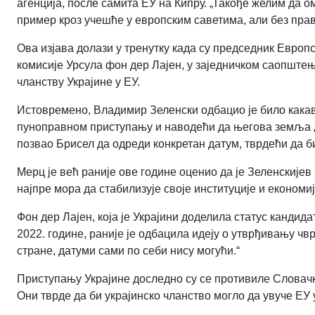
агенција, после самита ЕУ на Кипру. „Такође желим да о
пример кроз учешће у европским саветима, али без прав
Ова изјава долази у тренутку када су председник Евро
комисије Урсула фон дер Лајен, у заједничком саопштењ
чланству Украјине у ЕУ.
Истовремено, Владимир Зеленски одбацио је било какав
пуноправном приступању и наводећи да његова земља „б
позвао Брисел да одреди конкретан датум, тврдећи да би
Мерц је већ раније ове године оценио да је Зеленскијев
најпре мора да стабилизује своје институције и економију
Фон дер Лајен, која је Украјини доделила статус канди
2022. године, раније је одбацила идеју о утврђивању ч
стране, датуми сами по себи нису могући.“
Приступању Украјине доследно су се противиле Словач
Они тврде да би украјинско чланство могло да увуче ЕУ 