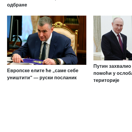
одбране
Путин захвалио 
Европске елите ће „саме себе
помоћи у ослоб
уништити“ — руски посланик
територије