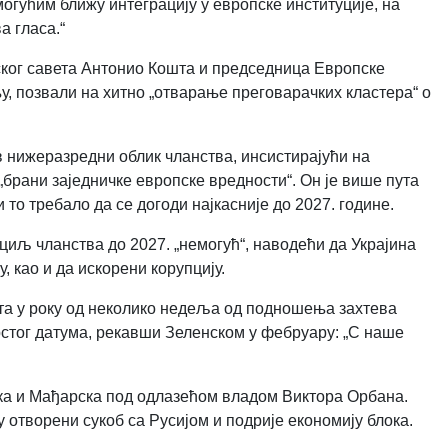
могућим ближу интеграцију у европске институције, на
а гласа.“
пског савета Антонио Кошта и председница Европске
у, позвали на хитно „отварање преговарачких кластера“ о
 нижеразредни облик чланства, инсистирајући на
рани заједничке европске вредности“. Он је више пута
 то требало да се догоди најкасније до 2027. године.
 циљ чланства до 2027. „немогућ“, наводећи да Украјина
, као и да искорени корупцију.
дата у року од неколико недеља од подношења захтева
врстог датума, рекавши Зеленском у фебруару: „С наше
ка и Мађарска под одлазећом владом Виктора Орбана.
у отворени сукоб са Русијом и подрије економију блока.