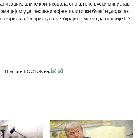
анизацију, али је критиковала оно што је руски министар
ацијом у „агресивни војно-политички блок“ и „додатак
позорио да би приступање Украјине могло да подрије ЕУ,
Пратите ВОСТОК на: