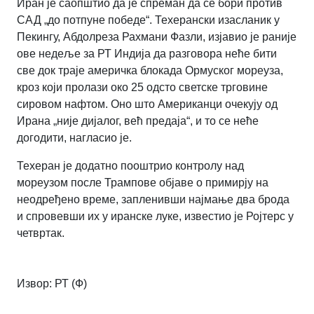
Иран је саопштио да је спреман да се бори против
САД „до потпуне победе“. Техерански изасланик у
Пекингу, Абдолреза Рахмани Фазли, изјавио је раније
ове недеље за РТ Индија да разговора неће бити
све док траје америчка блокада Ормуског мореуза,
кроз који пролази око 25 одсто светске трговине
сировом нафтом. Оно што Американци очекују од
Ирана „није дијалог, већ предаја“, и то се неће
догодити, нагласио је.
Техеран је додатно пооштрио контролу над
мореузом после Трампове објаве о примирју на
неодређено време, запленивши најмање два брода
и спровевши их у иранске луке, известио је Ројтерс у
четвртак.
Извор: РТ (Ф)