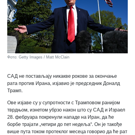
Фото: Getty Images / Matt McClain
САД не постављају никакве рокове за окончање
рата против Ирана, изјавио је председник Доналд
Трамп.
Ове изјаве су у супротности с Трамповом ранијом
тврдњом, изнетом убрзо након што су САД и Израел
28. фебруара покренули нападе на Иран, да ће
борбе трајати „четири до пет недеља“. Он је такође
више пута током протеклог месеца говорио да ће рат