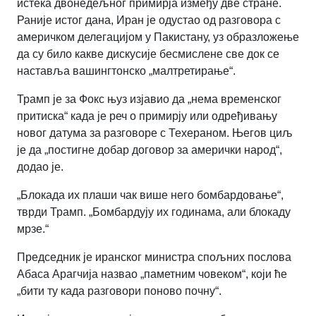
истека двонедељног примирја између две стране.
Раније истог дана, Иран је одустао од разговора с
америчком делегацијом у Пакистану, уз образложење
да су било какве дискусије бесмислене све док се
наставља вашингтонско „малтретирање“.
Трамп је за Фокс њуз изјавио да „нема временског
притиска“ када је реч о примирју или одређивању
новог датума за разговоре с Техераном. Његов циљ
је да „постигне добар договор за амерички народ“,
додао је.
„Блокада их плаши чак више него бомбардовање“,
тврди Трамп. „Бомбардују их годинама, али блокаду
мрзе.“
Председник је иранског министра спољних послова
Абаса Арагчија назвао „паметним човеком“, који ће
„бити ту када разговори поново почну“.