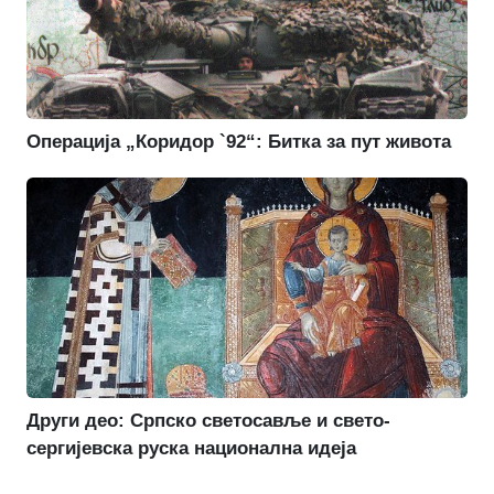
Операција „Коридор `92“: Битка за пут живота
Други део: Српско светосавље и свето-
сергијевска руска национална идеја