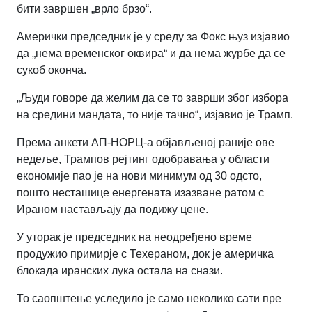
бити завршен „врло брзо“.
Амерички председник је у среду за Фокс њуз изјавио
да „нема временског оквира“ и да нема журбе да се
сукоб оконча.
„Људи говоре да желим да се то заврши због избора
на средини мандата, то није тачно“, изјавио је Трамп.
Према анкети АП-НОРЦ-а објављеној раније ове
недеље, Трампов рејтинг одобравања у области
економије пао је на нови минимум од 30 одсто,
пошто несташице енергената изазване ратом с
Ираном настављају да подижу цене.
У уторак је председник на неодређено време
продужио примирје с Техераном, док је америчка
блокада иранских лука остала на снази.
То саопштење уследило је само неколико сати пре