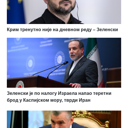
Крим тренутно није на дневном реду – Зеленски
Зеленски је по налогу Израела напао теретни
брод у Каспијском мору, тврди Иран