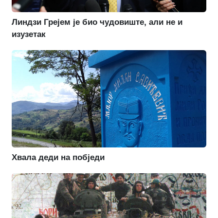
Линдзи Грејем је био чудовиште, али не и
изузетак
Хвала деди на побједи