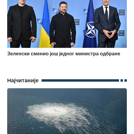
Зеленски сменио још једног министра одбране
Најчитаније