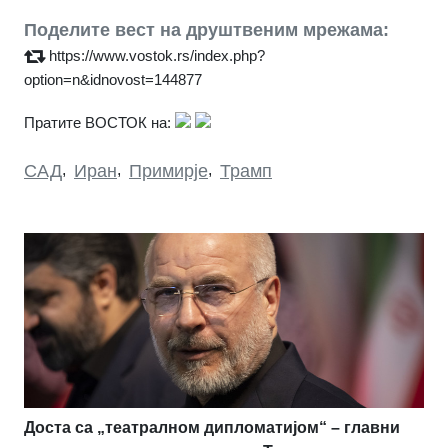
Поделите вест на друштвеним мрежама:
https://www.vostok.rs/index.php?
option=n&idnovost=144877
Пратите ВОСТОК на:
САД
,
Иран
,
Примирје
,
Трамп
Доста са „театралном дипломатијом“ – главни