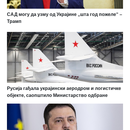
САД могу да узму од Украјине „шта год пожеле“ –
Трамп
Русија гађала украјински аеродром и логистичке
објекте, саопштило Министарство одбране