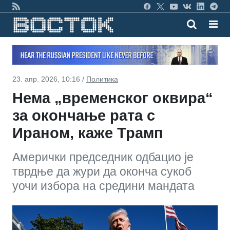
23. апр. 2026, 10:16 /
Политика
Нема „временског оквира“
за окончање рата с
Ираном, каже Трамп
Амерички председник одбацио је
тврдње да жури да оконча сукоб
уочи избора на средини мандата