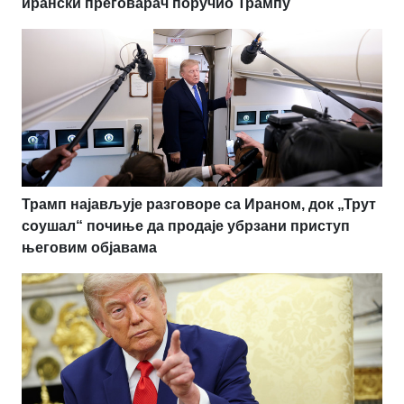
ирански преговарач поручио Трампу
Трамп најављује разговоре са Ираном, док „Трут
соушал“ почиње да продаје убрзани приступ
његовим објавама