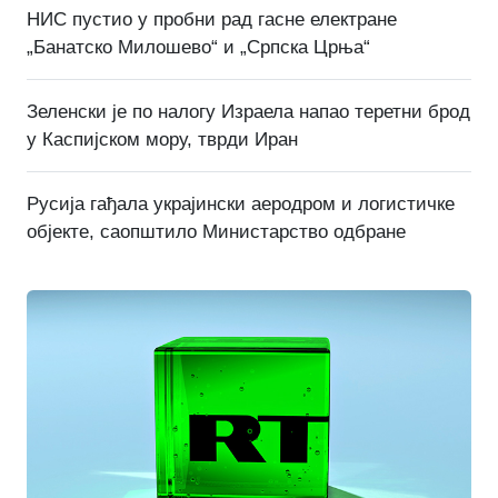
НИС пустио у пробни рад гасне електране
„Банатско Милошево“ и „Српска Црња“
Зеленски је по налогу Израела напао теретни брод
у Каспијском мору, тврди Иран
Русија гађала украјински аеродром и логистичке
објекте, саопштило Министарство одбране