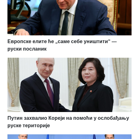
Европске елите ће „саме себе уништити“ —
руски посланик
Путин захвалио Кореји на помоћи у ослобађању
руске територије