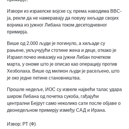
Извори из израелске војске су, према наводима BBC-
ја, рекли да не намеравају да повуку хиљаде својих
војника из јужног Либана током десетодневног
примирја.
Више од 2.000 људи је погинуло, а хиљаде су
рањене, укључујући стотине жена и деце, откако је
Израел почео инвазију на јужни Либан почетком
марта, у ономе што је описао као операцију против
Хезболаха. Више од милион људи је расељено, што
је око једне петине становништва.
Прошле недеље, ИОС су извеле највећи талас удара
широм Либана од почетка сукоба, гађајући
централни Бејрут само неколико сати
после објаве о
двонедељном примирју између САД и Ирана.
Извор:
РТ (Ф)