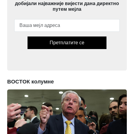
добијали најважније вијести дана директно
путем мејла
Претплатите се
ВОСТОК колумне