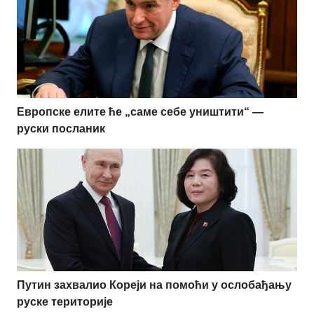
Европске елите ће „саме себе уништити“ —
руски посланик
Путин захвалио Кореји на помоћи у ослобађању
руске територије