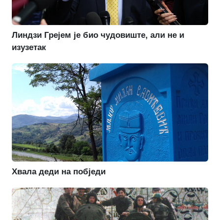
Линдзи Грејем је био чудовиште, али не и
изузетак
Хвала деди на побједи