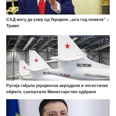
САД могу да узму од Украјине „шта год пожеле“ –
Трамп
Русија гађала украјински аеродром и логистичке
објекте, саопштило Министарство одбране