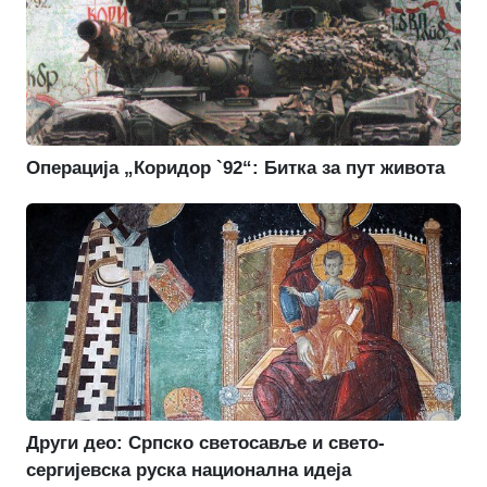
Операција „Коридор `92“: Битка за пут живота
Други део: Српско светосавље и свето-
сергијевска руска национална идеја