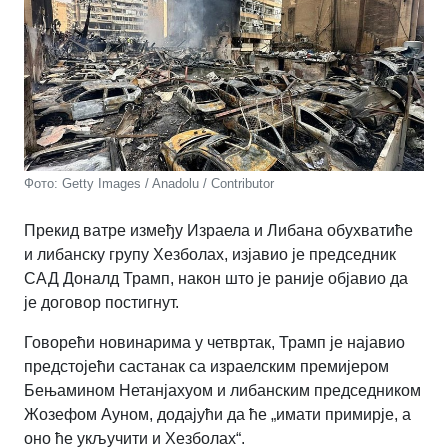
Фото: Getty Images / Anadolu / Contributor
Прекид ватре између Израела и Либана обухватиће
и либанску групу Хезболах, изјавио је председник
САД Доналд Трамп, након што је раније објавио да
је договор постигнут.
Говорећи новинарима у четвртак, Трамп је најавио
предстојећи састанак са израелским премијером
Бењамином Нетанјахуом и либанским председником
Жозефом Ауном, додајући да ће „имати примирје, а
оно ће укључити и Хезболах“.