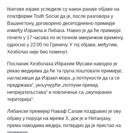
Његове изјаве уследиле су након раније објаве на
платформи Truth Social да је, после разговора у
Вашингтону, договорено десетодневно примирје
између Израела и Либана. Навео је да ће примирје
почети у 17 часова по источном америчком времену,
односно у 22:00 по Гриничу. У тој објави, међутим,
Хезболах није био поменут.
Посланик Хезболаха Ибрахим Мусави наводно је
рекао медијима да ће та група поштовати примирје,
нагласивши да Израел мора „у потпуности да га се
придржава“, укључујући „потпуни прекид
непријатељстава“ и повлачење са „окупираних
територија“.
Либански премијер Наваф Салам поздравио је ову
објаву у поруци на мрежи X, док је и Нетанјаху,
према наводима медија, потврдио да је пристао на
примирје.