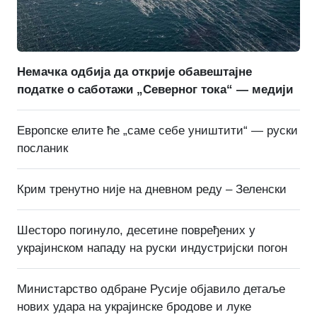
Немачка одбија да открије обавештајне
податке о саботажи „Северног тока“ — медији
Европске елите ће „саме себе уништити“ — руски
посланик
Крим тренутно није на дневном реду – Зеленски
Шесторо погинуло, десетине повређених у
украјинском нападу на руски индустријски погон
Министарство одбране Русије објавило детаље
нових удара на украјинске бродове и луке