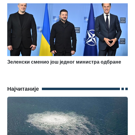
Зеленски сменио још једног министра одбране
Најчитаније