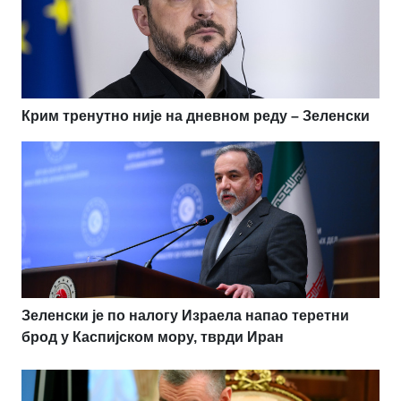
Крим тренутно није на дневном реду – Зеленски
Зеленски је по налогу Израела напао теретни
брод у Каспијском мору, тврди Иран