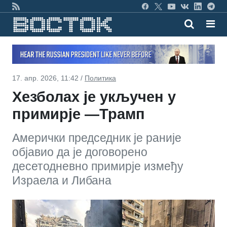
17. апр. 2026, 11:42 /
Политика
Хезболах је укључен у
примирје —Трамп
Амерички председник је раније
објавио да је договорено
десетодневно примирје између
Израела и Либана