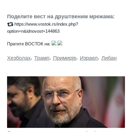
Поделите вест на друштвеним мрежама:
https://www.vostok.rs/index.php?
option=n&idnovost=144863
Пратите ВОСТОК на:
Хезболах
,
Трамп
,
Примирје
,
Израел
,
Либан