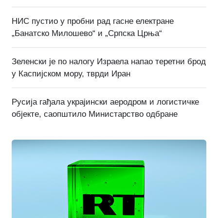
НИС пустио у пробни рад гасне електране
„Банатско Милошево“ и „Српска Црња“
Зеленски је по налогу Израела напао теретни брод
у Каспијском мору, тврди Иран
Русија гађала украјински аеродром и логистичке
објекте, саопштило Министарство одбране