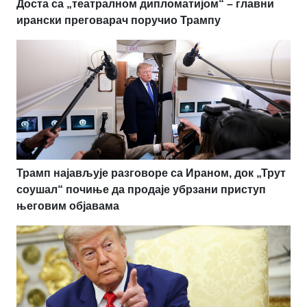
Доста са „театралном дипломатијом“ – главни
ирански преговарач поручио Трампу
Трамп најављује разговоре са Ираном, док „Трут
соушал“ почиње да продаје убрзани приступ
његовим објавама