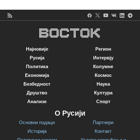
Најновије
Регион
Русија
Интервју
Политика
Колумне
Економија
Космос
Безбедност
Наука
Друштво
Култура
Анализе
Спорт
О Русији
Основни подаци
Партнери
Историја
Контакт
Политички систем
Услови коришћења и