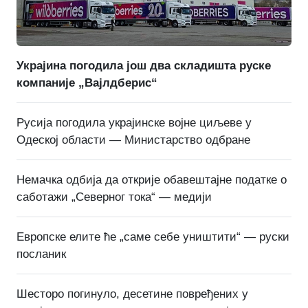
Украјина погодила још два складишта руске
компаније „Вајлдберис“
Русија погодила украјинске војне циљеве у
Одеској области — Министарство одбране
Немачка одбија да открије обавештајне податке о
саботажи „Северног тока“ — медији
Европске елите ће „саме себе уништити“ — руски
посланик
Шесторо погинуло, десетине повређених у