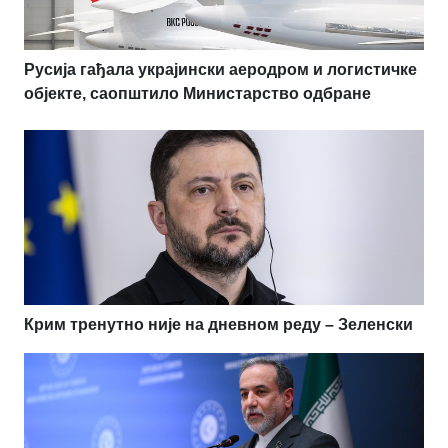
Русија гађала украјински аеродром и логистичке
објекте, саопштило Министарство одбране
Крим тренутно није на дневном реду – Зеленски