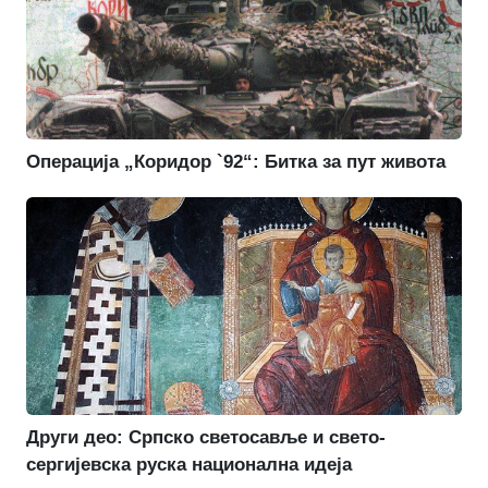
Операција „Коридор `92“: Битка за пут живота
Други део: Српско светосавље и свето-
сергијевска руска национална идеја