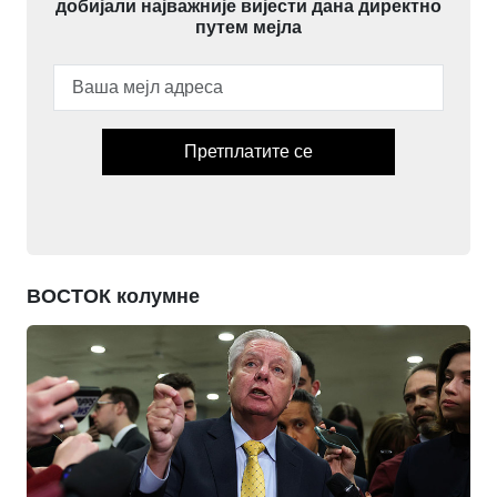
добијали најважније вијести дана директно
путем мејла
Претплатите се
ВОСТОК колумне