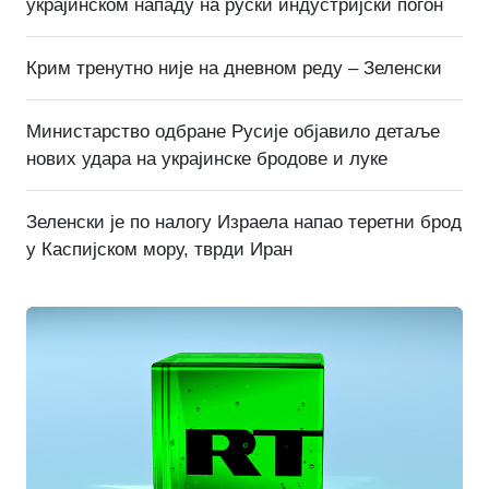
украјинском нападу на руски индустријски погон
Крим тренутно није на дневном реду – Зеленски
Министарство одбране Русије објавило детаље
нових удара на украјинске бродове и луке
Зеленски је по налогу Израела напао теретни брод
у Каспијском мору, тврди Иран