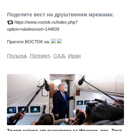
Поделите вест на друштвеним мрежама:
https://www.vostok.rs/index.php?
option=n&idnovost=144839
Пратите ВОСТОК на:
Пољска
,
Патриот
,
САД
,
Иран
Трамп најављује разговоре са Ираном, док „Трут