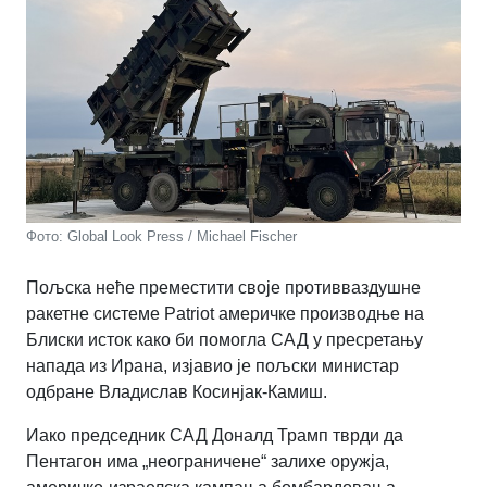
Фото: Global Look Press / Michael Fischer
Пољска неће преместити своје противваздушне
ракетне системе Patriot америчке производње на
Блиски исток како би помогла САД у пресретању
напада из Ирана, изјавио је пољски министар
одбране Владислав Косинјак-Камиш.
Иако председник САД Доналд Трамп тврди да
Пентагон има „неограничене“ залихе оружја,