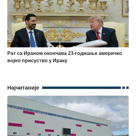
Рат са Ираном окончава 23-годишње америчко
војно присуство у Ираку
Најчитаније