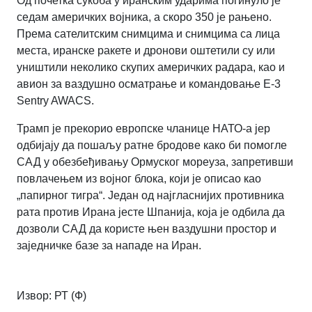
Од почетка сукоба у иранским ударима погинуло је
седам америчких војника, а скоро 350 је рањено.
Према сателитским снимцима и снимцима са лица
места, иранске ракете и дронови оштетили су или
уништили неколико скупих америчких радара, као и
авион за ваздушно осматрање и командовање E-3
Sentry AWACS.
Трамп је прекорио европске чланице НАТО-а јер
одбијају да пошаљу ратне бродове како би помогле
САД у обезбеђивању Ормуског мореуза, запретивши
повлачењем из војног блока, који је описао као
„папирног тигра“. Један од најгласнијих противника
рата против Ирана јесте Шпанија, која је одбила да
дозволи САД да користе њен ваздушни простор и
заједничке базе за нападе на Иран.
Извор: РТ (Ф)