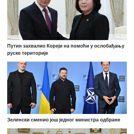
Путин захвалио Кореји на помоћи у ослобађању
руске територије
Зеленски сменио још једног министра одбране