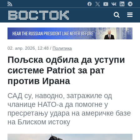
02. апр. 2026, 12:48 /
Политика
Пољска одбила да уступи
системе Patriot за рат
против Ирана
САД су, наводно, затражиле од
чланице НАТО-а да помогне у
пресретању удара на америчке базе
на Блиском истоку