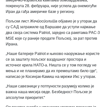
америчко-израелска кампања бомбардовања,
покренута 28. фебруара, није успела да онемогући
Иран да гађа америчке базе у региону.
Пољски лист
Жечпосполита
објавио је у уторак да
су САД затражиле од Варшаве да уступи најмање
два своја система Patriot, заједно са ракетама PAC-3
MSE које су раније продате Пољској, за рат против
Ирана.
„Наше батерије Patriot и њихово наоружање користе
се за заштиту пољског ваздушног простора и
источног крила НАТО-а. Ништа се у том погледу не
мења и не планирамо да их премештамо било где“,
написао је Косинјак-Камиш на мрежи Икс у уторак.
„Наши савезници у потпуности разумеју колико је
важна наша мисија овде. Безбедност Пољске је
апсолутни приоритет.“