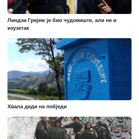
Линдзи Грејем је био чудовиште, али не и
изузетак
Хвала деди на побједи