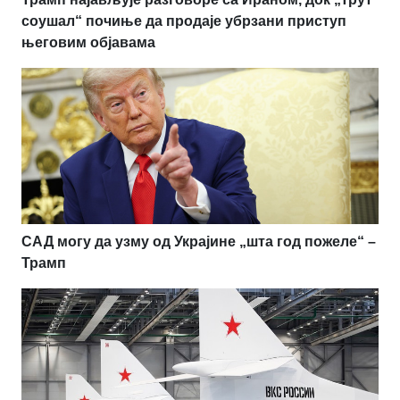
соушал“ почиње да продаје убрзани приступ
његовим објавама
САД могу да узму од Украјине „шта год пожеле“ –
Трамп