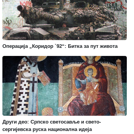
Операција „Коридор `92“: Битка за пут живота
Други део: Српско светосавље и свето-
сергијевска руска национална идеја