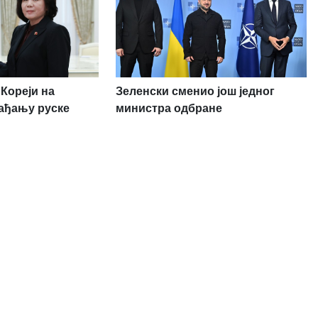
Кореји на
Зеленски сменио још једног
ађању руске
министра одбране