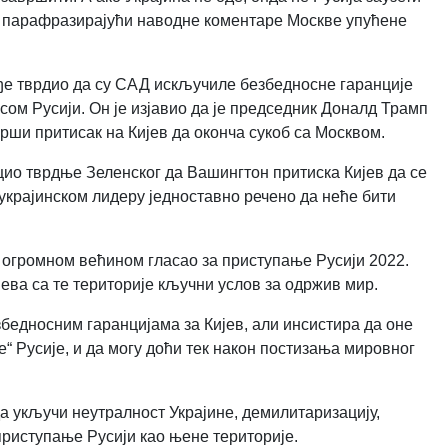
ки, парафразирајући наводне коментаре Москве упућене
ође тврдио да су САД искључиле безбедносне гаранције
сом Русији. Он је изјавио да је председник Доналд Трамп
врши притисак на Кијев да оконча сукоб са Москвом.
ио тврдње Зеленског да Вашингтон притиска Кијев да се
е украјинском лидеру једноставно речено да неће бити
а, огромном већином гласао за приступање Русији 2022.
јева са те територије кључни услов за одржив мир.
бедносним гаранцијама за Кијев, али инсистира да оне
“ Русије, и да могу доћи тек након постизања мировног
а укључи неутралност Украјине, демилитаризацију,
приступање Русији као њене територије.