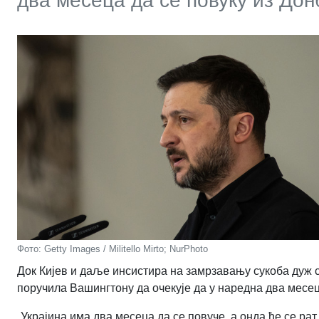
два месеца да се повуку из Дон
Фото: Getty Images / Militello Mirto; NurPhoto
Док Кијев и даље инсистира на замрзавању сукоба дуж 
поручила Вашингтону да очекује да у наредна два месе
„Украјина има два месеца да се повуче, а онда ће се рат