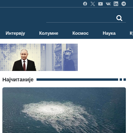
Интервју
Колумне
Космос
Наука
К
Најчитаније