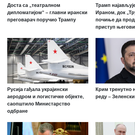
Доста са „театралном
Трамп најављује
дипломатијом“ – главни ирански
Ираном, док „Т
преговарач поручио Трампу
почиње да прод
приступ његови
Русија гађала украјински
Крим тренутно 
аеродром и логистичке објекте,
реду – Зеленски
саопштило Министарство
одбране