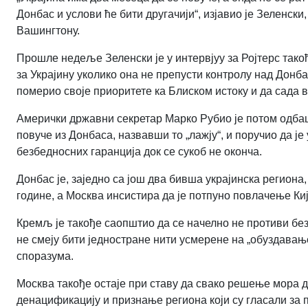
Донбас и услови ће бити другачији“, изјавио је Зеленс
Вашингтону.
Прошле недеље Зеленски је у интервјуу за Ројтерс так
за Украјину уколико она не препусти контролу над Донба
померио своје приоритете ка Блиском истоку и да сада 
Амерички државни секретар Марко Рубио је потом одбац
повуче из Донбаса, назвавши то „лажју“, и поручио да ј
безбедносних гаранција док се сукоб не оконча.
Донбас је, заједно са још два бивша украјинска регион
године, а Москва инсистира да је потпуно повлачење Ки
Кремљ је такође саопштио да се начелно не противи без
не смеју бити једностране нити усмерене на „обуздавање
споразума.
Москва такође остаје при ставу да свако решење мора д
денацификацију и признање региона који су гласали за 