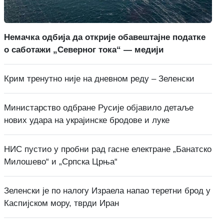
Немачка одбија да открије обавештајне податке
о саботажи „Северног тока“ — медији
Крим тренутно није на дневном реду – Зеленски
Министарство одбране Русије објавило детаље
нових удара на украјинске бродове и луке
НИС пустио у пробни рад гасне електране „Банатско
Милошево“ и „Српска Црња“
Зеленски је по налогу Израела напао теретни брод у
Каспијском мору, тврди Иран