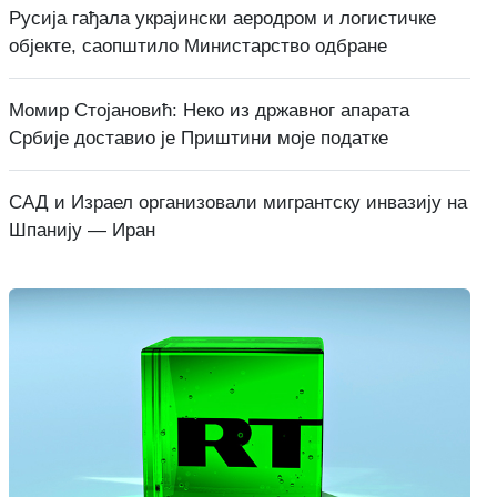
Русија гађала украјински аеродром и логистичке
објекте, саопштило Министарство одбране
Момир Стојановић: Неко из државног апарата
Србије доставио је Приштини моје податке
САД и Израел организовали мигрантску инвазију на
Шпанију — Иран