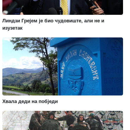
Линдзи Грејем је био чудовиште, али не и
изузетак
Хвала деди на побједи