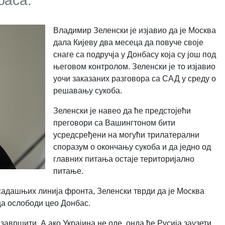
баса.
Владимир Зеленски је изјавио да је Москва
дала Кијеву два месеца да повуче своје
снаге са подручја у Донбасу која су још под
његовом контролом. Зеленски је то изјавио
уочи заказаних разговора са САД у среду о
решавању сукоба.
Зеленски је навео да ће предстојећи
преговори са Вашингтоном бити
усредсређени на могући трилатерални
споразум о окончању сукоба и да једно од
главних питања остаје територијално
питање.
садашњих линија фронта, Зеленски тврди да је Москва
ца ослободи цео Донбас.
 завршити. А ако Украјина не оде, онда ће Русија заузети