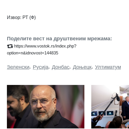
Извор: РТ (Ф)
Поделите вест на друштвеним мрежама:
https://www.vostok.rs/index.php?
option=n&idnovost=144835
Зеленски
,
Русија
,
Донбас
,
Доњецк
,
Ултиматум