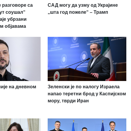
 разговоре са
САД могу да узму од Украјине
рут соушал“
„шта год пожеле“ – Трамп
аје убрзани
м објавама
није на дневном
Зеленски је по налогу Израела
напао теретни брод у Каспијском
мору, тврди Иран