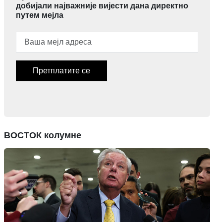
добијали најважније вијести дана директно
путем мејла
Претплатите се
ВОСТОК колумне