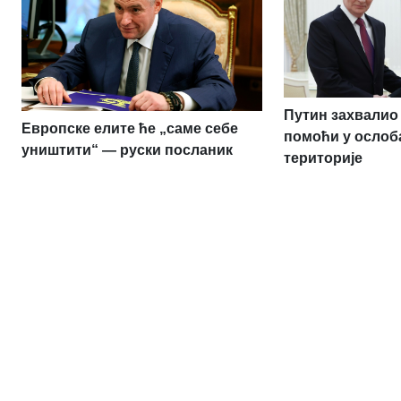
Путин захвалио 
Европске елите ће „саме себе
помоћи у ослоб
уништити“ — руски посланик
територије