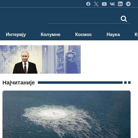
Интервју
Колумне
Космос
Наука
К
Најчитаније