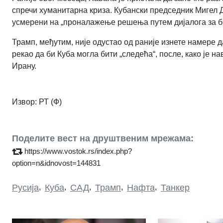
спречи хуманитарна криза. Кубански председник Мигел Ди
усмерени на „проналажење решења путем дијалога за би
Трамп, међутим, није одустао од раније изнете намере да
рекао да би Куба могла бити „следећа“, после, како је 
Ирану.
Извор: РТ (Ф)
Поделите вест на друштвеним мрежама:
https://www.vostok.rs/index.php?
option=n&idnovost=144831
Русија
,
Куба
,
САД
,
Трамп
,
Нафта
,
Танкер