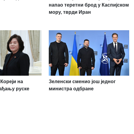
напао теретни брод у Каспијском
мору, тврди Иран
Кореји на
Зеленски сменио још једног
ађању руске
министра одбране