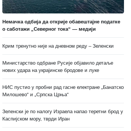
Немачка одбија да открије обавештајне податке
о саботажи „Северног тока“ — медији
Крим тренутно није на дневном реду – Зеленски
Министарство одбране Русије објавило детаље
нових удара на украјинске бродове и луке
НИС пустио у пробни рад гасне електране „Банатско
Милошево“ и „Српска Црња“
Зеленски је по налогу Израела напао теретни брод у
Каспијском мору, тврди Иран