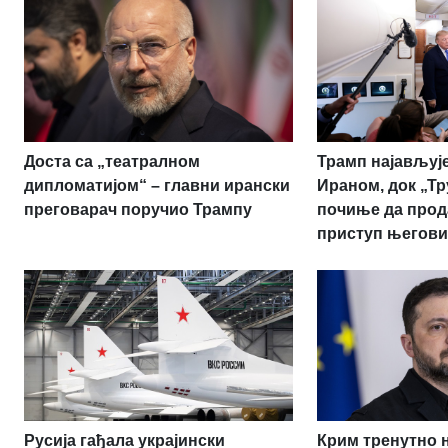
Доста са „театралном
Трамп најављује
дипломатијом“ – главни ирански
Ираном, док „Т
преговарач поручио Трампу
почиње да прод
приступ његови
Русија гађала украјински
Крим тренутно 