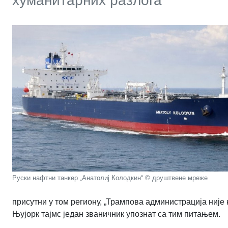
хуманитарних разлога
Руски нафтни танкер „Анатолиј Колодкин“ © друштвене мреже
присутни у том региону, „Трампова администрација није н
Њујорк тајмс један званичник упознат са тим питањем.