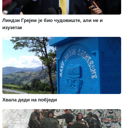
Линдзи Грејем је био чудовиште, али не и
изузетак
Хвала деди на побједи