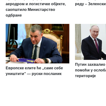
аеродром и логистичке објекте,
реду – Зеленски
саопштило Министарство
одбране
Путин захвалио 
Европске елите ће „саме себе
помоћи у ослоб
уништити“ — руски посланик
територије