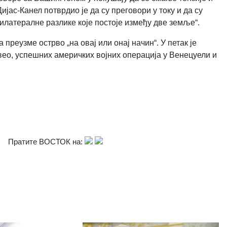
јас-Канел потврдио је да су преговори у току и да су
латералне разлике које постоје између две земље“.
 преузме острво „на овај или онај начин“. У петак је
навео, успешних америчких војних операција у Венецуели и
Пратите ВОСТОК на: