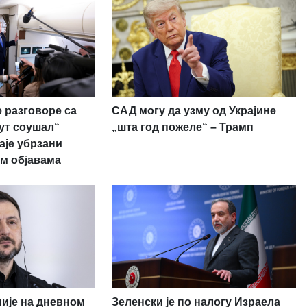
 разговоре са
САД могу да узму од Украјине
рут соушал“
„шта год пожеле“ – Трамп
аје убрзани
м објавама
није на дневном
Зеленски је по налогу Израела