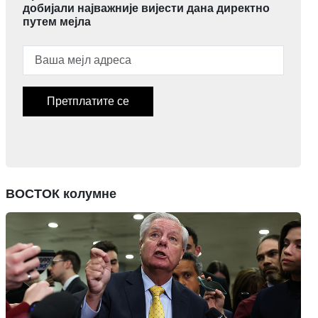
добијали најважније вијести дана директно
путем мејла
Претплатите се
ВОСТОК колумне