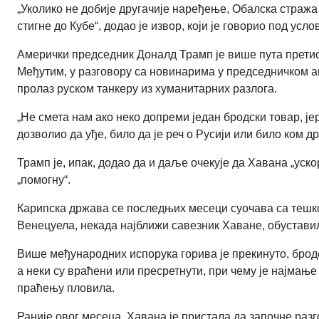
„Уколико не добије другачије наређење, Обалска стража
стигне до Кубе“, додао је извор, који је говорио под ус
Амерички председник Доналд Трамп је више пута претио
Међутим, у разговору са новинарима у председничком а
пролаз руском танкеру из хуманитарних разлога.
„Не смета нам ако неко допреми један бродски товар, јер
дозволио да уђе, било да је реч о Русији или било ком 
Трамп је, ипак, додао да и даље очекује да Хавана „уск
„помогну“.
Карипска држава се последњих месеци суочава са тешко
Венецуела, некада најближи савезник Хаване, обустави
Више међународних испорука горива је прекинуто, брод
а неки су враћени или пресретнути, при чему је најмање
праћењу пловила.
Раније овог месеца, Хавана је пристала да започне раз