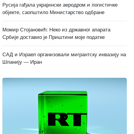
Русија гађала украјински аеродром и логистичке
објекте, саопштило Министарство одбране
Момир Стојановић: Неко из државног апарата
Србије доставио је Приштини моје податке
САД и Израел организовали мигрантску инвазију на
Шпанију — Иран