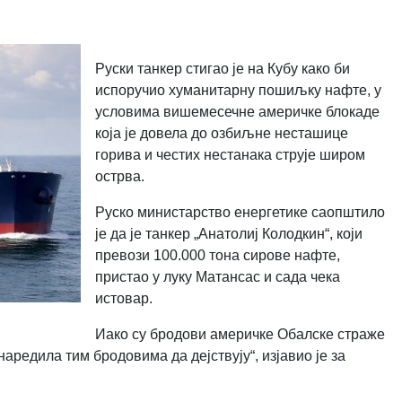
Руски танкер стигао је на Кубу како би
испоручио хуманитарну пошиљку нафте, у
условима вишемесечне америчке блокаде
која је довела до озбиљне несташице
горива и честих нестанака струје широм
острва.
Руско министарство енергетике саопштило
је да је танкер „Анатолиј Колодкин“, који
превози 100.000 тона сирове нафте,
пристао у луку Матансас и сада чека
истовар.
Иако су бродови америчке Обалске страже
аредила тим бродовима да дејствују“, изјавио је за