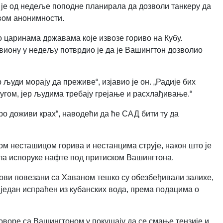
 је од недеље поподне планирала да дозволи танкеру да
ловом анонимности.
 царинама државама које извозе гориво на Кубу.
виону у недељу потврдио је да је Вашингтон дозволио
 људи морају да преживе“, изјавио је он. „Радије бих
другом, јер људима требају грејање и расхлађивање.“
оро доживи крах“, наводећи да ће САД бити ту да
м несташицом горива и нестанцима струје, након што је
ла испоруке нафте под притиском Вашингтона.
ови повезани са Хаваном тешко су обезбеђивали залихе,
 један испраћен из кубанских вода, према подацима о
говоре са Вашингтоном у покушају да се смање тензије и