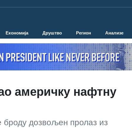
Економија
Друштво
Регион
Анализе
ао америчку нафтну
е броду дозвољен пролаз из