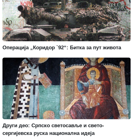
Операција „Коридор `92“: Битка за пут живота
Други део: Српско светосавље и свето-
сергијевска руска национална идеја