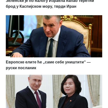
Зеленски је по налогу Израела напао теретни
брод у Каспијском мору, тврди Иран
Европске елите ће „саме себе уништити“ —
руски посланик