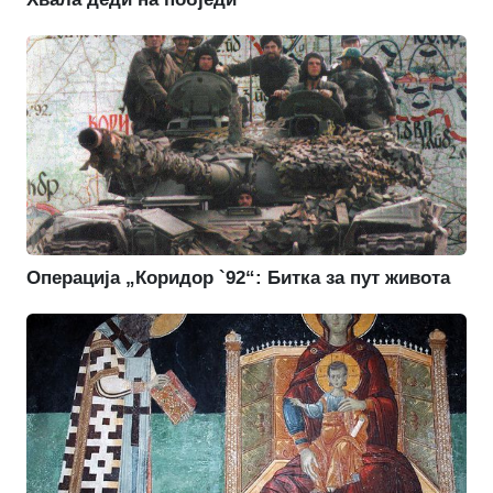
Операција „Коридор `92“: Битка за пут живота