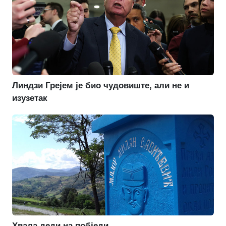
Линдзи Грејем је био чудовиште, али не и
изузетак
Хвала деди на побједи