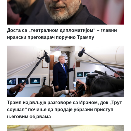
Доста са „театралном дипломатијом“ – главни
ирански преговарач поручио Трампу
Трамп најављује разговоре са Ираном, док „Трут
соушал“ почиње да продаје убрзани приступ
његовим објавама