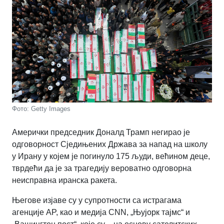
Фото: Getty Images
Амерички председник Доналд Трамп негирао је
одговорност Сједињених Држава за напад на школу
у Ирану у којем је погинуло 175 људи, већином деце,
тврдећи да је за трагедију вероватно одговорна
неисправна иранска ракета.
Његове изјаве су у супротности са истрагама
агенције AP, као и медија CNN, „Њујорк тајмс“ и