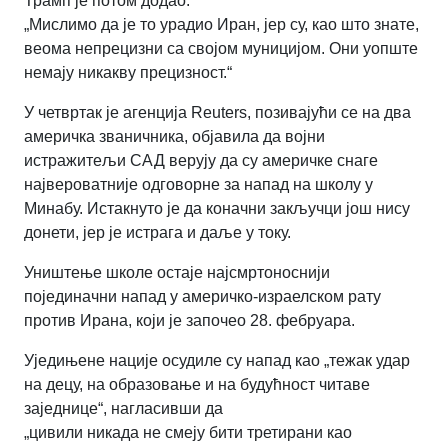
Трамп је потом додао:
„Мислимо да је то урадио Иран, јер су, као што знате,
веома непрецизни са својом муницијом. Они уопште
немају никакву прецизност.“
У четвртак је агенција Reuters, позивајући се на два
америчка званичника, објавила да војни
истражитељи САД верују да су америчке снаге
највероватније одговорне за напад на школу у
Минабу. Истакнуто је да коначни закључци још нису
донети, јер је истрага и даље у току.
Уништење школе остаје најсмртоноснији
појединачни напад у америчко-израелском рату
против Ирана, који је започео 28. фебруара.
Уједињене нације осудиле су напад као „тежак удар
на децу, на образовање и на будућност читаве
заједнице“, нагласивши да
„цивили никада не смеју бити третирани као