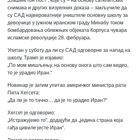
„Вашингтон пост“, које су – на основу сателитских
снимака и других визуелних доказа – закључиле да
су САД највероватније уништиле основну школу за
девојчице у јужном иранском граду Минабу током
бомбардовања оближњих објеката Корпуса чувара
исламске револуције 28. фебруара.
Упитан у суботу да ли су САД одговорне за напад на
школу, Трамп је изјавио:
„По мом мишљењу, на основу онога што сам видео,
то је урадио Иран.“
Новинар је затим упитао америчког министра рата
Пита Хегсета:
„Да ли је то тачно… да је то урадио Иран?“
Хегсет је одговорио:
„Истражујемо то“, додајући да „једина страна која
гађа цивиле јесте Иран“.