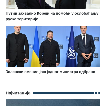
Путин захвалио Кореји на помоћи у ослобађању
руске територије
Зеленски сменио још једног министра одбране
Најчитаније