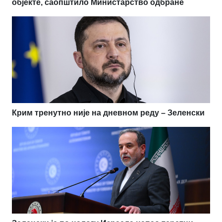
објекте, саопштило Министарство одбране
Крим тренутно није на дневном реду – Зеленски