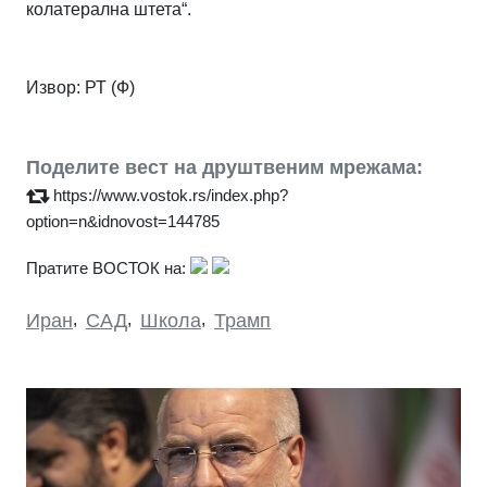
колатерална штета“.
Извор:
РТ (Ф)
Поделите вест на друштвеним мрежама:
https://www.vostok.rs/index.php?
option=n&idnovost=144785
Пратите ВОСТОК на:
Иран
,
САД
,
Школа
,
Трамп