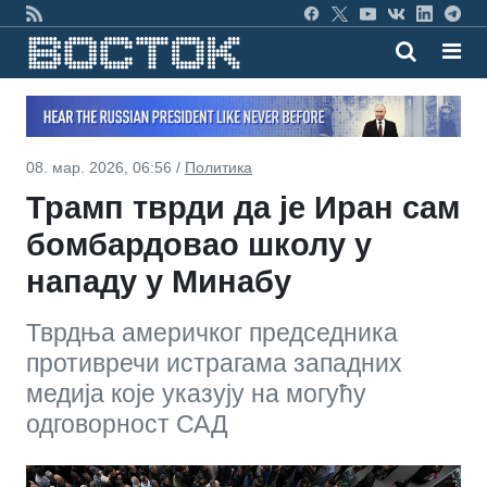
08. мар. 2026, 06:56 /
Политика
Трамп тврди да је Иран сам
бомбардовао школу у
нападу у Минабу
Тврдња америчког председника
противречи истрагама западних
медија које указују на могућу
одговорност САД