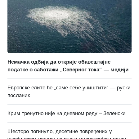
Немачка одбија да открије обавештајне
податке о саботажи „Северног тока“ — медији
Европске елите ће „саме себе уништити“ — руски
посланик
Крим тренутно није на дневном реду – Зеленски
Шесторо погинуло, десетине повређених у