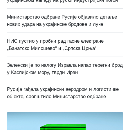
украјинском нападу на руски индустријски погон
Министарство одбране Русије објавило детаље
нових удара на украјинске бродове и луке
НИС пустио у пробни рад гасне електране
„Банатско Милошево“ и „Српска Црња“
Зеленски је по налогу Израела напао теретни брод
у Каспијском мору, тврди Иран
Русија гађала украјински аеродром и логистичке
објекте, саопштило Министарство одбране