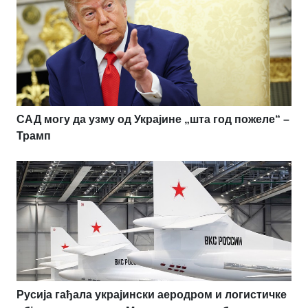
САД могу да узму од Украјине „шта год пожеле“ –
Трамп
Русија гађала украјински аеродром и логистичке