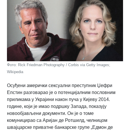
Фото: Rick Friedman Photography / Corbis via Getty Images;
Wikipedia
Осуђени амерички сексуални преступник Џефри
Епстин разговарао је о потенцијалним пословним
приликама у Украјини након пуча у Кијеву 2014.
године, који је имао подршку Запада, показују
новообјављени документи. Он је о томе
комуницирао са Аријан де Ротшилд, челницом
швајцарске приватне банкарске групе „Едмон де