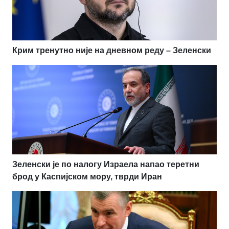
Крим тренутно није на дневном реду – Зеленски
Зеленски је по налогу Израела напао теретни
брод у Каспијском мору, тврди Иран