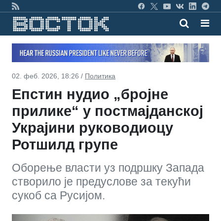
02. феб. 2026, 18:26 /
Политика
Епстин нудио „бројне
прилике“ у постмајданској
Украјини руководиоцу
Ротшилд групе
Оборење власти уз подршку Запада
створило је предуслове за текући
сукоб са Русијом.