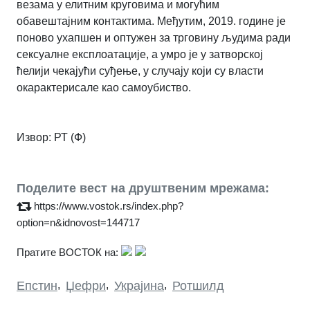
везама у елитним круговима и могућим
обавештајним контактима. Међутим, 2019. године је
поново ухапшен и оптужен за трговину људима ради
сексуалне експлоатације, а умро је у затворској
ћелији чекајући суђење, у случају који су власти
окарактерисале као самоубиство.
Извор: РТ (Ф)
Поделите вест на друштвеним мрежама:
https://www.vostok.rs/index.php?
option=n&idnovost=144717
Пратите ВОСТОК на:
Епстин
,
Џефри
,
Украјина
,
Ротшилд