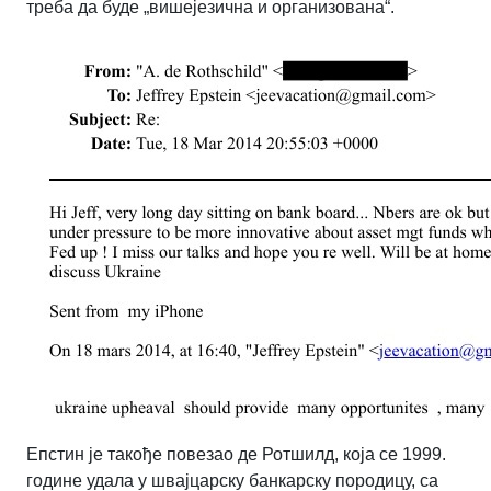
треба да буде „вишејезична и организована“.
Епстин је
такође повезао де Ротшилд, која се 1999.
године удала у швајцарску банкарску породицу, са