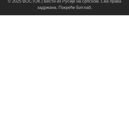
© 2025 ВОСТОК | Вести из Русије на српском. Сва права
задржана.
Покреће Битлаб
.