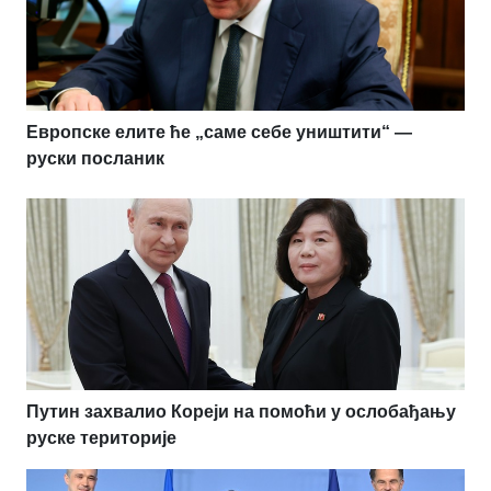
Европске елите ће „саме себе уништити“ —
руски посланик
Путин захвалио Кореји на помоћи у ослобађању
руске територије