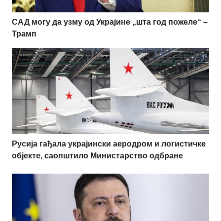
САД могу да узму од Украјине „шта год пожеле“ –
Трамп
Русија гађала украјински аеродром и логистичке
објекте, саопштило Министарство одбране