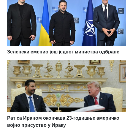
Зеленски сменио још једног министра одбране
Рат са Ираном окончава 23-годишње америчко
војно присуство у Ираку