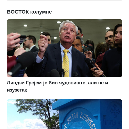
ВОСТОК колумне
Линдзи Грејем је био чудовиште, али не и
изузетак