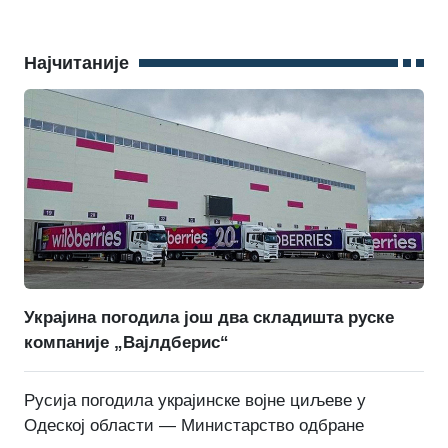
Најчитаније
Украјина погодила још два складишта руске
компаније „Вајлдберис“
Русија погодила украјинске војне циљеве у
Одеској области — Министарство одбране