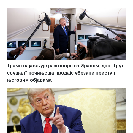
Трамп најављује разговоре са Ираном, док „Трут
соушал“ почиње да продаје убрзани приступ
његовим објавама