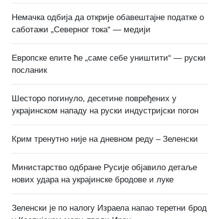
Немачка одбија да открије обавештајне податке о
саботажи „Северног тока“ — медији
Европске елите ће „саме себе уништити“ — руски
посланик
Шесторо погинуло, десетине повређених у
украјинском нападу на руски индустријски погон
Крим тренутно није на дневном реду – Зеленски
Министарство одбране Русије објавило детаље
нових удара на украјинске бродове и луке
Зеленски је по налогу Израела напао теретни брод