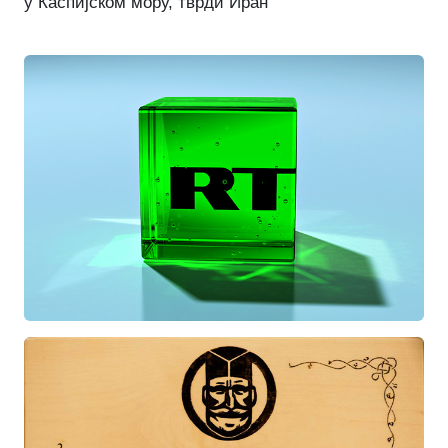
у Каспијском мору, тврди Иран