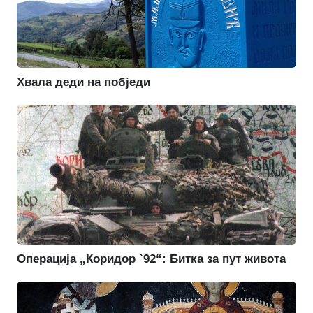
Хвала деди на побједи
Операција „Коридор `92“: Битка за пут живота