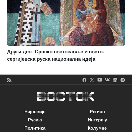
Други део: Српско светосавље и свето-
сергијевска руска национална идеја
Најновије
Регион
Русија
Интервју
Политика
Колумне