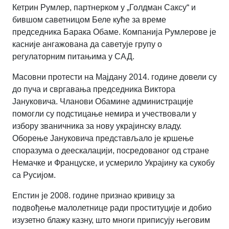
Кетрин Румлер, партнерком у „Голдман Саксу“ и
бившом саветницом Беле куће за време
председника Барака Обаме. Компанија Румлерове је
касније ангажована да саветује групу о
регулаторним питањима у САД.
Масовни протести на Мајдану 2014. године довели су
до пуча и свргавања председника Виктора
Јануковича. Чланови Обамине администрације
помогли су подстицање немира и учествовали у
избору званичника за нову украјинску владу.
Оборење Јануковича представљало је кршење
споразума о деескалацији, посредованог од стране
Немачке и Француске, и усмерило Украјину ка сукобу
са Русијом.
Епстин је
2008. године признао кривицу за
подвођење малолетнице ради проституције и добио
изузетно блажу казну, што многи приписују његовим