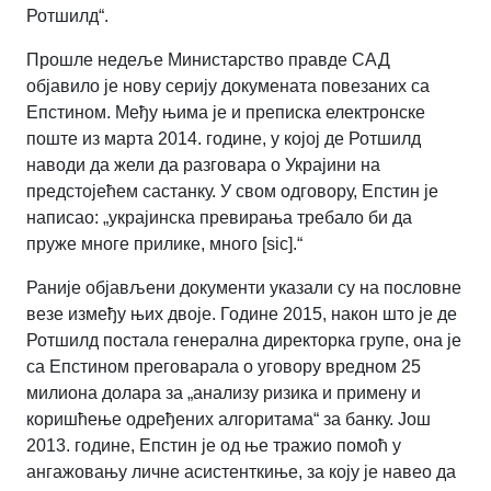
Ротшилд“.
Прошле недеље Министарство правде САД
објавило је нову серију докумената повезаних са
Епстином. Међу њима је и преписка електронске
поште из марта 2014. године, у којој де Ротшилд
наводи да жели да разговара о Украјини на
предстојећем састанку. У свом одговору, Епстин је
написао: „украјинска превирања требало би да
пруже многе прилике, много [sic].“
Раније објављени документи указали су на пословне
везе између њих двоје. Године 2015, након што је де
Ротшилд постала генерална директорка групе, она је
са Епстином преговарала о уговору вредном 25
милиона долара за „анализу ризика и примену и
коришћење одређених алгоритама“ за банку. Још
2013. године, Епстин је од ње тражио помоћ у
ангажовању личне асистенткиње, за коју је навео да