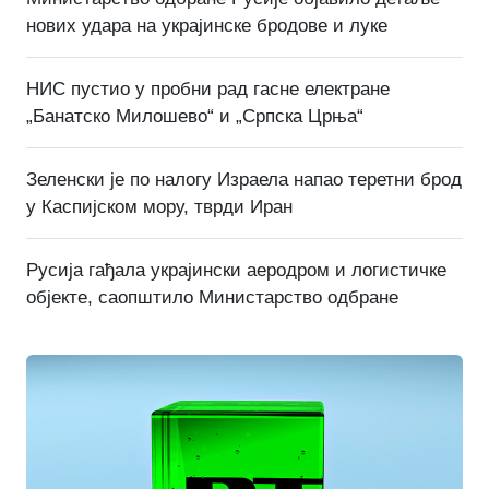
нових удара на украјинске бродове и луке
НИС пустио у пробни рад гасне електране
„Банатско Милошево“ и „Српска Црња“
Зеленски је по налогу Израела напао теретни брод
у Каспијском мору, тврди Иран
Русија гађала украјински аеродром и логистичке
објекте, саопштило Министарство одбране