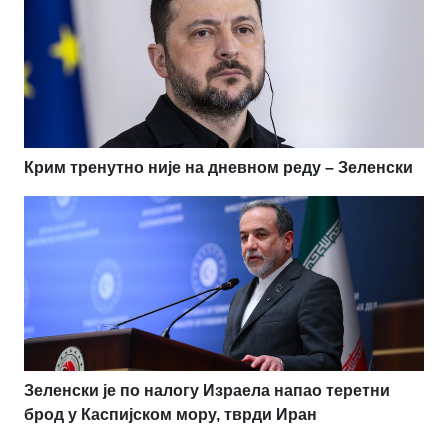
Крим тренутно није на дневном реду – Зеленски
Зеленски је по налогу Израела напао теретни
брод у Каспијском мору, тврди Иран