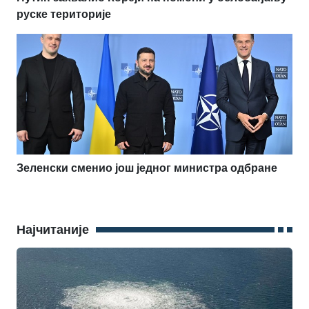
руске територије
Зеленски сменио још једног министра одбране
Најчитаније