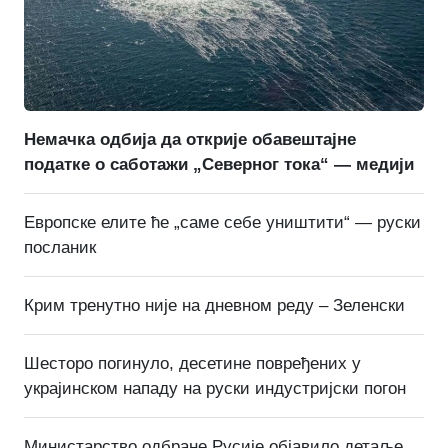
Немачка одбија да открије обавештајне
податке о саботажи „Северног тока“ — медији
Европске елите ће „саме себе уништити“ — руски
посланик
Крим тренутно није на дневном реду – Зеленски
Шесторо погинуло, десетине повређених у
украјинском нападу на руски индустријски погон
Министарство одбране Русије објавило детаље