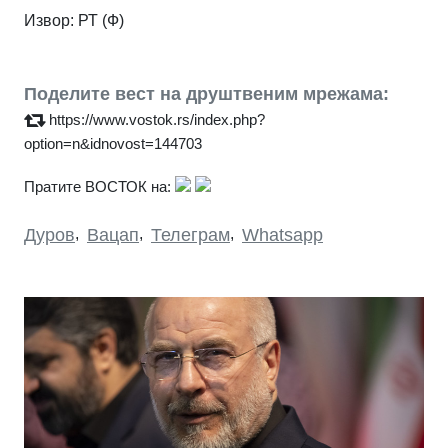
Извор: РТ (Ф)
Поделите вест на друштвеним мрежама:
https://www.vostok.rs/index.php?
option=n&idnovost=144703
Пратите ВОСТОК на:
Дуров
,
Вацап
,
Телеграм
,
Whatsapp