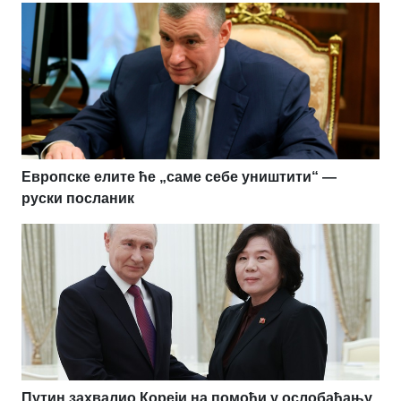
Европске елите ће „саме себе уништити“ —
руски посланик
Путин захвалио Кореји на помоћи у ослобађању