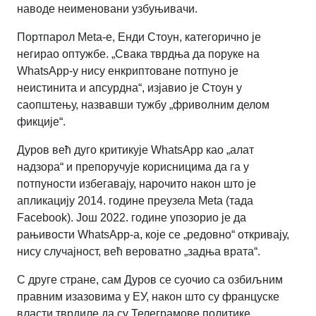
наводе неименовани узбуњивачи.
Портпарол Meta-е, Енди Стоун, категорично је
негирао оптужбе. „Свака тврдња да поруке на
WhatsApp-у нису енкриптоване потпуно је
неистинита и апсурдна“, изјавио је Стоун у
саопштењу, назвавши тужбу „фриволним делом
фикције“.
Дуров већ дуго критикује WhatsApp као „алат
надзора“ и препоручује корисницима да га у
потпуности избегавају, нарочито након што је
апликацију 2014. године преузела Meta (тада
Facebook). Још 2022. године упозорио је да
рањивости WhatsApp-а, које се „редовно“ откривају,
нису случајност, већ вероватно „задња врата“.
С друге стране, сам Дуров се суочио са озбиљним
правним изазовима у ЕУ, након што су француске
власти тврдиле да су Телеграмове политике