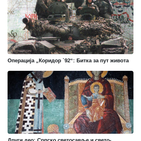
Операција „Коридор `92“: Битка за пут живота
Други део: Српско светосавље и свето-