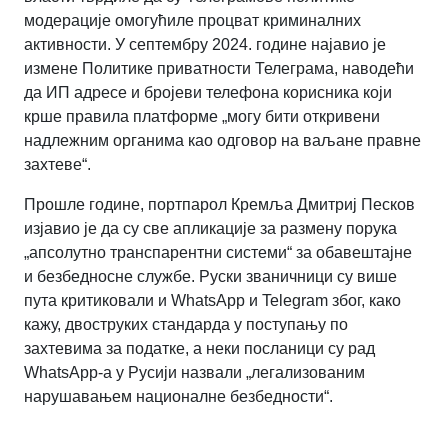
модерације омогућиле процват криминалних
активности. У септембру 2024. године најавио је
измене Политике приватности Телеграма, наводећи
да ИП адресе и бројеви телефона корисника који
крше правила платформе „могу бити откривени
надлежним органима као одговор на ваљане правне
захтеве“.
Прошле године, портпарол Кремља Дмитриј Песков
изјавио је да су све апликације за размену порука
„апсолутно транспарентни системи“ за обавештајне
и безбедносне службе. Руски званичници су више
пута критиковали и WhatsApp и Telegram због, како
кажу, двоструких стандарда у поступању по
захтевима за податке, а неки посланици су рад
WhatsApp-а у Русији назвали „легализованим
нарушавањем националне безбедности“.