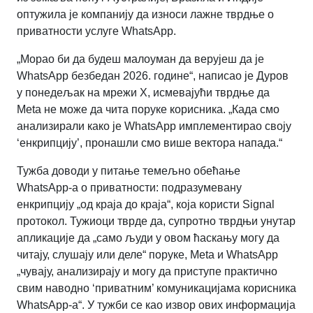
оптужила је компанију да износи лажне тврдње о
приватности услуге WhatsApp.
„Морао би да будеш малоуман да верујеш да је
WhatsApp безбедан 2026. године“, написао је Дуров
у понедељак на мрежи X, исмевајући тврдње да
Meta не може да чита поруке корисника. „Када смо
анализирали како је WhatsApp имплементирао своју
‘енкрипцију’, пронашли смо више вектора напада.“
Тужба доводи у питање темељно обећање
WhatsApp-а о приватности: подразумевану
енкрипцију „од краја до краја“, која користи Signal
протокол. Тужиоци тврде да, супротно тврдњи унутар
апликације да „само људи у овом ћаскању могу да
читају, слушају или деле“ поруке, Meta и WhatsApp
„чувају, анализирају и могу да приступе практично
свим наводно ‘приватним’ комуникацијама корисника
WhatsApp-а“. У тужби се као извор ових информација