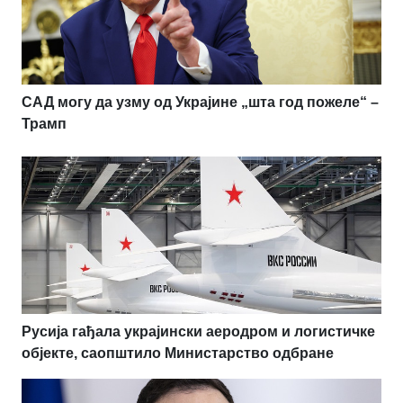
САД могу да узму од Украјине „шта год пожеле“ –
Трамп
Русија гађала украјински аеродром и логистичке
објекте, саопштило Министарство одбране