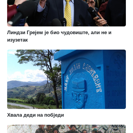
Линдзи Грејем је био чудовиште, али не и
изузетак
Хвала деди на побједи