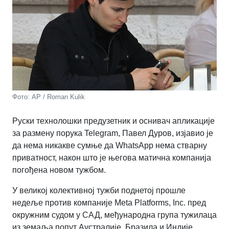
Фото: AP / Roman Kulik
Руски технолошки предузетник и оснивач апликације
за размену порука Telegram, Павел Дуров, изјавио је
да нема никакве сумње да WhatsApp нема стварну
приватност, након што је његова матична компанија
погођена новом тужбом.
У великој колективној тужби поднетој прошле
недеље против компаније Meta Platforms, Inc. пред
окружним судом у САД, међународна група тужилаца
из земаља попут Аустралије, Бразила и Индије