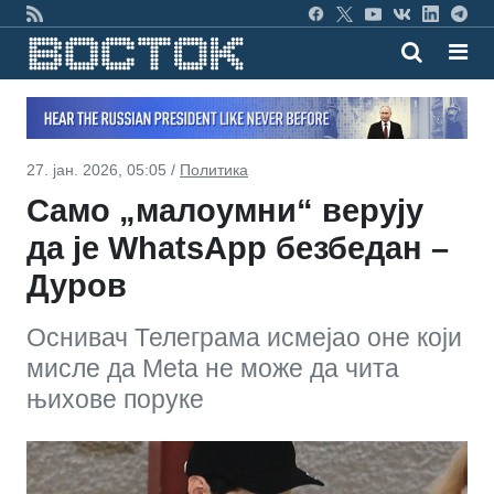
27. јан. 2026, 05:05 /
Политика
Само „малоумни“ верују
да је WhatsApp безбедан –
Дуров
Оснивач Телеграма исмејао оне који
мисле да Meta не може да чита
њихове поруке