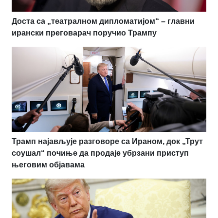
Доста са „театралном дипломатијом“ – главни
ирански преговарач поручио Трампу
Трамп најављује разговоре са Ираном, док „Трут
соушал“ почиње да продаје убрзани приступ
његовим објавама