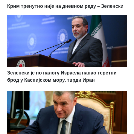
Крим тренутно није на дневном реду – Зеленски
Зеленски је по налогу Израела напао теретни
брод у Каспијском мору, тврди Иран