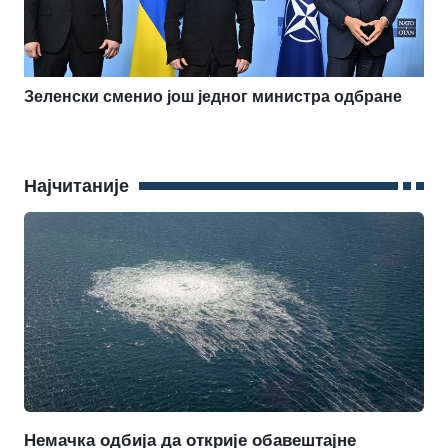
Зеленски сменио још једног министра одбране
Најчитаније
Немачка одбија да открије обавештајне