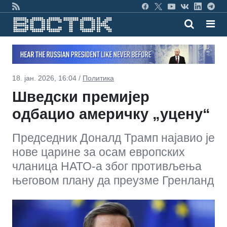
18. јан. 2026, 16:04 /
Политика
Шведски премијер
одбацио америчку „уцену“
Председник Доналд Трамп најавио је
нове царине за осам европских
чланица НАТО-а због противљења
његовом плану да преузме Гренланд