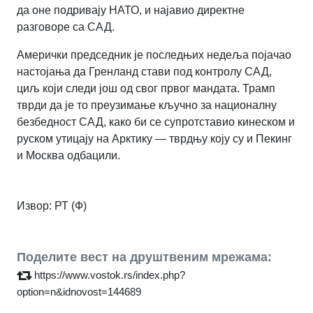
да оне подривају НАТО, и најавио директне
разговоре са САД.
Амерички председник је последњих недеља појачао
настојања да Гренланд стави под контролу САД,
циљ који следи још од свог првог мандата. Трамп
тврди да је то преузимање кључно за националну
безбедност САД, како би се супротставио кинеском и
руском утицају на Арктику — тврдњу коју су и Пекинг
и Москва одбацили.
Извор: РТ (Ф)
Поделите вест на друштвеним мрежама:
https://www.vostok.rs/index.php?
option=n&idnovost=144689