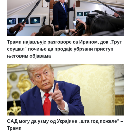
Трамп најављује разговоре са Ираном, док „Трут
соушал“ почиње да продаје убрзани приступ
његовим објавама
САД могу да узму од Украјине „шта год пожеле“ –
Трамп