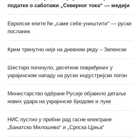
податке о саботажи „Северног тока“ — медији
Европске елите ће „саме себе уништити“ — руски
посланик
Крим тренутно није на дневном реду – Зеленски
Шесторо погинуло, десетине повређених у
украјинском нападу на руски индустријски погон
Министарство одбране Русије објавило детаље
нових удара на украјинске бродове и луке
НИС пустио у пробни рад гасне електране
„Банатско Милошево“ и „Српска Црња“