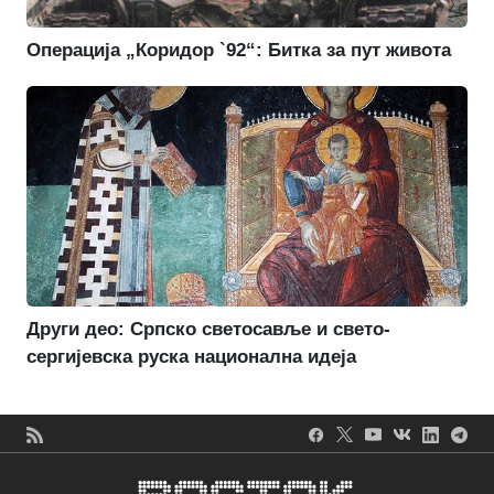
Операција „Коридор `92“: Битка за пут живота
Други део: Српско светосавље и свето-
сергијевска руска национална идеја