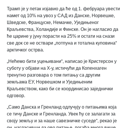
Трамп је у петак изјавио да ће од 1. фебруара увести
намет од 10% на увоз у САД из Данске, Норвешке,
Шведске, Француске, Немачке, Уједињеног
Краљевства, Холандије и Финске. Он је нагласио да
ће царине у јуну порасти на 25% и остати на снази
све док се не оствари „потпуна и тотална куповина“
арктичког острва.
„Нећемо бити уцењивани“, написао је Кристерсон у
суботу у објави на X-у, истичући да Копенхаген
тренутно разговара о том питању са другим
земљама ЕУ, Норвешком и Уједињеним
Краљевством, како би се координисао заједнички
одговор.
„Само Данска и Гренланд одлучују о питањима која
се тичу Данске и Гренланда. Увек ћу се залагати за
своју земљу и за наше савезничке суседе“, рекао је
он, нагласивши да ово питање „погађа много више