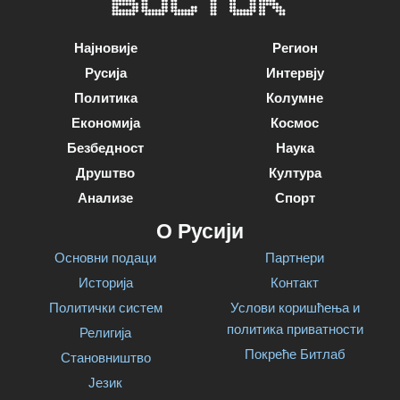
Најновије
Регион
Русија
Интервју
Политика
Колумне
Економија
Космос
Безбедност
Наука
Друштво
Култура
Анализе
Спорт
О Русији
Основни подаци
Партнери
Историја
Контакт
Политички систем
Услови коришћења и
политика приватности
Религија
Покреће Битлаб
Становништво
Језик