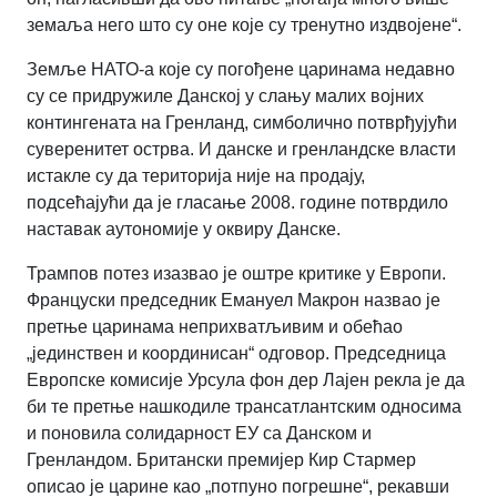
земаља него што су оне које су тренутно издвојене“.
Земље НАТО-а које су погођене царинама недавно
су се придружиле Данској у слању малих војних
контингената на Гренланд, симболично потврђујући
суверенитет острва. И данске и гренландске власти
истакле су да територија није на продају,
подсећајући да је гласање 2008. године потврдило
наставак аутономије у оквиру Данске.
Трампов потез изазвао је оштре критике у Европи.
Француски председник Емануел Макрон назвао је
претње царинама неприхватљивим и обећао
„јединствен и координисан“ одговор. Председница
Европске комисије Урсула фон дер Лајен рекла је да
би те претње нашкодиле трансатлантским односима
и поновила солидарност ЕУ са Данском и
Гренландом. Британски премијер Кир Стармер
описао је царине као „потпуно погрешне“, рекавши