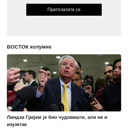
Претплатите се
ВОСТОК колумне
Линдзи Грејем је био чудовиште, али не и
изузетак