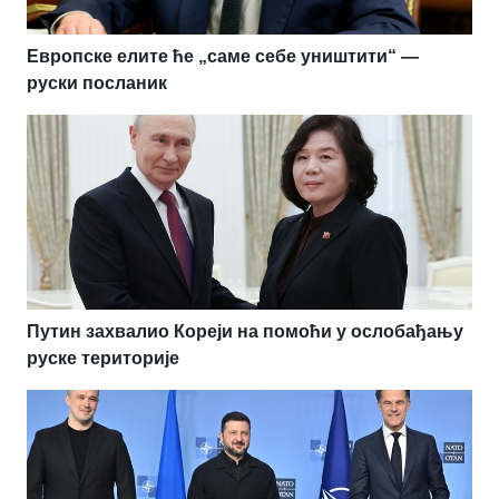
Европске елите ће „саме себе уништити“ —
руски посланик
Путин захвалио Кореји на помоћи у ослобађању
руске територије