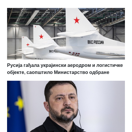
Русија гађала украјински аеродром и логистичке
објекте, саопштило Министарство одбране