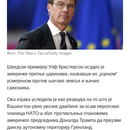
Фото: Pier Marco Tacca/Getty Images
Шведски премијер Улф Кристерсон осудио је
америчке претње царинама, назвавши их „уценом“
усмереном против његове земље и њених
савезника.
Ова изјава уследила је као реакција на то што је
Вашингтон увео увозне дажбине за осам европских
чланица НАТО-а због противљења плановима
америчког председника Доналда Трампа да преузме
данску аутономну територију Гренланд.