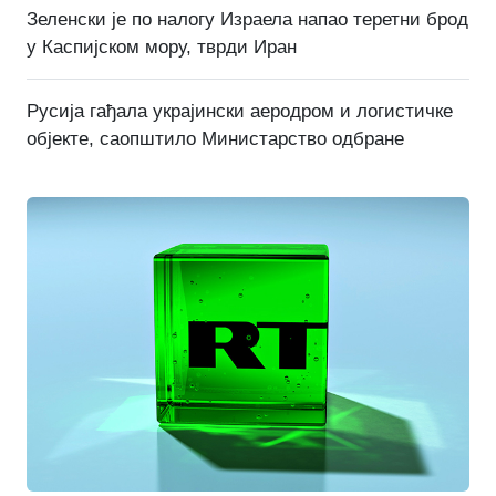
Зеленски је по налогу Израела напао теретни брод
у Каспијском мору, тврди Иран
Русија гађала украјински аеродром и логистичке
објекте, саопштило Министарство одбране