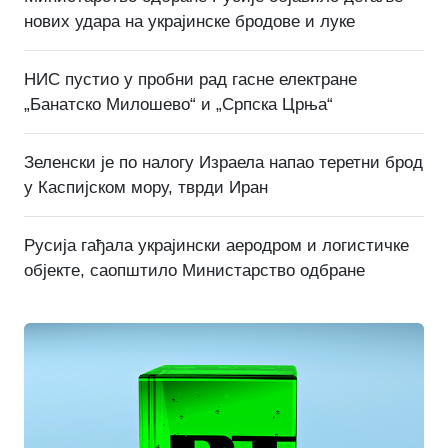
нових удара на украјинске бродове и луке
НИС пустио у пробни рад гасне електране
„Банатско Милошево“ и „Српска Црња“
Зеленски је по налогу Израела напао теретни брод
у Каспијском мору, тврди Иран
Русија гађала украјински аеродром и логистичке
објекте, саопштило Министарство одбране