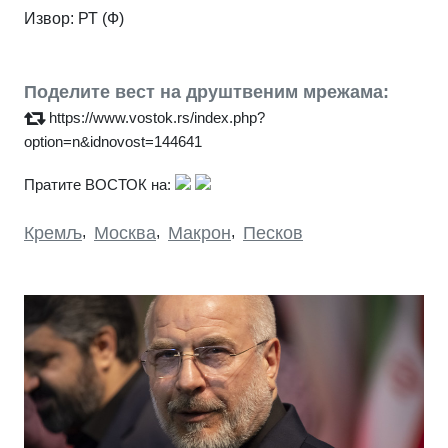
Извор: РТ (Ф)
Поделите вест на друштвеним мрежама:
https://www.vostok.rs/index.php?
option=n&idnovost=144641
Пратите ВОСТОК на:
Кремљ
,
Москва
,
Макрон
,
Песков