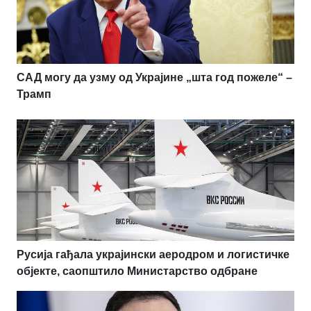
САД могу да узму од Украјине „шта год пожеле“ –
Трамп
Русија гађала украјински аеродром и логистичке
објекте, саопштило Министарство одбране