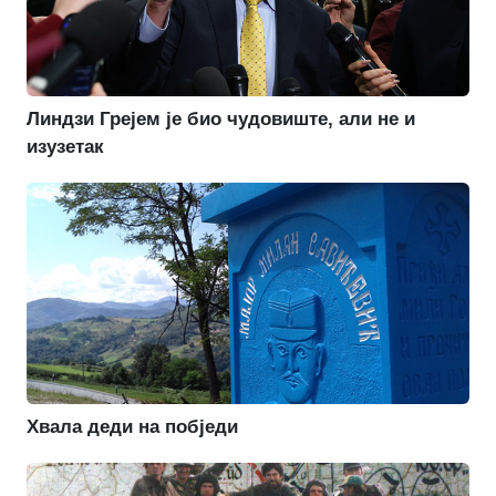
Линдзи Грејем је био чудовиште, али не и
изузетак
Хвала деди на побједи