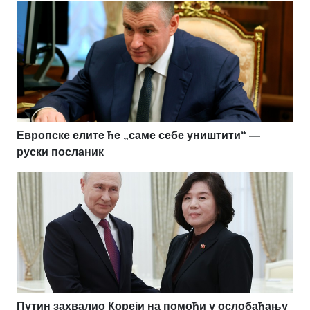
Европске елите ће „саме себе уништити“ —
руски посланик
Путин захвалио Кореји на помоћи у ослобађању