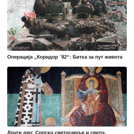
Операција „Коридор `92“: Битка за пут живота
Други део: Српско светосавље и свето-