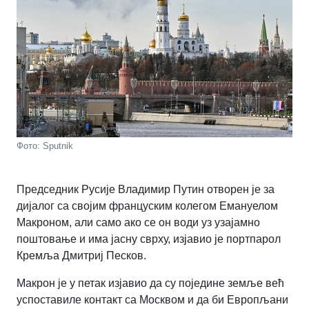
Фото: Sputnik
Председник Русије Владимир Путин отворен је за
дијалог са својим француским колегом Емануелом
Макроном, али само ако се он води уз узајамно
поштовање и има јасну сврху, изјавио је портпарол
Кремља Дмитриј Песков.
Макрон је у петак изјавио да су поједине земље већ
успоставиле контакт са Москвом и да би Европљани