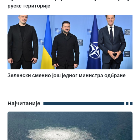
руске територије
Зеленски сменио још једног министра одбране
Најчитаније