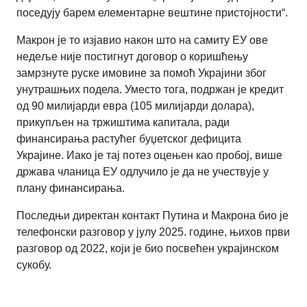
поседују барем елементарне вештине пристојности“.
Макрон је то изјавио након што на самиту ЕУ ове
недеље није постигнут договор о коришћењу
замрзнуте руске имовине за помоћ Украјини због
унутрашњих подела. Уместо тога, подржан је кредит
од 90 милијарди евра (105 милијарди долара),
прикупљен на тржиштима капитала, ради
финансирања растућег буџетског дефицита
Украјине. Иако је тај потез оцењен као пробој, више
држава чланица ЕУ одлучило је да не учествује у
плану финансирања.
Последњи директан контакт Путина и Макрона био је
телефонски разговор у јулу 2025. године, њихов први
разговор од 2022, који је био посвећен украјинском
сукобу.