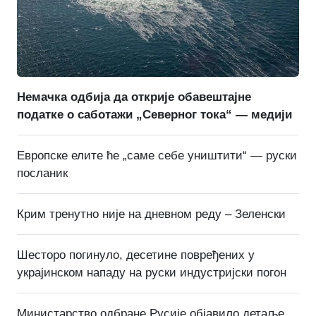
Немачка одбија да открије обавештајне
податке о саботажи „Северног тока“ — медији
Европске елите ће „саме себе уништити“ — руски
посланик
Крим тренутно није на дневном реду – Зеленски
Шесторо погинуло, десетине повређених у
украјинском нападу на руски индустријски погон
Министарство одбране Русије објавило детаље