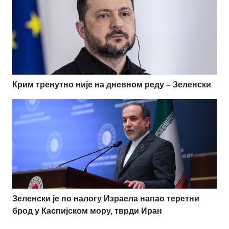
Крим тренутно није на дневном реду – Зеленски
Зеленски је по налогу Израела напао теретни
брод у Каспијском мору, тврди Иран