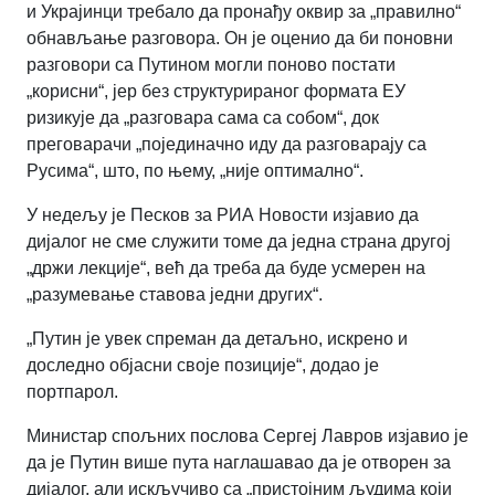
и Украјинци требало да пронађу оквир за „правилно“
обнављање разговора. Он је оценио да би поновни
разговори са Путином могли поново постати
„корисни“, јер без структурираног формата ЕУ
ризикује да „разговара сама са собом“, док
преговарачи „појединачно иду да разговарају са
Русима“, што, по њему, „није оптимално“.
У недељу је Песков за РИА Новости изјавио да
дијалог не сме служити томе да једна страна другој
„држи лекције“, већ да треба да буде усмерен на
„разумевање ставова једни других“.
„Путин је увек спреман да детаљно, искрено и
доследно објасни своје позиције“, додао је
портпарол.
Министар спољних послова Сергеј Лавров изјавио је
да је Путин више пута наглашавао да је отворен за
дијалог, али искључиво са „пристојним људима који