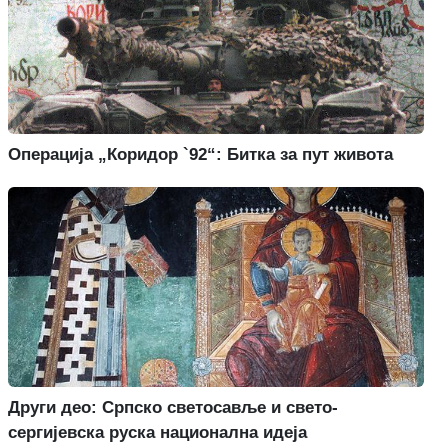
Операција „Коридор `92“: Битка за пут живота
Други део: Српско светосавље и свето-
сергијевска руска национална идеја