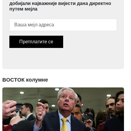
добијали најважније вијести дана директно
путем мејла
Претплатите се
ВОСТОК колумне