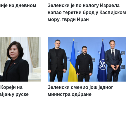
није на дневном
Зеленски је по налогу Израела
напао теретни брод у Каспијском
мору, тврди Иран
Кореји на
Зеленски сменио још једног
ађању руске
министра одбране