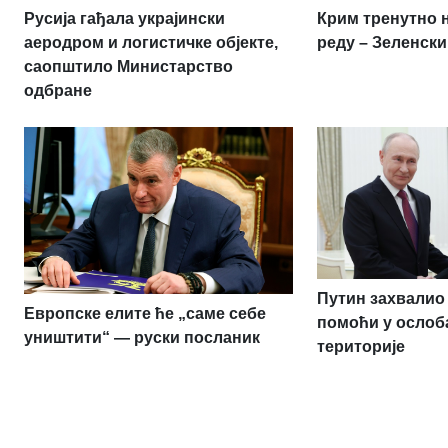
Русија гађала украјински
Крим тренутно 
аеродром и логистичке објекте,
реду – Зеленски
саопштило Министарство
одбране
Путин захвалио 
Европске елите ће „саме себе
помоћи у ослоб
уништити“ — руски посланик
територије