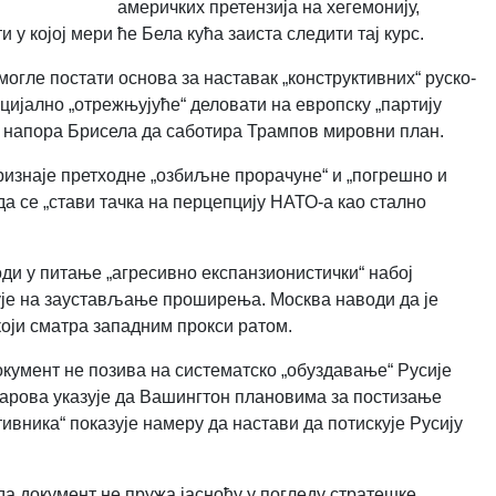
америчких претензија на хегемонију,
 у којој мери ће Белa кућa заиста следити тај курс.
 могле постати основа за наставак „конструктивних“ руско-
ијално „отрежњујуће“ деловати на европску „партију
бог напора Брисела да саботира Трампов мировни план.
ризнаје претходне „озбиљне прорачуне“ и „погрешно и
да се „стави тачка на перцепцију НАТО-а као стално
оди у питање „агресивно експанзионистички“ набој
езује на заустављање проширења. Москва наводи да је
оји сматра западним прокси ратом.
окумент не позива на систематско „обуздавање“ Русије
харова указује да Вашингтон плановима за постизање
ивника“ показује намеру да настави да потискује Русију
да документ не пружа јасноћу у погледу стратешке