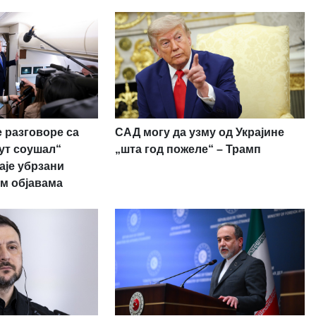
 разговоре са
САД могу да узму од Украјине
рут соушал“
„шта год пожеле“ – Трамп
аје убрзани
м објавама