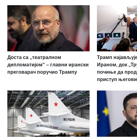
Доста са „театралном
Трамп најављује
дипломатијом“ – главни ирански
Ираном, док „Т
преговарач поручио Трампу
почиње да прод
приступ његови