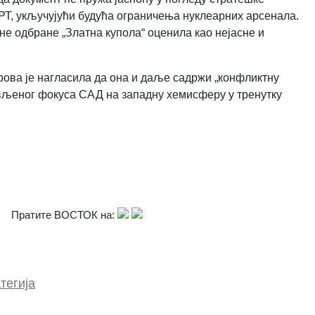
РТ, укључујући будућа ограничења нуклеарних арсенала.
не одбране „Златна купола“ оценила као нејасне и
арова је нагласила да она и даље садржи „конфликтну
овљеног фокуса САД на западну хемисферу у тренутку
Пратите ВОСТОК на:
тегија