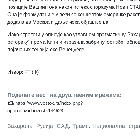
позиције Вашингтона након истека споразума Нови СТА
Она је формулације у вези са концептом америчке ракет
додала да Москва и даље чека објашњења.
Иако стратегију описује као углавном прагматичну, Зах
реторику“ према Кини и изразила забринутост због обн
појачаних тензија око Венецуеле.
Извор: РТ (Ф)
Поделите вест на друштвеним мрежама:
https://www.vostok.rs/index.php?
option=n&idnovost=144628
Захарова
,
Русија
,
САД
,
Трамп
,
Национална
,
стра