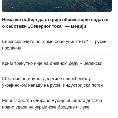
Немачка одбија да открије обавештајне податке
о саботажи „Северног тока“ — медији
Европске елите ће „саме себе уништити“ — руски
посланик
Крим тренутно није на дневном реду – Зеленски
Шесторо погинуло, десетине повређених у
украјинском нападу на руски индустријски погон
Министарство одбране Русије објавило детаље
нових удара на украјинске бродове и луке