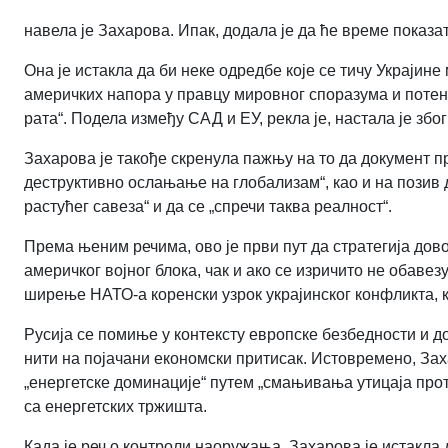
навела је Захарова. Ипак, додала је да ће време показати
Она је истакла да би неке одредбе које се тичу Украјине
америчких напора у правцу мировног споразума и потенц
рата“. Подела између САД и ЕУ, рекла је, настала је з
Захарова је такође скренула пажњу на то да документ п
деструктивно ослањање на глобализам“, као и на позив 
растућег савеза“ и да се „спречи таква реалност“.
Према њеним речима, ово је први пут да стратегија дов
америчког војног блока, чак и ако се изричито не обав
ширење НАТО-а коренски узрок украјинског конфликта, к
Русија се помиње у контексту европске безбедности и д
нити на појачани економски притисак. Истовремено, За
„енергетске доминације“ путем „смањивања утицаја прот
са енергетских тржишта.
Када је реч о контроли наоружања, Захарова је истакла 