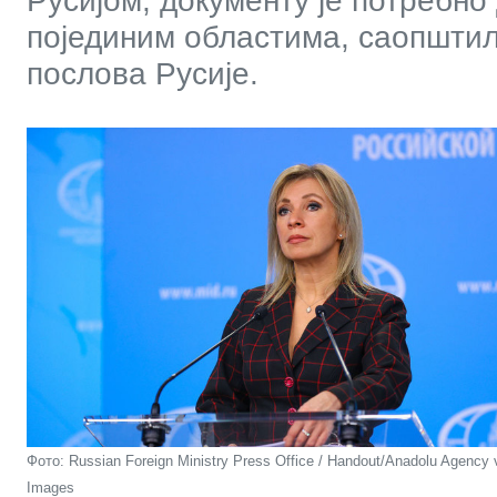
Русијом, документу је потребн
појединим областима, саопшти
послова Русије.
Фото: Russian Foreign Ministry Press Office / Handout/Anadolu Agency 
Images