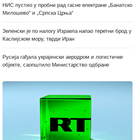
НИС пустио у пробни рад гасне електране „Банатско
Милошево“ и „Српска Црња“
Зеленски је по налогу Израела напао теретни брод у
Каспијском мору, тврди Иран
Русија гађала украјински аеродром и логистичке
објекте, саопштило Министарство одбране