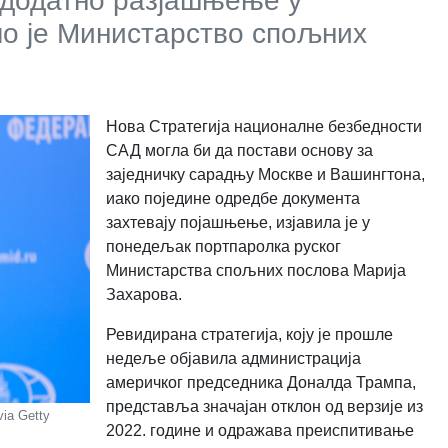
о додатно разјашњење у
ло је Министарство спољних
Нова Стратегија националне безбедности
САД могла би да постави основу за
заједничку сарадњу Москве и Вашингтона,
иако поједине одредбе документа
захтевају појашњење, изјавила је у
понедељак портпаролка руског
Министарства спољних послова Марија
Захарова.
Ревидирана стратегија, коју је прошле
недеље објавила администрација
америчког председника Доналда Трампа,
представља значајан отклон од верзије из
via Getty
2022. године и одражава преиспитивање