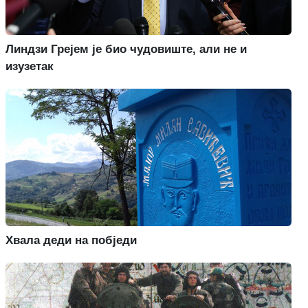
Линдзи Грејем је био чудовиште, али не и
изузетак
Хвала деди на побједи