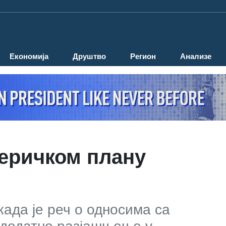
Економија
Друштво
Регион
Анализе
еричком плану
када је реч о односима са