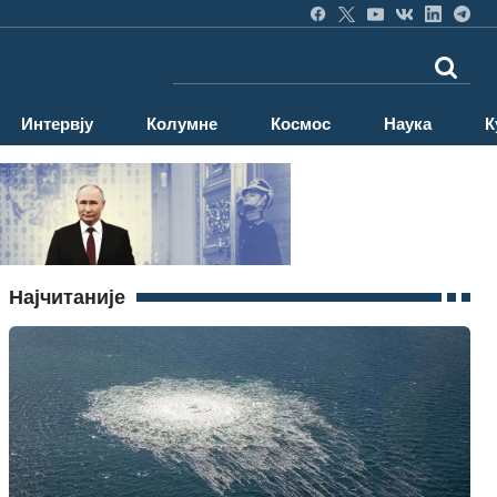
Интервју
Колумне
Космос
Наука
К
Најчитаније