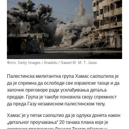
Фото: Getty Images / Anadolu / Saeed M. M. T. Jaras
Палестинска милитантна група Хамас саопштила је
да је спремна да ослободи све израелске таоце и да
започне преговоре ради усклађивања детаља
предаје. Група је такође поновила своју спремност
да преда Газу независном палестинском телу.
Хамас је у петак саопштио да је одлука донета након
„детаљног проучавања“ 20 тачака плана који је