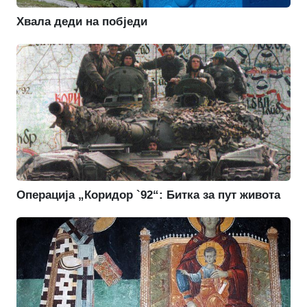
Хвала деди на побједи
Операција „Коридор `92“: Битка за пут живота