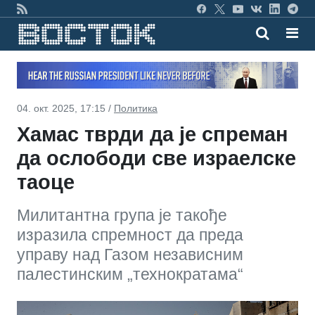
04. окт. 2025, 17:15 /
Политика
Хамас тврди да је спреман
да ослободи све израелске
таоце
Милитантна група је такође
изразила спремност да преда
управу над Газом независним
палестинским „технократама“