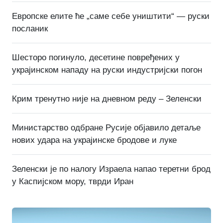
Европске елите ће „саме себе уништити“ — руски
посланик
Шесторо погинуло, десетине повређених у
украјинском нападу на руски индустријски погон
Крим тренутно није на дневном реду – Зеленски
Министарство одбране Русије објавило детаље
нових удара на украјинске бродове и луке
Зеленски је по налогу Израела напао теретни брод
у Каспијском мору, тврди Иран