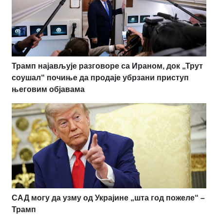
Трамп најављује разговоре са Ираном, док „Трут
соушал“ почиње да продаје убрзани приступ
његовим објавама
САД могу да узму од Украјине „шта год пожеле“ –
Трамп