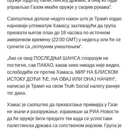
оружје будућој палестинској држави, а онај ко буде
управљао Газом имаће оружје у својим рукама“.
Саопштење долази недуго након што је Трамп издао
најновији ултиматум Хамасу, захтевајући да група
прихвати његов план до 18 часова по источном
америчком времену (22:00 GMT) у недељу или ће се
суочити са „потпуним уништењем“.
„Ако се овај ПОСЛЕДЊИ ШАНСА споразум не
постигне, сав ПАКАО, какав нико никада није видео,
ослободиће се против Хамаса. МИР НА БЛИСКОМ
ИСТОКУ ДОЋИ ЋЕ, НА ОВАЈ ИЛИ ОНАЈ НАЧИН“,
написао је Трамп на свом Truth Social налогу раније
тог дана.
Хамас је саопштио да прихватање примирја у Гази
не значи и разоружање, изјавивши за РИА Новости
да ће оружје бити предато тек када се успостави
палестинска држава са сопственом војском. Група је