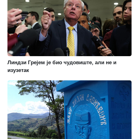
Линдзи Грејем је био чудовиште, али не и
изузетак