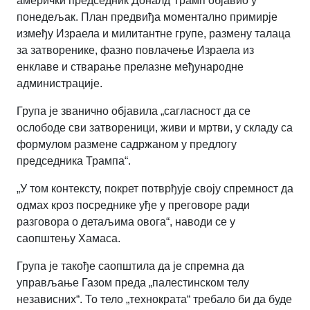
амерички председник Доналд Трамп објавио у
понедељак. План предвиђа моментално примирје
између Израела и милитантне групе, размену талаца
за затворенике, фазно повлачење Израела из
енклаве и стварање прелазне међународне
администрације.
Група је званично објавила „сагласност да се
ослободе сви затвореници, живи и мртви, у складу са
формулом размене садржаном у предлогу
председника Трампа“.
„У том контексту, покрет потврђује своју спремност да
одмах кроз посреднике уђе у преговоре ради
разговора о детаљима овога“, наводи се у
саопштењу Хамаса.
Група је такође саопштила да је спремна да
управљање Газом преда „палестинском телу
независних“. То тело „технократа“ требало би да буде