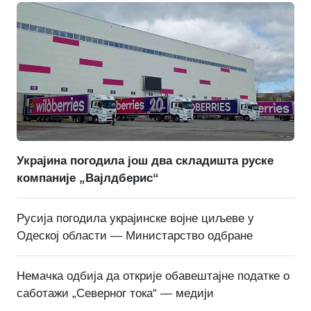
Украјина погодила још два складишта руске
компаније „Вајлдберис“
Русија погодила украјинске војне циљеве у
Одеској области — Министарство одбране
Немачка одбија да открије обавештајне податке о
саботажи „Северног тока“ — медији