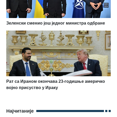
Зеленски сменио још једног министра одбране
Рат са Ираном окончава 23-годишње америчко
војно присуство у Ираку
Најчитаније