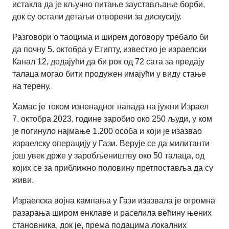
истакла да је кључно питање заустављање борби,
док су остали детаљи отворени за дискусију.
Разговори о таоцима и ширем договору требало би
да почну 5. октобра у Египту, известио је израелски
Канал 12, додајући да би рок од 72 сата за предају
талаца могао бити продужен имајући у виду стање
на терену.
Хамас је током изненадног напада на јужни Израел
7. октобра 2023. године заробио око 250 људи, у ком
је погинуло најмање 1.200 особа и који је изазвао
израелску операцију у Гази. Верује се да милитанти
још увек држе у заробљеништву око 50 талаца, од
којих се за приближно половину претпоставља да су
живи.
Израелска војна кампања у Гази изазвала је огромна
разарања широм енклаве и раселила већину њених
становника, док је, према подацима локалних