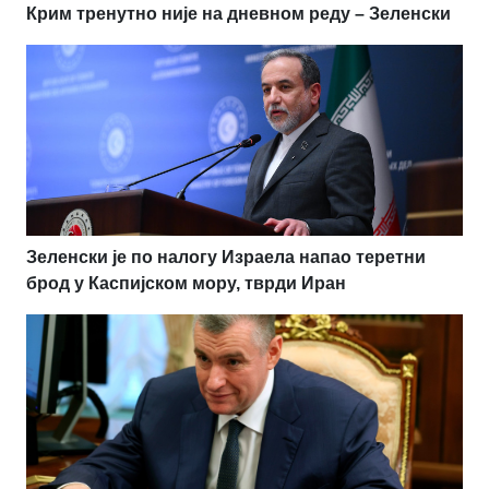
Крим тренутно није на дневном реду – Зеленски
Зеленски је по налогу Израела напао теретни
брод у Каспијском мору, тврди Иран