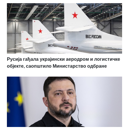
Русија гађала украјински аеродром и логистичке
објекте, саопштило Министарство одбране