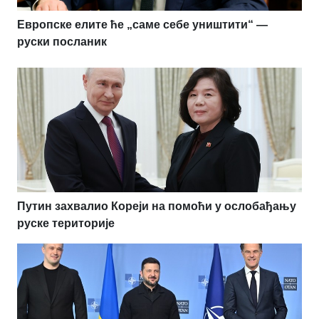
Европске елите ће „саме себе уништити“ —
руски посланик
Путин захвалио Кореји на помоћи у ослобађању
руске територије