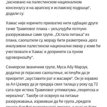
„засновано на палестинском националном
консензусу и на арапској и исламској подршци“,
додали су.
Хамас није изричито прихватио нити одбацио друге
тачке Трамповог плана – укључујући потпуно
разоружавање саме групе. „Остала питања“ из
плана, саопштили су, морају бити размотрена „кроз
инклузивни палестински национални оквир у коме ће
учествовати и Хамас и допринети са пуном
одговорношћу“.
Сениорски званичник групе, Муса Абу Марзук,
додатно је појаснио саопштење, истичући да је
приоритет „зауставити рат и масакре“. Он је изјавио
за Ал Џазиру да је предаја свих талаца у року од 72
сата пре истека Трамповог ултиматума „теоретска и
нереална“. Такође се осврнуо на питање
разоружавања, изјавивши да ће група „предати