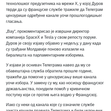
технолошког предузетника на мрежи X, у којој Дуров
тврди да су француске службе тражиле да Телеграм
цензурише одређене канале уочи прошлогодишњег
гласања.
„Вау“, прокоментарисао је извршни директор
компанија SpaceX и Tesla у свом репосту поруке.
Дуров је своју изјаву објавио у недељу, у дану када
су грађани Молдавије поново излазили на
биралишта на парламентарним изборима.
У изјави је оснивач Телеграма навео да му се
обавештајна служба обратила прошле године,
тражећи да помогне у цензурисању више канала
уочи избора. У замену су му, као носиоцу француског
држављанства, понудили помоћ у кривичном
поступку који се против њега водио у Француској.
Иако су неки од канала које су означиле службе
заиста кршили правила Телеграма и били уклоњени,