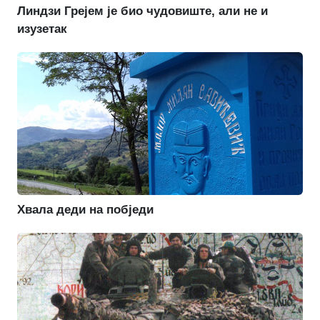
Линдзи Грејем је био чудовиште, али не и
изузетак
Хвала деди на побједи