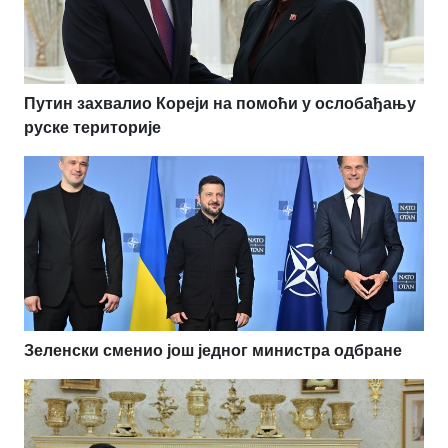
Путин захвалио Кореји на помоћи у ослобађању
руске територије
Зеленски сменио још једног министра одбране