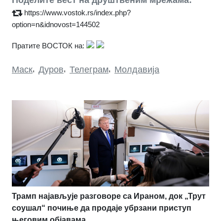
https://www.vostok.rs/index.php?
option=n&idnovost=144502
Пратите ВОСТОК на:
Маск
,
Дуров
,
Телеграм
,
Молдавија
Трамп најављује разговоре са Ираном, док „Трут
соушал“ почиње да продаје убрзани приступ
његовим објавама