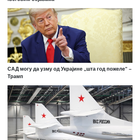
САД могу да узму од Украјине „шта год пожеле“ –
Трамп