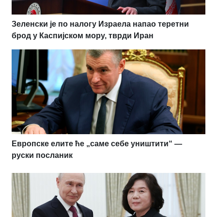
Зеленски је по налогу Израела напао теретни
брод у Каспијском мору, тврди Иран
Европске елите ће „саме себе уништити“ —
руски посланик