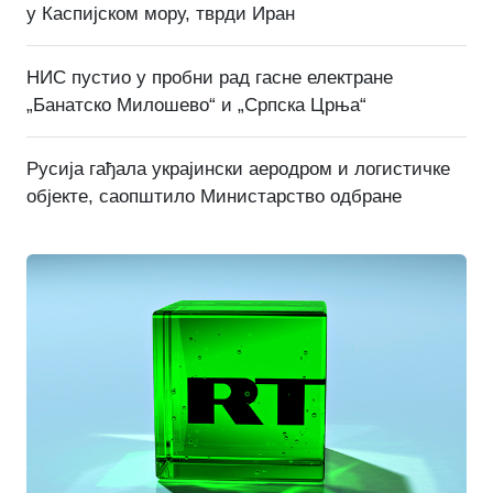
у Каспијском мору, тврди Иран
НИС пустио у пробни рад гасне електране
„Банатско Милошево“ и „Српска Црња“
Русија гађала украјински аеродром и логистичке
објекте, саопштило Министарство одбране