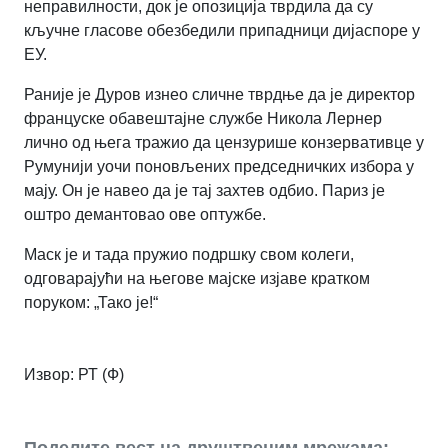
неправилности, док је опозиција тврдила да су
кључне гласове обезбедили припадници дијаспоре у
ЕУ.
Раније је Дуров изнео сличне тврдње да је директор
француске обавештајне службе Никола Лернер
лично од њега тражио да цензурише конзервативце у
Румунији уочи поновљених председничких избора у
мају. Он је навео да је тај захтев одбио. Париз је
оштро демантовао ове оптужбе.
Маск је и тада пружио подршку свом колеги,
одговарајући на његове мајске изјаве кратком
поруком: „Тако је!“
Извор:
РТ (Ф)
Поделите вест на друштвеним мрежама: