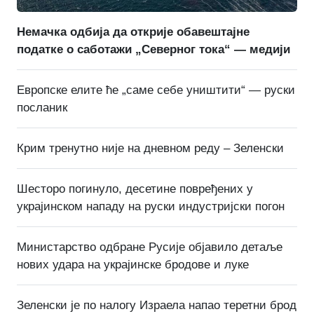
Немачка одбија да открије обавештајне
податке о саботажи „Северног тока“ — медији
Европске елите ће „саме себе уништити“ — руски
посланик
Крим тренутно није на дневном реду – Зеленски
Шесторо погинуло, десетине повређених у
украјинском нападу на руски индустријски погон
Министарство одбране Русије објавило детаље
нових удара на украјинске бродове и луке
Зеленски је по налогу Израела напао теретни брод