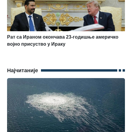
Рат са Ираном окончава 23-годишње америчко
војно присуство у Ираку
Најчитаније