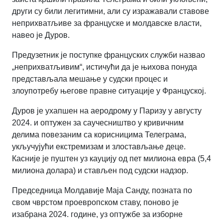
други су били легитимни, али су изражавали ставове
неприхватљиве за француске и молдавске власти,
навео је Дуров.
Предузетник је поступке француских служби назвао
„неприхватљивим“, истичући да је њихова понуда
представљала мешање у судски процес и
злоупотребу његове правне ситуације у Француској.
Дуров је ухапшен на аеродрому у Паризу у августу
2024. и оптужен за саучесништво у кривичним
делима повезаним са корисницима Телеграма,
укључујући екстремизам и злостављање деце.
Касније је пуштен уз кауцију од пет милиона евра (5,4
милиона долара) и стављен под судски надзор.
Председница Молдавије Маја Санду, позната по
свом чврстом проевропском ставу, поново је
изабрана 2024. године, уз оптужбе за изборне