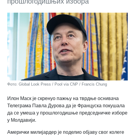
прошлогодишњих избора
Фото: Global Look Press / Pool via CNP / Francis Chung
Илон Маск је скренуо пажњу на тврдње оснивача
Телеграма Павла Дурова да је Француска покушала
да се умеша у прошлогодишње председничке изборе
у Молдавији.
Амерички милијардер је поделио објаву свог колеге