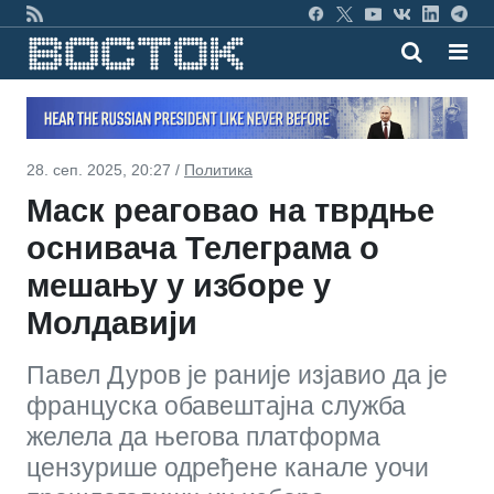
28. сеп. 2025, 20:27 /
Политика
Маск реаговао на тврдње
оснивача Телеграма о
мешању у изборе у
Молдавији
Павел Дуров је раније изјавио да је
француска обавештајна служба
желела да његова платформа
цензурише одређене канале уочи