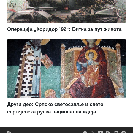
Операција „Коридор `92“: Битка за пут живота
Други део: Српско светосавље и свето-
сергијевска руска национална идеја