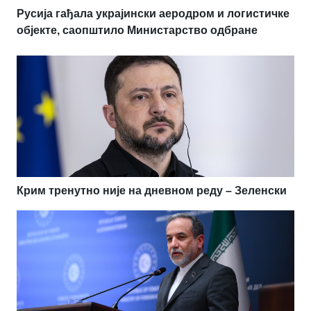
Русија гађала украјински аеродром и логистичке
објекте, саопштило Министарство одбране
Крим тренутно није на дневном реду – Зеленски