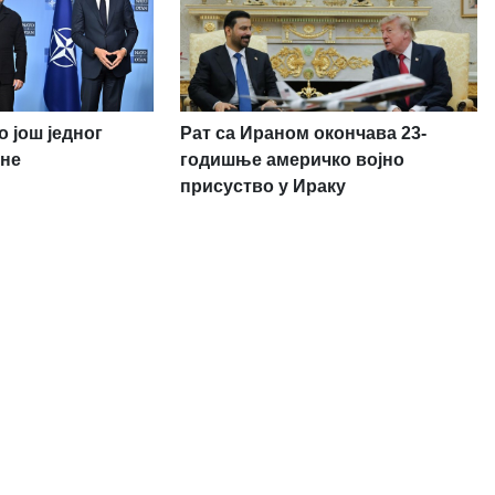
 још једног
Рат са Ираном окончава 23-
ане
годишње америчко војно
присуство у Ираку