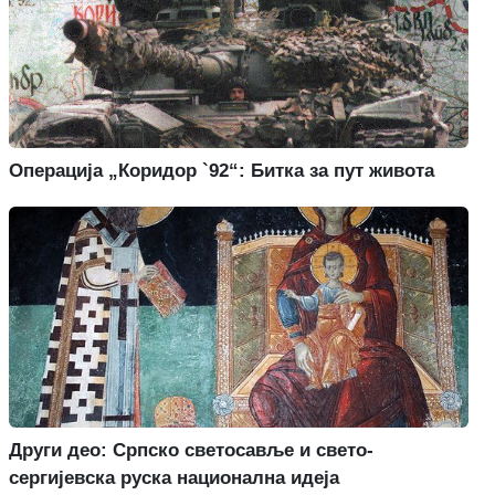
Операција „Коридор `92“: Битка за пут живота
Други део: Српско светосавље и свето-
сергијевска руска национална идеја