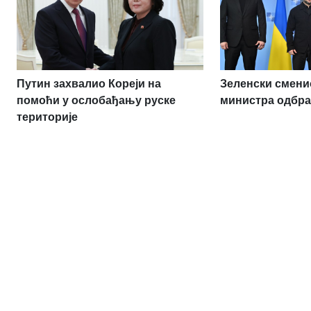
Путин захвалио Кореји на
Зеленски сменио
помоћи у ослобађању руске
министра одбр
територије