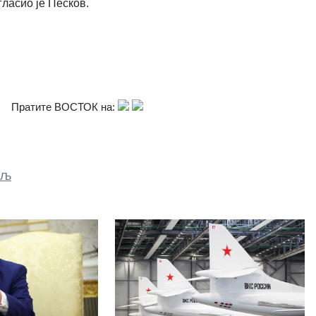
гласио је Песков.
Пратите ВОСТОК на:
мљ