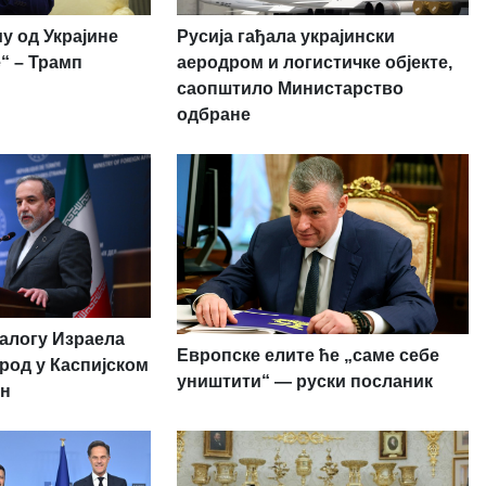
у од Украјине
Русија гађала украјински
“ – Трамп
аеродром и логистичке објекте,
саопштило Министарство
одбране
налогу Израела
Европске елите ће „саме себе
род у Каспијском
уништити“ — руски посланик
ан