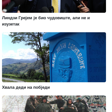
Линдзи Грејем је био чудовиште, али не и
изузетак
Хвала деди на побједи