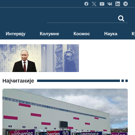
Интервју
Колумне
Космос
Наука
К
Најчитаније