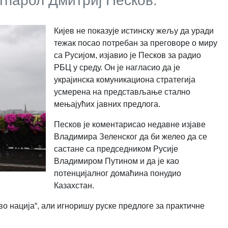
ртпарол Дмитриј Песков.
Кијев не показује истинску жељу да уради
тежак посао потребан за преговоре о миру
са Русијом, изјавио је Песков за радио
РБЦ у среду. Он је нагласио да је
украјинска комуникациона стратегија
усмерена на представљање стално
мењајућих јавних предлога.
Песков је коментарисао недавне изјаве
Владимира Зеленског да би желео да се
састане са председником Русије
Владимиром Путином и да је као
потенцијалног домаћина понудио
Казахстан.
во нација“
,
али игноришу руске предлоге за практичне