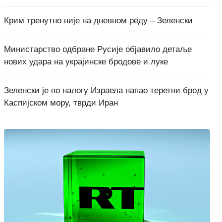
Крим тренутно није на дневном реду – Зеленски
Министарство одбране Русије објавило детаље
нових удара на украјинске бродове и луке
Зеленски је по налогу Израела напао теретни брод у
Каспијском мору, тврди Иран