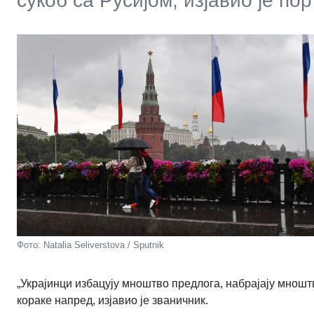
сукоб са Русијом, изјавио је по
Фото: Natalia Seliverstova / Sputnik
„Украјинци избацују мноштво предлога, набрајају мношт
кораке напред, изјавио је званичник.