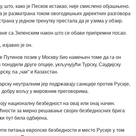
, што, како је Песков истакао, није смислено објашњено.
ја је разматрана током овогодишњих директних разговора
страна у једном тренутку престала да је узима у обзир.
тане са Зеленским након што се обави припремни посао.
,
изјавио је он.
 је Путинов позив у Москву био намењен томе да га он
 понудили друге опције, укључујући Турску, Саудијску
ску, па „чак“ и Казахстан.
арску неутралним јер подржавају санкције против Русије,
е добру вољу у мировним преговорима.
воју националну безбедност на овај или онај начин.
ућности за мирно решавање својих безбедносних брига
ки пут била одбијена.
ти питања европске безбедности и место Русије у том