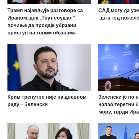
Трамп најављује разговоре са
САД могу да узм
Ираном, док „Трут соушал“
„шта год пожеле
почиње да продаје убрзани
приступ његовим објавама
Крим тренутно није на дневном
Зеленски је по 
реду – Зеленски
напао теретни б
мору, тврди Ир