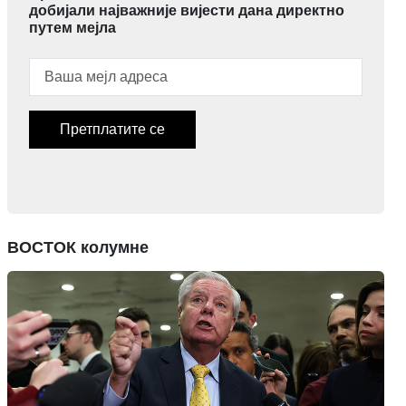
добијали најважније вијести дана директно
путем мејла
Претплатите се
ВОСТОК колумне