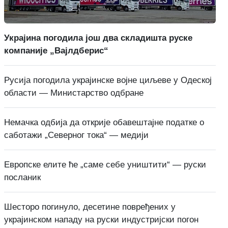
Украјина погодила још два складишта руске
компаније „Вајлдберис“
Русија погодила украјинске војне циљеве у Одеској
области — Министарство одбране
Немачка одбија да открије обавештајне податке о
саботажи „Северног тока“ — медији
Европске елите ће „саме себе уништити“ — руски
посланик
Шесторо погинуло, десетине повређених у
украјинском нападу на руски индустријски погон