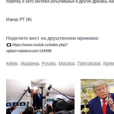
поретку, и зато захтева укључивање и других држава, на
Извор: РТ (Ф)
Поделите вест на друштвеним мрежама:
https://www.vostok.rs/index.php?
option=n&idnovost=144498
Кијев
,
Украјина
,
Русија
,
Москва
,
Преговори
,
Кре