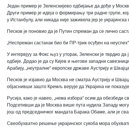
Један пример је Зеленскијево одбијање да дође у Москву
Други пример је идеја о формирању три радне групе, ко
у Истанбулу, али никада није заживела јер је украјинска 
Песков је поновио да је Путин спреман да се лично сас
„Неспреман састанак био би ПР-трик осуђен на неуспех“
У интервјуу за Фокс њуз у уторак, Зеленски је тврдио да
одбије. Додао је да су Кијев и његови западни савезници
Арабију, „неутралне“ европске државе Аустрију и Швајцар
Песков је изјавио да Москва не сматра Аустрију и Швајц
објаснивши зашто Кремљ верује да Украјина не показуј
Русија, како је навео, „нема избора“ осим да обезбеди с
Подсетивши да је Москва више пута нудила Западу мог
још од председничког мандата Барака Обаме, али је сва
Свеобухватно решење украјинског сукоба мора обухвати