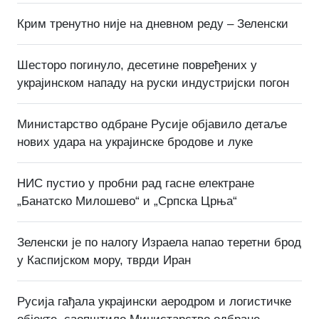
Крим тренутно није на дневном реду – Зеленски
Шесторо погинуло, десетине повређених у
украјинском нападу на руски индустријски погон
Министарство одбране Русије објавило детаље
нових удара на украјинске бродове и луке
НИС пустио у пробни рад гасне електране
„Банатско Милошево“ и „Српска Црња“
Зеленски је по налогу Израела напао теретни брод
у Каспијском мору, тврди Иран
Русија гађала украјински аеродром и логистичке