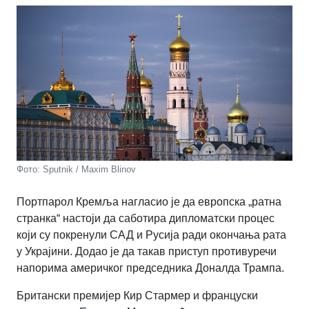
Фото: Sputnik / Maxim Blinov
Портпарол Кремља нагласио је да европска „ратна
странка“ настоји да саботира дипломатски процес
који су покренули САД и Русија ради окончања рата
у Украјини. Додао је да такав приступ противуречи
напорима америчког председника Доналда Трампа.
Британски премијер Кир Стармер и француски