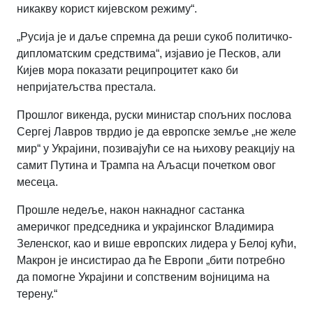
никакву корист кијевском режиму“.
„Русија је и даље спремна да реши сукоб политичко-
дипломатским средствима“
,
изјавио је Песков, али
Кијев мора показати реципроцитет како би
непријатељства престала.
Прошлог викенда, руски министар спољних послова
Сергеј Лавров тврдио је да европске земље „не желе
мир“ у Украјини, позивајући се на њихову реакцију на
самит Путина и Трампа на Аљасци почетком овог
месеца.
Прошле недеље, након накнадног састанка
америчког председника и украјинског Владимира
Зеленског, као и више европских лидера у Белој кући,
Макрон је инсистирао да ће Европи „бити потребно
да помогне Украјини и сопственим војницима на
терену.“