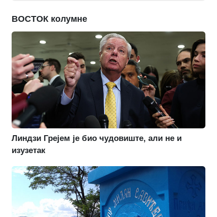
ВОСТОК колумне
Линдзи Грејем је био чудовиште, али не и
изузетак