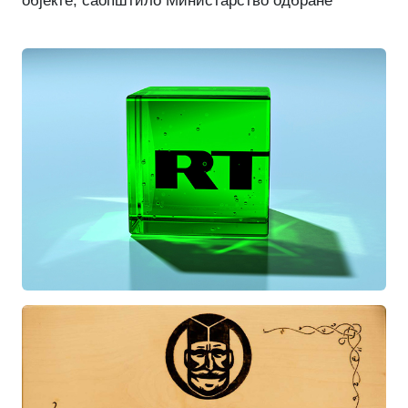
објекте, саопштило Министарство одбране