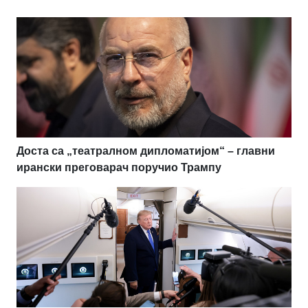
Доста са „театралном дипломатијом“ – главни
ирански преговарач поручио Трампу