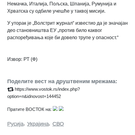
Немачка, Италија, Пољска, Шпанија, Румунија и
Хрватска су одбиле учешће у таквој мисији.
У уторак је „Волстрит журнал“ известио да је значајан
део становништва ЕУ „против било каквог
распоређивања које би довело трупе у опасност.“
Извор: РТ (Ф)
Поделите вест на друштвеним мрежама:
https://www.vostok.rs/index.php?
option=n&idnovost=144452
Пратите ВОСТОК на:
Русија
,
Украјина
,
СВО