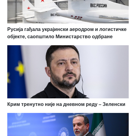
Русија гађала украјински аеродром и логистичке
објекте, саопштило Министарство одбране
Крим тренутно није на дневном реду – Зеленски