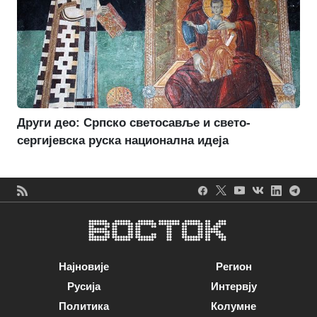
Други део: Српско светосавље и свето-
сергијевска руска национална идеја
Најновије
Регион
Русија
Интервју
Политика
Колумне