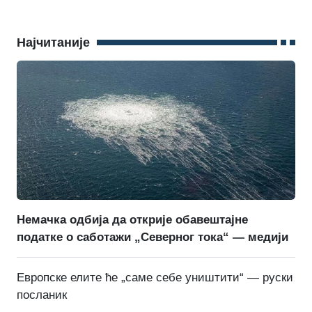
Најчитаније
Немачка одбија да открије обавештајне
податке о саботажи „Северног тока“ — медији
Европске елите ће „саме себе уништити“ — руски
посланик