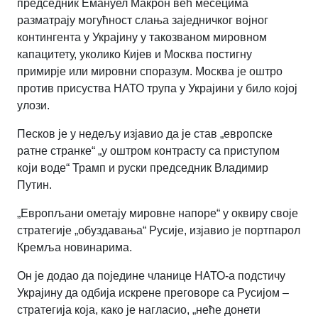
председник Емануел Макрон већ месецима
разматрају могућност слања заједничког војног
контингента у Украјину у такозваном мировном
капацитету, уколико Кијев и Москва постигну
примирје или мировни споразум. Москва је оштро
против присуства НАТО трупа у Украјини у било којој
улози.
Песков је у недељу изјавио да је став „европске
ратне странке“ „у оштром контрасту са приступом
који воде“ Трамп и руски председник Владимир
Путин.
„Европљани ометају мировне напоре“ у оквиру своје
стратегије „обуздавања“ Русије, изјавио је портпарол
Кремља новинарима.
Он је додао да поједине чланице НАТО-а подстичу
Украјину да одбија искрене преговоре са Русијом –
стратегија која, како је нагласио, „неће донети