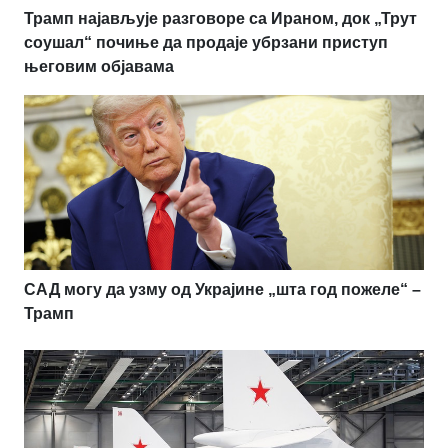
Трамп најављује разговоре са Ираном, док „Трут
соушал“ почиње да продаје убрзани приступ
његовим објавама
САД могу да узму од Украјине „шта год пожеле“ –
Трамп