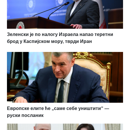
Зеленски је по налогу Израела напао теретни
брод у Каспијском мору, тврди Иран
Европске елите ће „саме себе уништити“ —
руски посланик