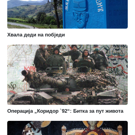
Хвала деди на побједи
Операција „Коридор `92“: Битка за пут живота