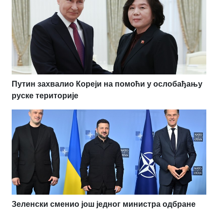
Путин захвалио Кореји на помоћи у ослобађању
руске територије
Зеленски сменио још једног министра одбране