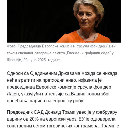
Фото: Председница Европске комисије, Урсула фон дер Лајен,
током свечаног отварања самита „Глобални грађанин сада“ у
Шпанији, 29. јуна 2025. године.
Односи са Сједињеним Државама можда се никада
неће вратити на претходни ниво, изјавила је
председница Европске комисије Урсула фон дер
Лајен, указујући на тензије са Вашингтоном због
повећања царина на европску робу.
Председник САД Доналд Трамп увео је у фебруару
царину од 20% на европски увоз. ЕУ је одговорила
сопственим сетом трговинских контрамера. Трамп је