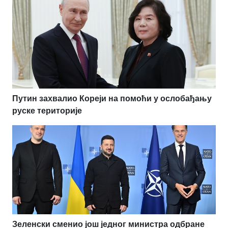
Путин захвалио Кореји на помоћи у ослобађању
руске територије
Зеленски сменио још једног министра одбране