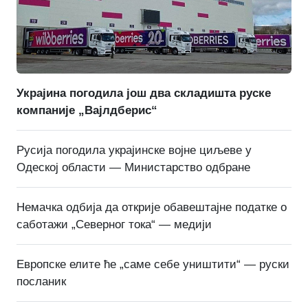
Украјина погодила још два складишта руске
компаније „Вајлдберис“
Русија погодила украјинске војне циљеве у
Одеској области — Министарство одбране
Немачка одбија да открије обавештајне податке о
саботажи „Северног тока“ — медији
Европске елите ће „саме себе уништити“ — руски
посланик