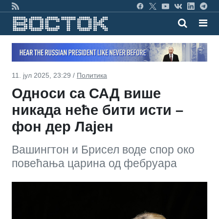
11. јул 2025, 23:29 /
Политика
Односи са САД више
никада неће бити исти –
фон дер Лајен
Вашингтон и Брисел воде спор око
повећања царина од фебруара