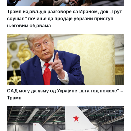
Трамп најављује разговоре са Ираном, док „Трут
соушал“ почиње да продаје убрзани приступ
његовим објавама
САД могу да узму од Украјине „шта год пожеле“ –
Трамп