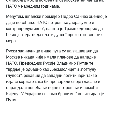
би Москва могла покренути свеобухватни напад на
НАТО у наредним годинама.
Међутим, шпански премијер Педро Санчез оценио је
да је повећање НАТО потрошње „неразумно и
контрапродуктивно“, на шта је Трамп одговорио да
ће их „натерати да плате дупло“ преко трговинских
мера.
Руски званичници више пута су наглашавали да
Москва никада није имала планове да нападне
НАТО. Председник Русије Владимир Путин те
тврдње је одбацио као „бесмислице“ и „потпуну
глупост“, рекавши да западни политичари такве
изјаве користе како би преварили своје гласаче и
оправдали повећање војне потрошње и помоћи
Кијеву. „У Украјини се само бранимо,“ инсистирао је
Путин.