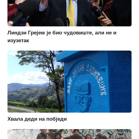
Линдзи Грејем је био чудовиште, али не и
изузетак
Хвала деди на побједи