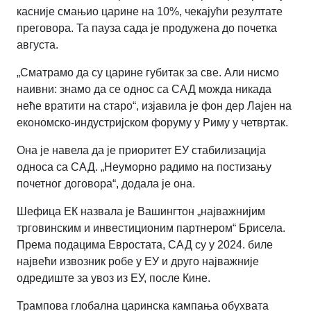
касније смањио царине на 10%, чекајући резултате
преговора. Та пауза сада је продужена до почетка
августа.
„Сматрамо да су царине губитак за све. Али нисмо
наивни: знамо да се однос са САД можда никада
неће вратити на старо“
,
изјавила је фон дер Лајен на
економско-индустријском форуму у Риму у четвртак.
Она је навела да је приоритет ЕУ стабилизација
односа са САД. „Неуморно радимо на постизању
почетног договора“
,
додала је она.
Шефица ЕК назвала је Вашингтон „најважнијим
трговинским и инвестиционим партнером“ Брисела.
Према подацима Евростата, САД су у 2024. биле
највећи извозник робе у ЕУ и друго најважније
одредиште за увоз из ЕУ, после Кине.
Трампова глобална царинска кампања обухвата