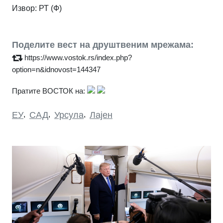
Извор: РТ (Ф)
Поделите вест на друштвеним мрежама:
https://www.vostok.rs/index.php?
option=n&idnovost=144347
Пратите ВОСТОК на:
ЕУ
,
САД
,
Урсула
,
Лајен