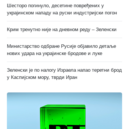
Шесторо погинуло, десетине повређених у
украјинском нападу на руски индустријски погон
Крим тренутно није на дневном реду – Зеленски
Министарство одбране Русије објавило детаље
нових удара на украјинске бродове и луке
Зеленски је по налогу Израела напао теретни брод
у Каспијском мору, тврди Иран