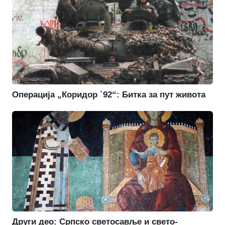
Операција „Коридор `92“: Битка за пут живота
Други део: Српско светосавље и свето-