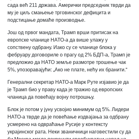
сада већ 211 држава. Амерички председник тврди да
му је циљ смањење трговинског дефицита и
подстицање домаће производње.
Још од првог мандата, Трамп врши притисак на
европске чланице НАТО-а да више улажу у
сопствену одбрану. Иако су се чланице блока у
фебруару договориле о прагу од 2% БДП-а, Трамп је
предложио да НАТО земље размотре трошење чак
5%, упозоравајући: „Ако не плате, нећу их бранити.“
Генерални секретар НАТО-а Марк Руте изјавио је да
је Трамп био у праву када је тражио од европских
чланица да повећају војну потрошњу.
Блок је потом у јуну усвојио минимум од 5%. Лидери
НАТО-а тврде да је повећање издвајања за одбрану
усмерено на одвраћање Русије у контексту
украјинског рата. Неки званичници наговестили су да