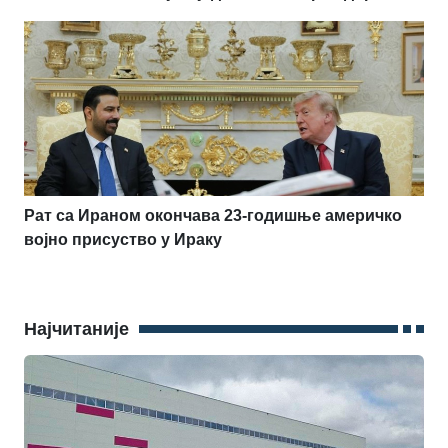
Рат са Ираном окончава 23-годишње америчко
војно присуство у Ираку
Најчитаније