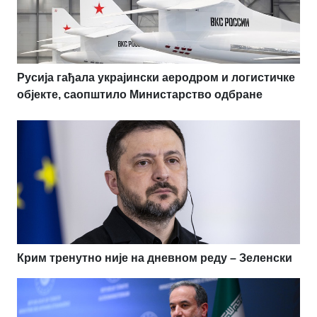
Русија гађала украјински аеродром и логистичке
објекте, саопштило Министарство одбране
Крим тренутно није на дневном реду – Зеленски