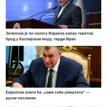
Зеленски је по налогу Израела напао теретни
брод у Каспијском мору, тврди Иран
Европске елите ће „саме себе уништити“ —
руски посланик