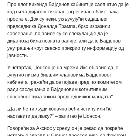
Прошлог викенда Бајденов кабинет је саопштио да је
код њега дијагностикован „агресиван облик” рака
простате. Док су неки, укључујући садашњег
председника Доналда Трампа, брзо изразили
саосећање, појавиле су се спекулације да је
дијагноза била позната раније, али да је Бајденов
унутрашњи круг свесно прикрио ту информацију од
јавности.
У четвртак, Џонсон је на мрежи Икс објавио да је
„упутио писма бившим члановима Бајденовог
кабинета тражећи да се појаве пред поткомитетом
ради саслушања о Бајденовим когнитивним
способностима током председничког мандата“.
„Да ли ће ти људи коначно рећи истину или ће
наставити да лажу?“ – запитао је Џонсон.
Говорећи за Аксиос у среду, он је рекао да покреће
истрагу о здрављу бившег председника, са фокусом