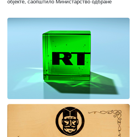
објекте, саопштило Министарство одбране