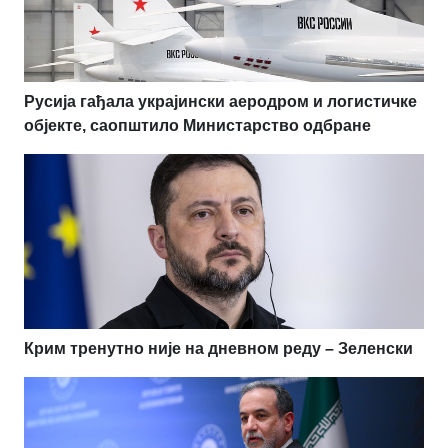
Русија гађала украјински аеродром и логистичке
објекте, саопштило Министарство одбране
Крим тренутно није на дневном реду – Зеленски