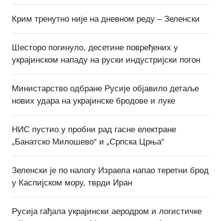
Крим тренутно није на дневном реду – Зеленски
Шесторо погинуло, десетине повређених у
украјинском нападу на руски индустријски погон
Министарство одбране Русије објавило детаље
нових удара на украјинске бродове и луке
НИС пустио у пробни рад гасне електране
„Банатско Милошево“ и „Српска Црња“
Зеленски је по налогу Израела напао теретни брод
у Каспијском мору, тврди Иран
Русија гађала украјински аеродром и логистичке