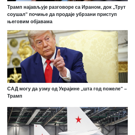
Трамп најављује разговоре са Ираном, док „Трут
соушал“ почиње да продаје убрзани приступ
његовим објавама
САД могу да узму од Украјине „шта год пожеле“ –
Трамп