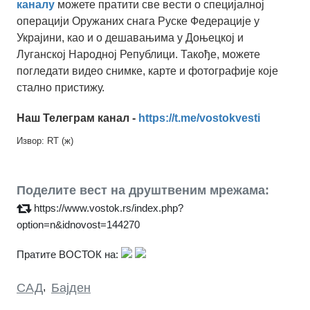
каналу
можете пратити све вести о специјалној
операцији Оружаних снага Руске Федерације у
Украјини, као и о дешавањима у Доњецкој и
Луганској Народној Републици. Такође, можете
погледати видео снимке, карте и фотографије које
стално пристижу.
Наш Телеграм канал -
https://t.me/vostokvesti
Извор: RT (ж)
Поделите вест на друштвеним мрежама:
https://www.vostok.rs/index.php?
option=n&idnovost=144270
Пратите ВОСТОК на:
САД
,
Бајден