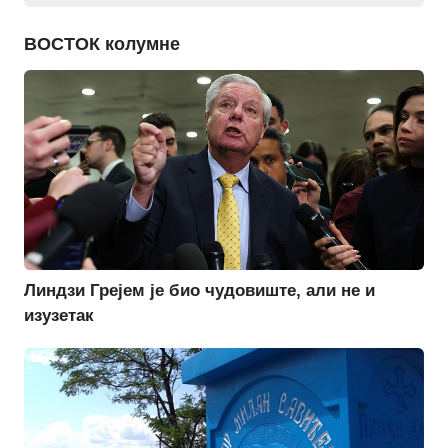
ВОСТОК колумне
Линдзи Грејем је био чудовиште, али не и
изузетак