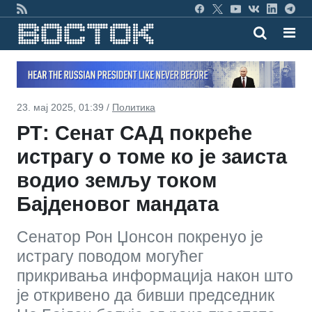
23. мај 2025, 01:39 /
Политика
РТ: Сенат САД покреће
истрагу о томе ко је заиста
водио земљу током
Бајденовог мандата
Сенатор Рон Џонсон покренуо је
истрагу поводом могућег
прикривања информација након што
је откривено да бивши председник