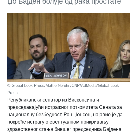
Џо Бајден болује од рака простате
© Global Look Press/Mattie Neretin/CNP/AdMedia/Global Look
Press
Републикански сенатор из Висконсина и
председавајући истражног поткомитета Сената за
националну безбедност, Рон Џонсон, најавио је да
покреће истрагу о евентуалном прикривању
здравственог стања бившег председника Бајдена.