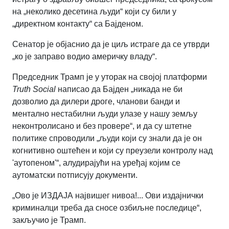
на „неколико десетина људи“ који су били у
„директном контакту“ са Бајденом.
Сенатор је објаснио да је циљ истраге да се утврди
„ко је заправо водио америчку владу“.
Председник Трамп је у уторак на својој платформи
Truth Social
написао да Бајден „никада не би
дозволио да дилери дроге, чланови банди и
ментално нестабилни људи улазе у нашу земљу
неконтролисано и без провере“, и да су штетне
политике спроводили „људи који су знали да је он
когнитивно оштећен и који су преузели контролу над
'аутопеном'“, алудирајући на уређај којим се
аутоматски потписују документи.
„Ово је ИЗДАЈА највишег нивоа!... Ови издајнички
криминалци треба да сносе озбиљне последице“,
закључио је Трамп.