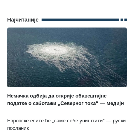
Најчитаније
Немачка одбија да открије обавештајне
податке о саботажи „Северног тока“ — медији
Европске елите ће „саме себе уништити“ — руски
посланик