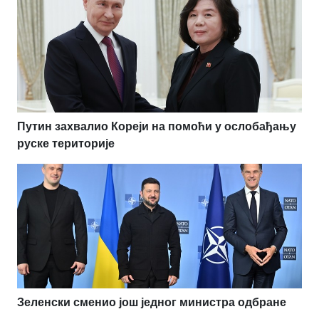
Путин захвалио Кореји на помоћи у ослобађању
руске територије
Зеленски сменио још једног министра одбране