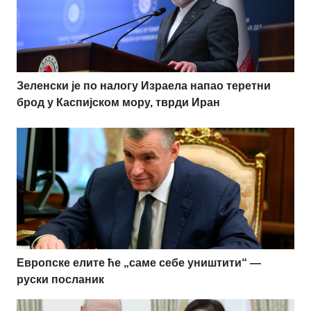
Зеленски је по налогу Израела напао теретни
брод у Каспијском мору, тврди Иран
Европске елите ће „саме себе уништити“ —
руски посланик