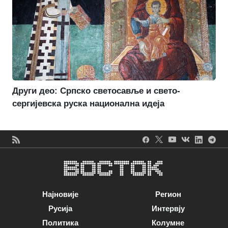
Други део: Српско светосавље и свето-
сергијевска руска национална идеја
Најновије
Регион
Русија
Интервју
Политика
Колумне