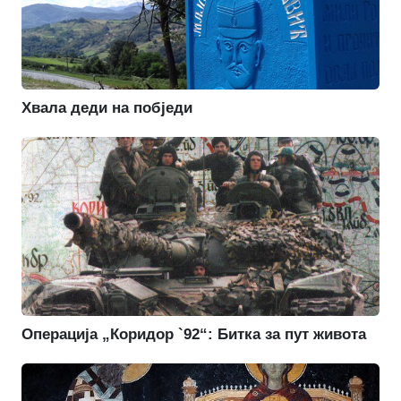
Хвала деди на побједи
Операција „Коридор `92“: Битка за пут живота