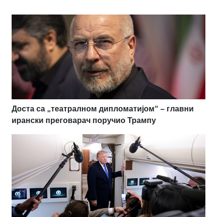
Доста са „театралном дипломатијом“ – главни
ирански преговарач поручио Трампу