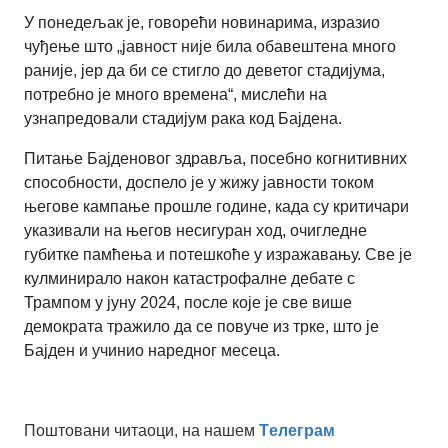
У понедељак је, говорећи новинарима, изразио
чуђење што „јавност није била обавештена много
раније, јер да би се стигло до деветог стадијума,
потребно је много времена“, мислећи на
узнапредовали стадијум рака код Бајдена.
Питање Бајденовог здравља, посебно когнитивних
способности, доспело је у жижу јавности током
његове кампање прошле године, када су критичари
указивали на његов несигуран ход, очигледне
губитке памћења и потешкоће у изражавању. Све је
кулминирало након катастрофалне дебате с
Трампом у јуну 2024, после које је све више
демократа тражило да се повуче из трке, што је
Бајден и учинио наредног месеца.
Поштовани читаоци, на нашем
Tелеграм