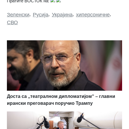
Пратите ВОСТОК на:
Зеленски
,
Русија
,
Украјина
,
хиперсоничне
,
СВО
Доста са „театралном дипломатијом“ – главни
ирански преговарач поручио Трампу