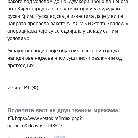
ракете под условом да не буду коришћене ван онога
што Кијев тврди као своју територију, укључујући
руски Крим. Руска војска је известила да је у више
наврата пресрела ракете ATACMS и Storm Shadow у
операцијама које су се одвијале у складу са тим
условима.
Украјински лидер није објаснио зашто сматра да
напади ове недеље нису суштински различити од
претходних.
Извор: РТ (Ф)
Поделите вест на друштвеним мрежама:
https://www.vostok.rs/index.php?
option=n&idnovost=143823