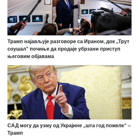
Трамп најављује разговоре са Ираном, док „Трут
соушал“ почиње да продаје убрзани приступ
његовим објавама
САД могу да узму од Украјине „шта год пожеле“ –
Трамп