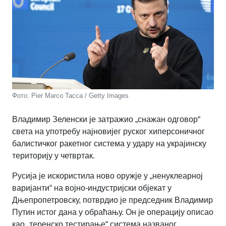
Фото: Pier Marco Tacca / Getty Images
Владимир Зеленски је затражио „снажан одговор“
света на употребу најновијег руског хиперсоничног
балистичког ракетног система у удару на украјинску
територију у четвртак.
Русија је искористила ново оружје у „ненуклеарној
варијанти“ на војно-индустријски објекат у
Дњепропетровску, потврдио је председник Владимир
Путин истог дана у обраћању. Он је операцију описао
као „теренско тестирање“ система названог