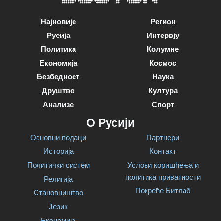
Најновије
Регион
Русија
Интервју
Политика
Колумне
Економија
Космос
Безбедност
Наука
Друштво
Култура
Анализе
Спорт
О Русији
Основни подаци
Партнери
Историја
Контакт
Политички систем
Услови коришћења и
политика приватности
Религија
Покреће Битлаб
Становништво
Језик
Економија