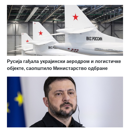
Русија гађала украјински аеродром и логистичке
објекте, саопштило Министарство одбране