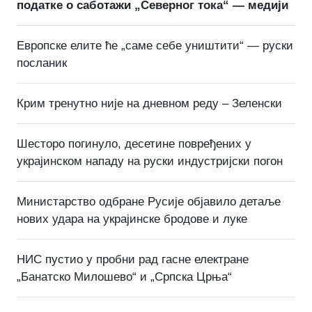
податке о саботажи „Северног тока“ — медији
Европске елите ће „саме себе уништити“ — руски
посланик
Крим тренутно није на дневном реду – Зеленски
Шесторо погинуло, десетине повређених у
украјинском нападу на руски индустријски погон
Министарство одбране Русије објавило детаље
нових удара на украјинске бродове и луке
НИС пустио у пробни рад гасне електране
„Банатско Милошево“ и „Српска Црња“