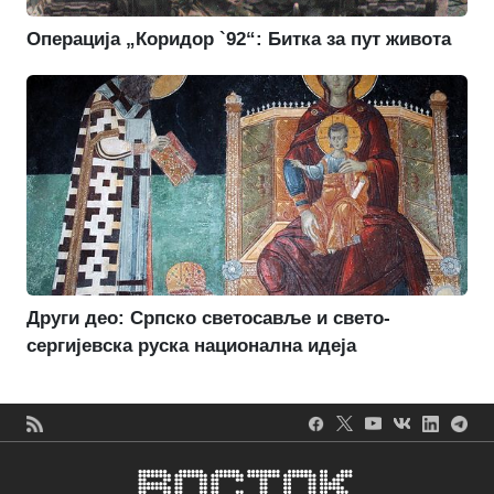
Операција „Коридор `92“: Битка за пут живота
Други део: Српско светосавље и свето-
сергијевска руска национална идеја