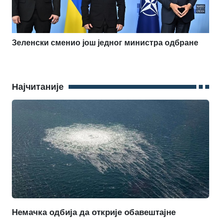
Зеленски сменио још једног министра одбране
Најчитаније
Немачка одбија да открије обавештајне