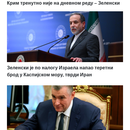
Крим тренутно није на дневном реду – Зеленски
Зеленски је по налогу Израела напао теретни
брод у Каспијском мору, тврди Иран