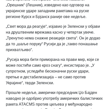
„Орешник“ (Лешник), изведено као одговор на
украјинске ударе западним ракетама на руске
регионе Курск и Брјанск раније ове недеље.
„Свет мора да реагује“
,
изјавио је Зеленски у објави
на друштвеним мрежама касно у четвртак увече.
„Тренутно нема снажне реакције света“
.
Он је додао
да то „шаље поруку“ Русији да је „такво понашање
прихватљиво“.
„Русија мора бити приморана на прави мир, који се
може постићи само кроз снагу“
,
инсистирао је. „У
супротном, уследиће бесконачни руски удари,
претње и дестабилизација – не само против
Украјине“
,
тврди Зеленски.
Прошле недеље, амерички председник Џо Бајден
наводно је одобрио употребу америчких балистичких
ракета ATACMS против циљева у међународно