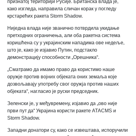
признатој територији Русије. Британска влада је,
како изгледа, направила сличан корак у погледу
крстарећих ракета Storm Shadow.
Ниједна влада није званично потврдила укидање
претходних ограничења, али оба ракетна система
коришћена су у украјинским нападима ове недеље,
што је, како је изјавио Путин, подстакло
демонстрацију способности „Орешника“.
„Сматрамо да имамо право да користимо наше
оружје против војних објеката оних земаља које
дозвољавају употребу свог оружја против наших
објеката“
,
нагласио је руски председник.
Зеленски је, у међувремену, изјавио да „ово није
први пут да“ Украјина користи ракете ATACMS и
Storm Shadow.
Западни донатори су, како се извештава, испоручили