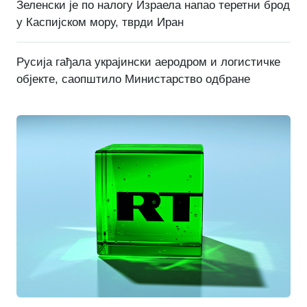
Зеленски је по налогу Израела напао теретни брод
у Каспијском мору, тврди Иран
Русија гађала украјински аеродром и логистичке
објекте, саопштило Министарство одбране