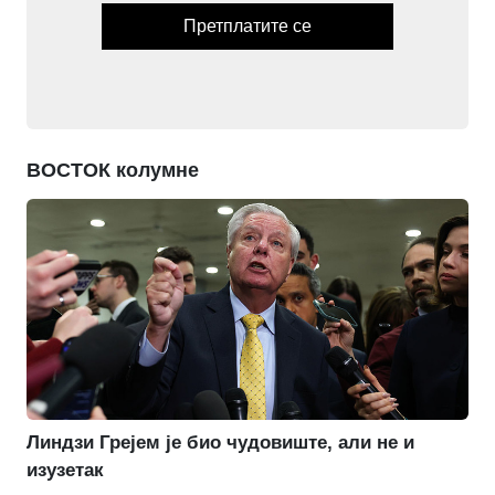
Претплатите се
ВОСТОК колумне
Линдзи Грејем је био чудовиште, али не и
изузетак