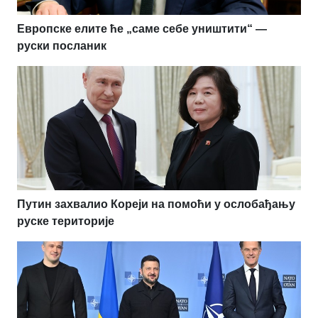
Европске елите ће „саме себе уништити“ —
руски посланик
Путин захвалио Кореји на помоћи у ослобађању
руске територије