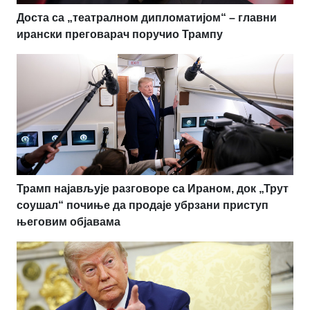
Доста са „театралном дипломатијом“ – главни
ирански преговарач поручио Трампу
Трамп најављује разговоре са Ираном, док „Трут
соушал“ почиње да продаје убрзани приступ
његовим објавама