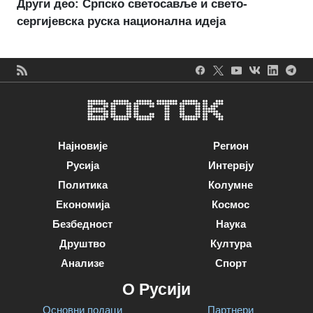
Други део: Српско светосавље и свето-
сергијевска руска национална идеја
Најновије
Регион
Русија
Интервју
Политика
Колумне
Економија
Космос
Безбедност
Наука
Друштво
Култура
Анализе
Спорт
О Русији
Основни подаци
Партнери