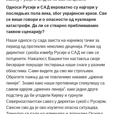
Односи Русије и САД вероватно су најгори у
последњих пола века, због украјинске кризе. Све
се више говори и о опасности од нуклеарне
катастрофе. Да ли се стварно приближавамо
таквом сценарију?
Наши односи су сада заиста на најнижој тачки за
период од протеклих неколико деценија. Ризик од
директног сукоба између Русије и САД не сме се
потценити. Нажалост, Вашингтон наставља своје
бескрајне покушаје тестирања наше снаге у разним
областима. Сами видите да смо ми стрпљиви.
Обратите пажњу да не повлачимо никакве „црвене
линије”. Знамо како наши противници спекулишу са
самом идејом „црвених линија”, како једни друге
подстичу да би угодили Кијеву и гурнули
Северноатлантски савез у директан сукоб с Русијом.
Свесни смо да је ово изузетно опасна ситуација.
Тренутно се ради на изменама и допунама Основа