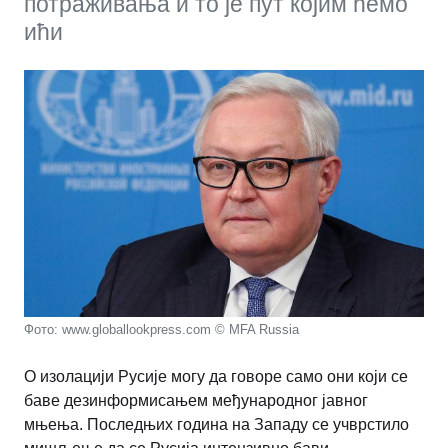
потраживања и то је пут којим ћемо
ићи
Фото: www.globallookpress.com © MFA Russia
О изолацији Русије могу да говоре само они који се
баве дезинформисањем међународног јавног
мњења. Последњих година на Западу се учврстило