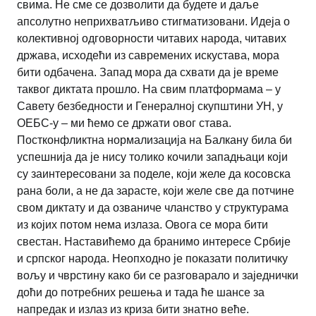
свима. Не сме се дозволити да будете и даље
апсолутно неприхватљиво стигматизовани. Идеја о
колективној одговорности читавих народа, читавих
држава, исходећи из савремених искустава, мора
бити одбачена. Запад мора да схвати да је време
таквог диктата прошло. На свим платформама – у
Савету безбедности и Генералној скупштини УН, у
ОЕБС-у – ми ћемо се држати овог става.
Постконфликтна нормализација на Балкану била би
успешнија да је нису толико кочили западњаци који
су заинтересовани за поделе, који желе да косовска
рана боли, а не да зарасте, који желе све да потчине
свом диктату и да озваниче чланство у структурама
из којих потом нема излаза. Овога се мора бити
свестан. Наставићемо да бранимо интересе Србије
и српског народа. Неопходно је показати политичку
вољу и чврстину како би се разговарало и заједнички
доћи до потребних решења и тада ће шансе за
напредак и излаз из криза бити знатно веће.