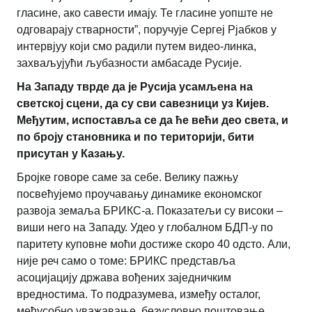
гласине, ако савести имају. Те гласине уопште не
одговарају стварности”, поручује Сергеј Рјабков у
интервјуу који смо радили путем видео-линка,
захваљујући љубазности амбасаде Русије.
На Западу тврде да је Русија усамљена на
светској сцени, да су сви савезници уз Кијев.
Међутим, испоставља се да ће већи део света, и
по броју становника и по територији, бити
присутан у Казању.
Бројке говоре саме за себе. Велику пажњу
посвећујемо проучавању динамике економског
развоја земаља БРИКС-а. Показатељи су високи –
виши него на Западу. Удео у глобалном БДП-у по
паритету куповне моћи достиже скоро 40 одсто. Али,
није реч само о томе: БРИКС представља
асоцијацију држава вођених заједничким
вредностима. То подразумева, између осталог,
међусобно уважавање, безусловно поштовање