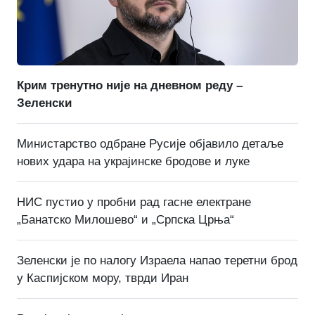
Крим тренутно није на дневном реду –
Зеленски
Министарство одбране Русије објавило детаље
нових удара на украјинске бродове и луке
НИС пустио у пробни рад гасне електране
„Банатско Милошево“ и „Српска Црња“
Зеленски је по налогу Израела напао теретни брод
у Каспијском мору, тврди Иран