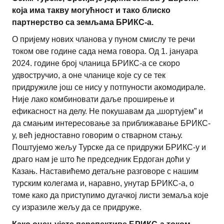
која има такву могућност и тако блиско
партнерство са земљама БРИКС-а.
О пријему нових чланова у пуном смислу те речи
током ове године сада нема говора. Од 1. јануара
2024. године број чланица БРИКС-а се скоро
удвостручио, а оне чланице које су се тек
придружиле још се нису у потпуности акомодирале.
Није лако комбиновати даље проширење и
ефикасност на делу. Не покушавам да „шортујем” и
да смањим интересовање за приближавање БРИКС-
у, већ једноставно гов
орим о стварном стању.
Поштујемо жељу Турске да се придружи БРИКС-у и
драго нам је што ће председник Ердоган доћи у
Казањ. Наставићемо детаљне разговоре с нашим
турским колегама и, наравно, унутар БРИКС-а, о
томе како да приступимо дугачкој листи земаља које
су изразиле жељу да се придруже.