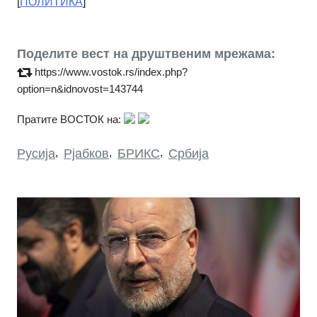
[
ПОЛИТИКА
]
Поделите вест на друштвеним мрежама:
https://www.vostok.rs/index.php?
option=n&idnovost=143744
Пратите ВОСТОК на:
Русија
,
Рјабков
,
БРИКС
,
Србија