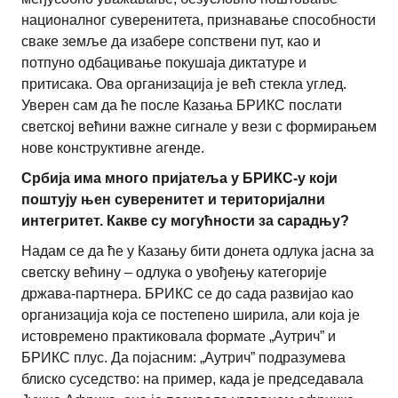
националног суверенитета, признавање способности
сваке земље да изабере сопствени пут, као и
потпуно одбацивање покушаја диктатуре и
притисака. Ова организација је већ стекла углед.
Уверен сам да ће после Казања БРИКС послати
светској већини важне сигнале у вези с формирањем
нове конструктивне агенде.
Србија има много пријатеља у БРИКС-у који
поштују њен суверенитет и територијални
интегритет. Какве су могућности за сарадњу?
Надам се да ће у Казању бити донета одлука јасна за
светску већину – одлука о увођењу категорије
држава-партнера. БРИКС се до сада развијао као
организација која се постепено ширила, али која је
истовремено практиковала формате „Аутрич” и
БРИКС плус. Да појасним: „Аутрич” подразумева
блиско суседство: на пример, када је председавала