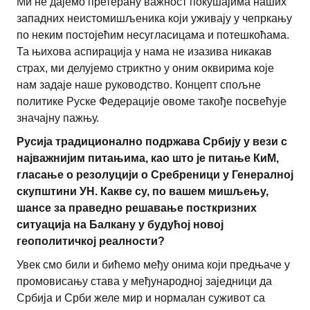
Ми не дајемо претерану важност покушајима наших
западних неистомишљеника који уживају у чепркању
по неким постојећим несугласицама и потешкоћама.
Та њихова аспирација у нама не изазива никакав
страх, ми делујемо стриктно у оним оквирима које
нам задаје наше руководство. Концепт спољне
политике Руске Федерације овоме такође посвећује
значајну пажњу.
Русија традиционално подржава Србију у вези с
најважнијим питањима, као што је питање КиМ,
гласање о резолуцији о Сребреници у Генералној
скупштини УН. Какве су, по вашем мишљењу,
шансе за праведно решавање посткризних
ситуација на Балкану у будућој новој
геополитичкој реалности?
Увек смо били и бићемо међу онима који предњаче у
промовисању става у међународној заједници да
Србија и Срби желе мир и нормалан суживот са