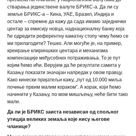
стварања јединствене валуте БРИКС-а. Да ли су
земље БРИКС-а – Кина, УАЕ, Бразил, Индија и
остале – спремне да кажу да сада имамо заједнички
центар за емисију новца, наднационалну банку која
ће одредити референтну каматну стопу чему ћемо се
ми прилагодити? Тешко. Али могуће је, на пример,
креирање клириншких центара и механизма
компензације међусобних потраживања. То је пут
којим ћемо ићи. Верујем да ће резултати самита у
Казању показати значајан напредак у овом правцу.
Како кинески пријатељи кажу, „пут од 10.000 миља
почиње првим малим кораком”. А корак, који ћемо
начинити у Казању, по мом мишљењу, неће бити тако
мали.
Да ли је БРИКС заиста независан од спољног
утицаја великих земаља које нису његове
чланице?