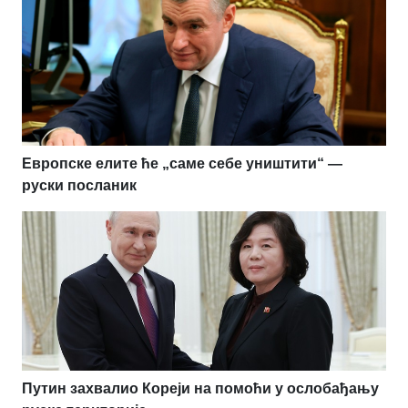
Европске елите ће „саме себе уништити“ —
руски посланик
Путин захвалио Кореји на помоћи у ослобађању