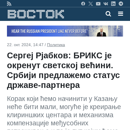
22. окт. 2024, 14:47 /
Политика
Сергеј Рјабков: БРИКС је
окренут светској већини.
Србији предлажемо статус
државе-партнера
Корак који ћемо начинити у Казању
неће бити мали, могуће је креирање
клириншких центара и механизма
компензације међусобних