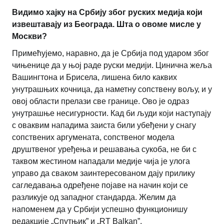
Видимо хајку на Србију због руских медија који
извештавају из Београда. Шта о овоме мисле у
Москви?
Примећујемо, наравно, да је Србија под ударом због
чињенице да у њој раде руски медији. Цинична жеља
Вашингтона и Брисела, лишена било каквих
унутрашњих кочница, да наметну сопствену вољу, и у
овој области прелази све границе. Ово је одраз
унутрашње несигурности. Кад би људи који наступају
с оваквим нападима заиста били убеђени у снагу
сопствених аргумената, сопственог модела
друштвеног уређења и решавања сукоба, не би с
таквом жестином нападали медије чија је улога
управо да сваком заинтересованом дају прилику
сагледавања одређене појаве на начин који се
разликује од западног стандарда. Желим да
напоменем да у Србији успешно функционишу
редакције „Спутњик” и „RT Balkan”.