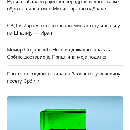
Русија гађала украјински аеродром и логистичке
објекте, саопштило Министарство одбране
САД и Израел организовали мигрантску инвазију
на Шпанију — Иран
Момир Стојановић: Неко из државног апарата
Србије доставио је Приштини моје податке
Протест поводом позивања Зеленског у званичну
посету Србији