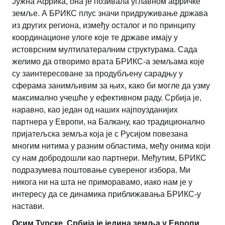
Јужна Африка, она је позивала углавном афричке
земље. А БРИКС плус значи придруживање држава
из других региона, између осталог и по принципу
координационе улоге које те државе имају у
истоврсним мултилатералним структурама. Сада
желимо да отворимо врата БРИКС-а земљама које
су заинтересоване за продубљену сарадњу у
сферама занимљивим за њих, како би могле да узму
максимално учешће у ефективном раду. Србија је,
наравно, као један од наших најпоузданијих
партнера у Европи, на Балкану, као традиционално
пријатељска земља која је с Русијом повезана
многим нитима у разним областима, међу онима који
су нам добродошли као партнери. Међутим, БРИКС
подразумева поштовање сувереног избора. Ми
никога ни на шта не приморавамо, иако нам је у
интересу да се динамика приближавања БРИКС-у
настави.
Осим Турске, Србија је једина земља у Европи