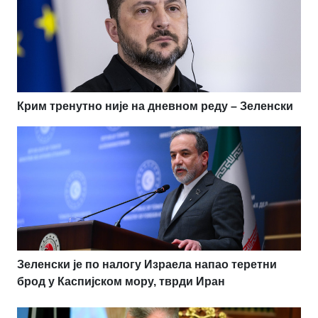
Крим тренутно није на дневном реду – Зеленски
Зеленски је по налогу Израела напао теретни
брод у Каспијском мору, тврди Иран