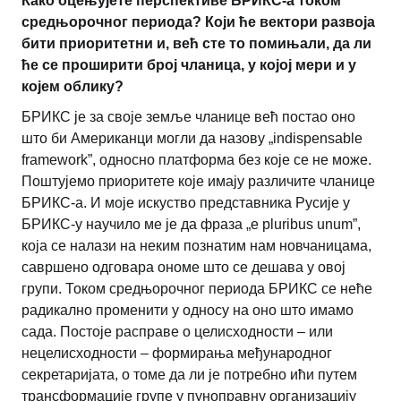
Како оцењујете перспективе БРИКС-а током
средњорочног периода? Који ће вектори развоја
бити приоритетни и, већ сте то помињали, да ли
ће се проширити број чланица, у којој мери и у
којем облику?
БРИКС је за своје земље чланице већ постао оно
што би Американци могли да назову „indispensable
framework”, односно платформа без које се не може.
Поштујемо приоритете које имају различите чланице
БРИКС-а. И моје искуство представника Русије у
БРИКС-у научило ме је да фраза „e pluribus unum”,
која се налази на неким познатим нам новчаницама,
савршено одговара ономе што се дешава у овој
групи. Током средњорочног периода БРИКС се неће
радикално променити у односу на оно што имамо
сада. Постоје расправе о целисходности – или
нецелисходности – формирања међународног
секретаријата, о томе да ли је потребно ићи путем
трансформације групе у пуноправну организацију