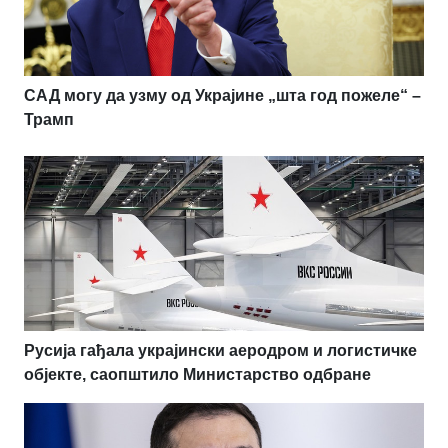
САД могу да узму од Украјине „шта год пожеле“ –
Трамп
Русија гађала украјински аеродром и логистичке
објекте, саопштило Министарство одбране