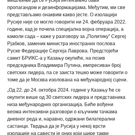
мишљење да се Русија интензивно бави
пропагандом и дезинформацијама. Међутим, ми све
представљамо онаквим какво јесте. О изолацији
Русије није се могло говорити ни 24. фебруара 2022.
године, кад је почела специјална војна операција, а
камоли сада – каже у разговору за „Политику” Сергеј
Рјабков, заменик министра иностраних послова
Руске Федерације Сергеја Лаврова. Предстојећи
самит БРИКС-а у Казању окупиће, на позив
председника Владимира Путина, импресиван број
светских лидера, па се заиста тешко може говорити о
томе да је Москва изолована на међународној сцени.
„Од 22. до 24. октобра 2024. године у Казању ће се
окупити више од 30 светских лидера и представника
низа међународних организација. Биће вођени
веома интензивни разговори о кључним тачкама
дневног реда и, наравно, одржани билатерални
састанци. Тврдња да је Русија у некој врсти
изолације на савести је оних који шире такве