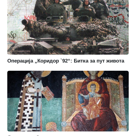
Операција „Коридор `92“: Битка за пут живота