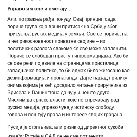
Управо им оне и сметају…
Али, потражња рађа понуду. Овај принцип сада
пориче група која врши притисак на Србију због
присуства руских медија у земљи. Све се пориче, па
и неприкосновеност приватне својине – из
политичких разлога свакоме се све може запленити.
Пориче се слободан приступ информацијама. Ако би
се ове речи појавиле на страницама присталица
западњачке политике, то би одмах било жигосано као
дезинформација и пропаганда. Дајте најзад прилику
онима којима је већ досадило читање приручника из
Брисела и Вашингтона да чују и нешто друго.
Мислим да српске власти, које не спречавају рад
руских медија, управо чувају истинску слободу
говора и поштују права и интересе својих грађана.
Русија је стрпљива, али ризик од директног сукоба
између Русије и САД се не сме потценити