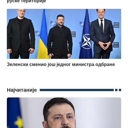
руске територије
Зеленски сменио још једног министра одбране
Најчитаније