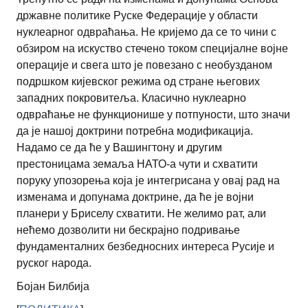
државне политике Руске Федерације у области
нуклеарног одвраћања. Не кријемо да се то чини с
обзиром на искуство стечено током специјалне војне
операције и свега што је повезано с необузданом
подршком кијевског режима од стране његових
западних покровитеља. Класично нуклеарно
одвраћање не функционише у потпуности, што значи
да је нашој доктрини потребна модификација.
Надамо се да ће у Вашингтону и другим
престоницама земаља НАТО-а чути и схватити
поруку упозорења која је интегрисана у овај рад на
изменама и допунама доктрине, да ће је војни
планери у Бриселу схватити. Не желимо рат, али
нећемо дозволити ни бескрајно подривање
фундаменталних безбедносних интереса Русије и
руског народа.
Бојан Билбија