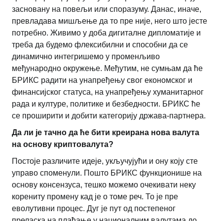
засновану на повељи или споразуму. Данас, иначе,
превладава мишљење да то пре није, него што јесте
потребно. Живимо у доба дигиталне дипломатије и
треба да будемо флексибилни и способни да се
динамично интегришемо у променљиво
међународно окружење. Међутим, не сумњам да ће
БРИКС радити на унапређењу свог економског и
финансијског статуса, на унапређењу хуманитарног
рада и културе, политике и безбедности. БРИКС ће
се проширити и добити категорију држава-партнера.
Да ли је тачно да ће бити креирана нова валута
на основу криптовалута?
Постоје различите идеје, укључујући и ону коју сте
управо споменули. Пошто БРИКС функционише на
основу консензуса, тешко можемо очекивати неку
корениту промену кад је о томе реч. То је пре
еволутивни процес. Дуг је пут од постепеног
преласка на плаћање у националним валутама до