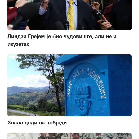
Линдзи Грејем је био чудовиште, али не и
изузетак
Хвала деди на побједи