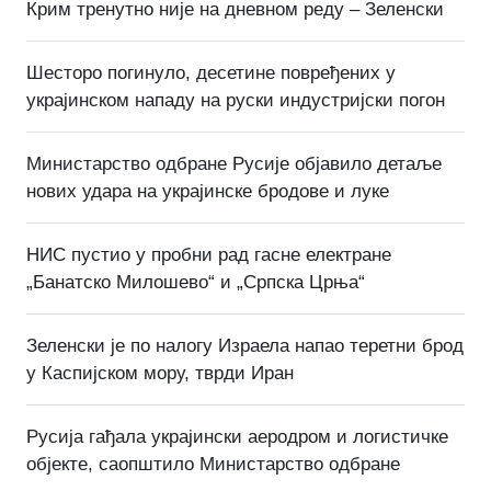
Крим тренутно није на дневном реду – Зеленски
Шесторо погинуло, десетине повређених у
украјинском нападу на руски индустријски погон
Министарство одбране Русије објавило детаље
нових удара на украјинске бродове и луке
НИС пустио у пробни рад гасне електране
„Банатско Милошево“ и „Српска Црња“
Зеленски је по налогу Израела напао теретни брод
у Каспијском мору, тврди Иран
Русија гађала украјински аеродром и логистичке
објекте, саопштило Министарство одбране