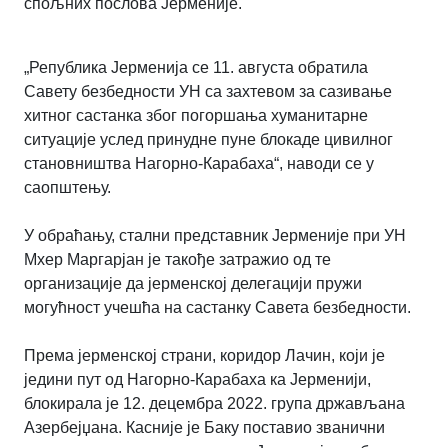
спољних послова Јерменије.
„Република Јерменија се 11. августа обратила
Савету безбедности УН са захтевом за сазивање
хитног састанка због погоршања хуманитарне
ситуације услед принудне пуне блокаде цивилног
становништва Нагорно-Карабаха“, наводи се у
саопштењу.
У обраћању, стални представник Јерменије при УН
Мхер Маргарјан је такође затражио од те
организације да јерменској делегацији пружи
могућност учешћа на састанку Савета безбедности.
Према јерменској страни, коридор Лачин, који је
једини пут од Нагорно-Карабаха ка Јерменији,
блокирала је 12. децембра 2022. група држављана
Азербејџана. Касније је Баку поставио званични