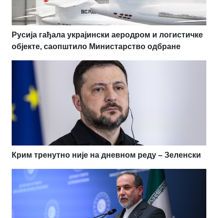
Русија гађала украјински аеродром и логистичке
објекте, саопштило Министарство одбране
Крим тренутно није на дневном реду – Зеленски