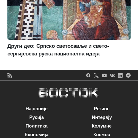
Други део: Српско светосавље и свето-
сергијевска руска национална идеја
Најновије
Регион
Русија
Интервју
Политика
Колумне
Економија
Космос