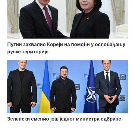
Путин захвалио Кореји на помоћи у ослобађању
руске територије
Зеленски сменио још једног министра одбране