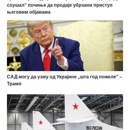
соушал“ почиње да продаје убрзани приступ
његовим објавама
САД могу да узму од Украјине „шта год пожеле“ –
Трамп