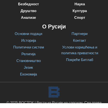
Безбедност
Наука
Друштво
Култура
Анализе
Спорт
О Русији
Основни подаци
Партнери
Историја
Контакт
Политички систем
Услови коришћења и
политика приватности
Религија
Покреће Битлаб
Становништво
Језик
Економија
© 2025 ВОСТОК | Вести из Русије на српском. Сва права
задржана.
Покреће Битлаб
.