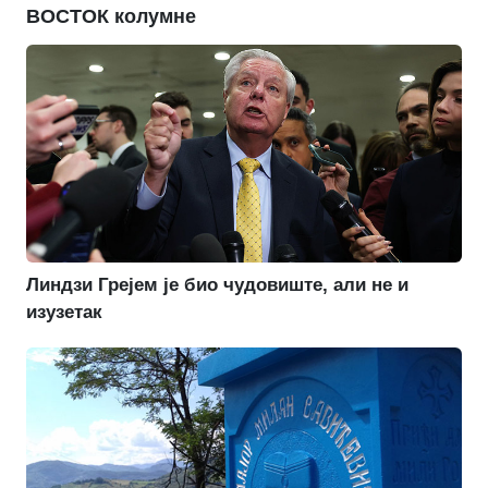
ВОСТОК колумне
Линдзи Грејем је био чудовиште, али не и
изузетак