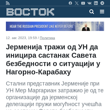
12. авг. 2023, 19:59 /
Политика
Јерменија тражи од УН да
иницира састанак Савета
безбедности о ситуацији у
Нагорно-Карабаху
Стални представник Јерменије при
УН Мер Маргариан затражио је од те
организације да јерменској
делегацији пружи могућност учешћа