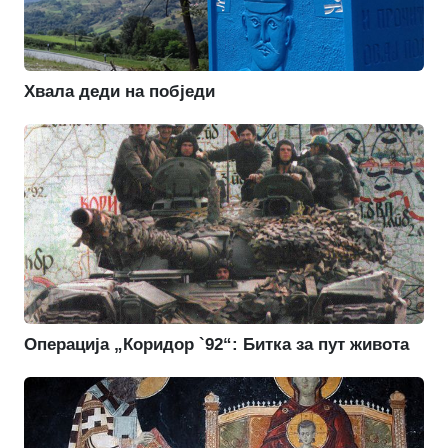
Хвала деди на побједи
Операција „Коридор `92“: Битка за пут живота