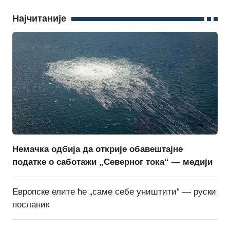
Најчитаније
Немачка одбија да открије обавештајне
податке о саботажи „Северног тока“ — медији
Европске елите ће „саме себе уништити“ — руски
посланик