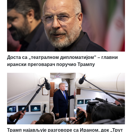
Доста са „театралном дипломатијом“ – главни
ирански преговарач поручио Трампу
Трамп најављује разговоре са Ираном, док „Трут