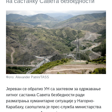
на састанку Савета безбедности
Фото: Alexander Patrin/TASS
Јереван се обратио УН са захтевом за одржавање
хитног састанка Савета безбедности ради
разматрања хуманитарне ситуације у Нагорно-
Карабаху, саопштила је прес-служба министарства