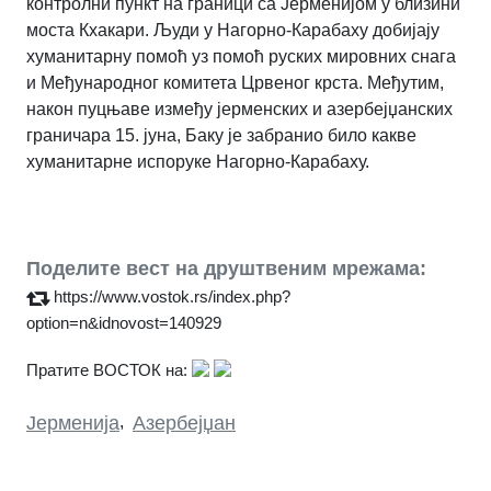
контролни пункт на граници са Јерменијом у близини
моста Кхакари. Људи у Нагорно-Карабаху добијају
хуманитарну помоћ уз помоћ руских мировних снага
и Међународног комитета Црвеног крста. Међутим,
након пуцњаве између јерменских и азербејџанских
граничара 15. јуна, Баку је забранио било какве
хуманитарне испоруке Нагорно-Карабаху.
Поделите вест на друштвеним мрежама:
https://www.vostok.rs/index.php?
option=n&idnovost=140929
Пратите ВОСТОК на:
Јерменија
,
Азербејџан