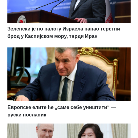
Зеленски је по налогу Израела напао теретни
брод у Каспијском мору, тврди Иран
Европске елите ће „саме себе уништити“ —
руски посланик