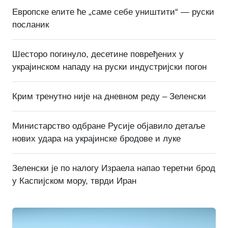
Европске елите ће „саме себе уништити“ — руски
посланик
Шесторо погинуло, десетине повређених у
украјинском нападу на руски индустријски погон
Крим тренутно није на дневном реду – Зеленски
Министарство одбране Русије објавило детаље
нових удара на украјинске бродове и луке
Зеленски је по налогу Израела напао теретни брод
у Каспијском мору, тврди Иран