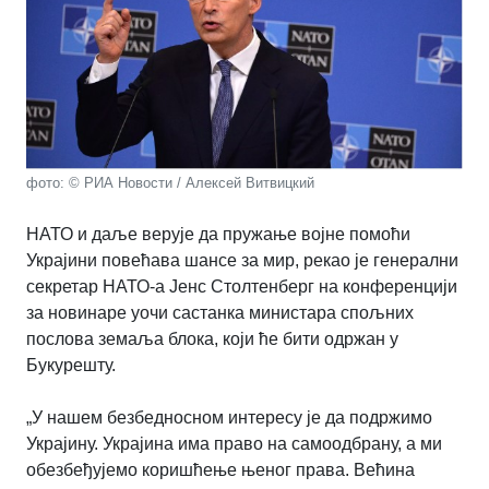
фото: © РИА Новости / Алексей Витвицкий
НАТО и даље верује да пружање војне помоћи
Украјини повећава шансе за мир, рекао је генерални
секретар НАТО-а Јенс Столтенберг на конференцији
за новинаре уочи састанка министара спољних
послова земаља блока, који ће бити одржан у
Букурешту.
„У нашем безбедносном интересу је да подржимо
Украјину. Украјина има право на самоодбрану, а ми
обезбеђујемо коришћење њеног права. Већина