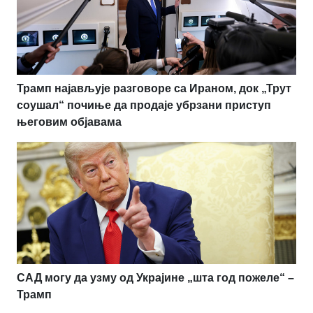
Трамп најављује разговоре са Ираном, док „Трут
соушал“ почиње да продаје убрзани приступ
његовим објавама
САД могу да узму од Украјине „шта год пожеле“ –
Трамп