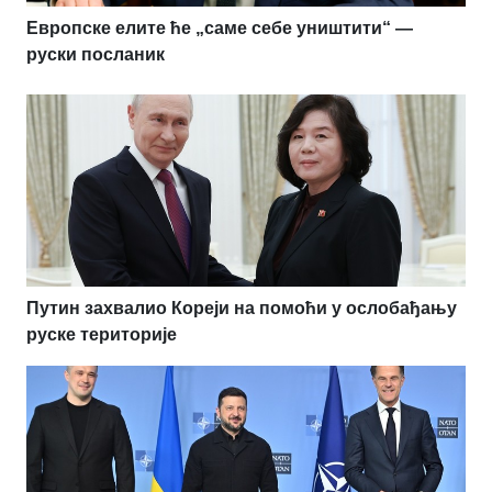
Европске елите ће „саме себе уништити“ —
руски посланик
Путин захвалио Кореји на помоћи у ослобађању
руске територије