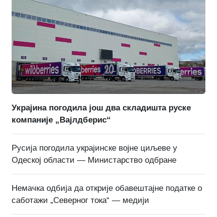
Украјина погодила још два складишта руске
компаније „Вајлдберис“
Русија погодила украјинске војне циљеве у
Одеској области — Министарство одбране
Немачка одбија да открије обавештајне податке о
саботажи „Северног тока“ — медији