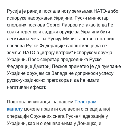
Русија је раније послала ноту земљама НАТО-а због
испоруке наоружања Украјини. Руски министар
спољних послова Сергеј Лавров истакао је да ће
сваки терет који садржи оружје за Украјину бити
легитимна мета за Русију. Министарство спољних
послова Руске Федерације саопштило је да се
земље НАТО-а „играју ватром“ испоруком оружја
Украјини. Прес-секретар председника Руске
Федерације Дмитриј Песков приметио је да пумпање
Украјине оружјем са Запада не доприноси успеху
руско-украјинских преговора и да ће имати
негативан ефекат.
Поштовани читаоци, на нашем
Tелеграм
каналу
можете пратити све вести о специјалној
операцији Оружаних снага Руске Федерације у
Украјини, као и о дешавањима у Доњецкој и