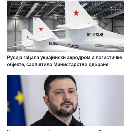
Русија гађала украјински аеродром и логистичке
објекте, саопштило Министарство одбране