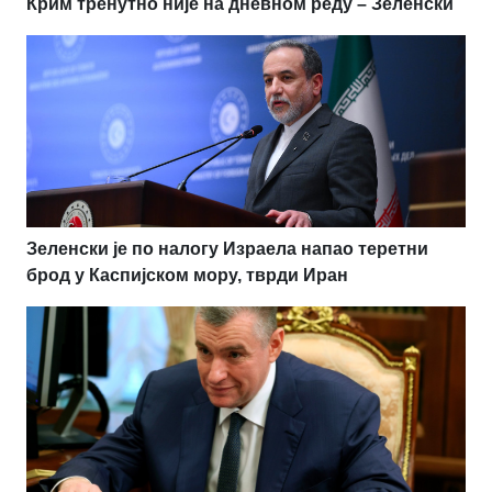
Крим тренутно није на дневном реду – Зеленски
Зеленски је по налогу Израела напао теретни
брод у Каспијском мору, тврди Иран