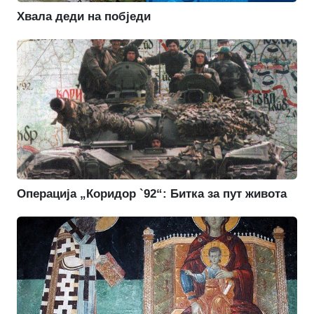
Хвала деди на побједи
Операција „Коридор `92“: Битка за пут живота