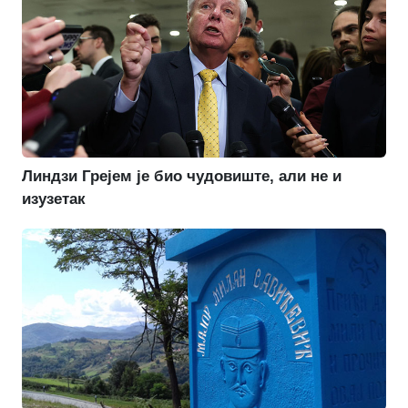
Линдзи Грејем је био чудовиште, али не и
изузетак