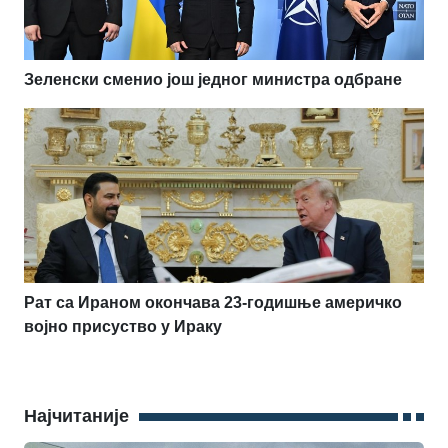
Зеленски сменио још једног министра одбране
Рат са Ираном окончава 23-годишње америчко
војно присуство у Ираку
Најчитаније