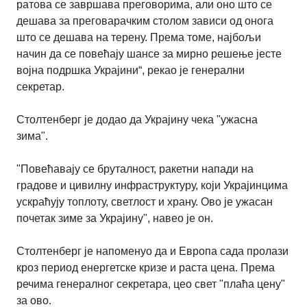
ратова се завршава преговорима, али оно што се
дешава за преговарачким столом зависи од онога
што се дешава на терену. Према томе, најбољи
начин да се повећају шансе за мирно решење јесте
војна подршка Украјини“, рекао је генерални
секретар.
Столтенберг je додао да Украјину чека "ужасна
зима".
"Повећавају се бруталност, ракетни напади на
градове и цивилну инфраструктуру, који Украјинцима
ускраћују топлоту, светлост и храну. Ово је ужасан
почетак зиме за Украјину", навео је он.
Столтенберг је напоменуо да и Европа сада пролази
кроз период енергетске кризе и раста цена. Према
речима генералног секретара, цео свет "плаћа цену"
за ово.