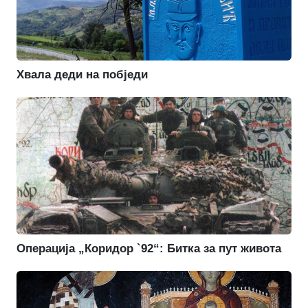
Хвала деди на побједи
Операција „Коридор `92“: Битка за пут живота