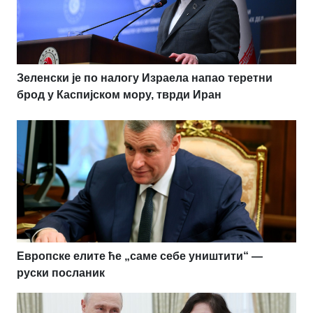
Зеленски је по налогу Израела напао теретни
брод у Каспијском мору, тврди Иран
Европске елите ће „саме себе уништити“ —
руски посланик