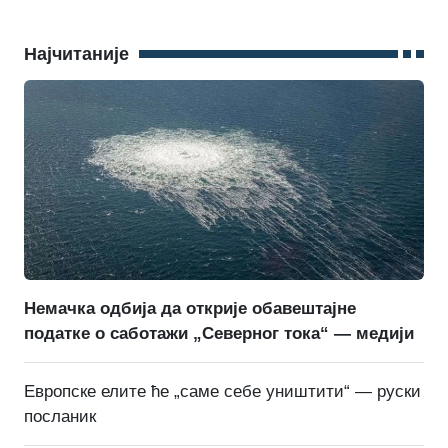
Најчитаније
Немачка одбија да открије обавештајне
податке о саботажи „Северног тока“ — медији
Европске елите ће „саме себе уништити“ — руски
посланик