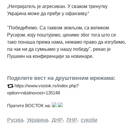
„Непријатељ је агресиван. У сваком тренутку
Украјина може да пређе у офанзиву.“
"Победићемо. Са таквом земљом, са великом
Русијом, коју поштујемо, ценимо због тога што се
тако понаша према нама, немамо право да изгубимо,
па чак ни да сумњамо у нашу победу", рекао је
Пушиин на конференцији за новинаре.
Поделите вест на друштвеним мрежама:
https://www.vostok.rs/index.php?
option=n&idnovost=135148
Пратите ВОСТОК на:
Русија
,
Украјина
,
ДНР
,
ЛНР
,
сукоби