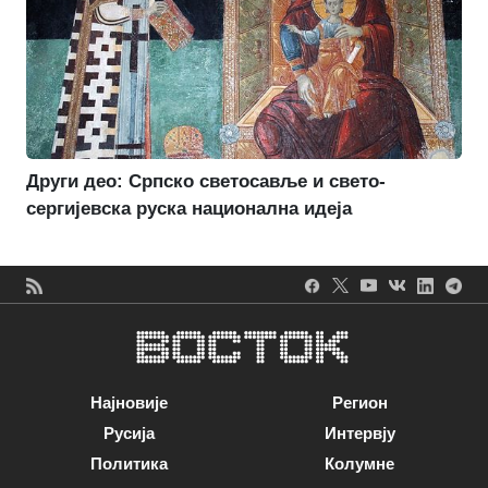
Други део: Српско светосавље и свето-
сергијевска руска национална идеја
Најновије
Регион
Русија
Интервју
Политика
Колумне