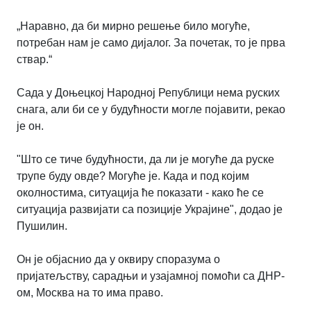
„Наравно, да би мирно решење било могуће,
потребан нам је само дијалог. За почетак, то је прва
ствар.“
Сада у Доњецкој Народној Републици нема руских
снага, али би се у будућности могле појавити, рекао
је он.
"Што се тиче будућности, да ли је могуће да руске
трупе буду овде? Могуће је. Када и под којим
околностима, ситуација ће показати - како ће се
ситуација развијати са позиције Украјине", додао је
Пушилин.
Он је објаснио да у оквиру споразума о
пријатељству, сарадњи и узајамној помоћи са ДНР-
ом, Москва на то има право.