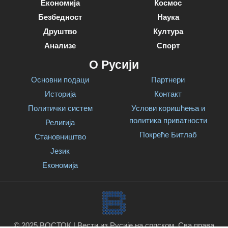
Економија
Космос
Безбедност
Наука
Друштво
Култура
Анализе
Спорт
О Русији
Основни подаци
Партнери
Историја
Контакт
Политички систем
Услови коришћења и
политика приватности
Религија
Покреће Битлаб
Становништво
Језик
Економија
© 2025 ВОСТОК | Вести из Русије на српском. Сва права