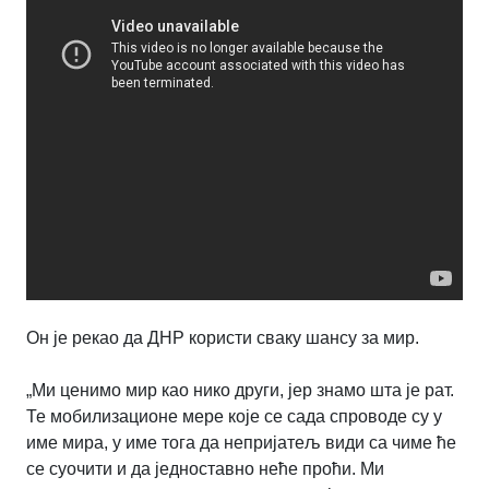
Он је рекао да ДНР користи сваку шансу за мир.
„Ми ценимо мир као нико други, јер знамо шта је рат.
Те мобилизационе мере које се сада спроводе су у
име мира, у име тога да непријатељ види са чиме ће
се суочити и да једноставно неће проћи. Ми