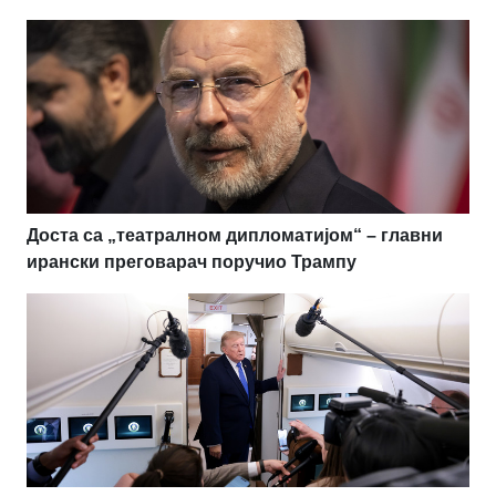
Доста са „театралном дипломатијом“ – главни
ирански преговарач поручио Трампу