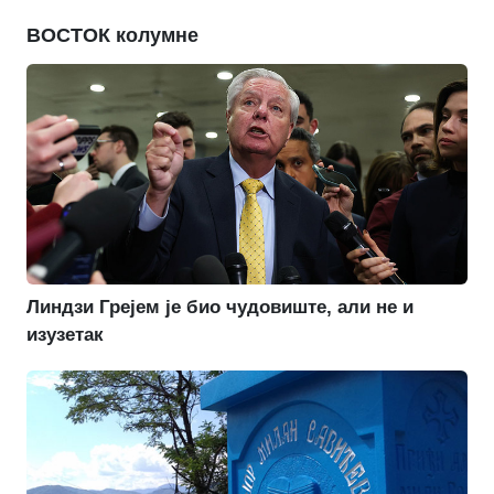
ВОСТОК колумне
Линдзи Грејем је био чудовиште, али не и
изузетак