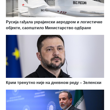
Русија гађала украјински аеродром и логистичке
објекте, саопштило Министарство одбране
Крим тренутно није на дневном реду – Зеленски