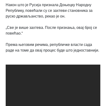
Након што је Русија признала Доњецку Народну
Републику, повећали су се захтеви становника за
руско држављанство, рекао је он.
„Све је више захтева. После признања, овај број се
повећао.“
Према његовим речима, републичке власти сада
раде на томе да овај процес буде што једноставнији.