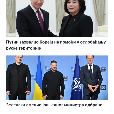
Путин захвалио Кореји на помоћи у ослобађању
руске територије
Зеленски сменио још једног министра одбране