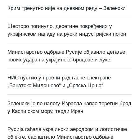
Крим тренутно није на дневном реду – Зеленски
Шесторо погинуло, десетине повређених у
украјинском нападу на руски индустријски погон
Министарство одбране Русије објавило детаље
нових удара на украјинске бродове и луке
НИС пустио у пробни рад гасне електране
„Банатско Милошево“ и „Српска Црња“
Зеленски је по налогу Израела напао теретни брод
у Каспијском мору, тврди Иран
Русија гађала украјински аеродром и логистичке
објекте, саопштило Министарство одбране