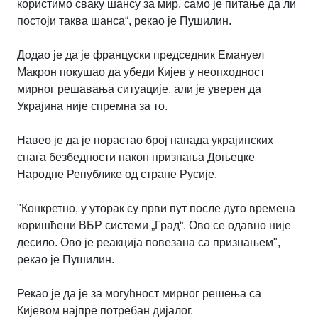
користимо сваку шансу за мир, само је питање да ли
постоји таква шанса“, рекао је Пушилин.
Додао је да је француски председник Емануел
Макрон покушао да убеди Кијев у неопходност
мирног решавања ситуације, али је уверен да
Украјина није спремна за то.
Навео је да је порастао број напада украјинских
снага безбедности након признања Доњецке
Народне Републике од стране Русије.
"Конкретно, у уторак су први пут после дуго времена
коришћени ВБР системи „Град“. Ово се одавно није
десило. Ово је реакција повезана са признањем",
рекао је Пушилин.
Рекао је да је за могућност мирног решења са
Кијевом најпре потребан дијалог.