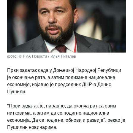
фото: © РИА Новости / Илья Питалев
Први задатак сада у Доњецкој Народној Републици
је окончање рата, а затим подизање националне
економије, изјавио је председник ДНР-а Денис
Пушили.
"Први задатак је, наравно, да оконча рат са овим
нитковима, а затим да се подигне национална
економија. Да се ​​подигне, обнови и развије", рекао је
Пушилин новинарима.