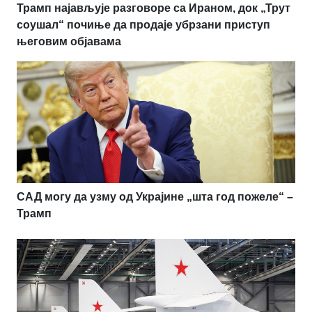
Трамп најављује разговоре са Ираном, док „Трут
соушал“ почиње да продаје убрзани приступ
његовим објавама
САД могу да узму од Украјине „шта год пожеле“ –
Трамп