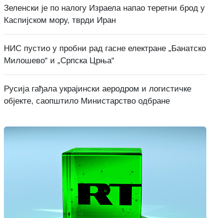
Зеленски је по налогу Израела напао теретни брод у
Каспијском мору, тврди Иран
НИС пустио у пробни рад гасне електране „Банатско
Милошево“ и „Српска Црња“
Русија гађала украјински аеродром и логистичке
објекте, саопштило Министарство одбране