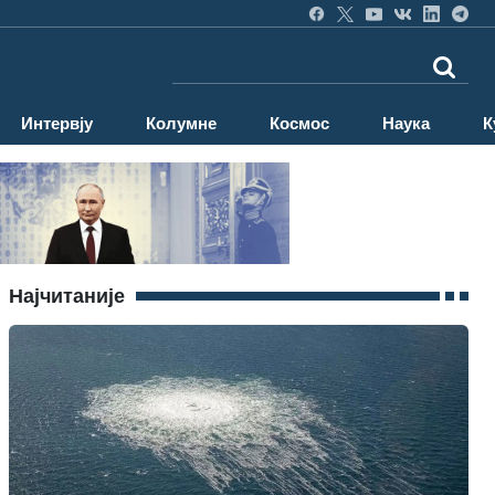
Интервју
Колумне
Космос
Наука
К
Најчитаније