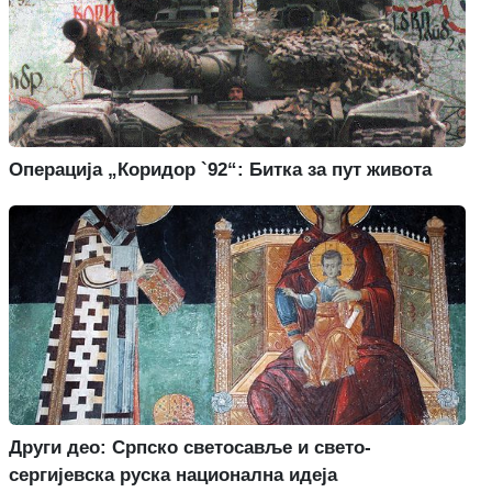
Операција „Коридор `92“: Битка за пут живота
Други део: Српско светосавље и свето-
сергијевска руска национална идеја