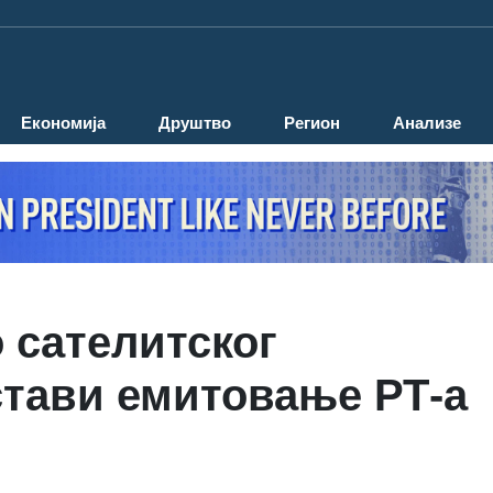
Економија
Друштво
Регион
Анализе
 сателитског
стави емитовање РТ-а