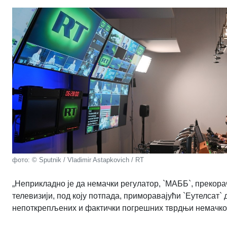
фото: © Sputnik / Vladimir Astapkovich / RT
„Неприкладно је да немачки регулатор, `МАББ`, прекора
телевизији, под коју потпада, приморавајући `Еутелсат
непоткрепљених и фактички погрешних тврдњи немачког 