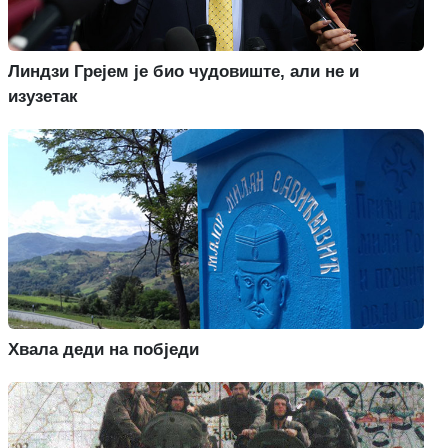
Линдзи Грејем је био чудовиште, али не и
изузетак
Хвала деди на побједи