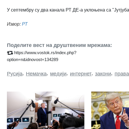
У септембру су два канала РТ ДЕ-а уклоњена са "Јутјуба
Извор:
РТ
Поделите вест на друштвеним мрежама:
https://www.vostok.rs/index.php?
option=n&idnovost=134289
Русија
,
Немачка
,
медији
,
интернет
,
закони
,
права