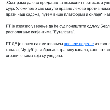
„Сматрамо да ово представља незаконит притисак и уве
суда. Уложићемо све могуће правне лекове против нема
прати наш садржај путем више платформи и онлајн“, на
РТ је изразио уверење да ће суд поништити одлуку Берл
располагање клијентима "Еутелсата".
РТ ДЕ је почео са емитовањем
прошле недеље
из свог 
канала, "Јутјуб" је избрисао страницу канала, саопштив
ограничењима која су уведена.