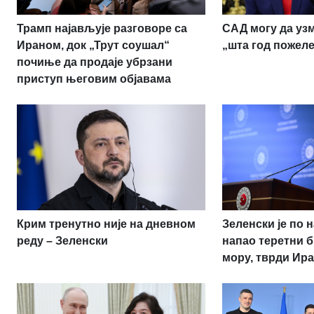
Трамп најављује разговоре са
САД могу да узм
Ираном, док „Трут соушал“
„шта год пожеле
почиње да продаје убрзани
приступ његовим објавама
Крим тренутно није на дневном
Зеленски је по 
реду – Зеленски
напао теретни б
мору, тврди Ир