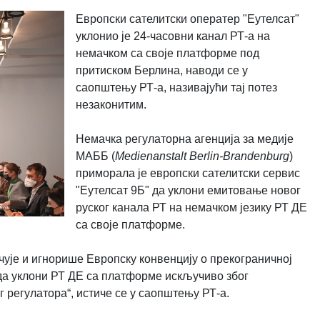
Европски сателитски оператер "Еутелсат"
уклонио је 24-часовни канал РТ-а на
немачком са своје платформе под
притиском Берлина, наводи се у
саопштењу РТ-а, називајући тај потез
незаконитим.
Немачка регулаторна агенција за медије
МАББ (
Medienanstalt Berlin-Brandenburg
)
приморала је европски сателитски сервис
"Еутелсат 9Б" да уклони емитовање новог
руског канала РТ на немачком језику РТ ДЕ
са своје платформе.
чује и игнорише Европску конвенцију о прекограничној
` да уклони РТ ДЕ са платформе искључиво због
регулатора“, истиче се у саопштењу РТ-а.