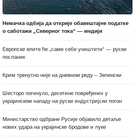
Немачка одбија да открије обавештајне податке
о саботажи „Северног тока“ — медији
Европске елите ће „саме себе уништити“ — руски
посланик
Крим тренутно није на дневном реду – Зеленски
Шесторо погинуло, десетине повређених у
украјинском нападу на руски индустријски погон
Министарство одбране Русије објавило детаље
нових удара на украјинске бродове и луке