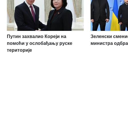
Путин захвалио Кореји на
Зеленски сменио
помоћи у ослобађању руске
министра одбр
територије