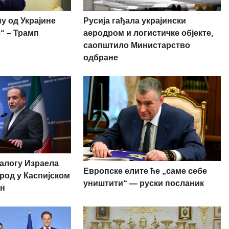
у од Украјине
Русија гађала украјински
“ – Трамп
аеродром и логистичке објекте,
саопштило Министарство
одбране
налогу Израела
Европске елите ће „саме себе
род у Каспијском
уништити“ — руски посланик
ан