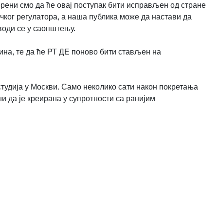
рени смо да ће овај поступак бити исправљен од стране
чког регулатора, а наша публика може да настави да
води се у саопштењу.
ина, те да ће РТ ДЕ поново бити стављен на
студија у Москви. Само неколико сати након покретања
ши да је креирана у супротности са ранијим