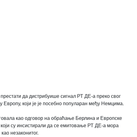
е престати да дистрибуише сигнал РТ ДЕ-а преко свог
ну Европу, који је је посебно популаран међу Немцима.
аговала као одговор на обраћање Берлина и Европске
, који су инсистирали да се емитовање РТ ДЕ-а мора
 као незаконитог.