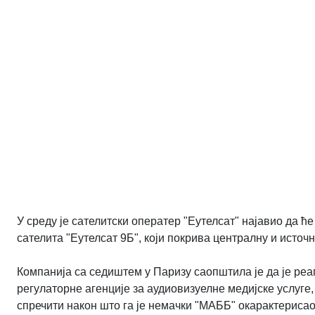
У среду је сателитски оператер "Еутелсат" најавио да ћ
сателита "Еутелсат 9Б", који покрива централну и источ
Компанија са седиштем у Паризу саопштила је да је ре
регулаторне агенције за аудиовизуелне медијске услуге
спречити након што га је немачки "МАББ" окарактерисао