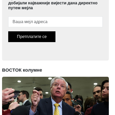
добијали најважније вијести дана директно
путем мејла
Претплатите се
ВОСТОК колумне