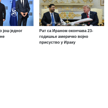
 још једног
Рат са Ираном окончава 23-
ане
годишње америчко војно
присуство у Ираку