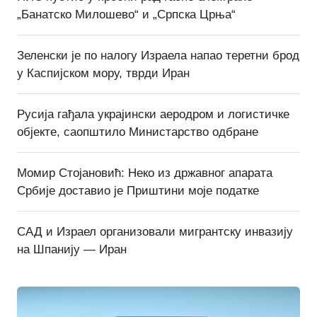
„Банатско Милошево“ и „Српска Црња“
Зеленски је по налогу Израела напао теретни брод
у Каспијском мору, тврди Иран
Русија гађала украјински аеродром и логистичке
објекте, саопштило Министарство одбране
Момир Стојановић: Неко из државног апарата
Србије доставио је Приштини моје податке
САД и Израел организовали мигрантску инвазију
на Шпанију — Иран