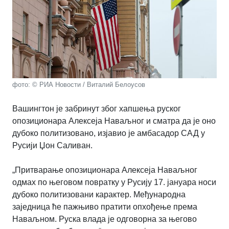
фото: © РИА Новости / Виталий Белоусов
Вашингтон је забринут због хапшења руског
опозиционара Алексеја Наваљног и сматра да је оно
дубоко политизовано, изјавио је амбасадор САД у
Русији Џон Саливан.
„Притварање опозиционара Алексеја Наваљног
одмах по његовом повратку у Русију 17. јануара носи
дубоко политизовани карактер. Међународна
заједница ће пажњиво пратити опхођење према
Наваљном. Руска влада је одговорна за његово