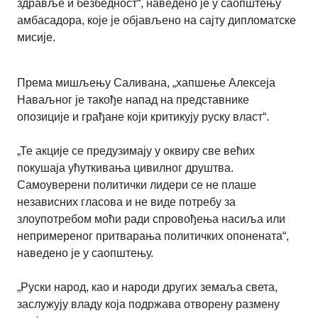
здравље и безбедност“, наведено је у саопштењу
амбасадора, које је објављено на сајту дипломатске
мисије.
Према мишљењу Саливана, „хапшење Алексеја
Наваљног је такође напад на представнике
опозиције и грађане који критикују руску власт“.
„Те акције се предузимају у оквиру све већих
покушаја ућуткивања цивилног друштва.
Самоуверени политички лидери се не плаше
независних гласова и не виде потребу за
злоупотребом моћи ради спровођења насиља или
непримереног притварања политичких опонената“,
наведено је у саопштењу.
„Руски народ, као и народи других земаља света,
заслужују владу која подржава отворену размену