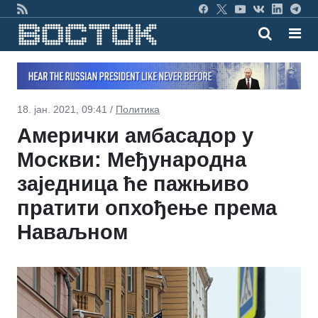
18. јан. 2021, 09:41 /
Политика
Амерички амбасадор у
Москви: Међународна
заједница ће пажњиво
пратити опхођење према
Наваљном