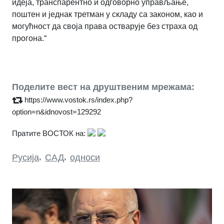
идеја, транспарентно и одговорно управљање,
поштен и једнак третман у складу са законом, као и
могућност да своја права остварује без страха од
прогона.
“
Поделите вест на друштвеним мрежама:
https://www.vostok.rs/index.php?
option=n&idnovost=129292
Пратите ВОСТОК на:
Русија
,
САД
,
односи