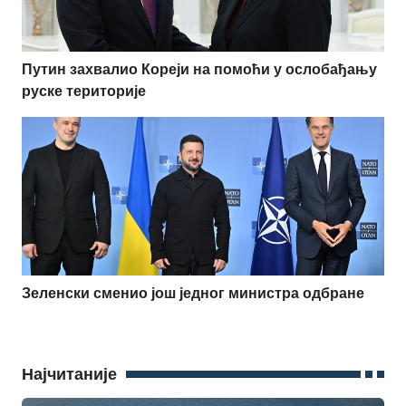
Путин захвалио Кореји на помоћи у ослобађању
руске територије
Зеленски сменио још једног министра одбране
Најчитаније