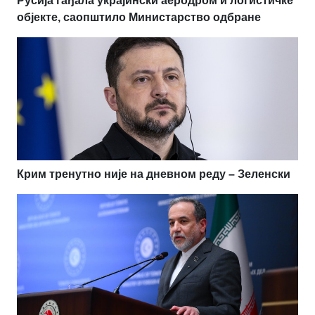
Русија гађала украјински аеродром и логистичке
објекте, саопштило Министарство одбране
Крим тренутно није на дневном реду – Зеленски