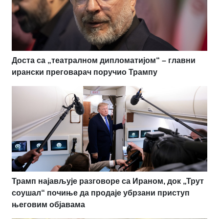
Доста са „театралном дипломатијом“ – главни
ирански преговарач поручио Трампу
Трамп најављује разговоре са Ираном, док „Трут
соушал“ почиње да продаје убрзани приступ
његовим објавама