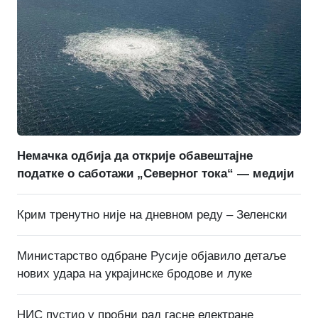
Немачка одбија да открије обавештајне
податке о саботажи „Северног тока“ — медији
Крим тренутно није на дневном реду – Зеленски
Министарство одбране Русије објавило детаље
нових удара на украјинске бродове и луке
НИС пустио у пробни рад гасне електране