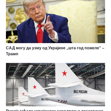
САД могу да узму од Украјине „шта год пожеле“ –
Трамп