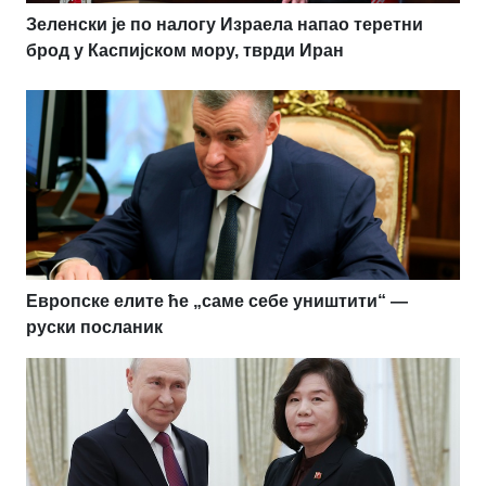
Зеленски је по налогу Израела напао теретни
брод у Каспијском мору, тврди Иран
Европске елите ће „саме себе уништити“ —
руски посланик