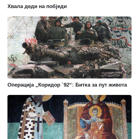
Хвала деди на побједи
Операција „Коридор `92“: Битка за пут живота