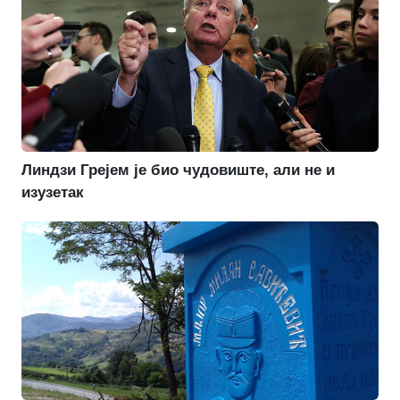
Линдзи Грејем је био чудовиште, али не и
изузетак