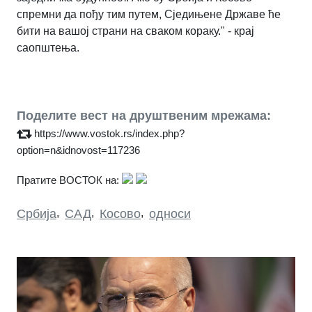
спремни да пођу тим путем, Сједињене Државе ће
бити на вашој страни на сваком кораку." - крај
саопштења.
Поделите вест на друштвеним мрежама:
https://www.vostok.rs/index.php?
option=n&idnovost=117236
Пратите ВОСТОК на:
Србија
,
САД
,
Косово
,
односи