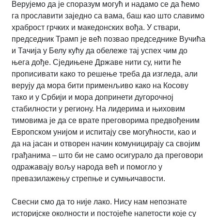
Верујемо да је споразум могућ и надамо се да ћемо
га прославити заједно са вама, баш као што славимо
храброст грчких и македонских вођа. У ствари,
председник Трамп је већ позвао председнике Вучића
и Тачија у Белу кућу да обележе тај успех чим до
њега дође. Сједињене Државе нити су, нити ће
прописивати како то решење треба да изгледа, али
верују да мора бити применљиво како на Косову
тако и у Србији и мора допринети дугорочној
стабилности у региону. На лидерима и њиховим
тимовима је да се врате преговорима предвођеним
Европском унијом и испитају све могућности, као и
да на јасан и отворен начин комуницирају са својим
грађанима – што би не само осигурало да преговори
одражавају вољу народа већ и помогло у
превазилажењу стрепње и сумњичавости.
Свесни смо да то није лако. Нису нам непознате
историјске околности и постојеће напетости које су