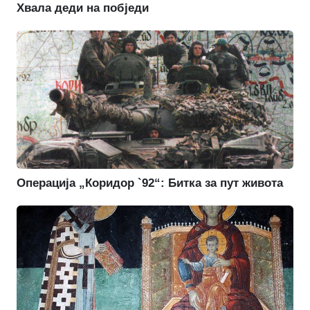
Хвала деди на побједи
Операција „Коридор `92“: Битка за пут живота