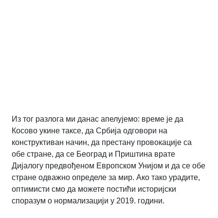
Из тог разлога ми данас апелујемо: време је да
Косово укине таксе, да Србија одговори на
конструктиван начин, да престану провокације са
обе стране, да се Београд и Приштина врате
Дијалогу предвођеном Европском Унијом и да се обе
стране одважно определе за мир. Ако тако урадите,
оптимисти смо да можете постићи историјски
споразум о нормализацији у 2019. години.