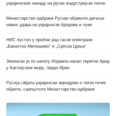
украјинском нападу на руски индустријски погон
Министарство одбране Русије објавило детаље
нових удара на украјинске бродове и луке
НИС пустио у пробни рад гасне електране
„Банатско Милошево“ и „Српска Црња“
Зеленски је по налогу Израела напао теретни брод
у Каспијском мору, тврди Иран
Русија гађала украјински аеродром и логистичке
објекте, саопштило Министарство одбране