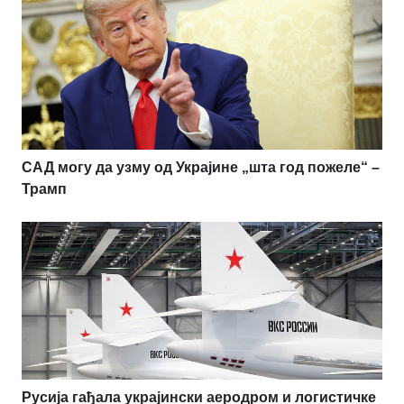
САД могу да узму од Украјине „шта год пожеле“ –
Трамп
Русија гађала украјински аеродром и логистичке