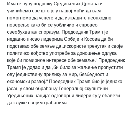
Имате пуну подршку Сједињених Држава и
учинићемо све што је у нашој моћи да вам
помогнемо да успете и да изградите неопходно
поверење како би се уобличио и спровео
свеобухватан споразум. Председник Трамп је
недавно писао лидерима Србије и Косова да би
подстакао обе земље да „искористе тренутак и своје
политичко вођство употребе за доношење одлука
које би помириле интересе обе земаље.“ Председник
Трамп је додао и да „би било за жаљење пропустити
ову јединствену прилику за мир, безбедност и
економски развој.“ Председник Трамп био је једнако
јасан у свом обраћању Генералној скупштини
Уједињених нација: одговорни лидери су у обавези
да служе својим грађанима.