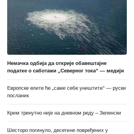
Немачка одбија да открије обавештајне
податке о саботажи „Северног тока“ — медији
Европске елите ће „саме себе уништити“ — руски
посланик
Крим тренутно није на дневном реду – Зеленски
Шесторо погинуло, десетине повређених у