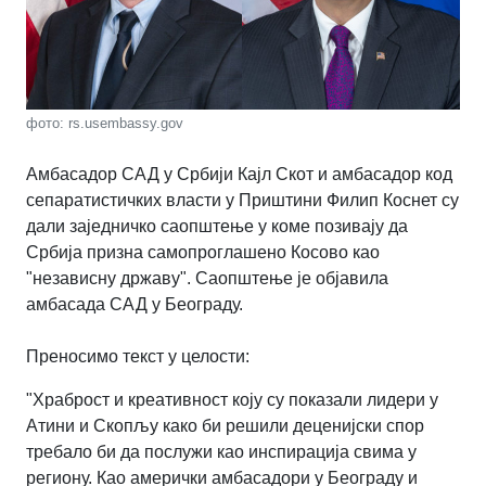
фото: rs.usembassy.gov
Амбасадор САД у Србији Кајл Скот и амбасадор код
сепаратистичких власти у Приштини Филип Коснет су
дали заједничко саопштење у коме позивају да
Србија призна самопроглашено Косово као
"независну државу". Саопштење је објавила
амбасада САД у Београду.
Преносимо текст у целости:
"Храброст и креативност коју су показали лидери у
Атини и Скопљу како би решили деценијски спор
требало би да послужи као инспирација свима у
региону. Као амерички амбасадори у Београду и