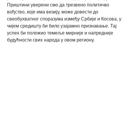
Приштини уверени смо да трезвено политичко
вођство, које има визију, може довести до
свеобухватног споразума између Србије и Косова, у
чијем средишту би било узајамно признавање. Тај
успех би положио темеље мирније и напредније
будућности свих народа у овом региону.