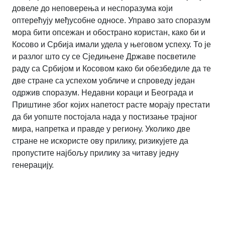
довеле до неповерења и неспоразума који
оптерећују међусобне односе. Управо зато споразум
мора бити опсежан и обострано користан, како би и
Косово и Србија имали удела у његовом успеху. То је
и разлог што су се Сједињене Државе посветиле
раду са Србијом и Косовом како би обезбедиле да те
две стране са успехом уобличе и спроведу један
одржив споразум. Недавни кораци и Београда и
Приштине због којих напетост расте морају престати
да би уопште постојала нада у постизање трајног
мира, напретка и правде у региону. Уколико две
стране не искористе ову прилику, ризикујете да
пропустите најбољу прилику за читаву једну
генерацију.