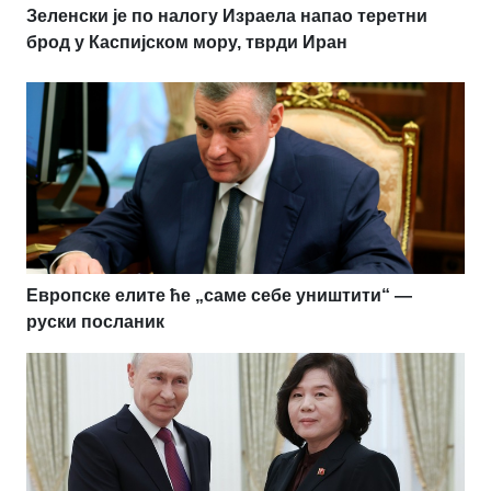
Зеленски је по налогу Израела напао теретни
брод у Каспијском мору, тврди Иран
Европске елите ће „саме себе уништити“ —
руски посланик