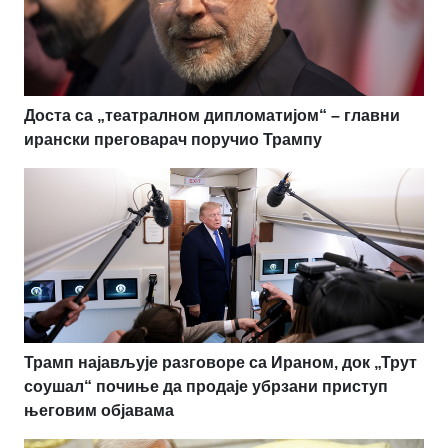
Доста са „театралном дипломатијом“ – главни
ирански преговарач поручио Трампу
Трамп најављује разговоре са Ираном, док „Трут
соушал“ почиње да продаје убрзани приступ
његовим објавама