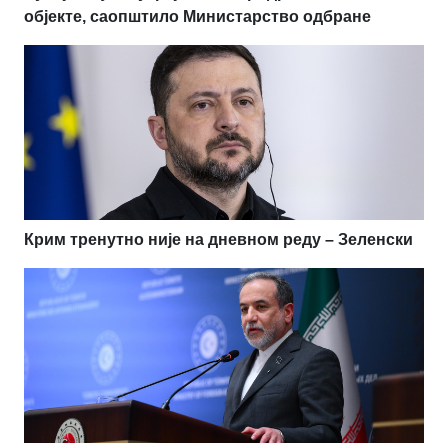
објекте, саопштило Министарство одбране
Крим тренутно није на дневном реду – Зеленски