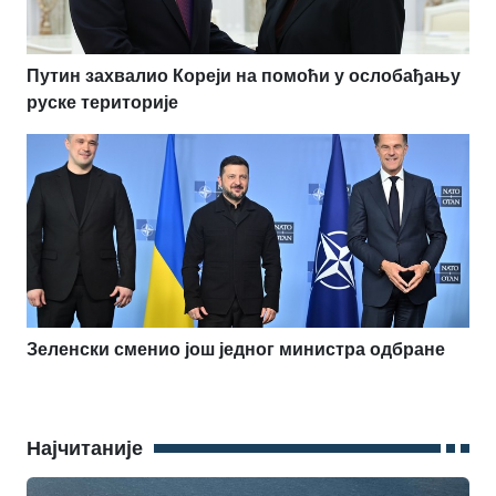
Путин захвалио Кореји на помоћи у ослобађању
руске територије
Зеленски сменио још једног министра одбране
Најчитаније