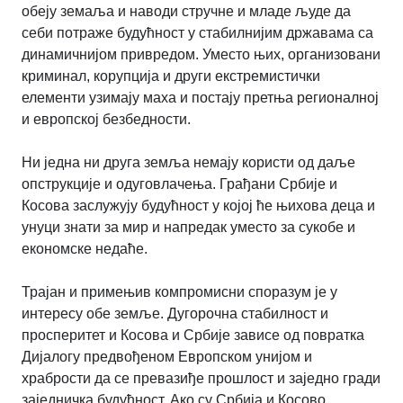
обеју земаља и наводи стручне и младе људе да
себи потраже будућност у стабилнијим државама са
динамичнијом привредом. Уместо њих, организовани
криминал, корупција и други екстремистички
елементи узимају маха и постају претња регионалној
и европској безбедности.
Ни једна ни друга земља немају користи од даље
опструкције и одуговлачења. Грађани Србије и
Косова заслужују будућност у којој ће њихова деца и
унуци знати за мир и напредак уместо за сукобе и
економске недаће.
Трајан и примењив компромисни споразум је у
интересу обе земље. Дугорочна стабилност и
просперитет и Косова и Србије зависе од повратка
Дијалогу предвођеном Европском унијом и
храбрости да се превазиђе прошлост и заједно гради
заједничка будућност. Ако су Србија и Косово