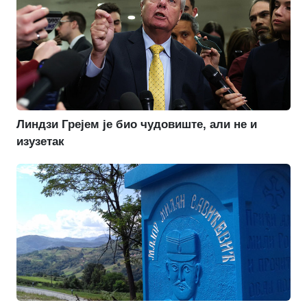
Линдзи Грејем је био чудовиште, али не и
изузетак