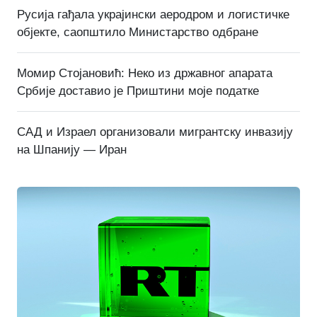
Русија гађала украјински аеродром и логистичке
објекте, саопштило Министарство одбране
Момир Стојановић: Неко из државног апарата
Србије доставио је Приштини моје податке
САД и Израел организовали мигрантску инвазију
на Шпанију — Иран