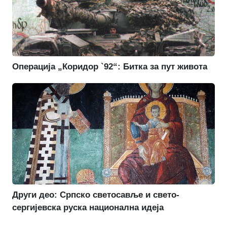
Операција „Коридор `92“: Битка за пут живота
Други део: Српско светосавље и свето-
сергијевска руска национална идеја