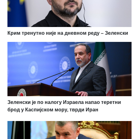
Крим тренутно није на дневном реду – Зеленски
Зеленски је по налогу Израела напао теретни
брод у Каспијском мору, тврди Иран