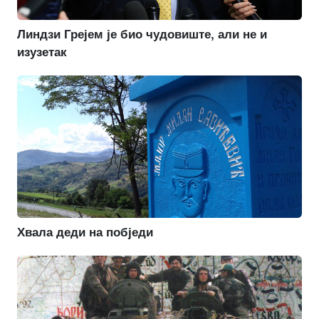
Линдзи Грејем је био чудовиште, али не и
изузетак
Хвала деди на побједи