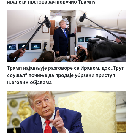
ирански преговарач поручио Трампу
Трамп најављује разговоре са Ираном, док „Трут
соушал“ почиње да продаје убрзани приступ
његовим објавама