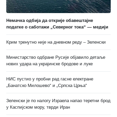
Немачка одбија да открије обавештајне
податке о саботажи „Северног тока“ — медији
Крим тренутно није на дневном реду – Зеленски
Министарство одбране Русије објавило детаље
нових удара на украјинске бродове и луке
НИС пустио у пробни рад гасне електране
„Банатско Милошево“ и „Српска Црња“
Зеленски је по налогу Израела напао теретни брод
у Каспијском мору, тврди Иран