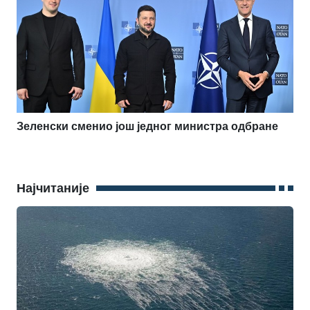
Зеленски сменио још једног министра одбране
Најчитаније