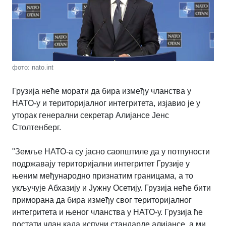
фото: nato.int
Грузија неће морати да бира између чланства у
НАТО-у и територијалног интегритета, изјавио је у
уторак генерални секретар Алијансе Јенс
Столтенберг.
"Земље НАТО-а су јасно саопштиле да у потпуности
подржавају територијални интегритет Грузије у
њеним међународно признатим границама, а то
укључује Абхазију и Јужну Осетију. Грузија неће бити
приморана да бира између свог територијалног
интегритета и њеног чланства у НАТО-у. Грузија ће
постати члан када испуни стандарде алијансе, а ми