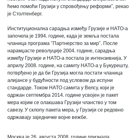
ћемо помоћи Грузији у спровођењу реформи", рекао
је Столтенберг.
Институционална сарадња између Грузије и НАТО-а
започела је 1994. године, када је земља постала
чланица програма "Партнерство за мир". После
нарамџасте револуције 2004. године, сарадња
између Грузије и НАТО-а постала је интензивнија. У
априлу 2008. године, на самиту НАТО-а у Букурешту,
потврђено је да би Грузија могла постати чланица
алијансе у будућности под условом да испуни
стандарде. Током НАТО самита у Велсу, који је
одржан септембра 2014. године усвојен је пакет
мера којим се олакшава Грузији чланство у том
савезу. У склопу пакета мера, у Грузији се редовно
одржавају заједничке војне вежбе.
Москва је 26. августа 2008. године признала