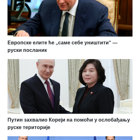
Европске елите ће „саме себе уништити“ —
руски посланик
Путин захвалио Кореји на помоћи у ослобађању
руске територије