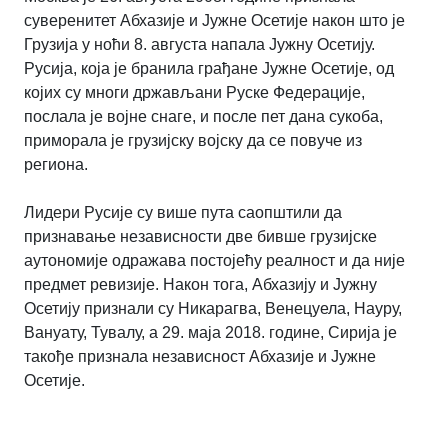
суверенитет Абхазије и Јужне Осетије након што је
Грузија у ноћи 8. августа напала Јужну Осетију.
Русија, која је бранила грађане Јужне Осетије, од
којих су многи држављани Руске Федерације,
послала је војне снаге, и после пет дана сукоба,
приморала је грузијску војску да се повуче из
региона.
Лидери Русије су више пута саопштили да
признавање независности две бивше грузијске
аутономије одражава постојећу реалност и да није
предмет ревизије. Након тога, Абхазију и Јужну
Осетију признали су Никарагва, Венецуела, Науру,
Вануату, Тувалу, а 29. маја 2018. године, Сирија је
такође признала независност Абхазије и Јужне
Осетије.