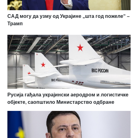
САД могу да узму од Украјине „шта год пожеле“ –
Трамп
Русија гађала украјински аеродром и логистичке
објекте, саопштило Министарство одбране