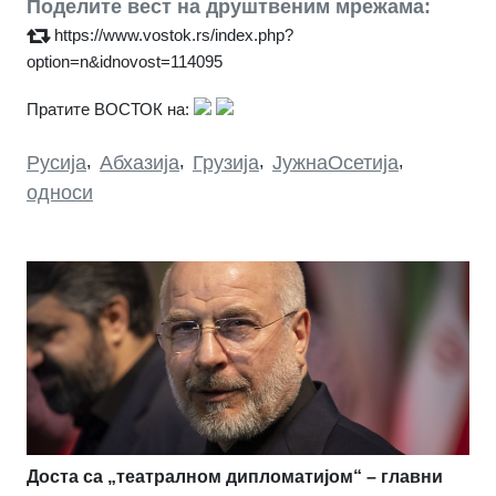
Поделите вест на друштвеним мрежама:
https://www.vostok.rs/index.php?
option=n&idnovost=114095
Пратите ВОСТОК на:
Русија
,
Абхазија
,
Грузија
,
ЈужнаОсетија
,
односи
Доста са „театралном дипломатијом“ – главни