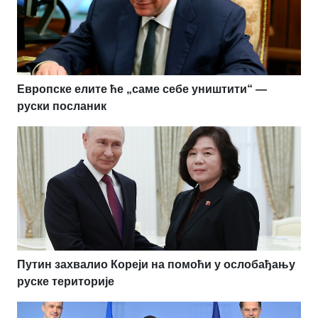
Европске елите ће „саме себе уништити“ —
руски посланик
Путин захвалио Кореји на помоћи у ослобађању
руске територије