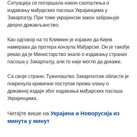
Ситуација се погоршала након саопштења о
издавању мађарских пасоша Украјинцима у
Закарпатју. При томе украјински закон забрањује
двојно држављанство.
Као одговор на то Климкин је изјавио да Кијев
намерава да протера конзула Мађарске. Он је такође
рекао да је Министарство знало о издавању страних
пасоша у Закарпатју, али то није могло да докаже.
Са своје стране, Тужилаштво Закарпатске области је
покренула кривични поступак према члану о
државној издаји због издавања мађарских пасоша
Украјинцима.
Читајте више на
Украјина и Новорусија из
минута у минут