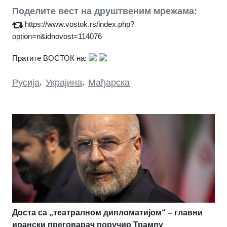
Поделите вест на друштвеним мрежама:
https://www.vostok.rs/index.php?
option=n&idnovost=114076
Пратите ВОСТОК на:
Русија
,
Украјина
,
Мађарска
Доста са „театралном дипломатијом“ – главни
ирански преговарач поручио Трампу