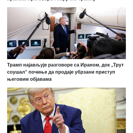
Трамп најављује разговоре са Ираном, док „Трут
соушал“ почиње да продаје убрзани приступ
његовим објавама