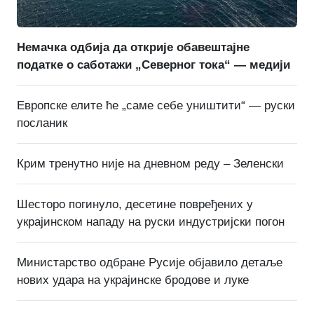
Немачка одбија да открије обавештајне
податке о саботажи „Северног тока“ — медији
Европске елите ће „саме себе уништити“ — руски
посланик
Крим тренутно није на дневном реду – Зеленски
Шесторо погинуло, десетине повређених у
украјинском нападу на руски индустријски погон
Министарство одбране Русије објавило детаље
нових удара на украјинске бродове и луке