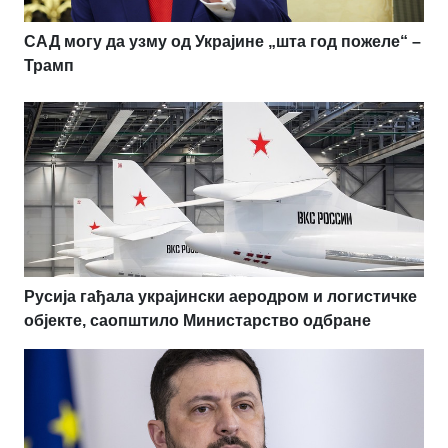
САД могу да узму од Украјине „шта год пожеле“ –
Трамп
Русија гађала украјински аеродром и логистичке
објекте, саопштило Министарство одбране