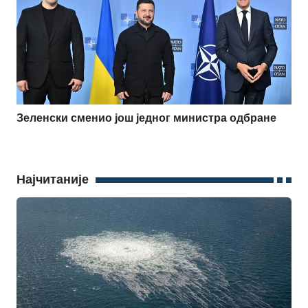
Зеленски сменио још једног министра одбране
Најчитаније