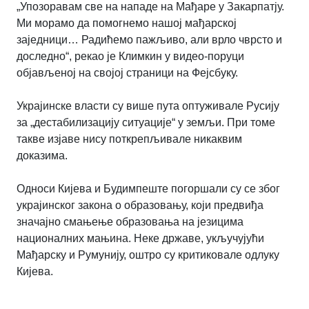
„Упозоравам све на нападе на Мађаре у Закарпатју.
Ми морамо да помогнемо нашој мађарској
заједници… Радићемо пажљиво, али врло чврсто и
доследно“, рекао је Климкин у видео-поруци
објављеној на својој страници на Фејсбуку.
Украјинске власти су више пута оптуживале Русију
за „дестабилизацију ситуације“ у земљи. При томе
такве изјаве нису поткрепљивале никаквим
доказима.
Односи Кијева и Будимпеште погоршали су се због
украјинског закона о образовању, који предвиђа
значајно смањење образовања на језицима
националних мањина. Неке државе, укључујући
Мађарску и Румунију, оштро су критиковале одлуку
Кијева.