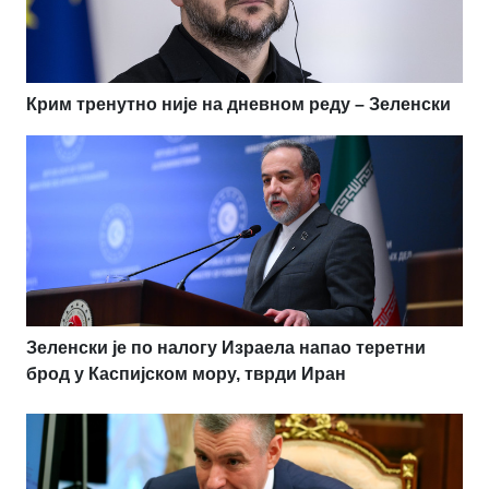
Крим тренутно није на дневном реду – Зеленски
Зеленски је по налогу Израела напао теретни
брод у Каспијском мору, тврди Иран