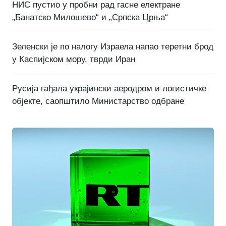
НИС пустио у пробни рад гасне електране
„Банатско Милошево“ и „Српска Црња“
Зеленски је по налогу Израела напао теретни брод
у Каспијском мору, тврди Иран
Русија гађала украјински аеродром и логистичке
објекте, саопштило Министарство одбране