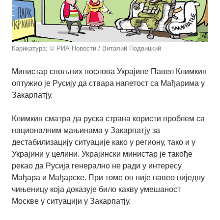
Карикатура: © РИА Новости / Виталий Подвицкий
Министар спољних послова Украјине Павел Климкин
оптужио је Русију да ствара напетост са Мађарима у
Закарпатју.
Климкин сматра да руска страна користи проблем са
националним мањинама у Закарпатју за
дестабилизацију ситуације како у региону, тако и у
Украјини у целини. Украјински министар је такође
рекао да Русија генерално не ради у интересу
Мађара и Мађарске. При томе он није навео ниједну
чињеницу која доказује било какву умешаност
Москве у ситуацији у Закарпатју.