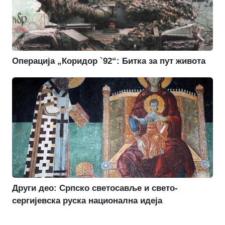
Операција „Коридор `92“: Битка за пут живота
Други део: Српско светосавље и свето-
сергијевска руска национална идеја