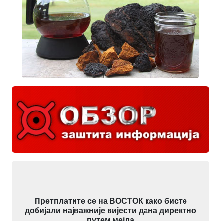
Претплатите се на ВОСТОК како бисте
добијали најважније вијести дана директно
путем мејла