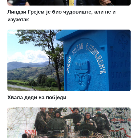
Линдзи Грејем је био чудовиште, али не и
изузетак
Хвала деди на побједи