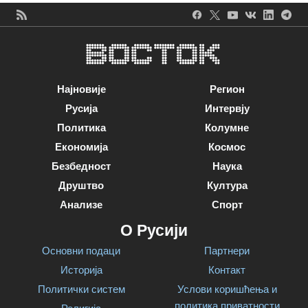
Најновије
Регион
Русија
Интервју
Политика
Колумне
Економија
Космос
Безбедност
Наука
Друштво
Култура
Анализе
Спорт
О Русији
Основни подаци
Партнери
Историја
Контакт
Политички систем
Услови коришћења и
политика приватности