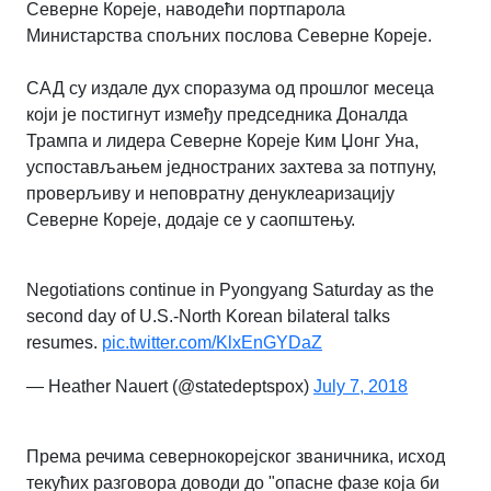
Северне Кореје, наводећи портпарола
Министарства спољних послова Северне Кореје.
САД су издале дух споразума од прошлог месеца
који је постигнут између председника Доналда
Трампа и лидера Северне Кореје Ким Џонг Уна,
успостављањем једностраних захтева за потпуну,
проверљиву и неповратну денуклеаризацију
Северне Кореје, додаје се у саопштењу.
Negotiations continue in Pyongyang Saturday as the
second day of U.S.-North Korean bilateral talks
resumes.
pic.twitter.com/KlxEnGYDaZ
— Heather Nauert (@statedeptspox)
July 7, 2018
Према речима севернокорејског званичника, исход
текућих разговора доводи до "опасне фазе која би