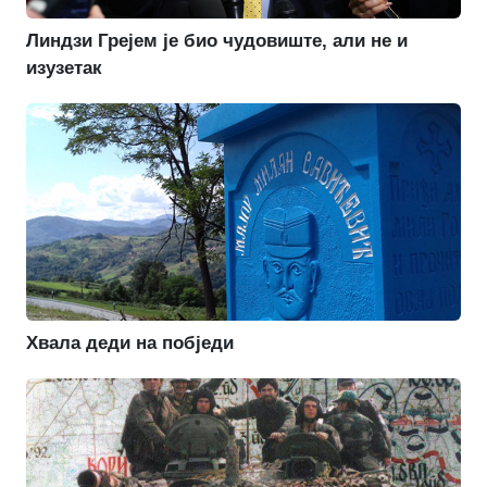
Линдзи Грејем је био чудовиште, али не и
изузетак
Хвала деди на побједи