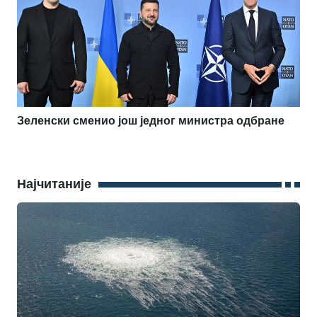
Зеленски сменио још једног министра одбране
Најчитаније