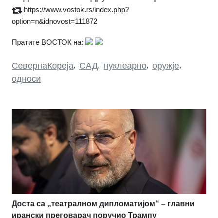
https://www.vostok.rs/index.php?
option=n&idnovost=111872
Пратите ВОСТОК на:
СевернаКореја
,
САД
,
нуклеарно
,
оружје
,
односи
Доста са „театралном дипломатијом“ – главни
ирански преговарач поручио Трампу