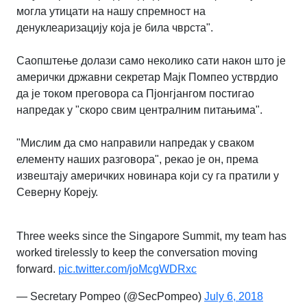
могла утицати на нашу спремност на
денуклеаризацију која је била чврста".
Саопштење долази само неколико сати након што је
амерички државни секретар Мајк Помпео устврдио
да је током преговора са Пјонгјангом постигао
напредак у "скоро свим централним питањима".
"Мислим да смо направили напредак у сваком
елементу наших разговора", рекао је он, према
извештају америчких новинара који су га пратили у
Северну Кореју.
Three weeks since the Singapore Summit, my team has
worked tirelessly to keep the conversation moving
forward.
pic.twitter.com/joMcgWDRxc
— Secretary Pompeo (@SecPompeo)
July 6, 2018