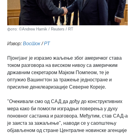
фото: ©Andrew Harnik / Reuters / RT
Извор:
Восток
/
РТ
Пјонгјанг је изразио жаљење због америчког става
током разговора на високом нивоу са америчким
државним секретаром Мајком Помпеом, те је
оптужио Вашингтон за тражење једностране и
присилне денклеаризације Северне Кореје.
"Очекивали смо од САД да дођу до конструктивних
мера како би помогли изградњи поверења у духу
поновног састанка и разговора. Међутим, став САД-а
је заиста за зажаљење", наводи се у саопштењу
објављеном од стране Централне новинске агенције