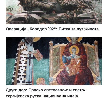
Операција „Коридор `92“: Битка за пут живота
Други део: Српско светосавље и свето-
сергијевска руска национална идеја