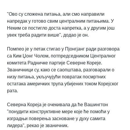
"Ово су сложена питања, али смо направили
напредак у готово свим централним питањима. У
Неким се постигло доста напретка, а у другим још
увек треба радити више", додао је он.
Помпео је у петак стигао у Пјонгјанг ради разговора
са Ким Џонг Чолом, потпредседником Централног
комитета Радничке партије Северне Кореје.
Званичници су, како се саопштава, разговарали о
низу питања, укључујући повратак посмртних
остатака америчких трупа убијених током Корејског
рата.
Северна Кореја је очекивала да ће Вашингтон
"понудити конструктивне мере које ће помоћи у
изградњи поверења засноване у духу самита
лидера", рекао је званичник.