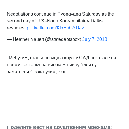
Negotiations continue in Pyongyang Saturday as the
second day of U.S.-North Korean bilateral talks
resumes.
pic.twitter.com/KlxEnGYDaZ
— Heather Nauert (@statedeptspox)
July 7, 2018
"Међутим, став и позиција коју су САД показале на
првом састанку на високом нивоу били су
зажаљење", закључио је он.
Поделите вест на друштвеним мрежама: