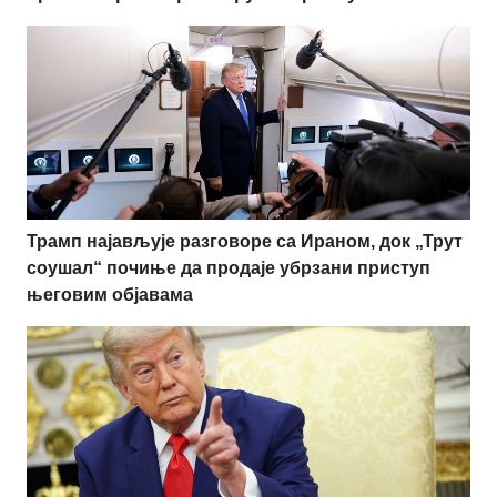
Трамп најављује разговоре са Ираном, док „Трут
соушал“ почиње да продаје убрзани приступ
његовим објавама