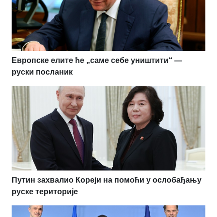
Европске елите ће „саме себе уништити“ —
руски посланик
Путин захвалио Кореји на помоћи у ослобађању
руске територије