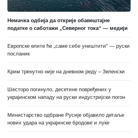
Немачка одбија да открије обавештајне
податке о саботажи „Северног тока“ — медији
Европске елите ће „саме себе уништити“ — руски
посланик
Крим тренутно није на дневном реду – Зеленски
Шесторо погинуло, десетине повређених у
украјинском нападу на руски индустријски погон
Министарство одбране Русије објавило детаље
нових удара на украјинске бродове и луке