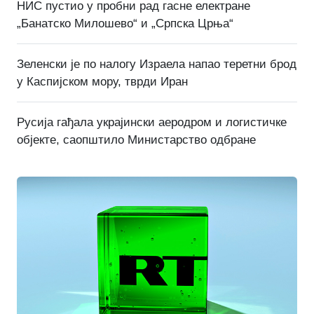
НИС пустио у пробни рад гасне електране
„Банатско Милошево“ и „Српска Црња“
Зеленски је по налогу Израела напао теретни брод
у Каспијском мору, тврди Иран
Русија гађала украјински аеродром и логистичке
објекте, саопштило Министарство одбране