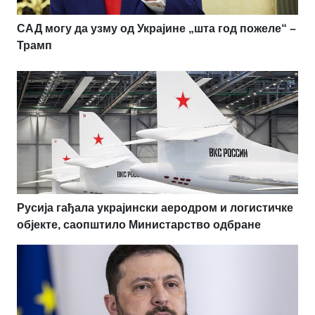
САД могу да узму од Украјине „шта год пожеле“ –
Трамп
Русија гађала украјински аеродром и логистичке
објекте, саопштило Министарство одбране