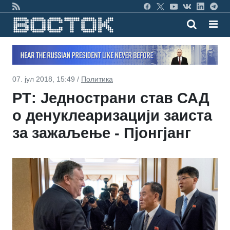
07. јул 2018, 15:49 /
Политика
РТ: Једнострани став САД
о денуклеаризацији заиста
за зажаљење - Пјонгјанг