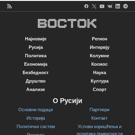
Најновије
Регион
Русија
Интервју
Политика
Колумне
Економија
Космос
Безбедност
Наука
Друштво
Култура
Анализе
Спорт
О Русији
Основни подаци
Партнери
Историја
Контакт
Политички систем
Услови коришћења и
политика приватности
Религија