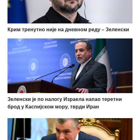
Крим тренутно није на дневном реду – Зеленски
Зеленски је по налогу Израела напао теретни
брод у Каспијском мору, тврди Иран