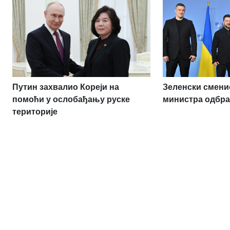
Путин захвалио Кореји на
Зеленски сменио
помоћи у ослобађању руске
министра одбр
територије