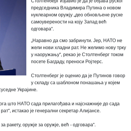
Столтенберг изјавио је да је објава руског
председника Владимира Путина о новом
нуклеарном оружју „део обновљене руске
самоуверености на коју Запад већ
одговара“.
„Наравно да смо забринути. Јер, НАТО не
жели нови хладни рат. Не желимо нову трку
у наоружању“, рекао је Столтенберг током
посете Багдаду, преноси Ројтерс.
Столтенберг је оценио да је Путинов говор
у складу са шаблоном понашања у којем
суседне Украјине.
злога што НАТО сада прилагођава и најснажније до сада
рат“, истакао је генерални секретар Алијансе.
а ракету, оружје за оружје, већ - одговара“.