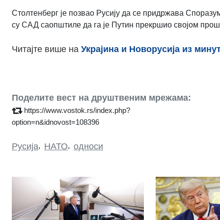
Столтенберг је позвао Русију да се придржава Споразу
су САД саопштиле да га је Путин прекршио својом про
Читајте више на
Украјина и Новорусија из мину
Поделите вест на друштвеним мрежама:
https://www.vostok.rs/index.php?
option=n&idnovost=108396
Русија
,
НАТО
,
односи