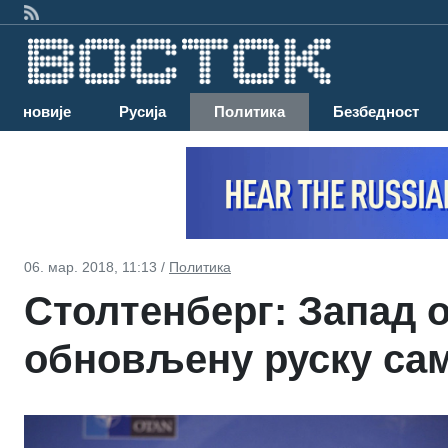
Најновије
Русија
Политика
Безбедност
06. мар. 2018, 11:13 /
Политика
Столтенберг: Запад 
обновљену руску са