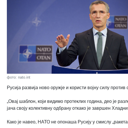
фото: nato.int
Русија развија ново оружје и користи војну силу против 
„Овај шаблон, који видимо протеклих година, део је ра
јача своју колективну одбрану откако је завршен Хладни 
Како је навео, НАТО не опонаша Русију у смислу „ракета з