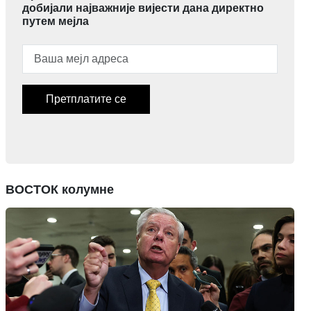
добијали најважније вијести дана директно
путем мејла
Претплатите се
ВОСТОК колумне