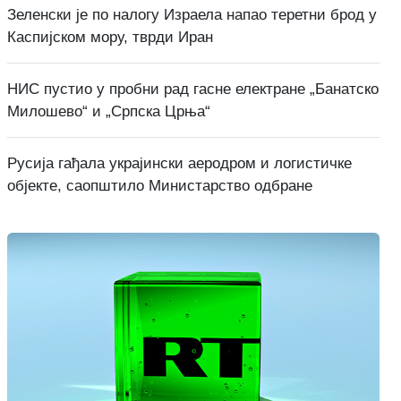
Зеленски је по налогу Израела напао теретни брод у
Каспијском мору, тврди Иран
НИС пустио у пробни рад гасне електране „Банатско
Милошево“ и „Српска Црња“
Русија гађала украјински аеродром и логистичке
објекте, саопштило Министарство одбране