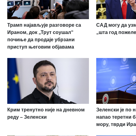
Трамп најављује разговоре са
САД могу да узм
Ираном, док „Трут соушал“
„шта год пожеле
почиње да продаје убрзани
приступ његовим објавама
Крим тренутно није на дневном
Зеленски је по 
реду – Зеленски
напао теретни б
мору, тврди Ир