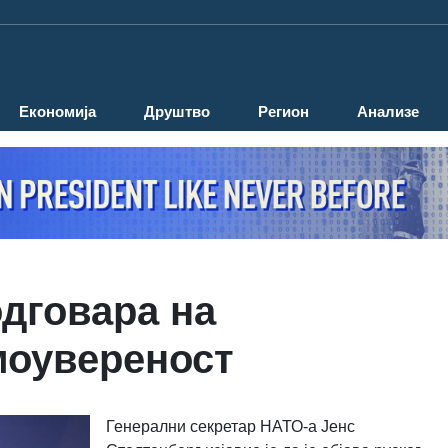
Економија
Друштво
Регион
Анализе
одговара на
моувереност
Генерални секретар НАТО-а Јенс