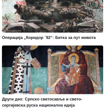
Операција „Коридор `92“: Битка за пут живота
Други део: Српско светосавље и свето-
сергијевска руска национална идеја