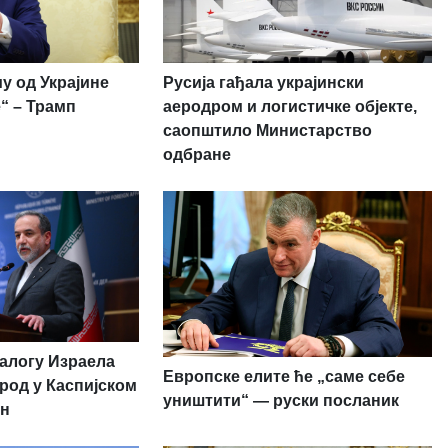
у од Украјине
Русија гађала украјински
“ – Трамп
аеродром и логистичке објекте,
саопштило Министарство
одбране
налогу Израела
Европске елите ће „саме себе
род у Каспијском
уништити“ — руски посланик
ан