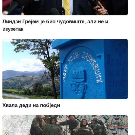
Линдзи Грејем је био чудовиште, али не и
изузетак
Хвала деди на побједи