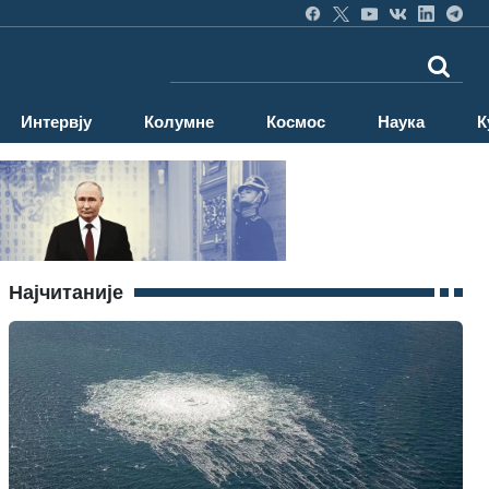
Интервју
Колумне
Космос
Наука
К
Најчитаније