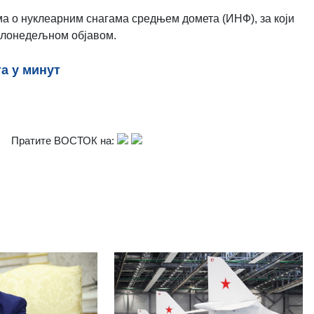
ма о нуклеарним снагама средњем домета (ИНФ), за који
шлонедељном објавом.
та у минут
Пратите ВОСТОК на: