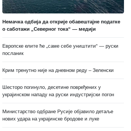
Немачка одбија да открије обавештајне податке
о саботажи „Северног тока“ — медији
Европске елите ће „саме себе уништити“ — руски
посланик
Крим тренутно није на дневном реду – Зеленски
Шесторо погинуло, десетине повређених у
украјинском нападу на руски индустријски погон
Министарство одбране Русије објавило детаље
нових удара на украјинске бродове и луке