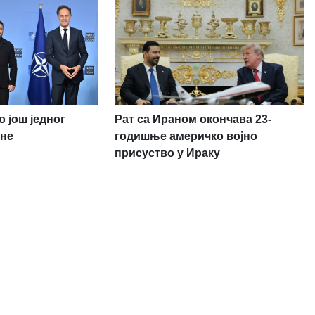
 још једног
Рат са Ираном окончава 23-
ане
годишње америчко војно
присуство у Ираку