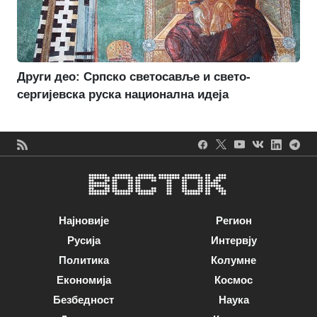
Други део: Српско светосавље и свето-
сергијевска руска национална идеја
Најновије
Регион
Русија
Интервју
Политика
Колумне
Економија
Космос
Безбедност
Наука