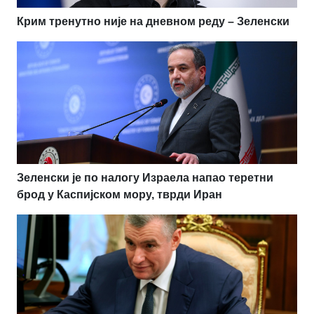
Крим тренутно није на дневном реду – Зеленски
Зеленски је по налогу Израела напао теретни
брод у Каспијском мору, тврди Иран