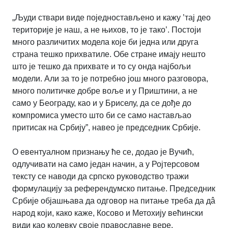
„Људи ствари виде поједностављено и кажу ’тај део
територије је наш, а не њихов, то је тако’. Постоји
много различитих модела које би једна или друга
страна тешко прихватиле. Обе стране имају нешто
што је тешко да прихвате и то су онда најбољи
модели. Али за то је потребно још много разговора,
много политичке добре воље и у Приштини, а не
само у Београду, као и у Бриселу, да се дође до
компромиса уместо што би се само настављао
притисак на Србију”, навео је председник Србије.
О евентуалном признању ће се, додао је Вучић,
одлучивати на само један начин, а у Ројтерсовом
тексту се наводи да српско руководство тражи
формулацију за референдумско питање. Председник
Србије објашњава да одговор на питање треба да дâ
народ који, како каже, Косово и Метохију већински
види као колевку своје православне вере.