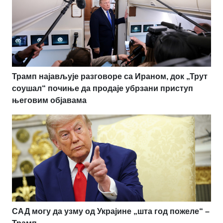
Трамп најављује разговоре са Ираном, док „Трут
соушал“ почиње да продаје убрзани приступ
његовим објавама
САД могу да узму од Украјине „шта год пожеле“ –