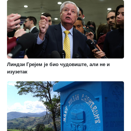
Линдзи Грејем је био чудовиште, али не и
изузетак