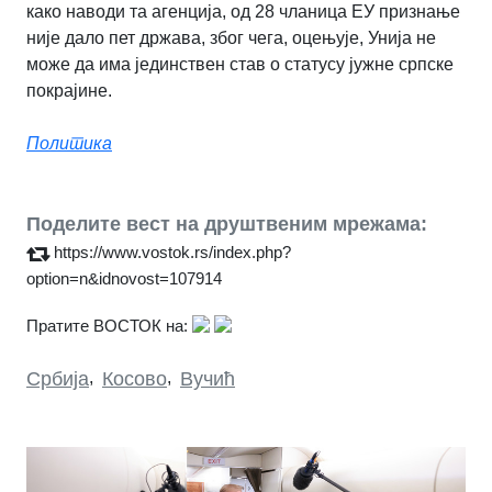
како наводи та агенција, од 28 чланица ЕУ признање
није дало пет држава, због чега, оцењује, Унија не
може да има јединствен став о статусу јужне српске
покрајине.
Политика
Поделите вест на друштвеним мрежама:
https://www.vostok.rs/index.php?
option=n&idnovost=107914
Пратите ВОСТОК на:
Србија
,
Косово
,
Вучић