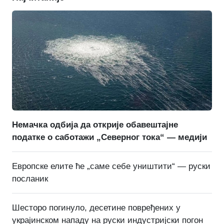
Немачка одбија да открије обавештајне
податке о саботажи „Северног тока“ — медији
Европске елите ће „саме себе уништити“ — руски
посланик
Шесторо погинуло, десетине повређених у
украјинском нападу на руски индустријски погон