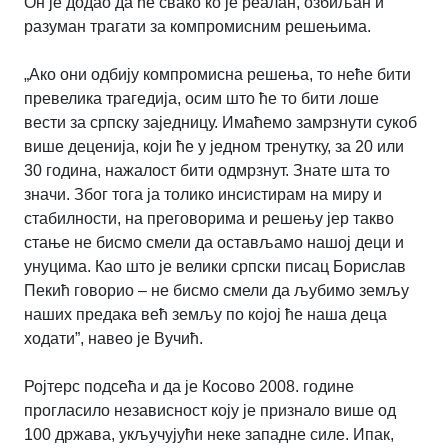
Он је додао да ће свако ко је реалан, озбиљан и
разуман трагати за компромисним решењима.
„Ако они одбију компромисна решења, то неће бити
превелика трагедија, осим што ће то бити лоше
вести за српску заједницу. Имаћемо замрзнути сукоб
више деценија, који ће у једном тренутку, за 20 или
30 година, нажалост бити одмрзнут. Знате шта то
значи. Због тога ја толико инсистирам на миру и
стабилности, на преговорима и решењу јер такво
стање не бисмо смели да остављамо нашој деци и
унуцима. Као што је велики српски писац Борислав
Пекић говорио – не бисмо смели да љубимо земљу
наших предака већ земљу по којој ће наша деца
ходати”, навео је Вучић.
Ројтерс подсећа и да је Косово 2008. године
прогласило независност коју је признало више од
100 држава, укључујући неке западне силе. Ипак,