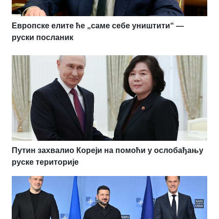
Европске елите ће „саме себе уништити“ —
руски посланик
Путин захвалио Кореји на помоћи у ослобађању
руске територије