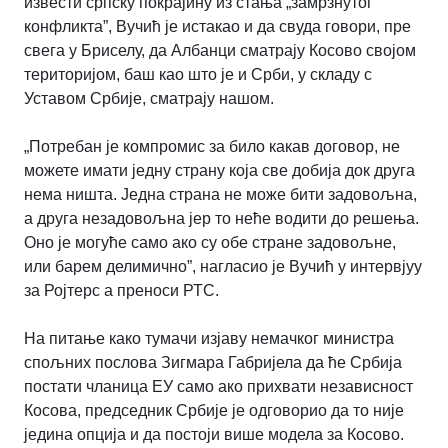
извести српску покрајину из стања „замрзнутог
конфликта”, Вучић је истакао и да свуда говори, пре
свега у Бриселу, да Албанци сматрају Косово својом
територијом, баш као што је и Срби, у складу с
Уставом Србије, сматрају нашом.
„Потребан је компромис за било какав договор, не
можете имати једну страну која све добија док друга
нема ништа. Једна страна не може бити задовољна,
а друга незадовољна јер то неће водити до решења.
Оно је могуће само ако су обе стране задовољне,
или барем делимично”, нагласио је Вучић у интервјуу
за Ројтерс а преноси РТС.
На питање како тумачи изјаву немачког министрa
спољних послова Зигмара Габријела да ће Србија
постати чланица ЕУ само ако прихвати независност
Косова, председник Србије је одговорио да то није
једина опција и да постоји више модела за Косово.