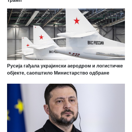
Трамп
Русија гађала украјински аеродром и логистичке
објекте, саопштило Министарство одбране