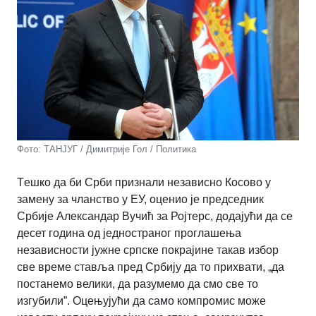
Фото: ТАНЈУГ / Димитрије Гол / Политика
Tешко да би Срби признали независно Косово у
замену за чланство у ЕУ, оценио је председник
Србије Александар Вучић за Ројтерс, додајући да се
десет година од једностраног проглашења
независности јужне српске покрајине такав избор
све време ставља пред Србију да то прихвати, „да
постанемо велики, да разумемо да смо све то
изгубили”. Оцењујући да само компромис може