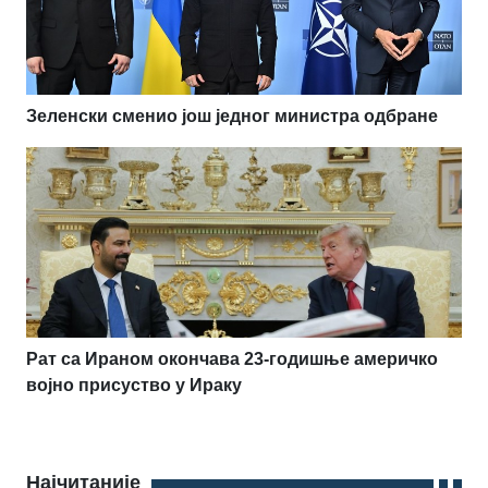
Зеленски сменио још једног министра одбране
Рат са Ираном окончава 23-годишње америчко
војно присуство у Ираку
Најчитаније