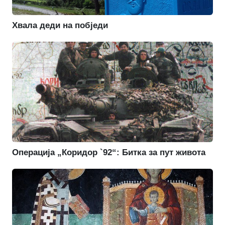
Хвала деди на побједи
Операција „Коридор `92“: Битка за пут живота