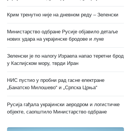
Крим тренутно није на дневном реду – Зеленски
Министарство одбране Русије објавило детаље
нових удара на украјинске бродове и луке
Зеленски је по налогу Израела напао теретни брод
у Каспијском мору, тврди Иран
НИС пустио у пробни рад гасне електране
„Банатско Милошево“ и „Српска Црња“
Русија гађала украјински аеродром и логистичке
објекте, саопштило Министарство одбране