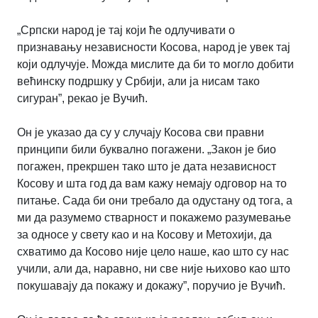
„Српски народ је тај који ће одлучивати о
признавању независности Косова, народ је увек тај
који одлучује. Можда мислите да би то могло добити
већинску подршку у Србији, али ја нисам тако
сигуран”, рекао је Вучић.
Он је указао да су у случају Косова сви правни
принципи били буквално погажени. „Закон је био
погажен, прекршен тако што је дата независност
Косову и шта год да вам кажу немају одговор на то
питање. Сада би они требало да одустану од тога, а
ми да разумемо стварност и покажемо разумевање
за односе у свету као и на Косову и Метохији, да
схватимо да Косово није цело наше, као што су нас
учили, али да, наравно, ни све није њихово као што
покушавају да покажу и докажу”, поручио је Вучић.