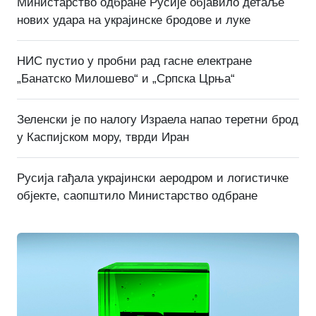
Министарство одбране Русије објавило детаље
нових удара на украјинске бродове и луке
НИС пустио у пробни рад гасне електране
„Банатско Милошево“ и „Српска Црња“
Зеленски је по налогу Израела напао теретни брод
у Каспијском мору, тврди Иран
Русија гађала украјински аеродром и логистичке
објекте, саопштило Министарство одбране