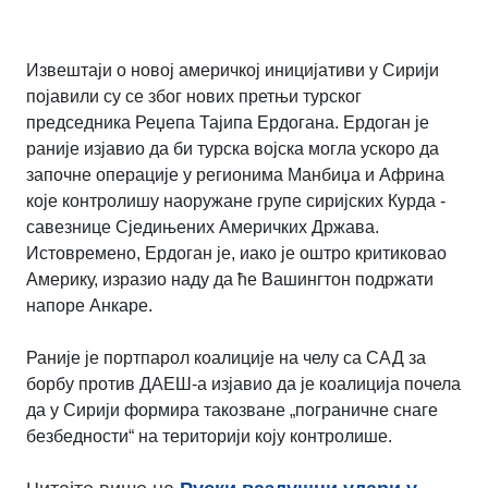
Извештаји о новој америчкој иницијативи у Сирији
појавили су се због нових претњи турског
председника Реџепа Тајипа Ердогана. Ердоган је
раније изјавио да би турска војска могла ускоро да
започне операције у регионима Манбиџа и Африна
које контролишу наоружане групе сиријских Курда -
савезнице Сједињених Америчких Држава.
Истовремено, Ердоган је, иако је оштро критиковао
Америку, изразио наду да ће Вашингтон подржати
напоре Анкаре.
Раније је портпарол коалиције на челу са САД за
борбу против ДАЕШ-а изјавио да је коалиција почела
да у Сирији формира такозване „пограничне снаге
безбедности“ на територији коју контролише.