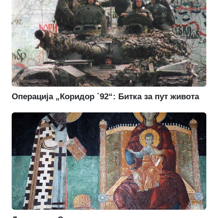
Операција „Коридор `92“: Битка за пут живота