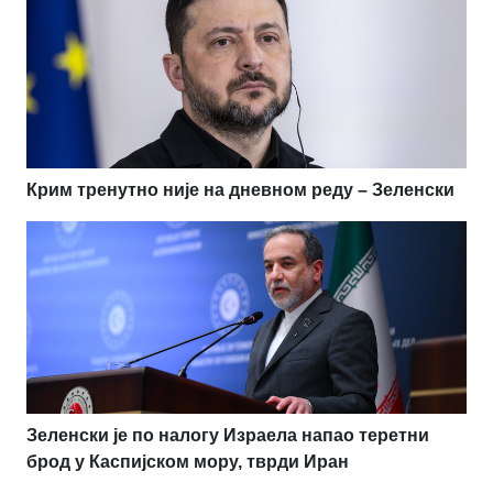
Крим тренутно није на дневном реду – Зеленски
Зеленски је по налогу Израела напао теретни
брод у Каспијском мору, тврди Иран