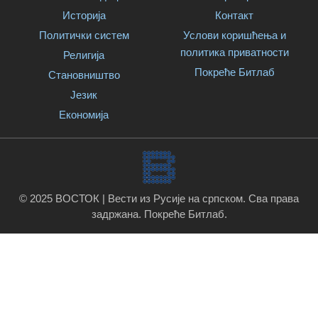
Историја
Контакт
Политички систем
Услови коришћења и
политика приватности
Религија
Покреће Битлаб
Становништво
Језик
Економија
© 2025 ВОСТОК | Вести из Русије на српском. Сва права
задржана.
Покреће Битлаб
.