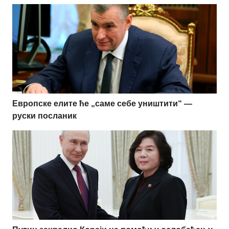
Европске елите ће „саме себе уништити“ —
руски посланик