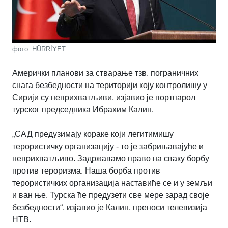
фото: HÜRRİYET
Амерички планови за стварање тзв. пограничних
снага безбедности на територији коју контролишу у
Сирији су неприхватљиви, изјавио је портпарол
турског председника Ибрахим Калин.
„САД предузимају кораке који легитимишу
терористичку организацију - то је забрињавајуће и
неприхватљиво. Задржавамо право на сваку борбу
против тероризма. Наша борба против
терористичких организација наставиће се и у земљи
и ван ње. Турска ће предузети све мере зарад своје
безбедности“, изјавио је Калин, преноси телевизија
НТВ.