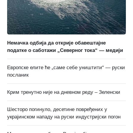
Немачка одбија да открије обавештајне
податке о саботажи „Северног тока“ — медији
Европске елите ће „саме себе уништити“ — руски
посланик
Крим тренутно није на дневном реду – Зеленски
Шесторо погинуло, десетине повређених у
украјинском нападу на руски индустријски погон