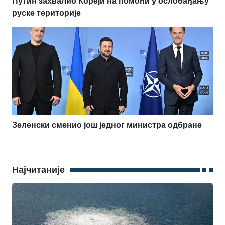
Путин захвалио Кореји на помоћи у ослобађању
руске територије
Зеленски сменио још једног министра одбране
Најчитаније