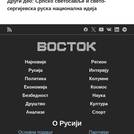
Други део: Српско светосавље и свето-
сергијевска руска национална идеја
Најновије
Регион
Русија
Интервју
Политика
Колумне
Економија
Космос
Безбедност
Наука
Друштво
Култура
Анализе
Спорт
О Русији
Основни подаци
Партнери