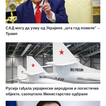
САД могу да узму од Украјине „шта год пожеле“ –
Трамп
Русија гађала украјински аеродром и логистичке
објекте, саопштило Министарство одбране