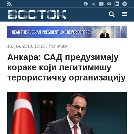
15. јан. 2018, 10:20 /
Политика
Анкара: САД предузимају
кораке који легитимишу
терористичку организацију