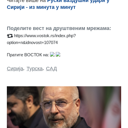
Читајте више на
Руски ваздушни удари у
Сирији - из минута у минут
Поделите вест на друштвеним мрежама:
https://www.vostok.rs/index.php?
option=n&idnovost=107074
Пратите ВОСТОК на:
Сирија
,
Турска
,
САД