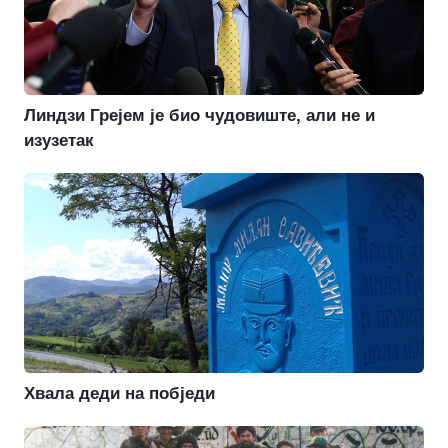
Линдзи Грејем је био чудовиште, али не и
изузетак
Хвала деди на побједи