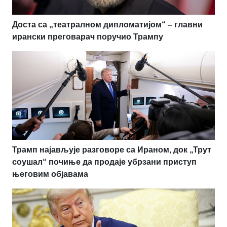
Доста са „театралном дипломатијом“ – главни
ирански преговарач поручио Трампу
Трамп најављује разговоре са Ираном, док „Трут
соушал“ почиње да продаје убрзани приступ
његовим објавама