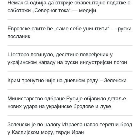
Немачка одбија да открије обавештајне податке о
саботажи „Северног тока“ — медији
Европске елите ће „саме себе уништити“ — руски
посланик
Шесторо погинуло, десетине повређених у
украјинском нападу на руски индустријски погон
Крим тренутно није на дневном реду – Зеленски
Министарство одбране Русије објавило детаље
нових удара на украјинске бродове и луке
Зеленски је по налогу Израела напао теретни брод
у Каспијском мору, тврди Иран