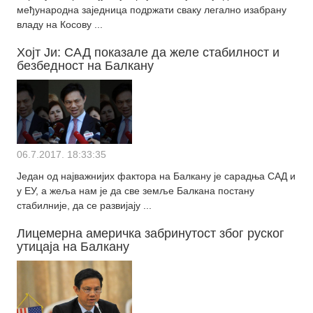
међународна заједница подржати сваку легално изабрану
владу на Косову ...
Хојт Ји: САД показале да желе стабилност и
безбедност на Балкану
06.7.2017. 18:33:35
Један од најважнијих фактора на Балкану је сарадња САД и
у ЕУ, а жеља нам је да све земље Балкана постану
стабилније, да се развијају ...
Лицемерна америчка забринутост због руског
утицаја на Балкану