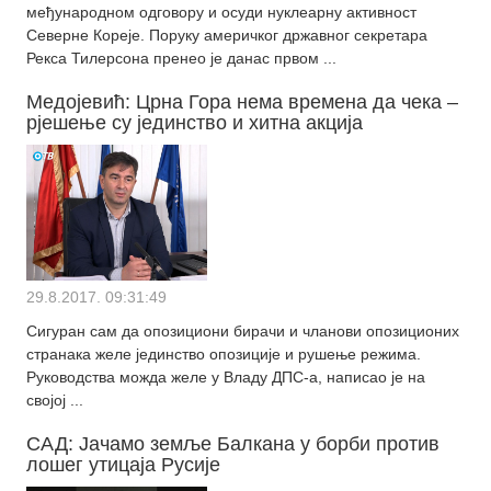
међународном одговору и осуди нуклеарну активност
Северне Кореје. Поруку америчког државног секретара
Рекса Тилерсона пренео је данас првом ...
Медојевић: Црна Гора нема времена да чека –
рјешење су јединство и хитна акција
29.8.2017. 09:31:49
Сигуран сам да опозициони бирачи и чланови опозиционих
странака желе јединство опозиције и рушење режима.
Руководства можда желе у Владу ДПС-а, написао је на
својој ...
САД: Јачамо земље Балкана у борби против
лошег утицаја Русије