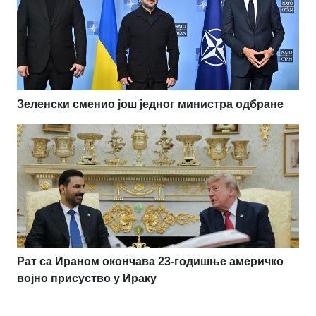
Зеленски сменио још једног министра одбране
Рат са Ираном окончава 23-годишње америчко
војно присуство у Ираку