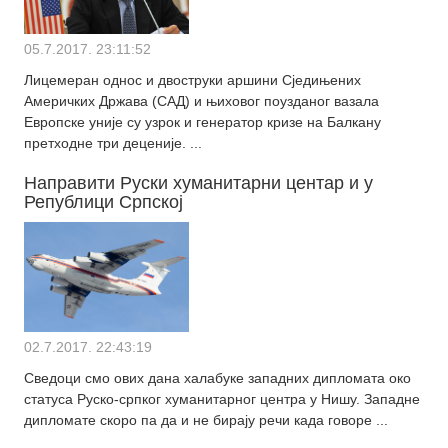
05.7.2017. 23:11:52
Лицемеран однос и двоструки аршини Сједињених
Америчких Држава (САД) и њиховог поузданог вазала
Европске уније су узрок и генератор кризе на Балкану
претходне три деценије. ...
Направити Руски хуманитарни центар и у
Републици Српској
02.7.2017. 22:43:19
Сведоци смо ових дана халабуке западних дипломата око
статуса Руско-српког хуманитарног центра у Нишу. Западне
дипломате скоро па да и не бирају речи када говоре ...