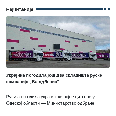
Најчитаније
Украјина погодила још два складишта руске
компаније „Вајлдберис“
Русија погодила украјинске војне циљеве у
Одеској области — Министарство одбране