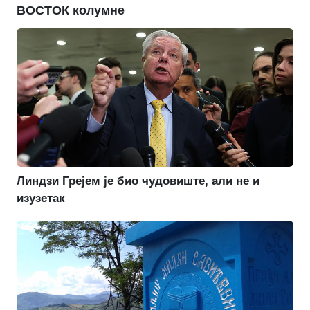
ВОСТОК колумне
Линдзи Грејем је био чудовиште, али не и
изузетак