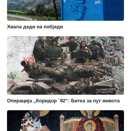
Хвала деди на побједи
Операција „Коридор `92“: Битка за пут живота