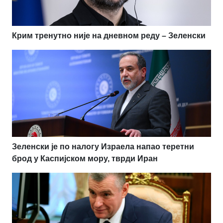
Крим тренутно није на дневном реду – Зеленски
Зеленски је по налогу Израела напао теретни
брод у Каспијском мору, тврди Иран