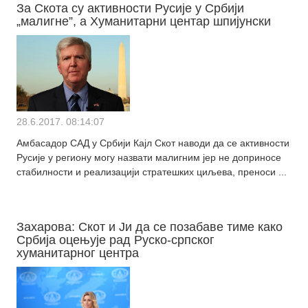
За Скота су активности Русије у Србији
„малигне”, а Хуманитарни центар шпијунски
28.6.2017. 08:14:07
Амбасадор САД у Србији Кајл Скот наводи да се активности
Русије у региону могу назвати малигним јер не доприносе
стабилности и реализацији стратешких циљева, преноси ...
Захарова: Скот и Ји да се позабаве тиме како
Србија оцењује рад Руско-српског
хуманитарног центра