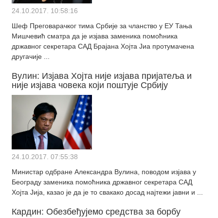
24.10.2017. 10:58:16
Шеф Преговарачког тима Србије за чланство у ЕУ Тања
Мишчевић сматра да је изјава заменика помоћника
државног секретара САД Брајана Хојта Јиа протумачена
другачије ...
Вулин: Изјава Хојта није изјава пријатеља и
није изјава човека који поштује Србију
24.10.2017. 07:55:38
Министар одбране Александра Вулина, поводом изјава у
Београду заменика помоћника државног секретара САД
Хојта Јија, казао је да је то свакако досад најтежи јавни и ...
Кардин: Обезбеђујемо средства за борбу