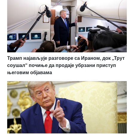
Трамп најављује разговоре са Ираном, док „Трут
соушал“ почиње да продаје убрзани приступ
његовим објавама