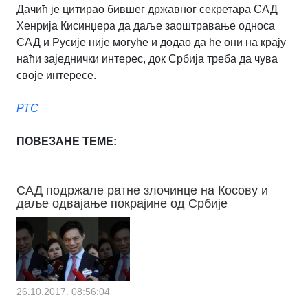
Дачић је цитирао бившег државног секретара САД
Хенрија Кисинџера да даље заоштравање односа
САД и Русије није могуће и додао да ће они на крају
наћи заједнички интерес, док Србија треба да чува
своје интересе.
РТС
ПОВЕЗАНЕ ТЕМЕ:
САД подржале ратне злочинце на Косову и
даље одвајање покрајине од Србије
26.10.2017. 08:56:04