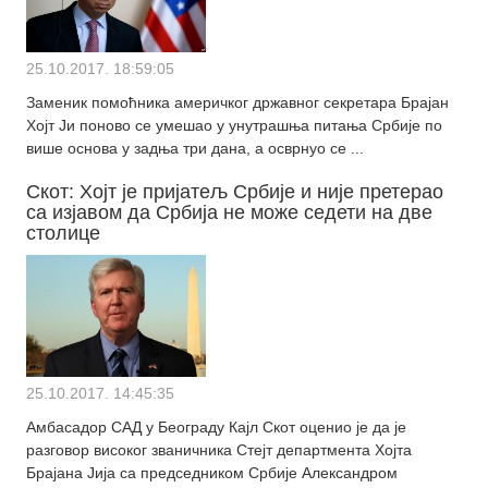
25.10.2017. 18:59:05
Заменик помоћника америчког државног секретара Брајан
Хојт Ји поново се умешао у унутрашња питања Србије по
више основа у задња три дана, а осврнуо се ...
Скот: Хојт је пријатељ Србије и није претерао
са изјавом да Србија не може седети на две
столице
25.10.2017. 14:45:35
Амбасадор САД у Београду Кајл Скот оценио је да је
разговор високог званичника Стејт департмента Хојта
Брајана Јија са председником Србије Александром