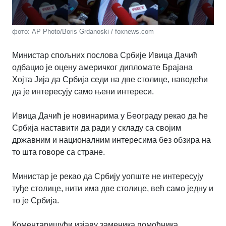
фото: AP Photo/Boris Grdanoski / foxnews.com
Министар спољних послова Србије Ивица Дачић
одбацио је оцену америчког дипломате Брајaна
Хојта Јија да Србија седи на две столице, наводећи
да је интересују само њени интереси.
Ивица Дачић је новинарима у Београду рекао да ће
Србија наставити да ради у складу са својим
државним и националним интересима без обзира на
то шта говоре са стране.
Министар је рекао да Србију уопште не интерeсују
туђе столице, нити има две столице, већ само једну и
то је Србија.
Коментаришући изјаву заменика помоћника