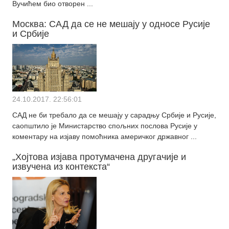
Вучићем био отворен ...
Москва: САД да се не мешају у односе Русије
и Србије
24.10.2017. 22:56:01
САД не би требало да се мешају у сарадњу Србије и Русије,
саопштило је Министарство спољних послова Русије у
коментару на изјаву помоћника америчког државног ...
„Хојтoва изјава протумачена другачије и
извучена из контекста“