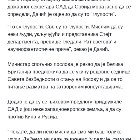
државног секретара САД да Србија мора јасно да се
определи, Дачић је оценио да су то "глупости".
"То су глупости. Све су то глупости. Мислим да су
неки људи, укључујући и представника Стејт
департмента, превише гледали 'Рат светова' и
научнофантистичне приче", рекао је Дачић.
Министар спољних послова је рекао да је Велика
Британија предложила да се укину редовне седнице
Савета безбедности о стању на Косову и да се то
питање разматра на затвореним консултацијама.
Додао је да су се њиховом предлогу придружиле
САД и још неке западноевропске земља, а да су
против Кина и Русија.
"Чекајте, да ли неко мисли да смо ми баш толико
глупи. Да ћемо ми сада да кажемо ‘у реду је, само ви