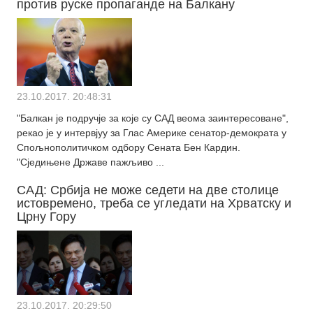
против руске пропаганде на Балкану
23.10.2017. 20:48:31
"Балкан је подручје за које су САД веома заинтересоване",
рекао је у интервјуу за Глас Америке сенатор-демократа у
Спољнополитичком одбору Сената Бен Кардин.
"Сједињене Државе пажљиво ...
САД: Србија не може седети на две столице
истовремено, треба се угледати на Хрватску и
Црну Гору
23.10.2017. 20:29:50