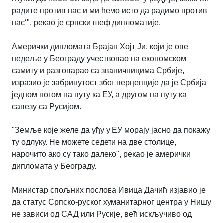
радите против нас и ми ћемо исто да радимо против
нас‘", рекао је српски шеф дипломатије.
Амерички дипломата Брајан Хојт Ји, који је ове
недеље у Београду учествовао на економском
самиту и разговарао са званичницима Србије,
изразио је забринутост због перцепције да је Србија
једном ногом на путу ка ЕУ, а другом на путу ка
савезу са Русијом.
"Земље које желе да уђу у ЕУ морају јасно да покажу
ту одлуку. Не можете седети на две столице,
нарочито ако су тако далеко", рекао је амерички
дипломата у Београду.
Министар спољних послова Ивица Дачић изјавио је
да статус Српско-руског хуманитарног центра у Нишу
не зависи од САД или Русије, већ искључиво од