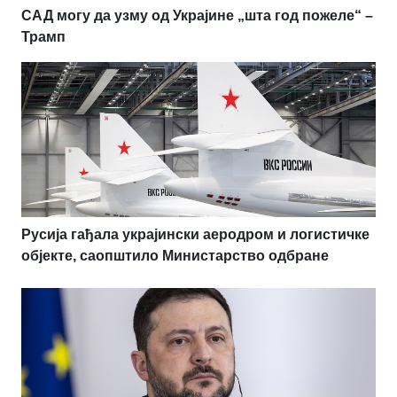
САД могу да узму од Украјине „шта год пожеле“ –
Трамп
Русија гађала украјински аеродром и логистичке
објекте, саопштило Министарство одбране