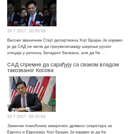
26.7.2017. 16:03:59
Високи званичник Стејт департмана Хојт Брајан Ји изјавио
је да САД не желе да преувеличавају ширење руског
утицаја у региону Западног Балкана, али да ће ...
САД спремне да сарађују са сваком владом
такозваног Косова
20.7.2017. 09:32:52
Заменик помоћника америчког држвног секретара за
Европу и Евроазију Хојт Брајан Ји изјавио је да ће