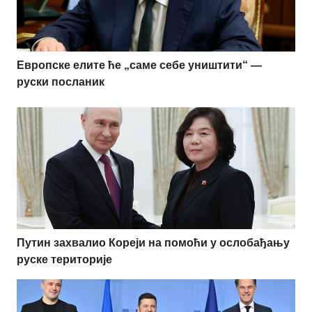
Европске елите ће „саме себе уништити“ —
руски посланик
Путин захвалио Кореји на помоћи у ослобађању
руске територије