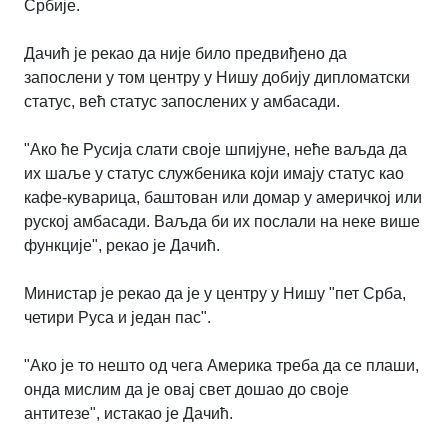
Србије.
Дачић је рекао да није било предвиђено да
запослени у том центру у Нишу добију дипломатски
статус, већ статус запослених у амбасади.
"Ако ће Русија слати своје шпијуне, неће ваљда да
их шаље у статус службеника који имају статус као
кафе-куварица, баштован или домар у америчкој или
руској амбасади. Ваљда би их послали на неке више
функције", рекао је Дачић.
Министар је рекао да је у центру у Нишу "пет Срба,
четири Руса и један пас".
"Ако је то нешто од чега Америка треба да се плаши,
онда мислим да је овај свет дошао до своје
антитезе", истакао је Дачић.