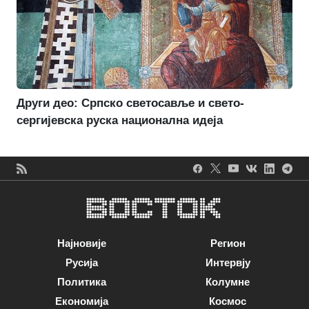
Други део: Српско светосавље и свето-
сергијевска руска национална идеја
Најновије
Регион
Русија
Интервју
Политика
Колумне
Економија
Космос