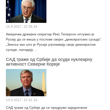
16.9.2017. 22:36:34
Амерички државни секретар Рекс Тилерсон оптужио је
Русију да се меша у послове својих „демократских суседа“.
„Земље као што је Русија угрожавају своје демократске
суседе, нападају ...
САД траже од Србије да осуди нуклеарну
активност Северне Кореје
13.9.2017. 22:41:16
САД траже од Србије да се придружи заједничком