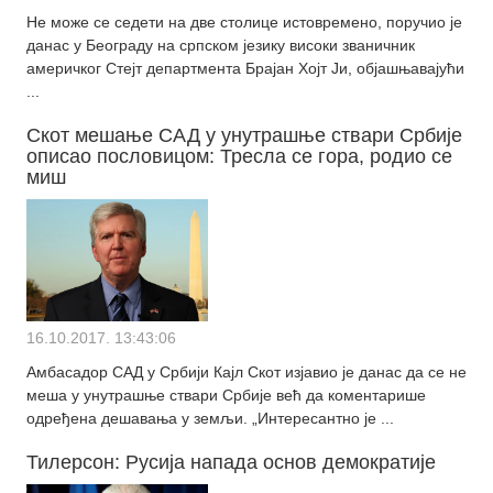
Не може се седети на две столице истовремено, поручио је
данас у Београду на српском језику високи званичник
америчког Стејт департмента Брајан Хојт Ји, објашњавајући
...
Скот мешање САД у унутрашње ствари Србије
описао пословицом: Тресла се гора, родио се
миш
16.10.2017. 13:43:06
Амбасадор САД у Србији Кајл Скот изјавио је данас да се не
меша у унутрашње ствари Србије већ да коментарише
одређена дешавања у земљи. „Интересантно је ...
Тилерсон: Русија напада основ демократије