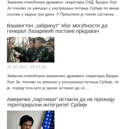
Заменик помоћника државног секретара САД, Брајан Хојт
Ји поново се умешао у унутрашња питања Србије по више
основа у задња три дана. У Приштини је током састанка ...
Вашингтон „забринут” због могућности да
генерал Лазаревић постане предавач
25.10.2017. 19:13:51
Заменик помоћника америчког државног секретара Брајан
Хојт Ји, поново се умешао у унутрашња питања Србије, те
је, поред тога што је данас истакао да се ...
Амерички „партнери” истакли да не признају
територијални интегритет Србије