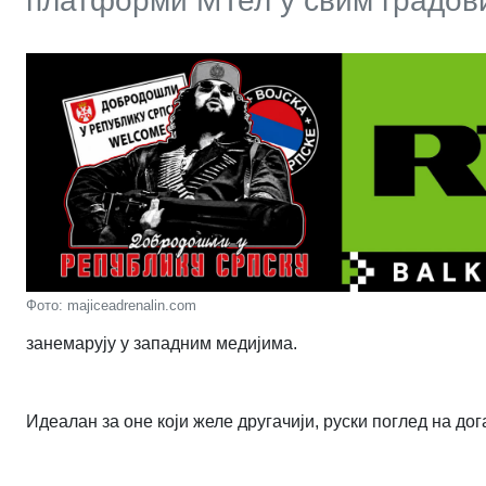
платформи МТел у свим градов
Фото: majiceadrenalin.com
занемарују у западним медијима.
Идеалан за оне који желе другачији, руски поглед на дог