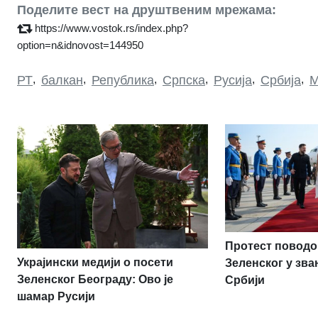
Поделите вест на друштвеним мрежама:
https://www.vostok.rs/index.php?
option=n&idnovost=144950
РТ
,
балкан
,
Република
,
Српска
,
Русија
,
Србија
,
М
Протест повод
Украјински медији о посети
Зеленског у зва
Зеленског Београду: Ово је
Србији
шамар Русији