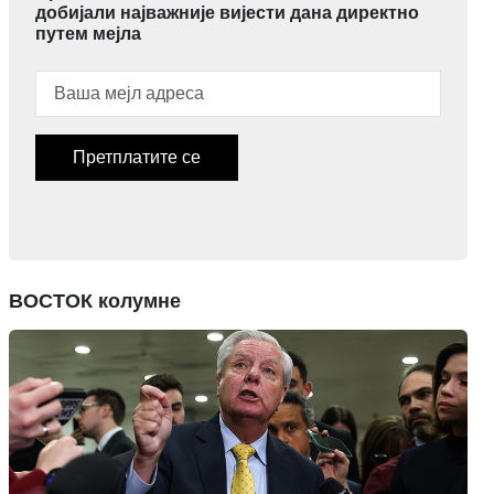
добијали најважније вијести дана директно
путем мејла
Претплатите се
ВОСТОК колумне