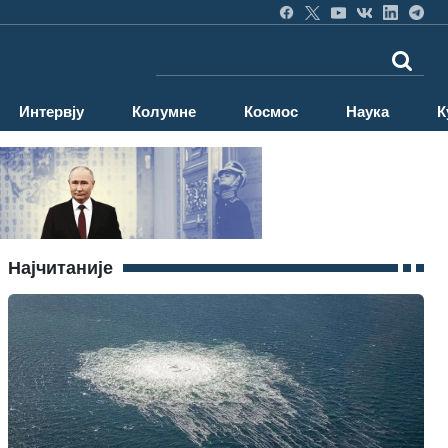
Интервју
Колумне
Космос
Наука
К
Најчитаније