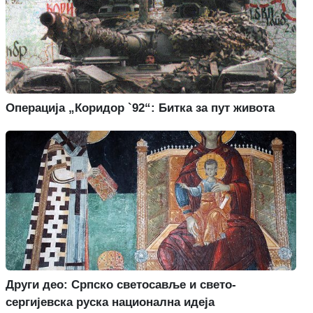
Операција „Коридор `92“: Битка за пут живота
Други део: Српско светосавље и свето-
сергијевска руска национална идеја