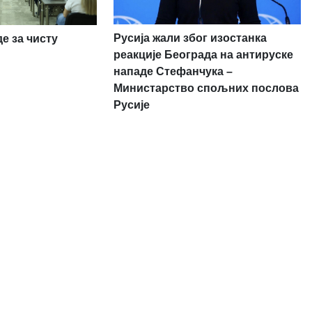
Русија жали због изостанка
е за чисту
реакције Београда на антируске
нападе Стефанчука –
Министарство спољних послова
Русије