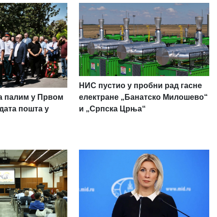
НИС пустио у пробни рад гасне
а палим у Првом
електране „Банатско Милошево“
дата пошта у
и „Српска Црња“