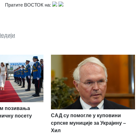
Пратите ВОСТОК на:
едији
ом позивања
САД су помогле у куповини
ничну посету
српске муниције за Украјину –
Хил