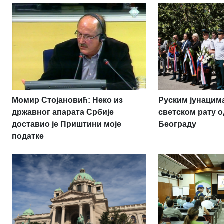
Момир Стојановић: Неко из
Руским јунацим
државног апарата Србије
светском рату о
доставио је Приштини моје
Београду
податке