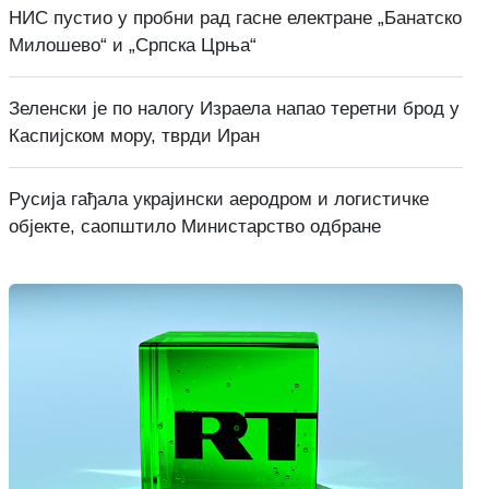
НИС пустио у пробни рад гасне електране „Банатско
Милошево“ и „Српска Црња“
Зеленски је по налогу Израела напао теретни брод у
Каспијском мору, тврди Иран
Русија гађала украјински аеродром и логистичке
објекте, саопштило Министарство одбране