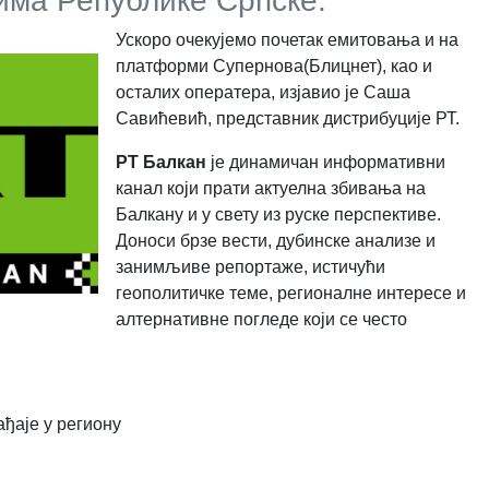
има Републике Српске.
Ускоро очекујемо почетак емитовања и на
платформи Супернова(Блицнет), као и
осталих оператера, изјавио је Саша
Савићевић, представник дистрибуције РТ.
РТ Балкан
је динамичан информативни
канал који прати актуелна збивања на
Балкану и у свету из руске перспективе.
Доноси брзе вести, дубинске анализе и
занимљиве репортаже, истичући
геополитичке теме, регионалне интересе и
алтернативне погледе који се често
ађаје у региону