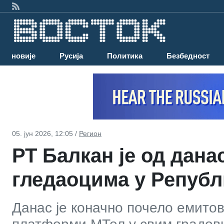
Најновије
Русија
Политика
Безбедност
05. јун 2026, 12:05 /
Регион
РТ Балкан је од дана
гледаоцима у Републ
Данас је коначно почело емито