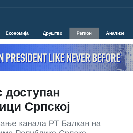
Економија
Друштво
Регион
Анализе
с доступан
ици Српској
вање канала РТ Балкан на