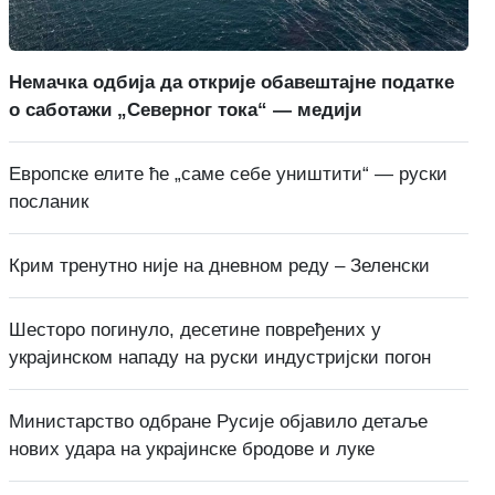
Немачка одбија да открије обавештајне податке
о саботажи „Северног тока“ — медији
Европске елите ће „саме себе уништити“ — руски
посланик
Крим тренутно није на дневном реду – Зеленски
Шесторо погинуло, десетине повређених у
украјинском нападу на руски индустријски погон
Министарство одбране Русије објавило детаље
нових удара на украјинске бродове и луке