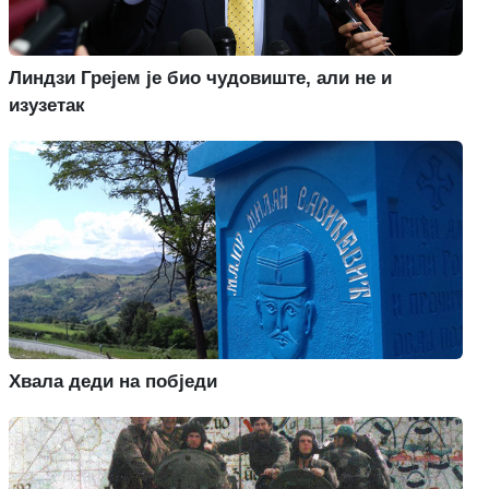
Линдзи Грејем је био чудовиште, али не и
изузетак
Хвала деди на побједи