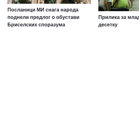
Посланици МИ снага народа
Прилика за млад
поднели предлог о обустави
десетку
Бриселских споразума