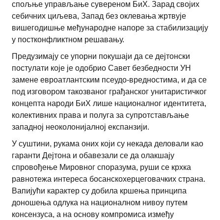
спољње управљање сувереном БиХ. Зарад својих
себичних циљева, Запад без оклевања жртвује
вишегодишње међународне напоре за стабилизацију
у постконфликтном решавању.
Предузимају се упорни покушаји да се дејтонски
постулати које је одобрио Савет безбедности УН
замене евроатлантским псеудо-вредностима, и да се
под изговором такозваног грађанског унитаристичког
концепта народи БиХ лише националног идентитета,
колективних права и полуга за супротстављање
западној неоколонијалној експанзији.
У суштини, рукама оних који су некада деловали као
гаранти Дејтона и обавезали се да олакшају
спровођење Мировног споразума, руши се крхка
равнотежа интереса босанскохерцеговачких страна.
Вапијући карактер су добила кршења принципа
доношења одлука на националном нивоу путем
консензуса, а на основу компромиса између