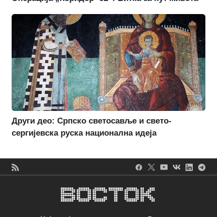
Други део: Српско светосавље и свето-
сергијевска руска национална идеја