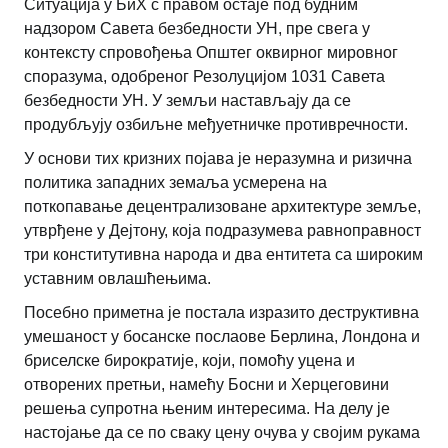
Ситуација у БиХ с правом остаје под будним
надзором Савета безбедности УН, пре свега у
контексту спровођења Општег оквирног мировног
споразума, одобреног Резолуцијом 1031 Савета
безбедности УН. У земљи настављају да се
продубљују озбиљне међуетничке противречности.
У основи тих кризних појава је неразумна и ризична
политика западних земаља усмерена на
поткопавање децентрализоване архитектуре земље,
утврђене у Дејтону, која подразумева равноправност
три конститутивна народа и два ентитета са широким
уставним овлашћењима.
Посебно приметна је постала изразито деструктивна
умешаност у босанске послаове Берлина, Лондона и
бриселске бирократије, који, помоћу уцена и
отворених претњи, намећу Босни и Херцеговини
решења супротна њеним интересима. На делу је
настојање да се по сваку цену очува у својим рукама