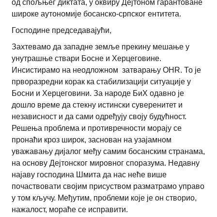
од спољњег диктата, у оквиру Дејтоном гарантоване
широке аутономије босанско-српског ентитета.
Господине председавајући,
Захтевамо да западне земље прекину мешање у
унутрашње ствари Босне и Херцеговине.
Инсистирамо на неодложном затварању OHR. То је
прворазредни корак ка стабилизацији ситуације у
Босни и Херцеговини. За народе БиХ одавно је
дошло време да стекну истински суверенитет и
независност и да сами одређују своју будућност.
Решења проблема и противречности морају се
пронаћи кроз широк, заснован на узајамном
уважавању дијалог међу самим босанским странама,
на основу Дејтонског мировног споразума. Недавну
најаву господина Шмита да нас неће више
почаствовати својим присуством разматрамо управо
у том кључу. Међутим, проблеми које је он створио,
нажалост, мораће се исправити.