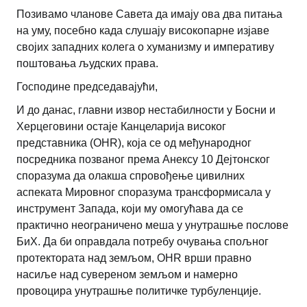
Позивамо чланове Савета да имају ова два питања
на уму, посебно када слушају високопарне изјаве
својих западних колега о хуманизму и императиву
поштовања људских права.
Господине председавајући,
И до данас, главни извор нестабилности у Босни и
Херцеговини остаје Канцеларија високог
представника (OHR), која се од међународног
посредника позваног према Анексу 10 Дејтонског
споразума да олакша спровођење цивилних
аспеката Мировног споразума трансформисала у
инструмент Запада, који му омогућава да се
практично неограничено меша у унутрашње послове
БиХ. Да би оправдала потребу очувања спољног
протектората над земљом, OHR врши правно
насиље над сувереном земљом и намерно
провоцира унутрашње политичке турбуленције.