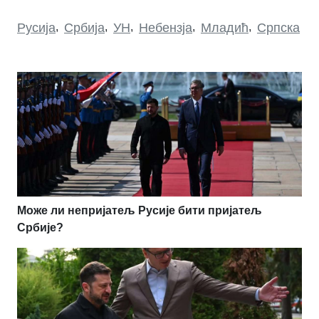
Русија
,
Србија
,
УН
,
Небензја
,
Младић
,
Српска
Може ли непријатељ Русије бити пријатељ
Србије?