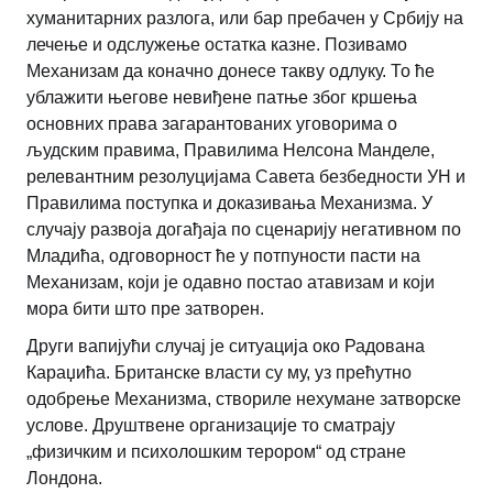
хуманитарних разлога, или бар пребачен у Србију на
лечење и одслужење остатка казне. Позивамо
Механизам да коначно донесе такву одлуку. То ће
ублажити његове невиђене патње због кршења
основних права загарантованих уговорима о
људским правима, Правилима Нелсона Манделе,
релевантним резолуцијама Савета безбедности УН и
Правилима поступка и доказивања Механизма. У
случају развоја догађаја по сценарију негативном по
Младића, одговорност ће у потпуности пасти на
Механизам, који је одавно постао атавизам и који
мора бити што пре затворен.
Други вапијући случај је ситуација око Радована
Караџића. Британске власти су му, уз прећутно
одобрење Механизма, створиле нехумане затворске
услове. Друштвене организације то сматрају
„физичким и психолошким терором“ од стране
Лондона.