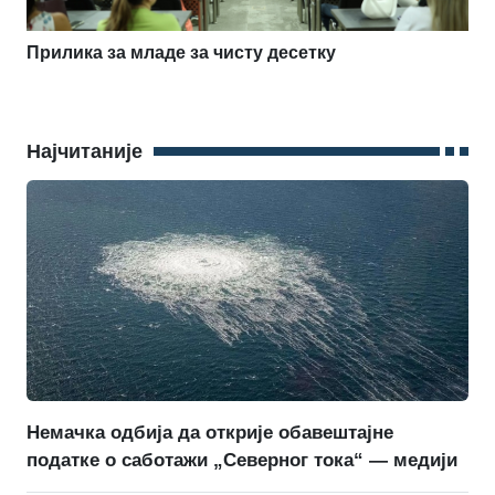
Прилика за младе за чисту десетку
Најчитаније
Немачка одбија да открије обавештајне
податке о саботажи „Северног тока“ — медији