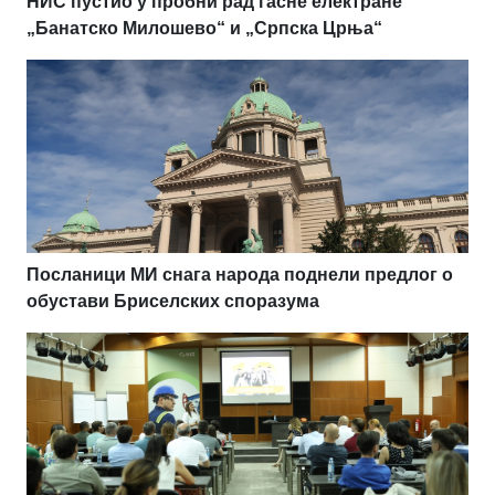
НИС пустио у пробни рад гасне електране
„Банатско Милошево“ и „Српска Црња“
Посланици МИ снага народа поднели предлог о
обустави Бриселских споразума