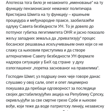
Апотеоза тога било је незаконито „именовање“ на ту
функцију пензионисаног немачког политичара
Кристијана Шмита на ту функцију – кршењем
процедура и међународне праксе, заобилазећи
одлуку Савета безбедности УН. То је довело до
потпуног губитка легитимитета OHR и јасно показало
жељу западних земаља да „приватизују“ процес
босанског решавања искључивањем оних који се не
слажу са њиховим приступима и да створе
алтернативне Савету безбедности УН формате
надзора ситуације у БиХ од стране у духу
озлоглашеног „поретка заснованог на правилима“.
Господин Шмит, уз подршку оних чије говоре данас
слушамо у овој сали, опет и опет лицемерно
покушава да пребаци одговорност за последице
својих дестабилизујућих акција на Републику Српску,
окривљујући за све смртне грехе Србе и њихове
вође, који теже да воде патриотску линију, независну