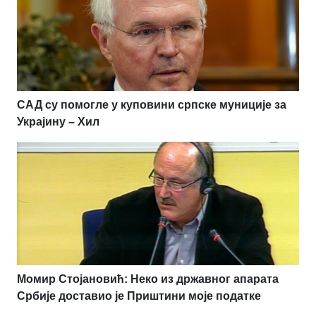
САД су помогле у куповини српске муниције за
Украјину – Хил
Момир Стојановић: Неко из државног апарата
Србије доставио је Приштини моје податке