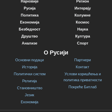
Најновије
Регион
Русија
Интервју
Политика
Колумне
Економија
Космос
Безбедност
Наука
Друштво
Култура
Анализе
Спорт
О Русији
Основни подаци
Партнери
Историја
Контакт
Политички систем
Услови коришћења и
политика приватности
Религија
Покреће Битлаб
Становништво
Језик
Економија