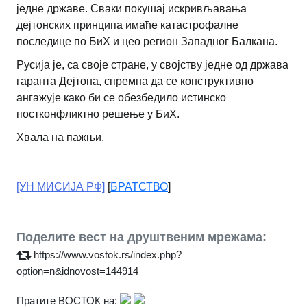
једне државе. Сваки покушај искривљавања
дејтонских принципа имаће катастрофалне
последице по БиХ и цео регион Западног Балкана.
Русија је, са своје стране, у својству једне од држава
гаранта Дејтона, спремна да се конструктивно
ангажује како би се обезбедило истинско
постконфликтно решење у БиХ.
Хвала на пажњи.
[УН МИСИЈА РФ]
[
БРАТСТВО
]
Поделите вест на друштвеним мрежама:
https://www.vostok.rs/index.php?
option=n&idnovost=144914
Пратите ВОСТОК на: