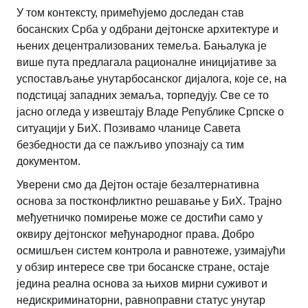
У том контексту, примећујемо доследан став
босанских Срба у одбрани дејтонске архитектуре и
њених децентрализованих темеља. Бањалука је
више пута предлагала рационалне иницијативе за
успостављање унутарбосанског дијалога, које се, на
подстицај западних земаља, торпедују. Све се то
јасно огледа у извештају Владе Републике Српске о
ситуацији у БиХ. Позивамо чланице Савета
безбедности да се пажљиво упознају са тим
документом.
Уверени смо да Дејтон остаје безалтернативна
основа за постконфликтно решавање у БиХ. Трајно
међуетничко помирење може се достићи само у
оквиру дејтонског међународног права. Добро
осмишљен систем контрола и равнотеже, узимајући
у обзир интересе све три босанске стране, остаје
једина реална основа за њихов мирни суживот и
недискриминаторни, равноправни статус унутар