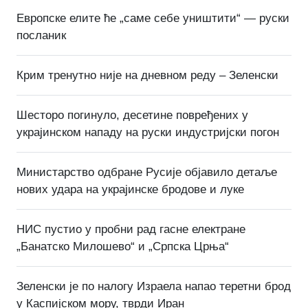
Европске елите ће „саме себе уништити“ — руски
посланик
Крим тренутно није на дневном реду – Зеленски
Шесторо погинуло, десетине повређених у
украјинском нападу на руски индустријски погон
Министарство одбране Русије објавило детаље
нових удара на украјинске бродове и луке
НИС пустио у пробни рад гасне електране
„Банатско Милошево“ и „Српска Црња“
Зеленски је по налогу Израела напао теретни брод
у Каспијском мору, тврди Иран