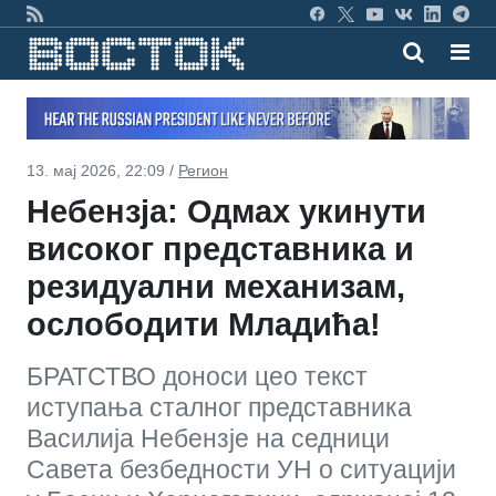
13. мај 2026, 22:09 /
Регион
Небензја: Одмах укинути
високог представника и
резидуални механизам,
ослободити Младића!
БРАТСТВО доноси цео текст
иступања сталног представника
Василија Небензје на седници
Савета безбедности УН о ситуацији