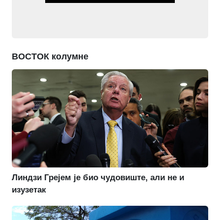
ВОСТОК колумне
Линдзи Грејем је био чудовиште, али не и
изузетак