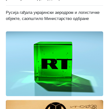
Русија гађала украјински аеродром и логистичке
објекте, саопштило Министарство одбране