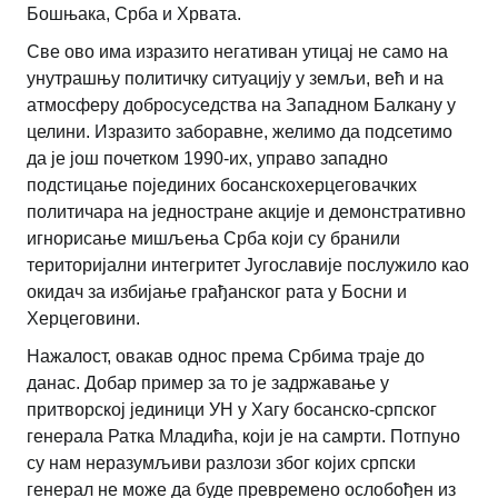
Бошњака, Срба и Хрвата.
Све ово има изразито негативан утицај не само на
унутрашњу политичку ситуацију у земљи, већ и на
атмосферу добросуседства на Западном Балкану у
целини. Изразито заборавне, желимо да подсетимо
да је још почетком 1990-их, управо западно
подстицање појединих босанскохерцеговачких
политичара на једностране акције и демонстративно
игнорисање мишљења Срба који су бранили
територијални интегритет Југославије послужило као
окидач за избијање грађанског рата у Босни и
Херцеговини.
Нажалост, овакав однос према Србима траје до
данас. Добар пример за то је задржавање у
притворској јединици УН у Хагу босанско-српског
генерала Ратка Младића, који је на самрти. Потпуно
су нам неразумљиви разлози због којих српски
генерал не може да буде превремено ослобођен из