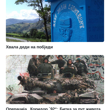
Хвала деди на побједи
Операција „Коридор `92“: Битка за пут живота