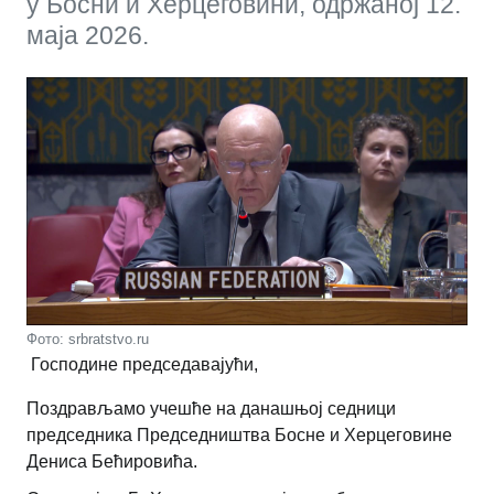
у Босни и Херцеговини, одржаној 12.
маја 2026.
Фото: srbratstvo.ru
Господине председавајући,
Поздрављамо учешће на данашњој седници
председника Председништва Босне и Херцеговине
Дениса Бећировића.