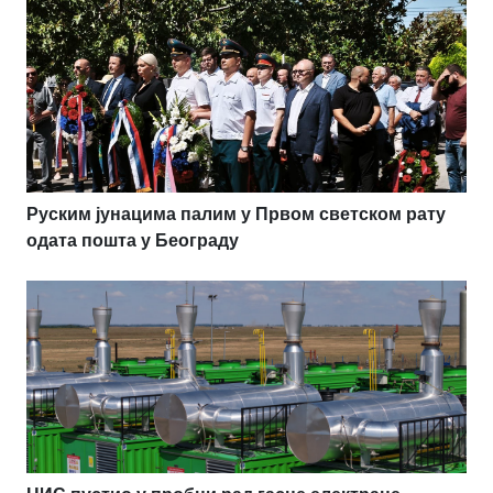
Руским јунацима палим у Првом светском рату
одата пошта у Београду