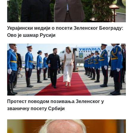
Украјински медији о посети Зеленског Београду:
Ово је шамар Русији
Протест поводом позивања Зеленског у
званичну посету Србији