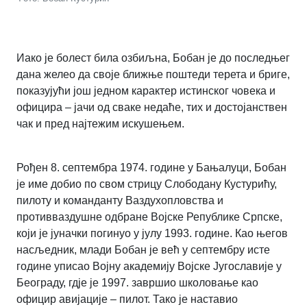
Иако је болест била озбиљна, Бобан је до последњег
дана желео да своје ближње поштеди терета и бриге,
показујући још једном карактер истинског човека и
официра – јачи од сваке недаће, тих и достојанствен
чак и пред најтежим искушењем.
Рођен 8. септембра 1974. године у Бањалуци, Бобан
је име добио по свом стрицу Слободану Кустурићу,
пилоту и команданту Ваздухопловства и
противваздушне одбране Војске Републике Српске,
који је јуначки погинуо у јулу 1993. године. Као његов
насљедник, млади Бобан је већ у септембру исте
године уписао Војну академију Војске Југославије у
Београду, гдје је 1997. завршио школовање као
официр авијације – пилот. Тако је наставио