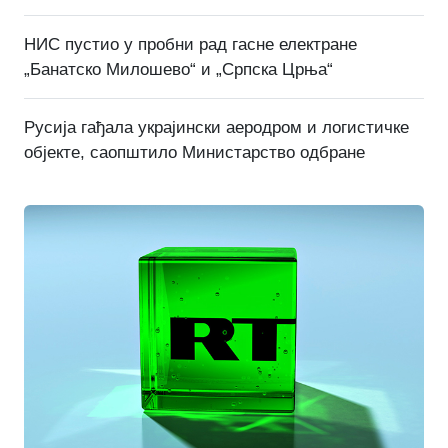
НИС пустио у пробни рад гасне електране
„Банатско Милошево“ и „Српска Црња“
Русија гађала украјински аеродром и логистичке
објекте, саопштило Министарство одбране