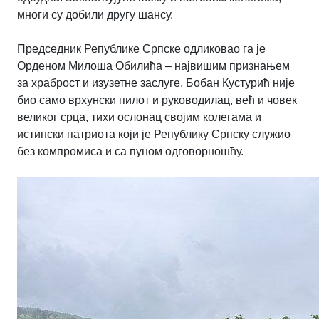
многи су добили другу шансу.
Председник Републике Српске одликовао га је
Орденом Милоша Обилића – највишим признањем
за храброст и изузетне заслуге. Бобан Кустурић није
био само врхунски пилот и руководилац, већ и човек
великог срца, тихи ослонац својим колегама и
истински патриота који је Републику Српску служио
без компромиса и са пуном одговорношћу.