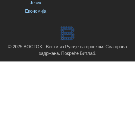
Језик
Економија
© 2025 ВОСТОК | Вести из Русије на српском. Сва права
задржана.
Покреће Битлаб
.