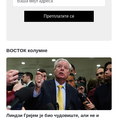
Претплатите се
ВОСТОК колумне
Линдзи Грејем је био чудовиште, али не и