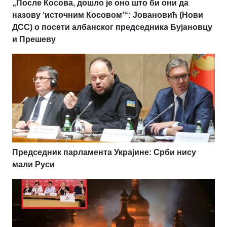
„После Косова, дошло је оно што би они да
назову ‘источним Косовом’“: Јовановић (Нови
ДСС) о посети албанског председника Бујановцу
и Прешеву
Председник парламента Украјине: Срби нису
мали Руси