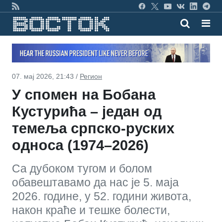
07. мај 2026, 21:43 /
Регион
У спомен на Бобана
Кустурића – један од
темеља српско-руских
односа (1974–2026)
Са дубоком тугом и болом
обавештавамо да нас је 5. маја
2026. године, у 52. години живота,
након краће и тешке болести,