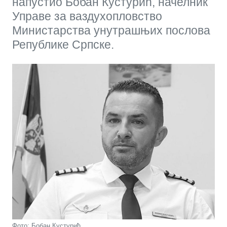
напустио Бобан Кустурић, начелник
Управе за ваздухопловство
Министарства унутрашњих послова
Републике Српске.
Фото: Бобан Кустурић