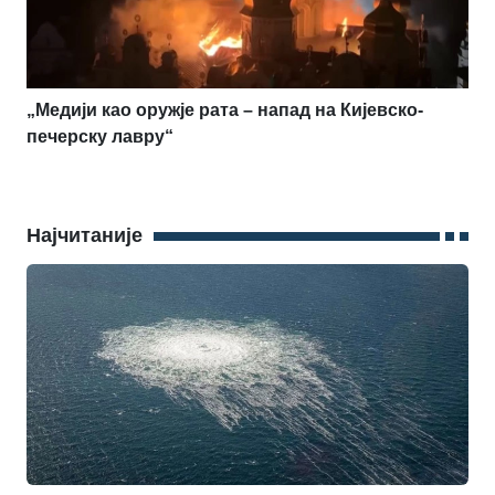
„Медији као оружје рата – напад на Кијевско-
печерску лавру“
Најчитаније