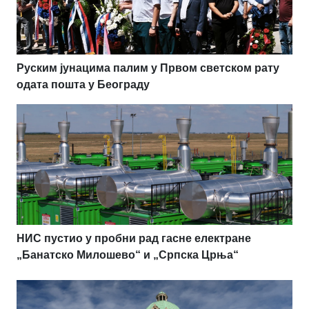
Руским јунацима палим у Првом светском рату
одата пошта у Београду
НИС пустио у пробни рад гасне електране
„Банатско Милошево“ и „Српска Црња“