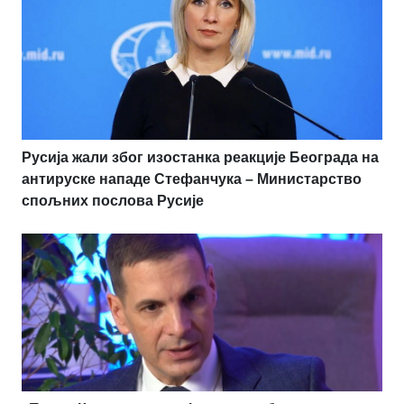
Русија жали због изостанка реакције Београда на
антируске нападе Стефанчука – Министарство
спољних послова Русије