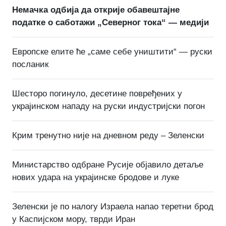
Немачка одбија да открије обавештајне
податке о саботажи „Северног тока“ — медији
Европске елите ће „саме себе уништити“ — руски
посланик
Шесторо погинуло, десетине повређених у
украјинском нападу на руски индустријски погон
Крим тренутно није на дневном реду – Зеленски
Министарство одбране Русије објавило детаље
нових удара на украјинске бродове и луке
Зеленски је по налогу Израела напао теретни брод
у Каспијском мору, тврди Иран