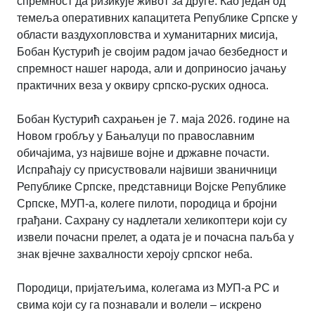
спремност да ризикује живот за друге. Као један од
темеља оперативних капацитета Републике Српске у
области ваздухопловства и хуманитарних мисија,
Бобан Кустурић је својим радом јачао безбедност и
спремност нашег народа, али и доприносио јачању
практичних веза у оквиру српско-руских односа.
Бобан Кустурић сахрањен је 7. маја 2026. године на
Новом гробљу у Бањалуци по православним
обичајима, уз највише војне и државне почасти.
Испраћају су присуствовали највиши званичници
Републике Српске, представници Војске Републике
Српске, МУП-а, колеге пилоти, породица и бројни
грађани. Сахрану су надлетали хеликоптери који су
извели почасни прелет, а одата је и почасна паљба у
знак вјечне захвалности хероју српског неба.
Породици, пријатељима, колегама из МУП-а РС и
свима који су га познавали и волели – искрено