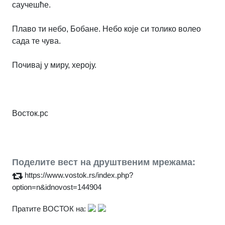
саучешће.
Плаво ти небо, Бобане. Небо које си толико волео
сада те чува.
Почивај у миру, хероју.
Восток.рс
Поделите вест на друштвеним мрежама:
https://www.vostok.rs/index.php?
option=n&idnovost=144904
Пратите ВОСТОК на: