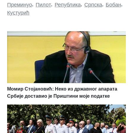
Преминуо
,
Пилот
,
Република
,
Српска
,
Бобан
,
Кустурић
Момир Стојановић: Неко из државног апарата
Србије доставио је Приштини моје податке