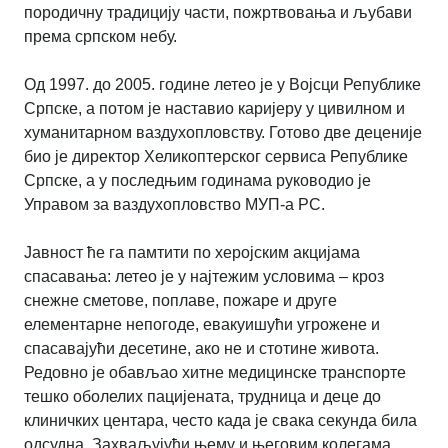
породичну традицију части, пожртвовања и љубави
према српском небу.
Од 1997. до 2005. године летео је у Војсци Републике
Српске, а потом је наставио каријеру у цивилном и
хуманитарном ваздухопловству. Готово две деценије
био је директор Хеликоптерског сервиса Републике
Српске, а у последњим годинама руководио је
Управом за ваздухопловство МУП-а РС.
Јавност ће га памтити по херојским акцијама
спасавања: летео је у најтежим условима – кроз
снежне сметове, поплаве, пожаре и друге
елементарне непогоде, евакуишући угрожене и
спасавајући десетине, ако не и стотине живота.
Редовно је обављао хитне медицинске транспорте
тешко оболелих пацијената, трудница и деце до
клиничких центара, често када је свака секунда била
одсудна. Захваљујући њему и његовим колегама,