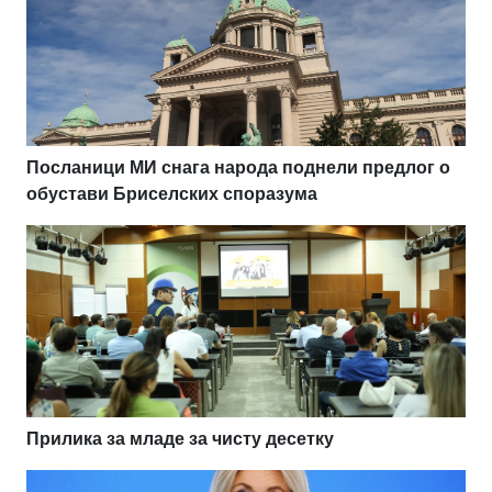
Посланици МИ снага народа поднели предлог о
обустави Бриселских споразума
Прилика за младе за чисту десетку