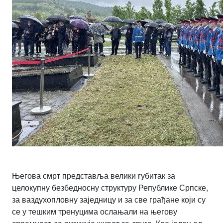
Његова смрт представља велики губитак за
целокупну безбедносну структуру Републике Српске,
за ваздухопловну заједницу и за све грађане који су
се у тешким тренуцима ослањали на његову