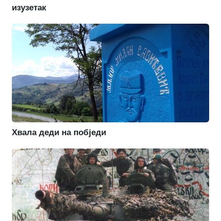
изузетак
Хвала деди на побједи