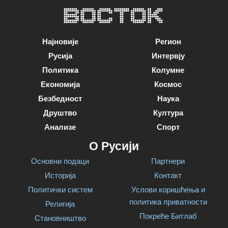
Најновије
Регион
Русија
Интервју
Политика
Колумне
Економија
Космос
Безбедност
Наука
Друштво
Култура
Анализе
Спорт
О Русији
Основни подаци
Партнери
Историја
Контакт
Политички систем
Услови коришћења и
политика приватности
Религија
Покреће Битлаб
Становништво