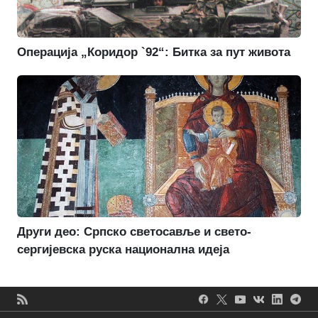
Операција „Коридор `92“: Битка за пут живота
Други део: Српско светосавље и свето-
сергијевска руска национална идеја