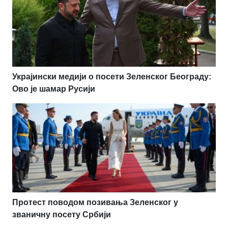
Украјински медији о посети Зеленског Београду:
Ово је шамар Русији
Протест поводом позивања Зеленског у
званичну посету Србији