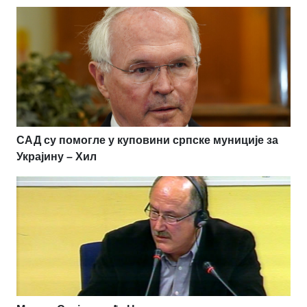
САД су помогле у куповини српске муниције за
Украјину – Хил