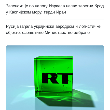
Зеленски је по налогу Израела напао теретни брод
у Каспијском мору, тврди Иран
Русија гађала украјински аеродром и логистичке
објекте, саопштило Министарство одбране