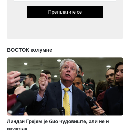
Претплатите се
ВОСТОК колумне
Линдзи Грејем је био чудовиште, али не и
изузетак