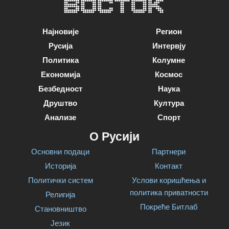
Најновије
Регион
Русија
Интервју
Политика
Колумне
Економија
Космос
Безбедност
Наука
Друштво
Култура
Анализе
Спорт
О Русији
Основни подаци
Партнери
Историја
Контакт
Политички систем
Услови коришћења и
политика приватности
Религија
Покреће Битлаб
Становништво
Језик