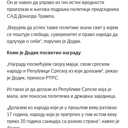
Он је навео да управо из тих истих вредности
произлази и његова подршка политици председника
САД Доналда Трампа.
„
Верујем да успех такве политике значи свет у којем
се поштује слобода, суверенитет и право народа да
одлучује о себи“, поручио је Додик.
Коме је Додик посветио награду
„
Награду посвећујем својој мајци, свом српском
народу и Републици Српској из које долазим“, рекао
је Додик, преноси РТРС.
Истакао је да долази из Републике Српске која је
мала, али поносна политичка и државна заједница.
„
Долазим из народа који је у прошлом веку ратовао
17 година, народу који је претрпео у том истом веку
преко 20 година санкција са разних страна“, навео је