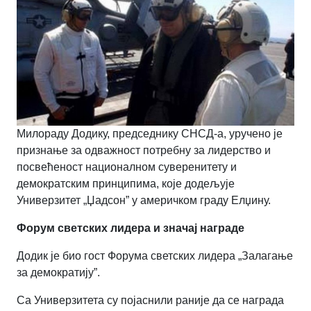
Милораду Додику, председнику СНСД-а, уручено је
признање за одважност потребну за лидерство и
посвећеност националном суверенитету и
демократским принципима, које додељује
Универзитет „Џадсон” у америчком граду Елџину.
Форум светских лидера и значај награде
Додик је био гост Форума светских лидера
„
Залагање
за демократију
”
.
Са Универзитета су појаснили раније да се награда