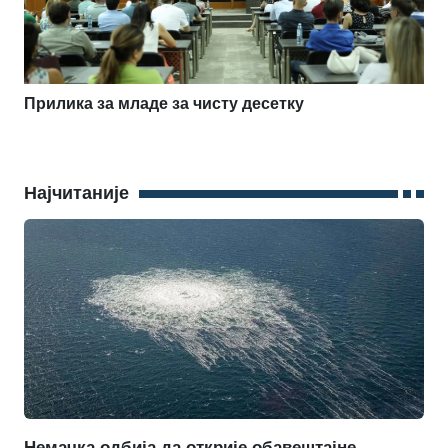
Прилика за младе за чисту десетку
Најчитаније
Немачка одбија да открије обавештајне