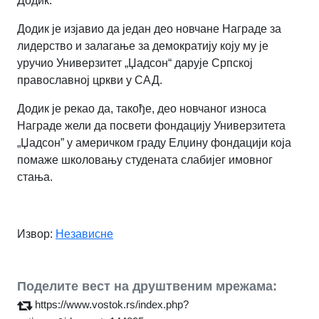
Додик.
Додик је изјавио да један део новчане Награде за
лидерство и залагање за демократију коју му је
уручио Универзитет „Џадсон“ дарује Српској
православној цркви у САД.
Додик је рекао да, такође, део новчаног износа
Награде жели да посвети фондацију Универзитета
„Џадсон” у америчком граду Елџину фондацији која
помаже школовању студената слабијег имовног
стања.
Извор:
Независне
Поделите вест на друштвеним мрежама:
https://www.vostok.rs/index.php?