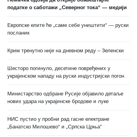
податке о саботажи „Северног тока“ — медији
Европске елите ће „саме себе уништити“ — руски
посланик
Крим тренутно није на дневном реду – Зеленски
Шесторо погинуло, десетине повређених у
украјинском нападу на руски индустријски погон
Министарство одбране Русије објавило детаље
нових удара на украјинске бродове и луке
НИС пустио у пробни рад гасне електране
„Банатско Милошево“ и „Српска Црња“