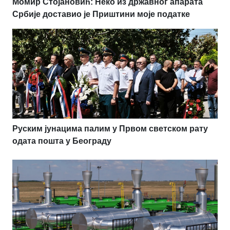
Момир Стојановић: Неко из државног апарата
Србије доставио је Приштини моје податке
Руским јунацима палим у Првом светском рату
одата пошта у Београду