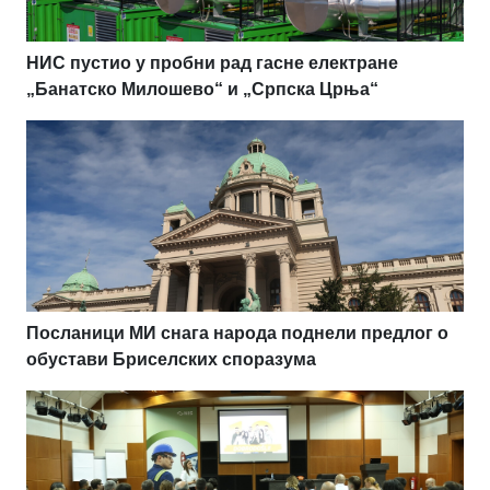
НИС пустио у пробни рад гасне електране
„Банатско Милошево“ и „Српска Црња“
Посланици МИ снага народа поднели предлог о
обустави Бриселских споразума