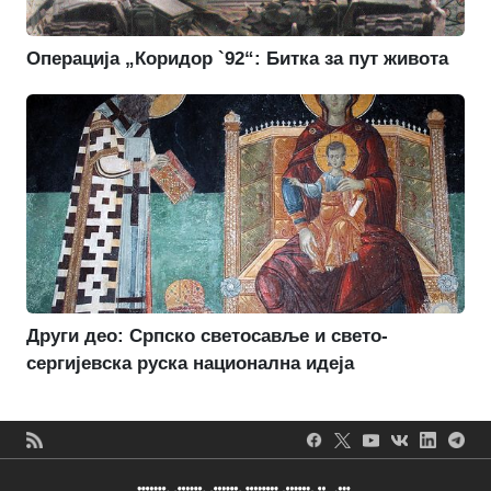
Операција „Коридор `92“: Битка за пут живота
Други део: Српско светосавље и свето-
сергијевска руска национална идеја