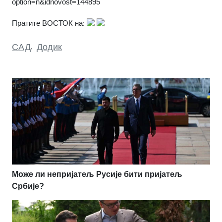
option=n&idnovost=144895
Пратите ВОСТОК на:
САД
,
Додик
Може ли непријатељ Русије бити пријатељ
Србије?