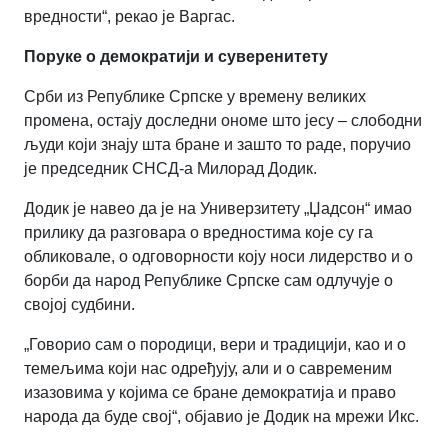
вредности“, рекао је Варгас.
Поруке о демократији и суверенитету
Срби из Републике Српске у времену великих
промена, остају доследни ономе што јесу
–
слободни
људи који знају шта бране и зашто то раде, поручио
је председник СНСД-а Милорад Додик.
Додик је навео да је на Универзитету „Џадсон“ имао
прилику да разговара о вредностима које су га
обликовале, о одговорности коју носи лидерство и о
борби да народ Републике Српске сам одлучује о
својој судбини.
„Говорио сам о породици, вери и традицији, као и о
темељима који нас одређују, али и о савременим
изазовима у којима се бране демократија и право
народа да буде свој“, објавио је Додик на мрежи Икс.