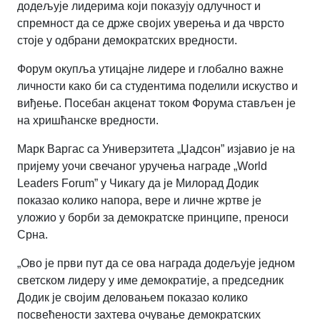
додељује лидерима који показују одлучност и
спремност да се држе својих уверења и да чврсто
стоје у одбрани демократских вредности.
Форум окупља утицајне лидере и глобално важне
личности како би са студентима поделили искуство и
виђење. Посебан акценат током Форума стављен је
на хришћанске вредности.
Марк Варгас са Универзитета „Џадсон” изјавио је на
пријему уочи свечаног уручења награде „World
Leaders Forum” у Чикагу да је Милорад Додик
показао колико напора, вере и личне жртве је
уложио у борби за демократске принципе, преноси
Срна.
„Ово је први пут да се ова награда додељује једном
светском лидеру у име демократије, а председник
Додик је својим деловањем показао колико
посвећености захтева очување демократских