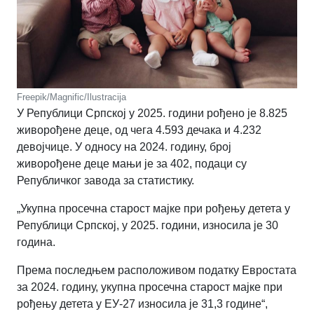
Freepik/Magnific/Ilustracija
У Републици Српској у 2025. години рођено је 8.825
живорођене деце, од чега 4.593 дечака и 4.232
девојчице. У односу на 2024. годину, број
живорођене деце мањи је за 402, подаци су
Републичког завода за статистику.
„Укупна просечна старост мајке при рођењу детета у
Републици Српској, у 2025. години, износила је 30
година.
Према последњем расположивом податку Евростата
за 2024. годину, укупна просечна старост мајке при
рођењу детета у ЕУ-27 износила је 31,3 године“,