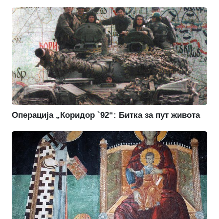
Операција „Коридор `92“: Битка за пут живота