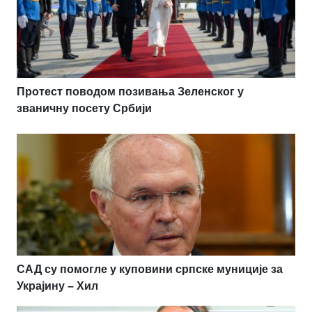
Протест поводом позивања Зеленског у
званичну посету Србији
САД су помогле у куповини српске муниције за
Украјину – Хил