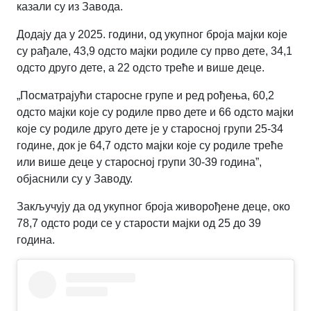
казали су из Завода.
Додају да у 2025. години, од укупног броја мајки које
су рађале, 43,9 одсто мајки родиле су прво дете, 34,1
одсто друго дете, а 22 одсто треће и више деце.
„Посматрајући старосне групе и ред рођења, 60,2
одсто мајки које су родиле прво дете и 66 одсто мајки
које су родиле друго дете је у старосној групи 25-34
године, док је 64,7 одсто мајки које су родиле треће
или више деце у старосној групи 30-39 година
”
,
објаснили су у Заводу.
Закључују да од укупног броја живорођене деце, око
78,7 одсто роди се у старости мајки од 25 до 39
година.