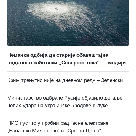
Немачка одбија да открије обавештајне
податке о саботажи „Северног тока“ — медији
Крим тренутно није на дневном реду – Зеленски
Министарство одбране Русије објавило детаље
нових удара на украјинске бродове и луке
НИС пустио у пробни рад гасне електране
„Банатско Милошево“ и „Српска Црња“