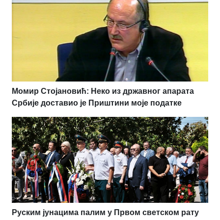
Момир Стојановић: Неко из државног апарата
Србије доставио је Приштини моје податке
Руским јунацима палим у Првом светском рату