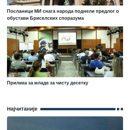
Посланици МИ снага народа поднели предлог о
обустави Бриселских споразума
Прилика за младе за чисту десетку
Најчитаније