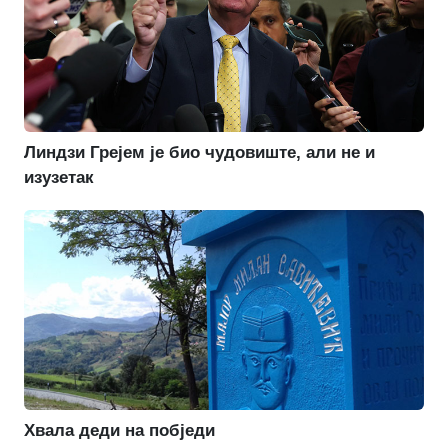
Линдзи Грејем је био чудовиште, али не и
изузетак
Хвала деди на побједи