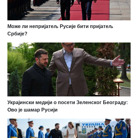
Може ли непријатељ Русије бити пријатељ
Србије?
Украјински медији о посети Зеленског Београду:
Ово је шамар Русији