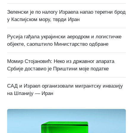
Зеленски је по налогу Израела напао теретни брод
у Каспијском мору, тврди Иран
Русија гађала украјински аеродром и логистичке
објекте, саопштило Министарство одбране
Момир Стојановић: Неко из државног апарата
Србије доставио је Приштини моје податке
САД и Израел организовали мигрантску инвазију
на Шпанију — Иран