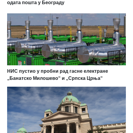
одата пошта у Београду
НИС пустио у пробни рад гасне електране
„Банатско Милошево“ и „Српска Црња“