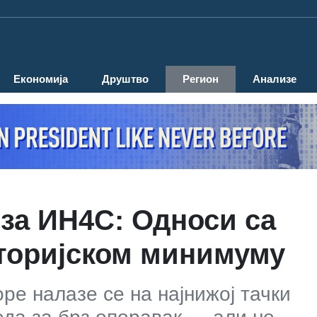
Економија
Друштво
Регион
Анализе
за ИН4С: Односи са
сторијском минимуму
ре налазе се на најнижој тачки