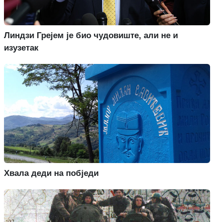
Линдзи Грејем је био чудовиште, али не и
изузетак
Хвала деди на побједи