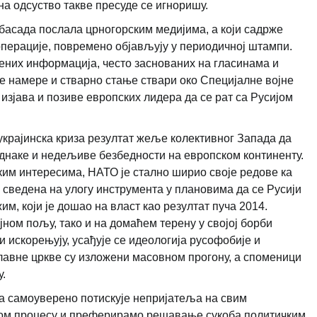
 одсуство такве пресуде се игноришу.
басада послала црногорским медијима, а који садрже
 операције, повремено објављују у периодичној штампи.
ених информација, често заснованих на гласинама и
 намере и стварно стање ствари око Специјалне војне
изјава и позиве европских лидера да се рат са Русијом
украјинска криза резултат жеље колективног Запада да
днаке и недељиве безбедности на европском континенту.
им интересима, НАТО је стално ширио своје редове ка
е сведена на улогу инструмента у плановима да се Русији
им, који је дошао на власт као резултат пуча 2014.
јном пољу, тако и на домаћем терену у својој борби
ки искорењују, усађује се идеологија русофобије и
лавне цркве су изложени масовном прогону, а споменици
у.
ја самоуверено потискује непријатеља на свим
ом процесу и преферирамо решавање сукоба политичким