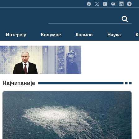
Интервју
Колумне
Космос
Наука
К
Најчитаније