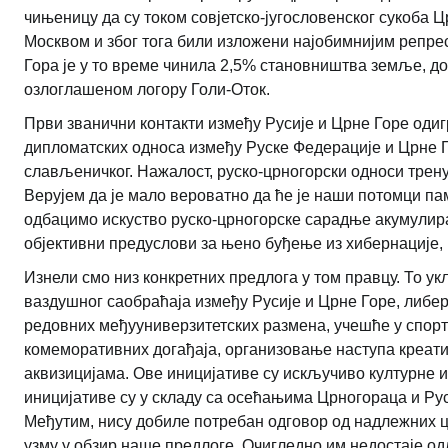
чињеницу да су током совјетско-југословенског сукоба 
Москвом и због тога били изложени најобимнијим репре
Гора је у то време чинила 2,5% становништва земље, до
озлоглашеном логору Голи-Оток.
Први званични контакти између Русије и Црне Горе одиг
дипломатских односа између Руске Федерације и Црне Г
слављеничког. Нажалост, руско-црногорски односи трену
Верујем да је мало вероватно да ће је наши потомци пам
одбацимо искуство руско-црногорске сарадње акумулира
објективни предуслови за њено буђење из хибернације, 
Изнели смо низ конкретних предлога у том правцу. То 
ваздушног саобраћаја између Русије и Црне Горе, либ
редовних међууниверзитетских размена, учешће у спор
комеморативних догађаја, организовање наступа креа
аквизицијама. Ове иницијативе су искључиво културне и
иницијативе су у складу са осећањима Црногораца и Ру
Међутим, нису добиле потребан одговор од надлежних цр
узму у обзир наше предлоге. Очигледно им недостаје од