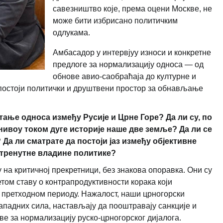
савезништво које, према оцени Москве, не
може бити избрисано политичким
одлукама.
Амбасадор у интервјуу износи и конкретне
предлоге за нормализацију односа — од
обнове авио-саобраћаја до културне и
 постоји политички и друштвени простор за обнављање
тање односа између Русије и Црне Горе? Да ли су, по
ивоу током дуге историје наше две земље? Да ли се
 ли сматрате да постоји јаз између објективне
 тренутне владине политике?
 на критичној прекретници, без знакова опоравка. Они су
том ставу о контрапродуктивности корака који
у претходном периоду. Нажалост, наши црногорски
западних сила, настављају да пооштравају санкције и
ве за нормализацију руско-црногорског дијалога.