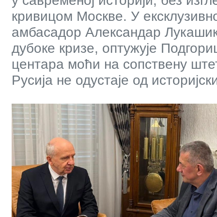
у савременој историји, без изг
кривицом Москве. У ексклузивн
амбасадор Александар Лукашик
дубоке кризе, оптужује Подгори
центара моћи на сопствену штет
Русија не одустаје од историјск