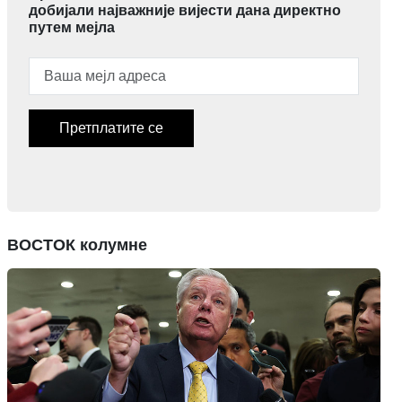
добијали најважније вијести дана директно
путем мејла
Претплатите се
ВОСТОК колумне