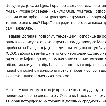
Верујем да је сама Црна Гора пре свега осетила негати
губици Русије су сведени на нулу. Обим губитака Подгор
званично потврђен, али црногорски стручњаци процењују
то много или мало? Поређења ради, црногорски извоз п
сами закључке.
Недавни догађаји потврђују тенденцију Подгорице да ост
онима који нису склони конструктивном дијалогу са Мос
проблем на Русији, која је предмет натегнутих оптужби 
(СВО), заборављајући да је то био неопходан одговор 
од стране Кијева, уз подршку његових страних покрови
објављивали јавна обраћања, саопштења и појашњења о 
највећом јасноћом изложени мотиви, правни основ и циљ
кијевског националистичког режима.
У таквом контексту, тешко је прихватити логику да руск
неповезане војне операције у Украјини. Паралелни покуш
заборав историјских, културних и духовних сродности, 