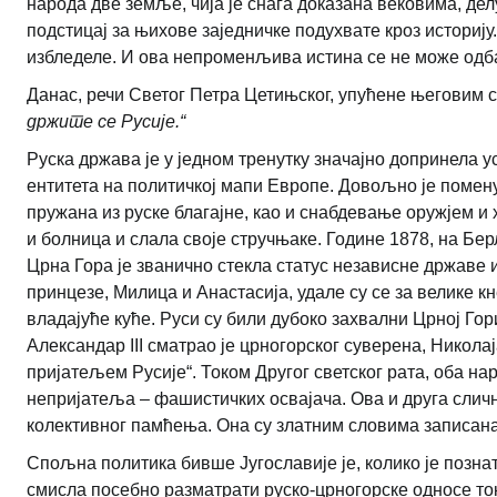
народа две земље, чија је снага доказана вековима, дел
подстицај за њихове заједничке подухвате кроз историј
избледеле. И ова непроменљива истина се не може одб
Данас, речи Светог Петра Цетињског, упућене његовим 
држите се Русије.“
Руска држава је у једном тренутку значајно допринела 
ентитета на политичкој мапи Европе. Довољно је помен
пружана из руске благајне, као и снабдевање оружјем и 
и болница и слала своје стручњаке. Године 1878, на Бе
Црна Гора је званично стекла статус независне државе 
принцезе, Милица и Анастасија, удале су се за велике к
владајуће куће. Руси су били дубоко захвални Црној Го
Александар III сматрао је црногорског суверена, Никол
пријатељем Русије“. Током Другог светског рата, оба на
непријатеља – фашистичких освајача. Ова и друга сличн
колективног памћења. Она су златним словима записана
Спољна политика бивше Југославије је, колико је позна
смисла посебно разматрати руско-црногорске односе то