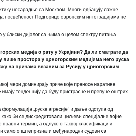
итику несарадње са Москвом. Многи одбацују лажне
 да посвећеност Подгорице европским интеграцијама не
 у блиски дијалог са њима о целом спектру питања
рских медија о рату у Украјини? Да ли сматрате да
ју више простора у црногорским медијима него руска
ску на причама везаним за Русију у црногорским
ликој мери доминирају приче које преносе наративе
е имају тенденцију да буду пристрасне и препуне оштрих
 формулација „руске агресије“ и даље одступа од
е како би се дискредитовали циљеви специјалне војне
је правни термин, а одлуке о таквој класификацији
ти само општепризнати међународни судови са