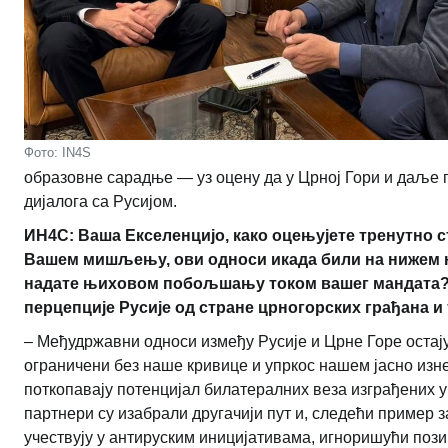
Фото: IN4S
образовне сарадње — уз оцену да у Црној Гори и даље
дијалога са Русијом.
ИН4С: Ваша Екселенцијо, како оцењујете тренутно с
Вашем мишљењу, ови односи икада били на нижем н
надате њиховом побољшању током вашег мандата? Да
перцепције Русије од стране црногорских грађана и
– Међудржавни односи између Русије и Црне Горе остају
ограничени без наше кривице и упркос нашем јасно изне
поткопавају потенцијал билатералних веза изграђених 
партнери су изабрали другачији пут и, следећи пример 
учествују у антируским иницијативама, игноришући пози