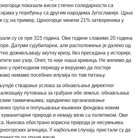
Црногорци показали висок степен солидарности са
сијама у поређењу са другим народима Југославије. Црна
к су, на пример, Црногорци чинили 21% затвореника у
рали су се пре 315 година. Ове године славимо 20 година
оре. Датуми сујубиларни, али расположење је далеко од
тно доживљавају акутну кризу, без преседана у историји.
тити као узор. Опет, то није наша кривица. Не желимо да
но у претходном периоду и верујемо да постоје
иако немамо посебних илузија по том питању.
укључује стварање услова за обнављање директног
ерализацију путовања за грађане обе земље, обнављање
тским такмичењима, заједничко организовање
тивних група и попуњавање књижних фондова новим
 хуманитарне природе и немају везе са политиком. Ове
са. Њихова обострано корисна природа је несумњива.
ногорских агенција. У најбољем случају, пристали су да
лучности да ураде више.