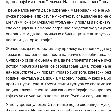
одговарајућим овлашћењима. Наша стална подсећања на
Треба напоменути да се одређени материјали које је Ам
руске процене и приступе у контексту специјалне војне
Међутим, они су буквално утопљени у поплави искривљ
спекулацијама, намерно погрешно представљајући руске
операције. А да не помињемо обилне цитате антируских 
настави „до горког краја“.
Желео бих да искористим ову прилику да поновим да је 
тражи једностране предности на рачун обезбеђивања је
Супротно својим обећањима да ће спречити претње руск
истоку, приближавајући се својим границама. Украјина ј
нанесе „стратешки пораз“. Управо због тога, кијевски реж
године, наставља да добија масовну подршку како на бо
против Руског света. Руски језик и култура се систематс
национализма, свештеници канонске Украјинске правос
који су чак и удаљено повезани са Русијом се уништавај
У међувремену, током Стратешке војне операције, Руси
фронтовима. Истовремено, посвећени смо преговарачк