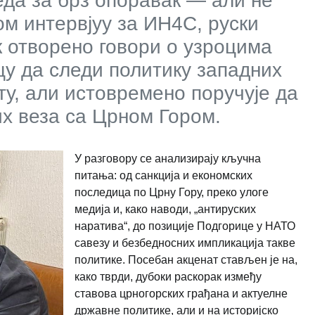
леда за брз опоравак — али не
ом интервјуу за ИН4С, руски
 отворено говори о узроцима
цу да следи политику западних
у, али истовремено поручује да
их веза са Црном Гором.
У разговору се анализирају кључна
питања: од санкција и економских
последица по Црну Гору, преко улоге
медија и, како наводи, „антируских
наратива“, до позиције Подгорице у НАТО
савезу и безбедносних импликација такве
политике. Посебан акценат стављен је на,
како тврди, дубоки раскорак између
ставова црногорских грађана и актуелне
државне политике, али и на историјско