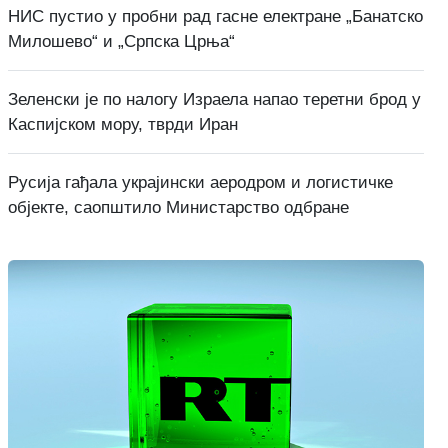
НИС пустио у пробни рад гасне електране „Банатско
Милошево“ и „Српска Црња“
Зеленски је по налогу Израела напао теретни брод у
Каспијском мору, тврди Иран
Русија гађала украјински аеродром и логистичке
објекте, саопштило Министарство одбране