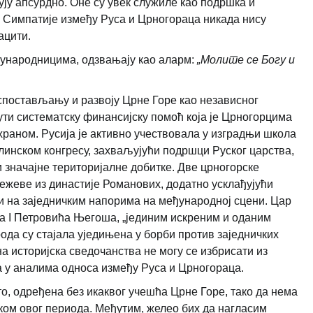
ују апсурдно. Оне су увек служиле као подршка и
у. Симпатије између Руса и Црногораца никада нису
ацити.
сународницима, одзвањају као аларм:
„Молите се Богу и
успостављању и развоју Црне Горе као независног
ути систематску финансијску помоћ која је Црногорцима
храном. Русија је активно учествовала у изградњи школа
рлинском конгресу, захваљујући подршци Руског царства,
и значајне територијалне добитке. Две црногорске
нежеве из династије Романових, додатно усклађујући
ри на заједничким напорима на међународној сцени. Цар
аја I Петровића Његоша, „јединим искреним и оданим
рода су стајала уједињена у борби против заједничких
а историјска сведочанства не могу се избрисати из
 у аналима односа између Руса и Црногораца.
то, одређена без икаквог учешћа Црне Горе, тако да нема
ком овог периода. Међутим, желео бих да нагласим