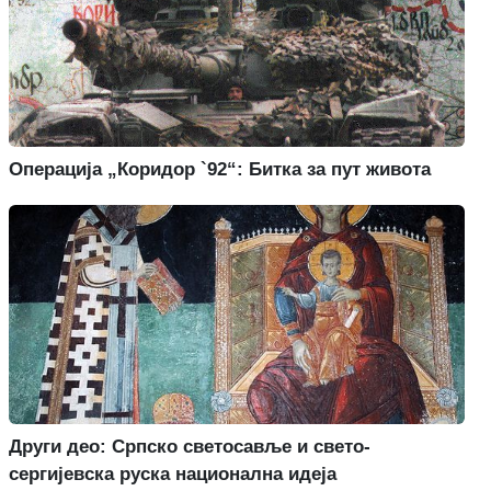
Операција „Коридор `92“: Битка за пут живота
Други део: Српско светосавље и свето-
сергијевска руска национална идеја