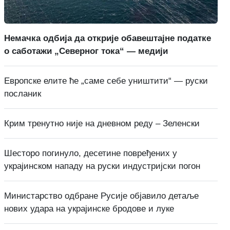
Немачка одбија да открије обавештајне податке
о саботажи „Северног тока“ — медији
Европске елите ће „саме себе уништити“ — руски
посланик
Крим тренутно није на дневном реду – Зеленски
Шесторо погинуло, десетине повређених у
украјинском нападу на руски индустријски погон
Министарство одбране Русије објавило детаље
нових удара на украјинске бродове и луке