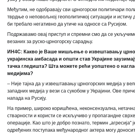
Међутим, не одобравају сви црногорски политичари пол
тврдње о неповољној геополитичкој ситуацији и истичу
би требало негативно да утиче на односе са Русијом.
Подржавамо овај приступ и спремни смо да се укључимо
везаних за руско-црногорску сарадњу.
ИН4С: Какво је Ваше мишљење о извештавању црного
украјинска амбасада и општи став Украјине заузима
тачка гледишта? Шта можете рећи уопштено о нагла
медијима?
– Није тајна да у извештавању црногорских медија у ве
западних медија у вези са сукобом у Украјини. Ове прич
напада на Русију.
На пример, широко коришћена, неконсензуална, нетачна
стварности и користи се искључиво у пропагандне сврх
операције. Као што је добро познато, термин „агресија“ 
одређених поступака међународног актера могу доноси