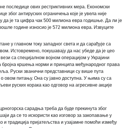
вне последице ових рестриктивних мера. Економски
ице због антируских ограничења које је увела није
 да је та цифра чак 500 милиона евра годишње. Да ли је
рошле године износио је 572 милиона евра. Извуците
ане у главном току западног света и да сарађује са
квом. Истовремено, покушавају да нас убеде да је цео
у вези са специјалном војном операцијом у Украјини
на бројна кршења норми и принципа међународног права
теља. Руски званични представници су више пута
овом питању. Она су јавно доступна. У њима су са
еви руских корака као одговор на агресивне акције
о-црногорска сарадња треба да буде прекинута због
аји да се то искористи као изговор за закопавање у
као и традиција пријатељства и узајамне помоћи између