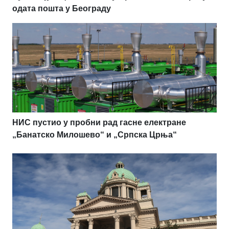
одата пошта у Београду
НИС пустио у пробни рад гасне електране
„Банатско Милошево“ и „Српска Црња“