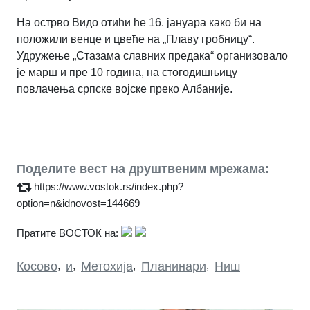
На острво Видо отићи ће 16. јануара како би на
положили венце и цвеће на „Плаву гробницу“.
Удружење „Стазама славних предака“ организовало
је марш и пре 10 година, на стогодишњицу
повлачења српске војске преко Албаније.
Поделите вест на друштвеним мрежама:
https://www.vostok.rs/index.php?
option=n&idnovost=144669
Пратите ВОСТОК на:
Косово
,
и
,
Метохија
,
Планинари
,
Ниш