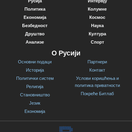
Русија
Интервју
Политика
Колумне
Економија
Космос
Безбедност
Наука
Друштво
Култура
Анализе
Спорт
О Русији
Основни подаци
Партнери
Историја
Контакт
Политички систем
Услови коришћења и
политика приватности
Религија
Покреће Битлаб
Становништво
Језик
Економија