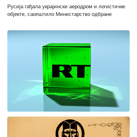
Русија гађала украјински аеродром и логистичке
објекте, саопштило Министарство одбране