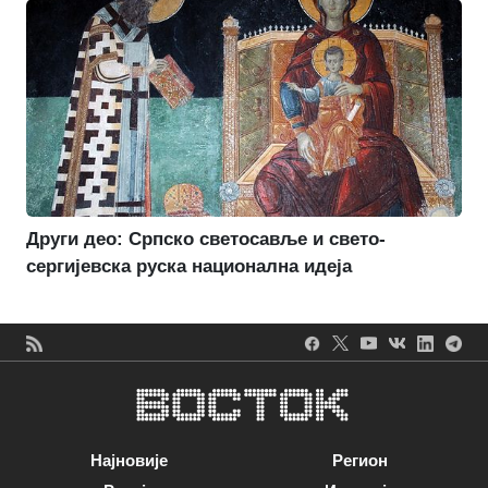
Други део: Српско светосавље и свето-
сергијевска руска национална идеја
Најновије
Регион