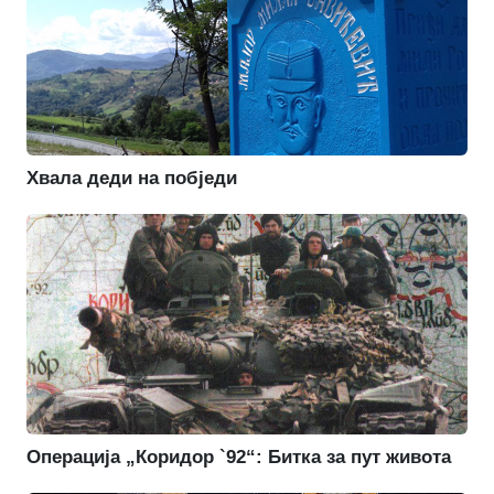
Хвала деди на побједи
Операција „Коридор `92“: Битка за пут живота