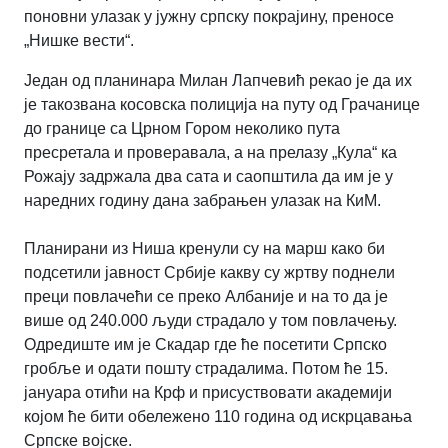
поновни улазак у јужну српску покрајину, преносе
„Нишке вести“.
Један од планинара Милан Лапчевић рекао је да их
је такозвана косовска полиција на путу од Грачанице
до границе са Црном Гором неколико пута
пресретала и проверавала, а на прелазу „Кула“ ка
Рожају задржала два сата и саопштила да им је у
наредних годину дана забрањен улазак на КиМ.
Планирани из Ниша кренули су на марш како би
подсетили јавност Србије какву су жртву поднeли
преци повлачећи се преко Албаније и на то да је
више од 240.000 људи страдало у том повлачењу.
Одредиште им је Скадар где ће посетити Српско
гробље и одати пошту страдалима. Потом ће 15.
јануара отићи на Крф и присуствовати академији
којом ће бити обележено 110 година од искрцавања
Српске војске.