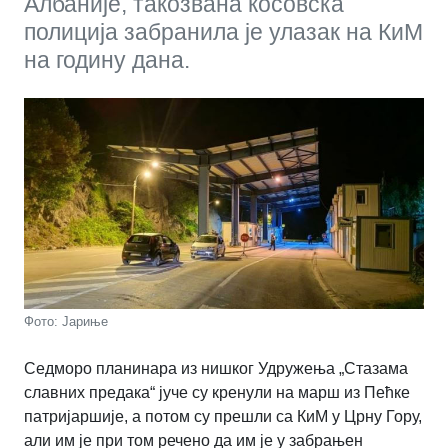
Албаније, такозвана косовска
полиција забранила је улазак на КиМ
на годину дана.
Фото: Јариње
Седморо планинара из нишког Удружења „Стазама
славних предака“ јуче су кренули на марш из Пећке
патријаршије, а потом су прешли са КиМ у Црну Гору,
али им је при том речено да им је у забрањен