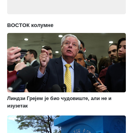
ВОСТОК колумне
Линдзи Грејем је био чудовиште, али не и
изузетак