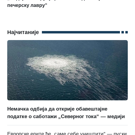
печерску лавру“
Најчитаније
Немачка одбија да открије обавештајне
податке о саботажи „Северног тока“ — медији
Европске елите ће „саме себе уништити“ — руски