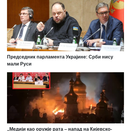
Председник парламента Украјине: Срби нису
мали Руси
„Медији као оружје рата – напад на Кијевско-