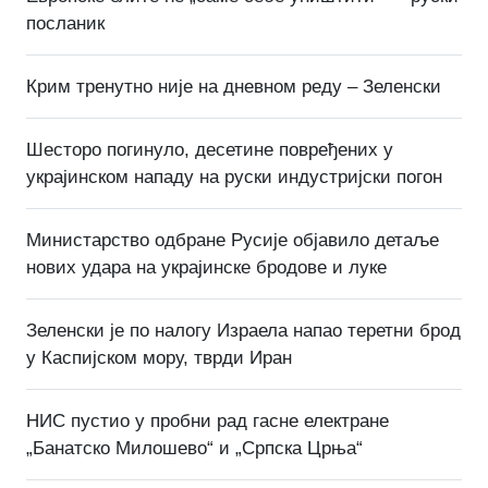
посланик
Крим тренутно није на дневном реду – Зеленски
Шесторо погинуло, десетине повређених у
украјинском нападу на руски индустријски погон
Министарство одбране Русије објавило детаље
нових удара на украјинске бродове и луке
Зеленски је по налогу Израела напао теретни брод
у Каспијском мору, тврди Иран
НИС пустио у пробни рад гасне електране
„Банатско Милошево“ и „Српска Црња“