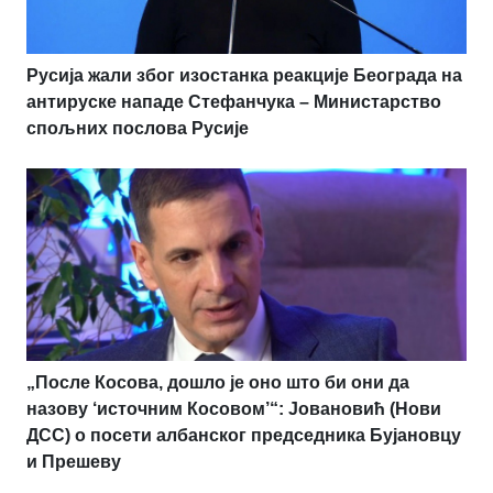
Русија жали због изостанка реакције Београда на
антируске нападе Стефанчука – Министарство
спољних послова Русије
„После Косова, дошло је оно што би они да
назову ‘источним Косовом’“: Јовановић (Нови
ДСС) о посети албанског председника Бујановцу
и Прешеву