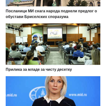
Посланици МИ снага народа поднели предлог о
обустави Бриселских споразума
Прилика за младе за чисту десетку