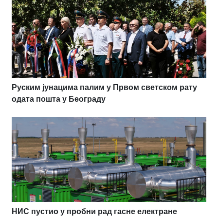
Руским јунацима палим у Првом светском рату
одата пошта у Београду
НИС пустио у пробни рад гасне електране