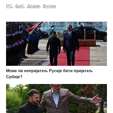
РС
,
БиХ
,
Додик
,
Вулин
Може ли непријатељ Русије бити пријатељ
Србије?