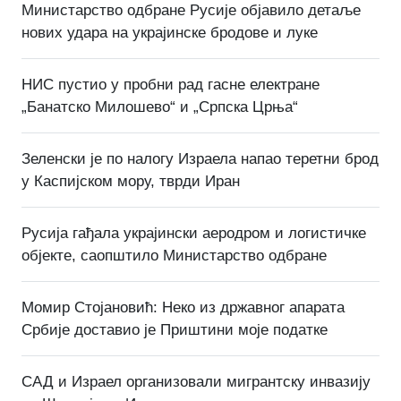
Министарство одбране Русије објавило детаље
нових удара на украјинске бродове и луке
НИС пустио у пробни рад гасне електране
„Банатско Милошево“ и „Српска Црња“
Зеленски је по налогу Израела напао теретни брод
у Каспијском мору, тврди Иран
Русија гађала украјински аеродром и логистичке
објекте, саопштило Министарство одбране
Момир Стојановић: Неко из државног апарата
Србије доставио је Приштини моје податке
САД и Израел организовали мигрантску инвазију