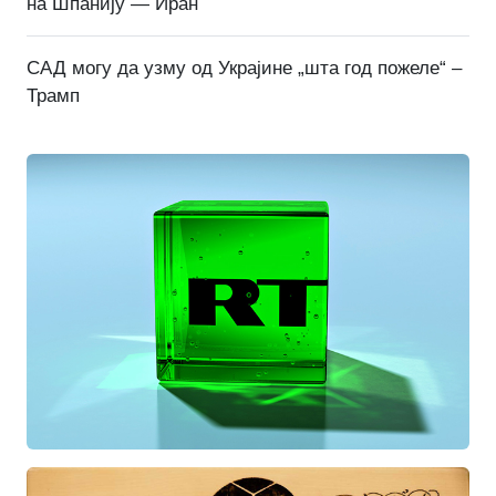
на Шпанију — Иран
САД могу да узму од Украјине „шта год пожеле“ –
Трамп