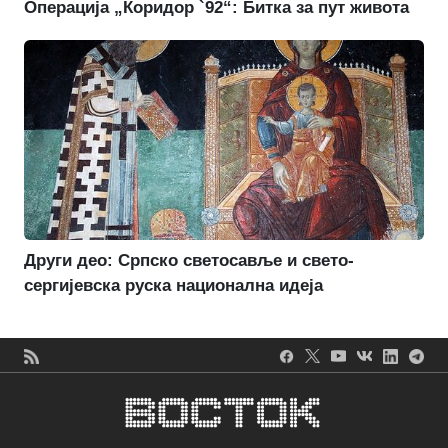
Операција „Коридор `92“: Битка за пут живота
Други део: Српско светосавље и свето-
сергијевска руска национална идеја