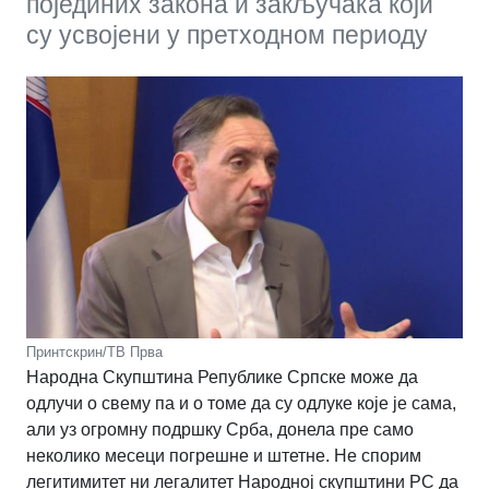
појединих закона и закључака који
су усвојени у претходном периоду
Принтскрин/ТВ Прва
Народна Скупштина Републике Српске може да
одлучи о свему па и о томе да су одлуке које је сама,
али уз огромну подршку Срба, донела пре само
неколико месеци погрешне и штетне. Не спорим
легитимитет ни легалитет Народној скупштини РС да