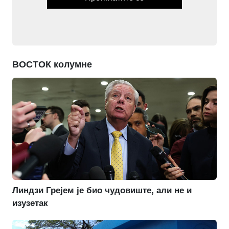
ВОСТОК колумне
Линдзи Грејем је био чудовиште, али не и
изузетак