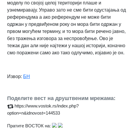
моделу по својој целој територији плаше и
узнемиравају. Управо зато не сме бити одустајања од
референдума а ако референдум не може бити
одржан у предвиђеном року он мора бити одржан у
првом могућем термину, и то мора бити речено јавно,
без тражења изговора за неспровођење. Ово је
тежак дан али није најтежи у нашој историји, коначно
смо поражени само ако тако одлучимо, изјавио је он.
Извор:
БН
Поделите вест на друштвеним мрежама:
https://www.vostok.rs/index.php?
option=n&idnovost=144533
Пратите ВОСТОК на: