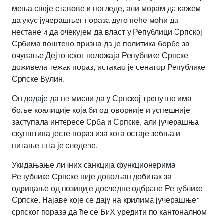
мења своје ставове и погледе, али морам да кажем
да укус јучерашњег пораза дуго неће моћи да
нестане и да очекујем да власт у Републици Српској
Србима поштено призна да је политика борбе за
очување Дејтонског положаја Републике Српске
доживела тежак пораз, истакао је сенатор Републике
Српске Вулин.
Он додаје да не мисли да у Српској тренутно има
боље коалиције која би одговорније и успешније
заступала интересе Срба и Српске, али јучерашња
скупштина јесте пораз иза кога остаје зебња и
питање шта је следеће.
Укидањање личних санкција функционерима
Републике Српске није довољан добитак за
одрицање од позиције доследне одбране Републике
Српске. Најаве које се дају на крилима јучерашњег
српског пораза да ће се БиХ уредити по кантоналном