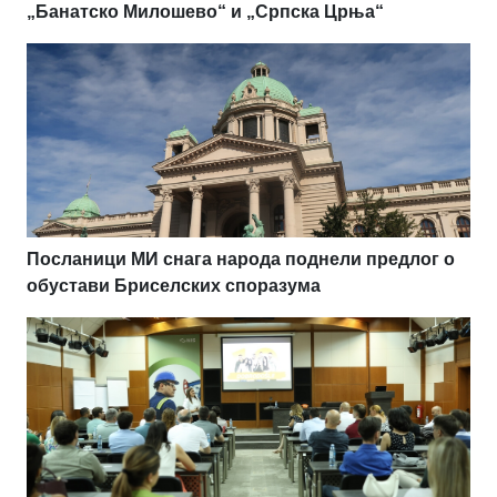
„Банатско Милошево“ и „Српска Црња“
Посланици МИ снага народа поднели предлог о
обустави Бриселских споразума