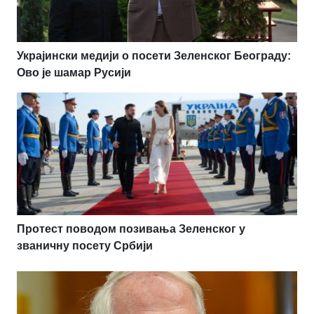
Украјински медији о посети Зеленског Београду:
Ово је шамар Русији
Протест поводом позивања Зеленског у
званичну посету Србији