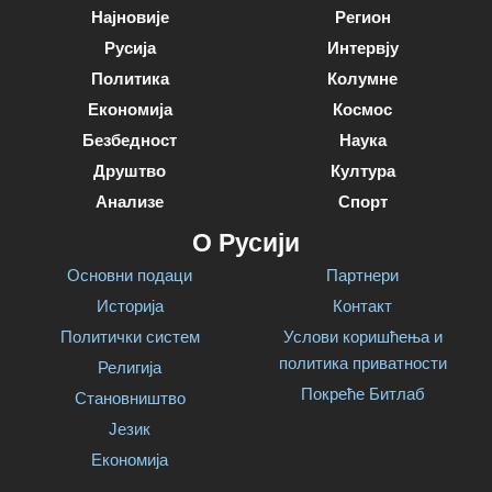
Најновије
Регион
Русија
Интервју
Политика
Колумне
Економија
Космос
Безбедност
Наука
Друштво
Култура
Анализе
Спорт
О Русији
Основни подаци
Партнери
Историја
Контакт
Политички систем
Услови коришћења и
политика приватности
Религија
Покреће Битлаб
Становништво
Језик
Економија