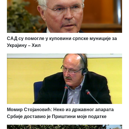
САД су помогле у куповини српске муниције за
Украјину – Хил
Момир Стојановић: Неко из државног апарата
Србије доставио је Приштини моје податке