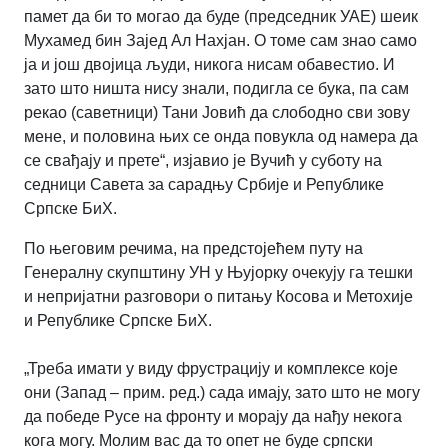
памет да би то могао да буде (председник УАЕ) шеик
Мухамед бин Зајед Ал Нахјан. О томе сам знао само
ја и још двојица људи, никога нисам обавестио. И
зато што ништа нису знали, подигла се бука, па сам
рекао (саветници) Тани Јовић да слободно сви зову
мене, и половина њих се онда повукла од намера да
се свађају и прете“, изјавио је Вучић у суботу на
седници Савета за сарадњу Србије и Републике
Српске БиХ.
По његовим речима, на предстојећем путу на
Генералну скупштину УН у Њујорку очекују га тешки
и непријатни разговори о питању Косова и Метохије
и Републике Српске БиХ.
„Треба имати у виду фрустрацију и комплексе које
они (Запад – прим. ред.) сада имају, зато што не могу
да победе Русе на фронту и морају да нађу некога
кога могу. Молим вас да то опет не буде српски