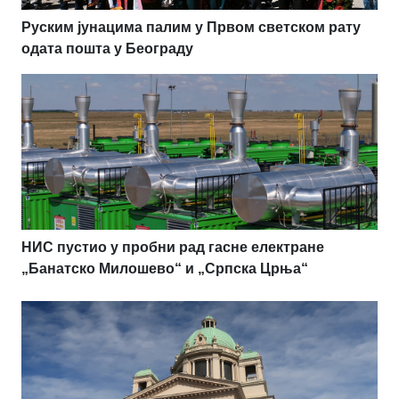
Руским јунацима палим у Првом светском рату
одата пошта у Београду
НИС пустио у пробни рад гасне електране
„Банатско Милошево“ и „Српска Црња“