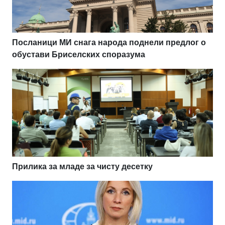
Посланици МИ снага народа поднели предлог о
обустави Бриселских споразума
Прилика за младе за чисту десетку