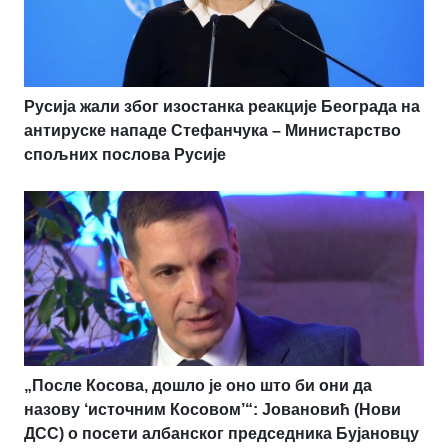
Русија жали због изостанка реакције Београда на
антируске нападе Стефанчука – Министарство
спољних послова Русије
„После Косова, дошло је оно што би они да
назову ‘источним Косовом’“: Јовановић (Нови
ДСС) о посети албанског председника Бујановцу