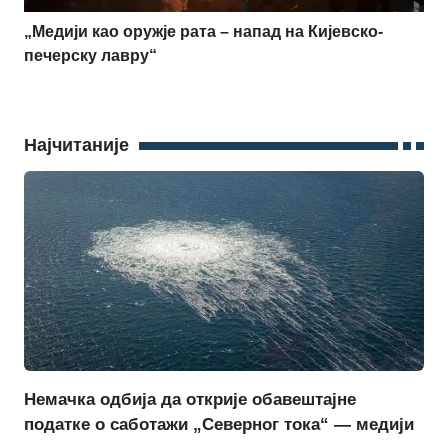
„Медији као оружје рата – напад на Кијевско-
печерску лавру“
Најчитаније
Немачка одбија да открије обавештајне
податке о саботажи „Северног тока“ — медији