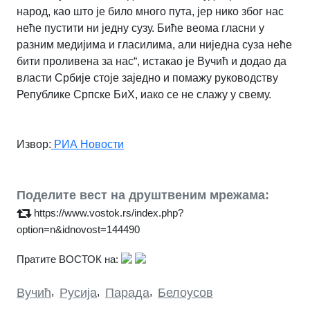
народ, као што је било много пута, јер нико због нас
неће пустити ни једну сузу. Биће веома гласни у
разним медијима и гласилима, али ниједна суза неће
бити проливена за нас“, истакао је Вучић и додао да
власти Србије стоје заједно и помажу руководству
Републике Српске БиХ, иако се не слажу у свему.
Извор:
РИА Новости
Поделите вест на друштвеним мрежама:
https://www.vostok.rs/index.php?
option=n&idnovost=144490
Пратите ВОСТОК на:
Вучић
,
Русија
,
Парада
,
Белоусов