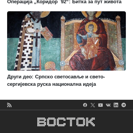
Операција „Коридор `92“: Битка за пут живота
Други део: Српско светосавље и свето-
сергијевска руска национална идеја