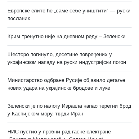
Европске елите ће „саме себе уништити“ — руски
посланик
Крим тренутно није на дневном реду – Зеленски
Шесторо погинуло, десетине повређених у
украјинском нападу на руски индустријски погон
Министарство одбране Русије објавило детаље
нових удара на украјинске бродове и луке
Зеленски је по налогу Израела напао теретни брод
у Каспијском мору, тврди Иран
НИС пустио у пробни рад гасне електране