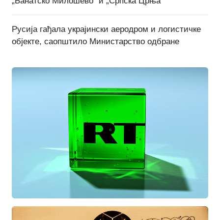
„Банатско Милошево“ и „Српска Црња“
Русија гађала украјински аеродром и логистичке
објекте, саопштило Министарство одбране