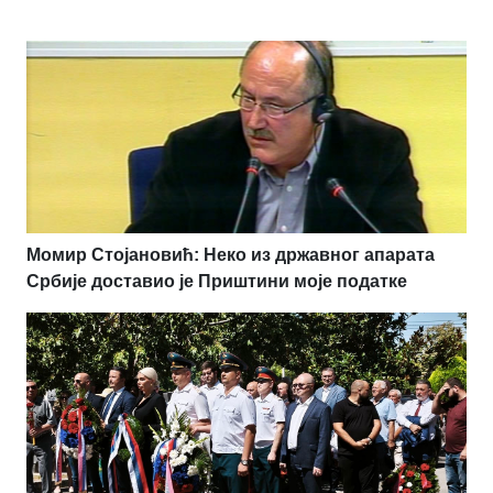
Момир Стојановић: Неко из државног апарата
Србије доставио је Приштини моје податке