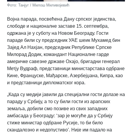
Фото: Танјуг / Милош Миливојевић
Војна парада, посвећена Дану српског јединства,
слободе и националне заставе 15. септембра,
одржана је у суботу на Новом Београду. Гости
параде били су председник УАЕ шеик Мухамед бин
Зајед Ал Нахјан, председник Републике Српске
Милорад Додик, командант Националне гарде
америчке савезне државе Охајо, бригадни генерал
Метју Вудраф, представници министарстава одбране
Кине, Француске, Мађарске, Азербејџана, Кипра, као
и представници дипломатског кора.
„Када су медији јавили да специјални гости долазе на
параду у Србију, а то су били гости из арапских
земаља, добили смо позиве из свих западних
амбасада у Београду: ‘зар је могуће да у Србију
стиже министар одбране Русије, то би било
скандалозно и недопустиво’. Није им падало на