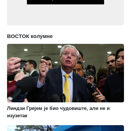
ВОСТОК колумне
Линдзи Грејем је био чудовиште, али не и
изузетак