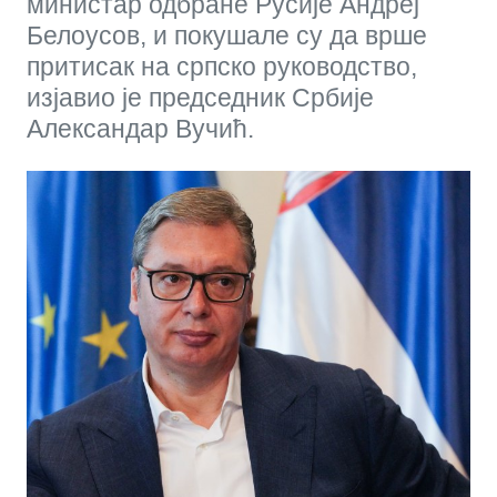
министар одбране Русије Андреј
Белоусов, и покушале су да врше
притисак на српско руководство,
изјавио је председник Србије
Александар Вучић.