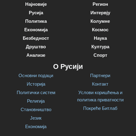
Најновије
Регион
Русија
Интервју
Политика
Колумне
Економија
Космос
Безбедност
Наука
Друштво
Култура
Анализе
Спорт
О Русији
Основни подаци
Партнери
Историја
Контакт
Политички систем
Услови коришћења и
политика приватности
Религија
Покреће Битлаб
Становништво
Језик
Економија