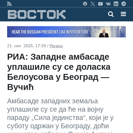
21. сеп. 2025, 17:59 /
Регион
РИА: Западне амбасаде
уплашиле су се доласка
Белоусова у Београд —
Вучић
Амбасаде западних земаља
уплашиле су се да ће на војну
параду „Сила јединства“, који је у
суботу одржан у Београду, доћи