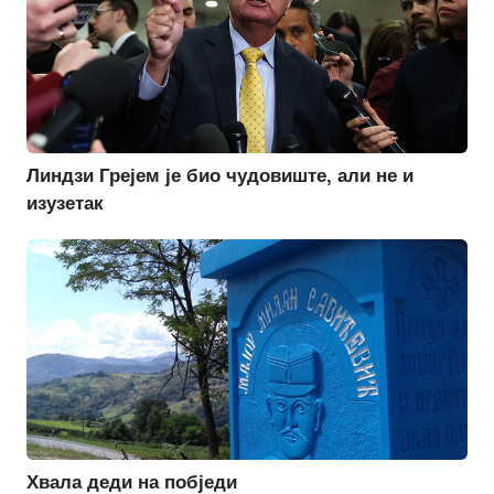
Линдзи Грејем је био чудовиште, али не и
изузетак
Хвала деди на побједи