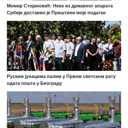
Момир Стојановић: Неко из државног апарата
Србије доставио је Приштини моје податке
Руским јунацима палим у Првом светском рату
одата пошта у Београду