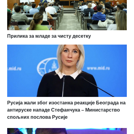
Прилика за младе за чисту десетку
Русија жали због изостанка реакције Београда на
антируске нападе Стефанчука – Министарство
спољних послова Русије