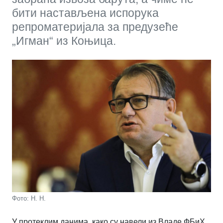
бити настављена испорука
репроматеријала за предузеће
„Игман“ из Коњица.
Фото: Н. Н.
У протеклим данима, како су навели из Владе ФБиХ,