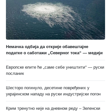
Немачка одбија да открије обавештајне
податке о саботажи „Северног тока“ — медији
Европске елите ће „саме себе уништити“ — руски
посланик
Шесторо погинуло, десетине повређених у
украјинском нападу на руски индустријски погон
Крим тренутно није на дневном реду – Зеленски