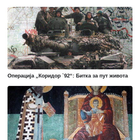
Операција „Коридор `92“: Битка за пут живота