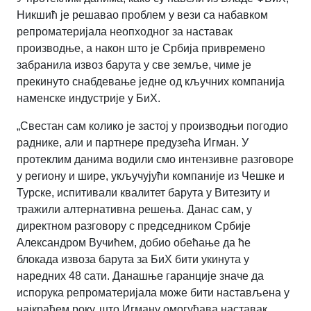
Никшић је решавао проблем у вези са набавком
репроматеријала неопходног за наставак
производње, а након што је Србија привремено
забранила извоз барута у све земље, чиме је
прекинуто снабдевање једне од кључних компанија
наменске индустрије у БиХ.
„Свестан сам колико је застој у производњи погодио
раднике, али и партнере предузећа Игман. У
протеклим данима водили смо интензивне разговоре
у региону и шире, укључујући компаније из Чешке и
Турске, испитивали квалитет барута у Витезиту и
тражили алтернативна решења. Данас сам, у
директном разговору с председником Србије
Александром Вучићем, добио обећање да ће
блокада извоза барута за БиХ бити укинута у
наредних 48 сати. Данашње гаранције значе да
испорука репроматеријала може бити настављена у
најкраћем року, што Игману омогућава наставак