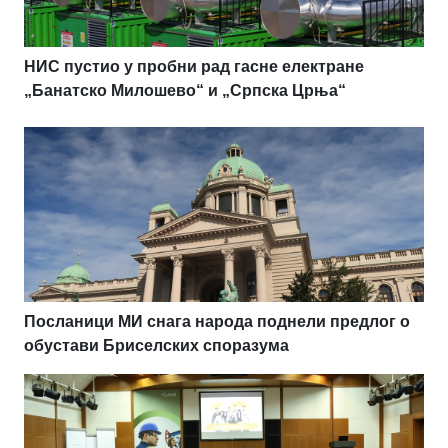
НИС пустио у пробни рад гасне електране
„Банатско Милошево“ и „Српска Црња“
Посланици МИ снага народа поднели предлог о
обустави Бриселских споразума