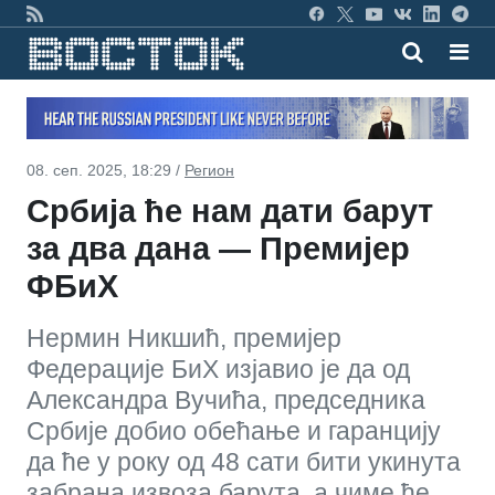
08. сеп. 2025, 18:29 /
Регион
Србија ће нам дати барут
за два дана — Премијер
ФБиХ
Нермин Никшић, премијер
Федерације БиХ изјавио је да од
Александра Вучића, председника
Србије добио обећање и гаранцију
да ће у року од 48 сати бити укинута
забрана извоза барута, а чиме ће