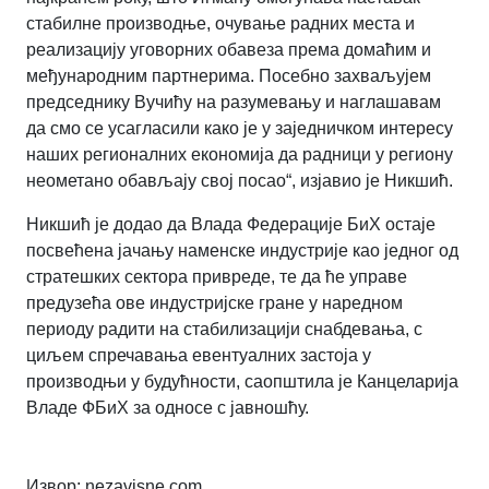
стабилне производње, очување радних места и
реализацију уговорних обавеза према домаћим и
међународним партнерима. Посебно захваљујем
председнику Вучићу на разумевању и наглашавам
да смо се усагласили како је у заједничком интересу
наших регионалних економија да радници у региону
неометано обављају свој посао“, изјавио је Никшић.
Никшић је додао да Влада Федерације БиХ остаје
посвећена јачању наменске индустрије као једног од
стратешких сектора привреде, те да ће управе
предузећа ове индустријске гране у наредном
периоду радити на стабилизацији снабдевања, с
циљем спречавања евентуалних застоја у
производњи у будућности, саопштила је Канцеларија
Владе ФБиХ за односе с јавношћу.
Извор: nezavisne.com