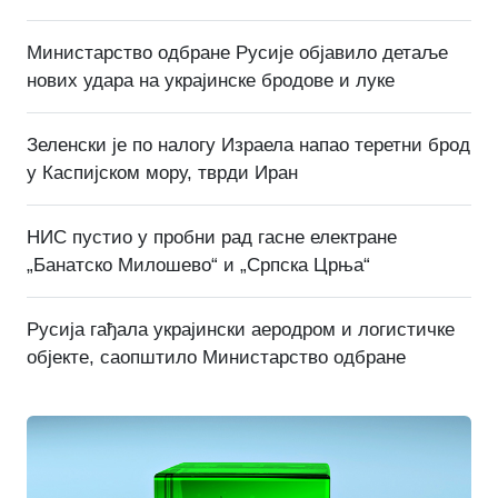
Министарство одбране Русије објавило детаље
нових удара на украјинске бродове и луке
Зеленски је по налогу Израела напао теретни брод
у Каспијском мору, тврди Иран
НИС пустио у пробни рад гасне електране
„Банатско Милошево“ и „Српска Црња“
Русија гађала украјински аеродром и логистичке
објекте, саопштило Министарство одбране