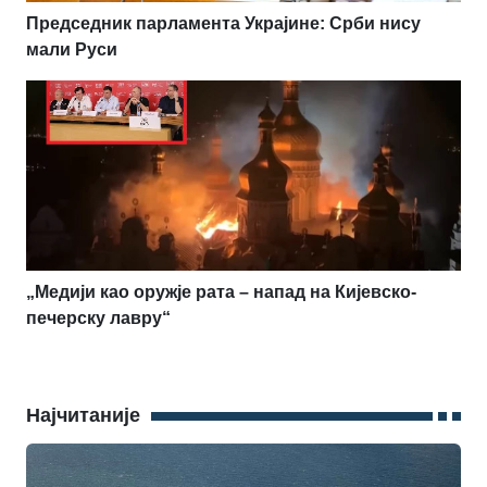
Председник парламента Украјине: Срби нису
мали Руси
„Медији као оружје рата – напад на Кијевско-
печерску лавру“
Најчитаније