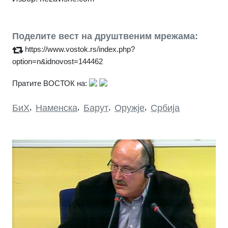
Поделите вест на друштвеним мрежама:
https://www.vostok.rs/index.php?
option=n&idnovost=144462
Пратите ВОСТОК на:
БиХ
,
Наменска
,
Барут
,
Оружје
,
Србија