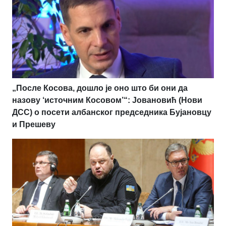
„После Косова, дошло је оно што би они да
назову ‘источним Косовом’“: Јовановић (Нови
ДСС) о посети албанског председника Бујановцу
и Прешеву