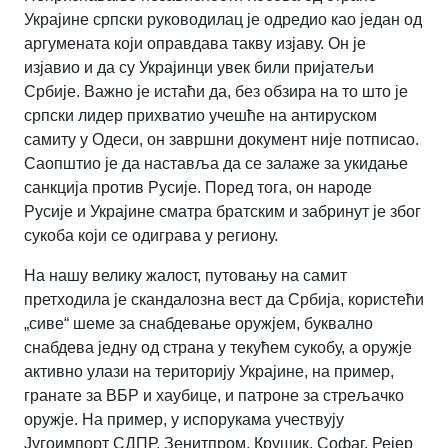
Украјине српски руководилац је одредио као један од
аргумената који оправдава такву изјаву. Он је
изјавио и да су Украјинци увек били пријатељи
Србије. Важно је истаћи да, без обзира на то што је
српски лидер прихватио учешће на антируском
самиту у Одеси, он завршни документ није потписао.
Саопштио је да наставља да се залаже за укидање
санкција против Русије. Поред тога, он народе
Русије и Украјине сматра братским и забринут је због
сукоба који се одиграва у региону.
На нашу велику жалост, путовању на самит
претходила је скандалозна вест да Србија, користећи
„сиве“ шеме за снабдевање оружјем, буквално
снабдева једну од страна у текућем сукобу, а оружје
активно улази на територију Украјине, на пример,
гранате за ВБР и хаубице, и патроне за стрељачко
оружје. На пример, у испорукама учествују
Југоимпорт СДПР, Зенитпром, Крушик, Софаг, Рејер