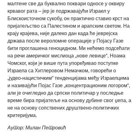
малтене све да буквално поквари односе у оквиру
крвавог рата – јер је подржавајући Израел у
Блискоисточном сукобу, он практично ставио крст на
пријатељство са Палестином и арапским светом. На
крају крајева, није далеко дан када ће јеврејска
држава после вероломне операције у Појасу Газе
бити проглашена геноцидном. Ми нећемо подсећати
на речи америчког мислиоца „нове левице“, Ноама
Чомског, који је више пута упоређивао поступке
Израела са Хитлеровом Немачком, говорећи о
„јудео-нацистичким“ тенденцијама међу Израелцима
и називајући Појас Газе „концентрационим логором“,
али је очигледно да српски политичар у последње
време бира пријатеље на основу дубине свог џепа, а
не на основу сопствених друштвено-политичких
критеријума.
Аутор:
Милан Петровић