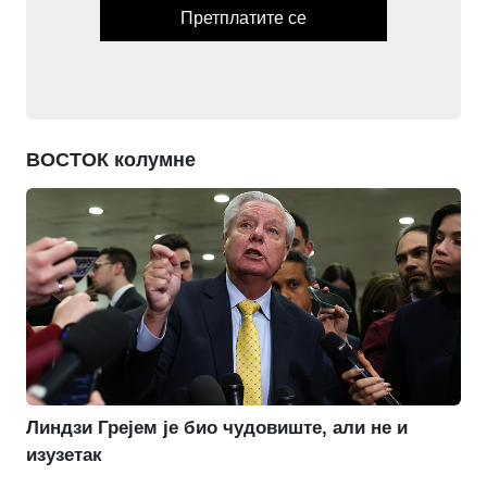
Претплатите се
ВОСТОК колумне
Линдзи Грејем је био чудовиште, али не и
изузетак