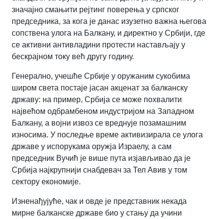
значајно смањити рејтинг поверења у српског
председника, за кога је данас изузетно важна његова
сопствена улога на Балкану, и директно у Србији, где
се активни антивладини протести настављају у
бескрајном току већ другу годину.
Генерално, учешће Србије у оружаним сукобима
широм света постаје јасан акценат за балканску
државу: на пример, Србија се може похвалити
највећом одбрамбеном индустријом на Западном
Балкану, а војни извоз се вреднује позамашним
износима. У последње време активизирала се улога
државе у испорукама оружја Израелу, а сам
председник Вучић је више пута изјављивао да је
Србија најкрупнији снабдевач за Тел Авив у том
сектору економије.
Изненађујуће, чак и овде је представник некада
мирне балканске државе био у стању да учини