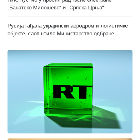
„Банатско Милошево“ и „Српска Црња“
Русија гађала украјински аеродром и логистичке
објекте, саопштило Министарство одбране