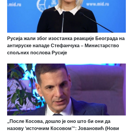
Русија жали због изостанка реакције Београда на
антируске нападе Стефанчука – Министарство
спољних послова Русије
„После Косова, дошло је оно што би они да
назову ‘источним Косовом’“: Јовановић (Нови