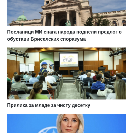
Посланици МИ снага народа поднели предлог о
обустави Бриселских споразума
Прилика за младе за чисту десетку