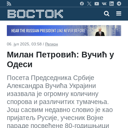
06. јул 2025, 03:58 /
Регион
Милан Петровић: Вучић у
Одеси
Посета Председника Србије
Александра Вучића Украјини
изазвала је огромну количину
спорова и различитих тумачења.
Још сасвим недавно словио је као
пријатељ Русије, учесник Војне
параде посвећене 80-годишњици