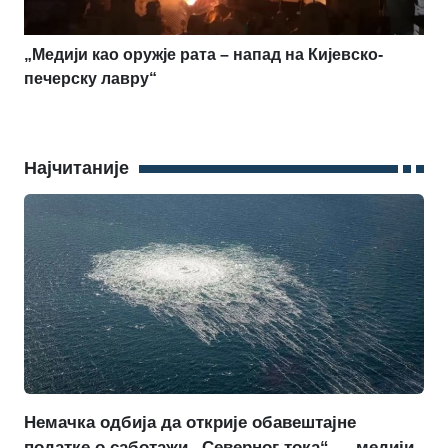
„Медији као оружје рата – напад на Кијевско-
печерску лавру“
Најчитаније
Немачка одбија да открије обавештајне
податке о саботажи „Северног тока“ — медији