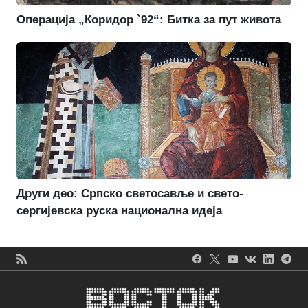
Операција „Коридор `92“: Битка за пут живота
Други део: Српско светосавље и свето-
сергијевска руска национална идеја