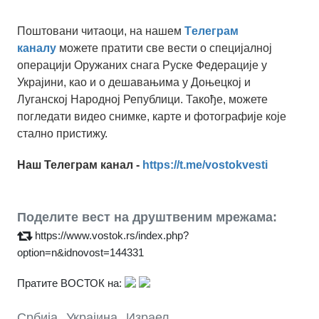
Поштовани читаоци, на нашем
Tелеграм
каналу
можете пратити све вести о специјалној
операцији Оружаних снага Руске Федерације у
Украјини, као и о дешавањима у Доњецкој и
Луганској Народној Републици. Такође, можете
погледати видео снимке, карте и фотографије које
стално пристижу.
Наш Телеграм канал -
https://t.me/vostokvesti
Поделите вест на друштвеним мрежама:
https://www.vostok.rs/index.php?
option=n&idnovost=144331
Пратите ВОСТОК на:
Србија
,
Украјина
,
Израел