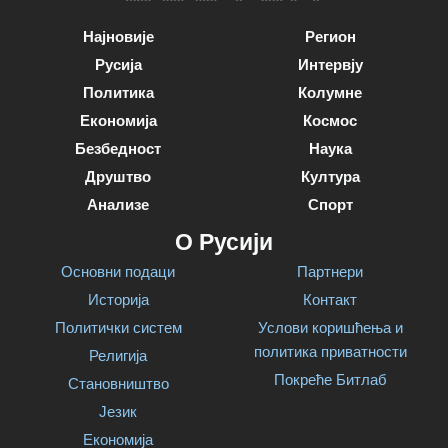
Најновије
Регион
Русија
Интервју
Политика
Колумне
Економија
Космос
Безбедност
Наука
Друштво
Култура
Анализе
Спорт
О Русији
Основни подаци
Партнери
Историја
Контакт
Политички систем
Услови коришћења и
политика приватности
Религија
Покреће Битлаб
Становништво
Језик
Економија