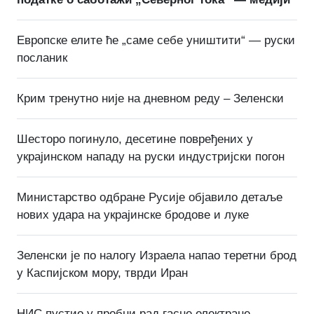
Европске елите ће „саме себе уништити“ — руски
посланик
Крим тренутно није на дневном реду – Зеленски
Шесторо погинуло, десетине повређених у
украјинском нападу на руски индустријски погон
Министарство одбране Русије објавило детаље
нових удара на украјинске бродове и луке
Зеленски је по налогу Израела напао теретни брод
у Каспијском мору, тврди Иран
НИС пустио у пробни рад гасне електране