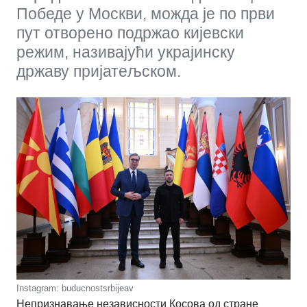
Победе у Москви, можда је по први
пут отворено подржао кијевски
режим, називајући украјинску
државу пријатељском.
Instagram: buducnostsrbijeav
Непризнавање независности Косова од стране