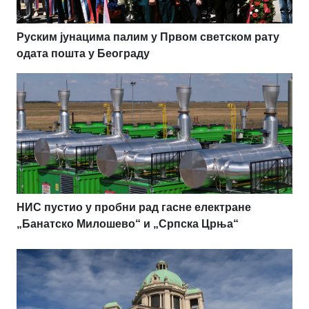
Руским јунацима палим у Првом светском рату
одата пошта у Београду
НИС пустио у пробни рад гасне електране
„Банатско Милошево“ и „Српска Црња“