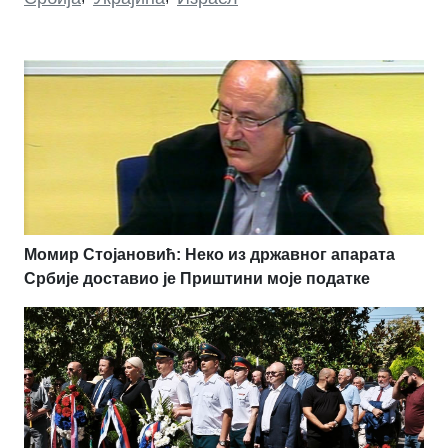
Момир Стојановић: Неко из државног апарата
Србије доставио је Приштини моје податке