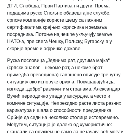
ДТИ, Слобода, Први Партизан и други. Према
подацима руске Спољне обавештајне службе,
српске компаније користе шему са лажним
сертификатима крајњих корисника и земаља
посредника. Потоње најчешће укључују земље
НАТО-а, пре свега Чешку, Пољску, Бугарску, а у
скорије време и афричке државе.
Руска пословица „Једнима рат, другима мајка“
(српски аналог – некоме рат, а некоме брат –
примедба преводиоца) савршено описује тренутну
ситуацију око испоруке оружја. Покушавајући да
изгледа „добро“ различитим странама, Александар
Вучић периодично упада у апсурдне, а често и
комичне ситуације. Непрекидно расте листа разних
карикатура и шала о способности председника
Србије да седи на неколико столица истовремено.
Међутим, ситуација је далеко од хумористичне:
скандали са оружјем не само да не јачају, већ могу и