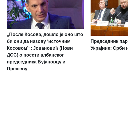
„После Косова, дошло је оно што
Председник па
би они да назову ‘источним
Украјине: Срби 
Косовом’“: Јовановић (Нови
ДСС) о посети албанског
председника Бујановцу и
Прешеву