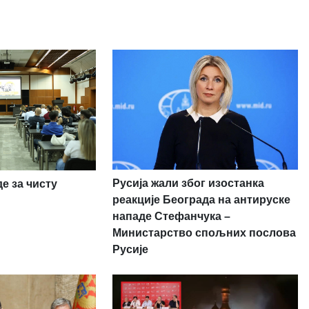
Русија жали због изостанка
е за чисту
реакције Београда на антируске
нападе Стефанчука –
Министарство спољних послова
Русије