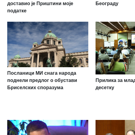
доставио је Приштини моје
Београду
податке
Посланици МИ снага народа
Прилика за млад
поднели предлог о обустави
десетку
Бриселских споразума