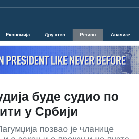
Економија
Друштво
Регион
Анализе
удија буде судио по
бити у Србији
агумџијa позвао je чланице