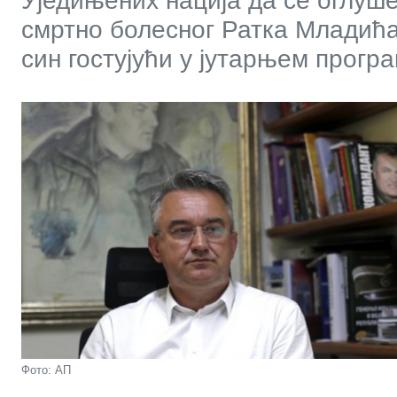
Уједињених нација да се оглуше 
смртно болесног Ратка Младића 
син гостујући у јутарњем прогр
Фото: АП