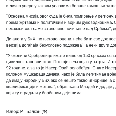
и лично увере у каквим условима бораве тамошњи затв
"Основна мисија овог суда је била помирење у региону, 
према жртвама и политичким и војним руководиоцима. С
некажњивост само за злочине почињене над Србима", до
Дијалога у БиХ, по његовој оцени, неће бити све док по
верзија догађаја безусловно подржава", а неки други до
"У околини Сребренице имате више од 150 српских села у
цивилно становништво. Постоје села која су затрта. И то
92 године, а за то је Насер Орић ослобођен. Снаге Насе
колоном мушкараца дечака, иако је била легитиман војн
да имају народи у БиХ ако се нешто такво игнорише, а с
квалификације и жртава", објашњава Младић и додаје д
који су страдали у борбеним дејствима.
Извор:
РТ Балкан (Ф)