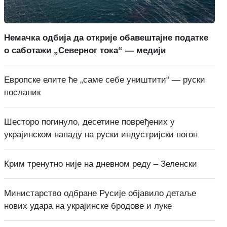
Немачка одбија да открије обавештајне податке
о саботажи „Северног тока“ — медији
Европске елите ће „саме себе уништити“ — руски
посланик
Шесторо погинуло, десетине повређених у
украјинском нападу на руски индустријски погон
Крим тренутно није на дневном реду – Зеленски
Министарство одбране Русије објавило детаље
нових удара на украјинске бродове и луке