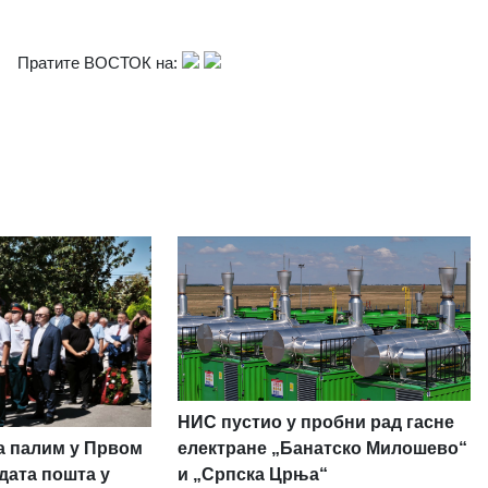
Пратите ВОСТОК на:
НИС пустио у пробни рад гасне
а палим у Првом
електране „Банатско Милошево“
дата пошта у
и „Српска Црња“