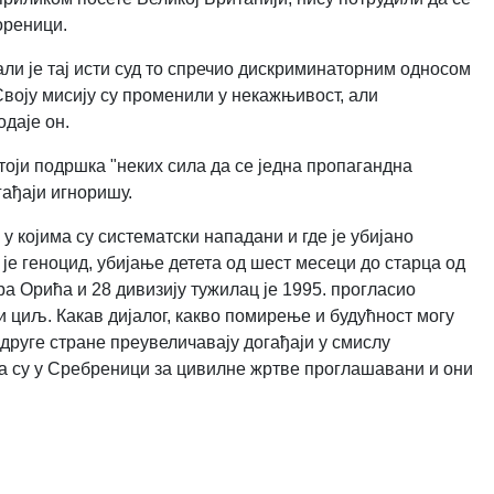
ореници.
али је тај исти суд то спречио дискриминаторним односом
воју мисију су променили у некажњивост, али
даје он.
стоји подршка "неких сила да се једна пропагандна
гађаји игноришу.
 којима су систематски нападани и где је убијано
 је геноцид, убијање детета од шест месеци до старца од
ра Орића и 28 дивизију тужилац је 1995. прогласио
и циљ. Какав дијалог, какво помирење и будућност могу
 друге стране преувеличавају догађаји у смислу
а су у Сребреници за цивилне жртве проглашавани и они