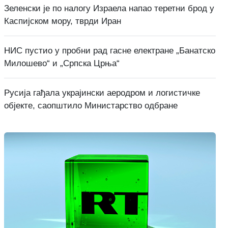
Зеленски је по налогу Израела напао теретни брод у
Каспијском мору, тврди Иран
НИС пустио у пробни рад гасне електране „Банатско
Милошево“ и „Српска Црња“
Русија гађала украјински аеродром и логистичке
објекте, саопштило Министарство одбране