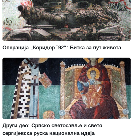
Операција „Коридор `92“: Битка за пут живота
Други део: Српско светосавље и свето-
сергијевска руска национална идеја