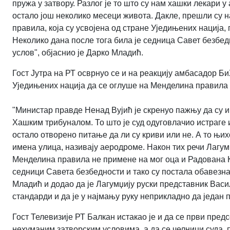
пружа у затвору. Разлог је то што су нам хашки лекари у
остало још неколико месеци живота. Дакле, прешли су н
правила, која су усвојена од стране Уједињених нација,
Неколико дана после тога била је седница Савет безбедн
услов", објаснио је Дарко Младић.
Гост Јутра на РТ осврнуо се и на реакцију амбасадор Би
Уједињених нација да се оглуше на Менделина правила 
"Министар правде Ненад Вујић је скренуо пажњу да су 
Хашким трибуналом. То што је суд одуговлачио истраге и
остало отворено питање да ли су криви или не. А то њих
имена улица, називају аеродроме. Након тих речи Лагум
Менделина правила не примене на мог оца и Радована Ка
седници Савета безбедности и тако су постала обавезна
Младић и додао да је Лагумџију руски представник Васи
стандарди и да је у најмању руку неприкладно да један
Гост Телевизије РТ Балкан истакао је и да се први пре
нехуманим затворским условима, а да се челници суда, 