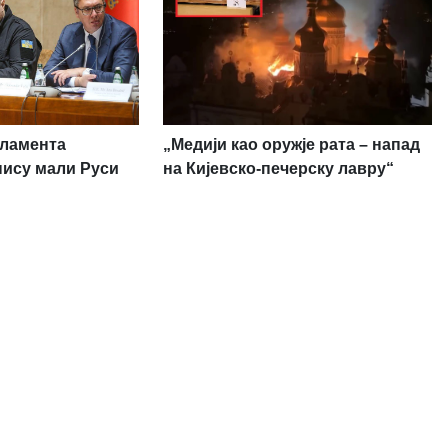
рламента
„Медији као оружје рата – напад
нису мали Руси
на Кијевско-печерску лавру“