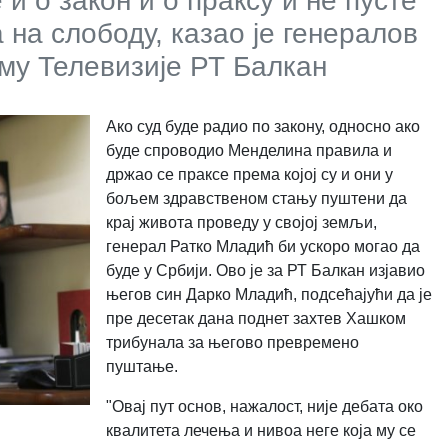
и о закон и о праксу и не пусте
на слободу, казао је генералов
аму Телевизије РТ Балкан
Ако суд буде радио по закону, односно ако
буде спроводио Менделина правила и
држао се праксе према којој су и они у
бољем здравственом стању пуштени да
крај живота проведу у својој земљи,
генерал Ратко Младић би ускоро могао да
буде у Србији. Ово је за РТ Балкан изјавио
његов син Дарко Младић, подсећајући да је
пре десетак дана поднет захтев Хашком
трибунала за његово превремено
пуштање.
"Овај пут основ, нажалост, није дебата око
квалитета лечења и нивоа неге која му се