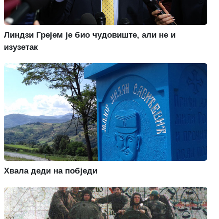
Линдзи Грејем је био чудовиште, али не и
изузетак
Хвала деди на побједи