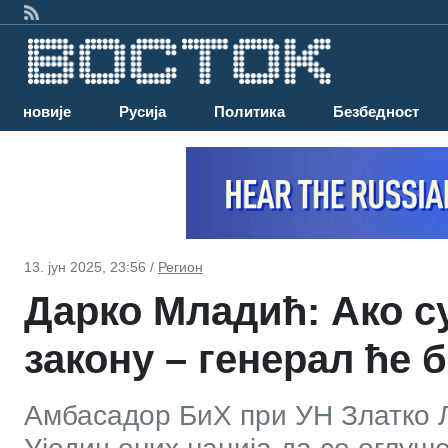
Најновије
Русија
Политика
Безбедност
13. јун 2025, 23:56 /
Регион
Дарко Младић: Ако с
закону – генерал ће 
Амбасадор БиХ при УН Златкo Л