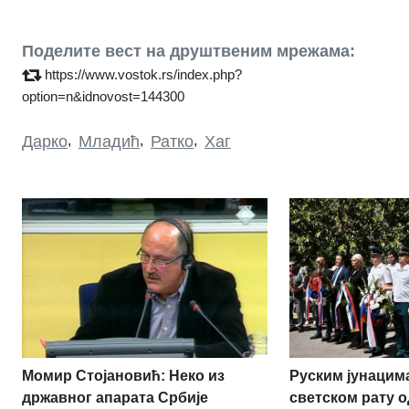
Поделите вест на друштвеним мрежама:
https://www.vostok.rs/index.php?
option=n&idnovost=144300
Дарко
,
Младић
,
Ратко
,
Хаг
Момир Стојановић: Неко из
Руским јунацим
државног апарата Србије
светском рату о