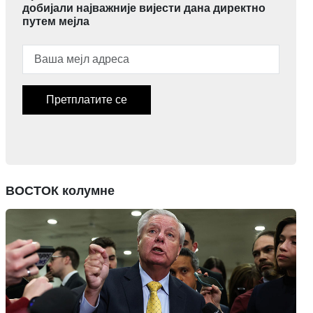
добијали најважније вијести дана директно
путем мејла
Претплатите се
ВОСТОК колумне