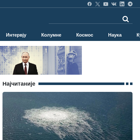
Интервју
Колумне
Космос
Наука
К
Најчитаније