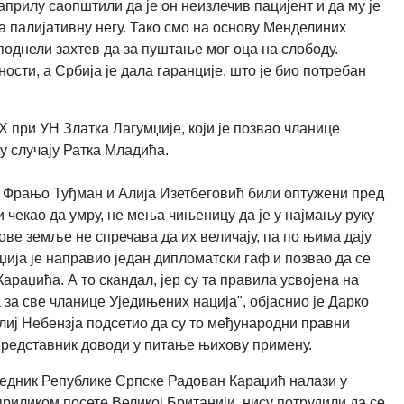
 априлу саопштили да је он неизлечив пацијент и да му је
а палијативну негу. Тако смо на основу Менделиних
 поднели захтев да за пуштање мог оца на слободу.
ости, а Србија је дала гаранције, што је био потребан
Х при УН Златка Лагумџије, који је позвао чланице
у случају Ратка Младића.
и Фрањо Туђман и Алија Изетбеговић били оптужени пред
 чекао да умру, не мења чињеницу да је у најмању руку
ове земље не спречава да их величају, па по њима дају
џија је направио један дипломатски гаф и позвао да се
раџића. А то скандал, јер су та правила усвојена на
 за све чланице Уједињених нација", објаснио је Дарко
лиј Небензја подсетио да су то међународни правни
 представник доводи у питање њихову примену.
дседник Републике Српске Радован Караџић налази у
приликом посете Великој Британији, нису потрудили да се