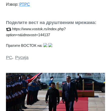
Извор:
РТРС
Поделите вест на друштвеним мрежама:
https://www.vostok.rs/index.php?
option=n&idnovost=144137
Пратите ВОСТОК на:
РС
,
Русија