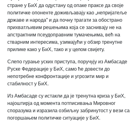
стране у БиХ да одустану од опаке праксе да своје
политичке опоненте доживљавају као
„
непријатеље
државе и народа
”
и да почну трагати за обострано
прихватљивим решењима која се заснивају не на
апстрактним псеудоправним тумачењима, већ на
стварним интересима, узимајући у обзир тренутне
прилике како у БиХ, тако и у целом свијету.
Слепо гурање уских приступа, поручују из Амбасаде
Руске Федерације у БиХ, само ће довести до
непотребне конфронтације и угрозити мир и
стабилност у БиХ.
Из Амбасаде су истакли да је тренутна криза у БиХ,
најоштирја од момента потписивања Мировног
споразума и изразила озбиљну забринутост у вези са
погоршањем политичке ситуације у БиХ.