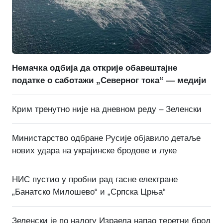
Немачка одбија да открије обавештајне
податке о саботажи „Северног тока“ — медији
Крим тренутно није на дневном реду – Зеленски
Министарство одбране Русије објавило детаље
нових удара на украјинске бродове и луке
НИС пустио у пробни рад гасне електране
„Банатско Милошево“ и „Српска Црња“
Зеленски је по налогу Израела напао теретни брод