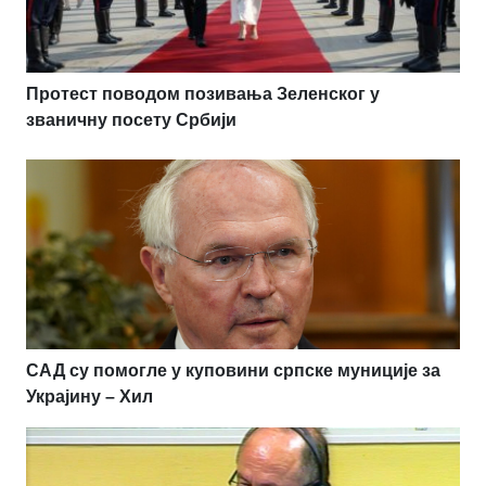
Протест поводом позивања Зеленског у
званичну посету Србији
САД су помогле у куповини српске муниције за
Украјину – Хил