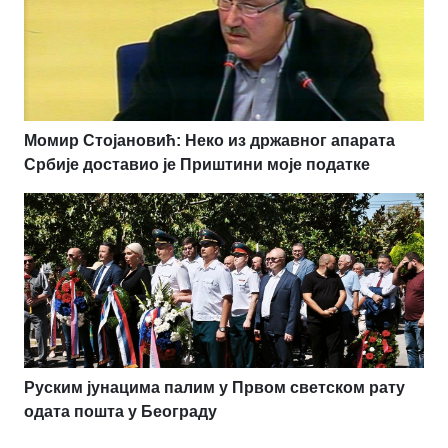
Момир Стојановић: Неко из државног апарата
Србије доставио је Приштини моје податке
Руским јунацима палим у Првом светском рату
одата пошта у Београду