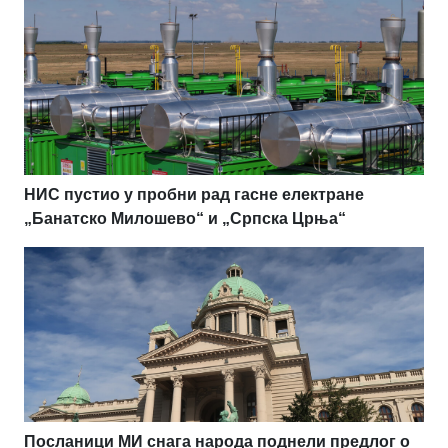
НИС пустио у пробни рад гасне електране
„Банатско Милошево“ и „Српска Црња“
Посланици МИ снага народа поднели предлог о