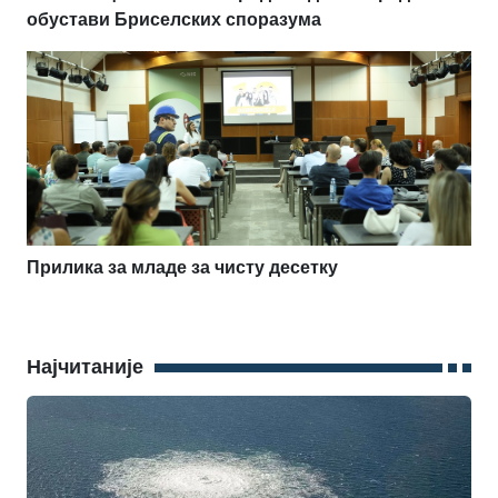
обустави Бриселских споразума
Прилика за младе за чисту десетку
Најчитаније