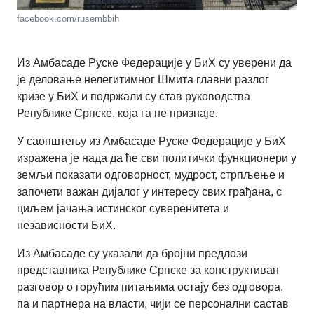
facebook.com/rusembbih
Из Амбасаде Руске Федерације у БиХ су уверени да
је деловање нелегитимног Шмита главни разлог
кризе у БиХ и подржали су став руководства
Републике Српске, која га не признаје.
У саопштењу из Амбасаде Руске Федерације у БиХ
изражена је нада да ће сви политички функционери у
земљи показати одговорност, мудрост, стрпљење и
започети важан дијалог у интересу свих грађана, с
циљем јачања истинског суверенитета и
независности БиХ.
Из Амбасаде су указали да бројни предлози
представника Републике Српске за конструктиван
разговор о горућим питањима остају без одговора,
па и партнера на власти, чији се персонални састав