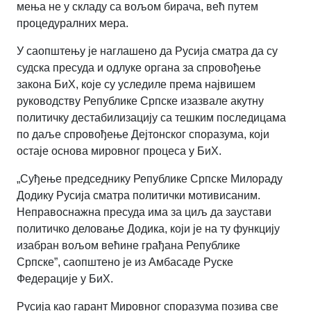
мења не у складу са вољом бирача, већ путем
процедуралних мера.
У саопштењу је наглашено да Русија сматра да су
судска пресуда и одлуке органа за спровођење
закона БиХ, које су уследиле према највишем
руководству Републике Српске изазвале акутну
политичку дестабилизацију са тешким последицама
по даље спровођење Дејтонског споразума, који
остаје основа мировног процеса у БиХ.
„
Суђење председнику Републике Српске Милораду
Додику Русија сматра политички мотивисаним.
Неправоснажна пресуда има за циљ да заустави
политичко деловање Додика, који је на ту функцију
изабран вољом већине грађана Републике
Српске
”,
саопштено је из Амбасаде Руске
Федерације у БиХ.
Русија као гарант Мировног споразума позива све