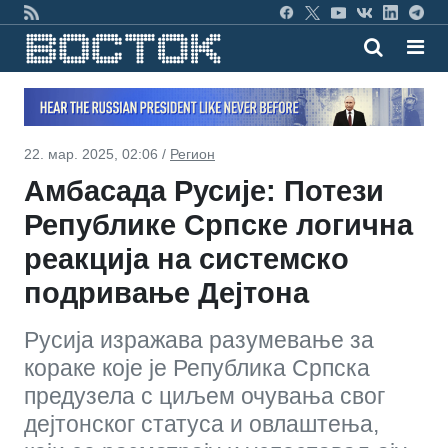
22. мар. 2025, 02:06 /
Регион
Амбасада Русије: Потези
Републике Српске логична
реакција на системско
подривање Дејтона
Русија изражава разумевање за
кораке које је Република Српска
предузела с циљем очувања свог
дејтонског статуса и овлаштења,