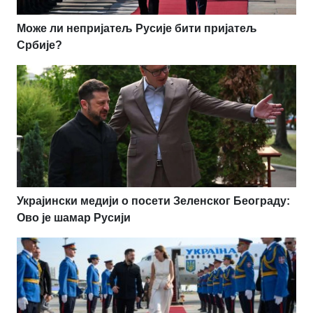
Може ли непријатељ Русије бити пријатељ
Србије?
Украјински медији о посети Зеленског Београду:
Ово је шамар Русији