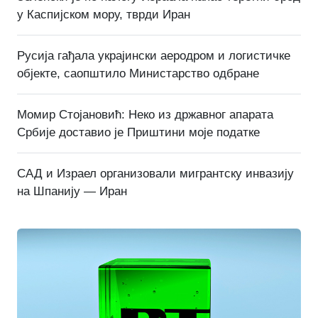
у Каспијском мору, тврди Иран
Русија гађала украјински аеродром и логистичке
објекте, саопштило Министарство одбране
Момир Стојановић: Неко из државног апарата
Србије доставио је Приштини моје податке
САД и Израел организовали мигрантску инвазију
на Шпанију — Иран