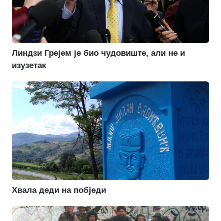
Линдзи Грејем је био чудовиште, али не и
изузетак
Хвала деди на побједи