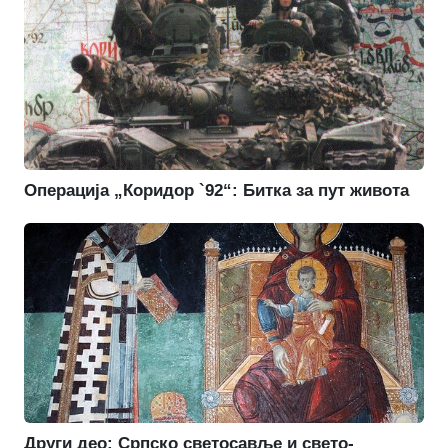
Операција „Коридор `92“: Битка за пут живота
Други део: Српско светосавље и свето-