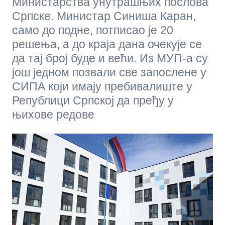
Министарства унутрашњих послова
Српске. Министар Синиша Каран,
само до подне, потписао је 20
решења, а до краја дана очекује се
да тај број буде и већи. Из МУП-а су
још једном позвали све запослене у
СИПА који имају пребивалиште у
Републици Српској да пређу у
њихове редове