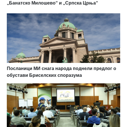
„Банатско Милошево“ и „Српска Црња“
Посланици МИ снага народа поднели предлог о
обустави Бриселских споразума