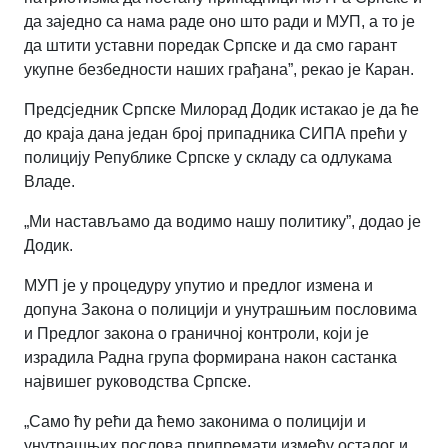
да заједно са нама раде оно што ради и МУП, а то је
да штити уставни поредак Српске и да смо гарант
укупне безбедности наших грађана
”,
рекао је Каран.
Предсједник Српске Милорад Додик истакао је да ће
до краја дана један број припадника СИПА прећи у
полицију Републике Српске у складу са одлукама
Владе.
„
Ми настављамо да водимо нашу политику
”,
додао је
Додик.
МУП је у процедуру упутио и предлог измена и
допуна Закона о полицији и унутрашњим пословима
и Предлог закона о граничној контроли, који је
израдила Радна група формирана након састанка
највишег руководства Српске.
„
Само ћу рећи да ћемо законима о полицији и
унутрашњих послова припремати између осталог и