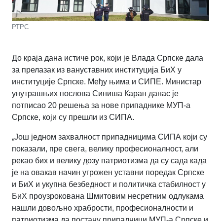
РТРС
До краја дана истиче рок, који је Влада Српске дала
за прелазак из вануставних институција БиХ у
институције Српске. Међу њима и СИПЕ. Министар
унутрашњих послова Синиша Каран данас је
потписао 20 решења за нове припаднике МУП-а
Српске, који су прешли из СИПА.
„
Још једном захвалност припадницима СИПА који су
показали, пре свега, велику професионалност, али
рекао бих и велику дозу патриотизма да су сада када
је на овакав начин угрожен уставни поредак Српске
и БиХ и укупна безбедност и политичка стабилност у
БиХ проузрокована Шмитовим несретним одлукама
нашли довољно храбрости, професионалности и
патриотизма да постану припадници МУП-а Српске и