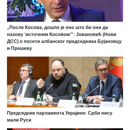
„После Косова, дошло је оно што би они да
назову ‘источним Косовом’“: Јовановић (Нови
ДСС) о посети албанског председника Бујановцу
и Прешеву
Председник парламента Украјине: Срби нису
мали Руси