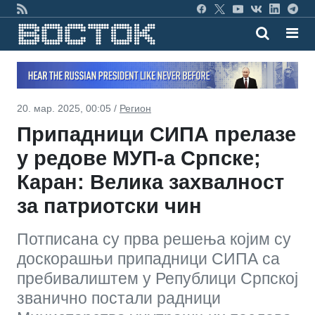
20. мар. 2025, 00:05 /
Регион
Припадници СИПА прелазе
у редове МУП-а Српске;
Каран: Велика захвалност
за патриотски чин
Потписана су прва решења којим су
доскорашњи припадници СИПА са
пребивалиштем у Републици Српској
званично постали радници