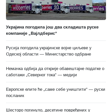
Украјина погодила још два складишта руске
компаније „Вајлдберис“
Русија погодила украјинске војне циљеве у
Одеској области — Министарство одбране
Немачка одбија да открије обавештајне податке о
саботажи „Северног тока“ — медији
Европске елите ће „саме себе уништити“ — руски
посланик
Шесторо погинуло, десетине повређених у