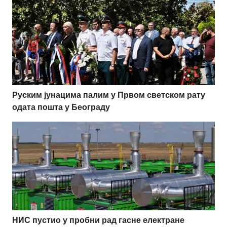
Руским јунацима палим у Првом светском рату
одата пошта у Београду
НИС пустио у пробни рад гасне електране