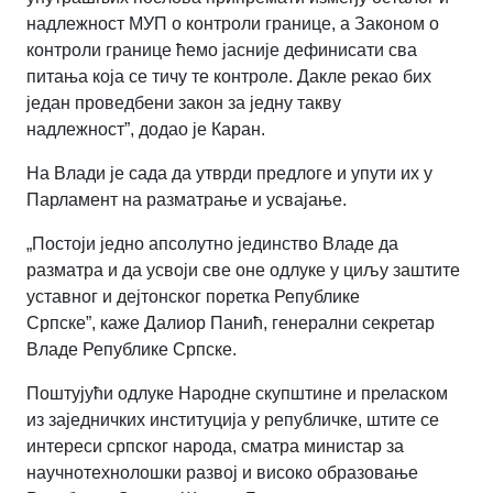
надлежност МУП о контроли границе, а Законом о
контроли границе ћемо јасније дефинисати сва
питања која се тичу те контроле. Дакле рекао бих
један проведбени закон за једну такву
надлежност
”,
додао је Каран.
На Влади је сада да утврди предлоге и упути их у
Парламент на разматрање и усвајање.
„
Постоји једно апсолутно јединство Владе да
разматра и да усвоји све оне одлуке у циљу заштите
уставног и дејтонског поретка Републике
Српске
”,
каже Далиор Панић, генерални секретар
Владе Републике Српске.
Поштујући одлуке Народне скупштине и преласком
из заједничких институција у републичке, штите се
интереси српског народа, сматра министар за
научнотехнолошки развој и високо образовање