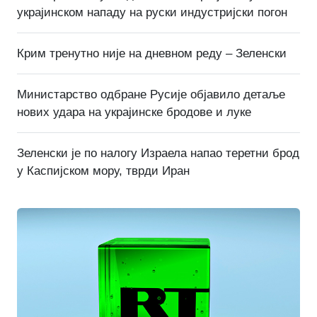
украјинском нападу на руски индустријски погон
Крим тренутно није на дневном реду – Зеленски
Министарство одбране Русије објавило детаље
нових удара на украјинске бродове и луке
Зеленски је по налогу Израела напао теретни брод
у Каспијском мору, тврди Иран