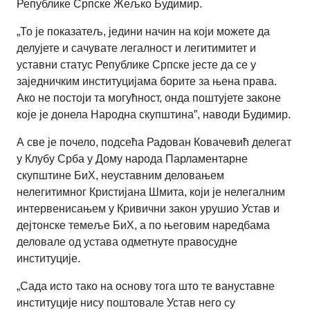
Републике Српске Жељко Будимир.
„
То је показатељ, једини начин на који можете да
делујете и сачувате легалност и легитимитет и
уставни статус Републике Српске јесте да се у
заједничким институцијама борите за њена права.
Ако не постоји та могућност, онда поштујете законе
које је донела Народна скупштина
”,
наводи Будимир.
А све је почело, подсећа Радован Ковачевић делегат
у Клубу Срба у Дому народа Парламентарне
скупштине БиХ, неуставним деловањем
нелегитимног Кристијана Шмита, који је нелегалним
интервенисањем у Кривични закон урушио Устав и
дејтонске темеље БиХ, а по његовим наредбама
деловале од устава одметнуте правосудне
институције.
„
Сада исто тако на основу тога што те вануставне
институције нису поштовале Устав него су