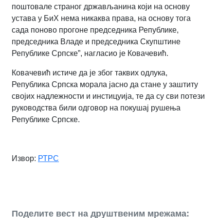
поштовале страног држављанина који на основу
устава у БиХ нема никаква права, на основу тога
сада поново прогоне председника Републике,
председника Владе и председника Скупштине
Републике Српске
”,
нагласио је Ковачевић.
Ковачевић истиче да је због таквих одлука,
Република Српска морала јасно да стане у заштиту
својих надлежности и инстицуија, те да су сви потези
руководства били одговор на покушај рушења
Републике Српске.
Извор:
РТРС
Поделите вест на друштвеним мрежама: