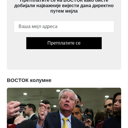
Претплатите се на ВОСТОК како бисте
добијали најважније вијести дана директно
путем мејла
Претплатите се
ВОСТОК колумне