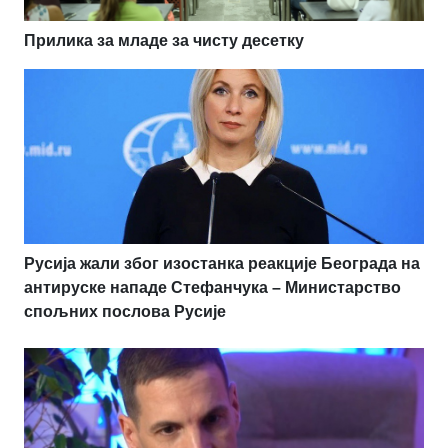
Прилика за младе за чисту десетку
Русија жали због изостанка реакције Београда на
антируске нападе Стефанчука – Министарство
спољних послова Русије