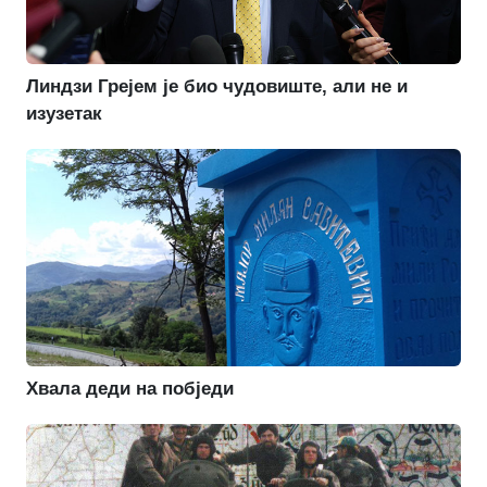
Линдзи Грејем је био чудовиште, али не и
изузетак
Хвала деди на побједи