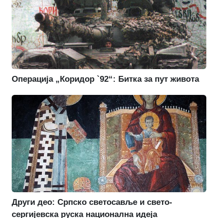
Операција „Коридор `92“: Битка за пут живота
Други део: Српско светосавље и свето-
сергијевска руска национална идеја