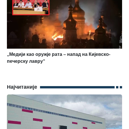
„Медији као оружје рата – напад на Кијевско-
печерску лавру“
Најчитаније