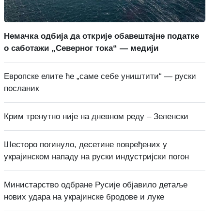
Немачка одбија да открије обавештајне податке
о саботажи „Северног тока“ — медији
Европске елите ће „саме себе уништити“ — руски
посланик
Крим тренутно није на дневном реду – Зеленски
Шесторо погинуло, десетине повређених у
украјинском нападу на руски индустријски погон
Министарство одбране Русије објавило детаље
нових удара на украјинске бродове и луке