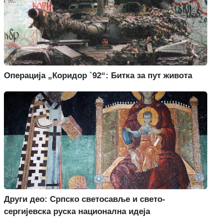
Операција „Коридор `92“: Битка за пут живота
Други део: Српско светосавље и свето-
сергијевска руска национална идеја