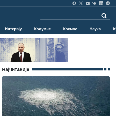
Интервју
Колумне
Космос
Наука
К
Најчитаније