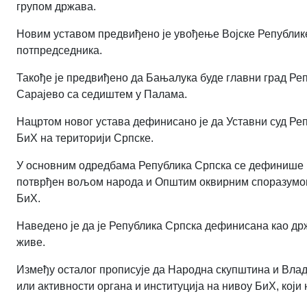
групом држава.
Новим уставом предвиђено је увођење Војске Републик
потпредседника.
Такође је предвиђено да Бањалука буде главни град Реп
Сарајево са седиштем у Палама.
Нацртом новог устава дефинисано је да Уставни суд Реп
БиХ на територији Српске.
У основним одредбама Република Српска се дефинише ка
потврђен вољом народа и Општим оквирним споразумом
БиХ.
Наведено је да је Република Српска дефинисана као држ
живе.
Између осталог прописује да Народна скупштина и Влада
или активности органа и институција на нивоу БиХ, који 