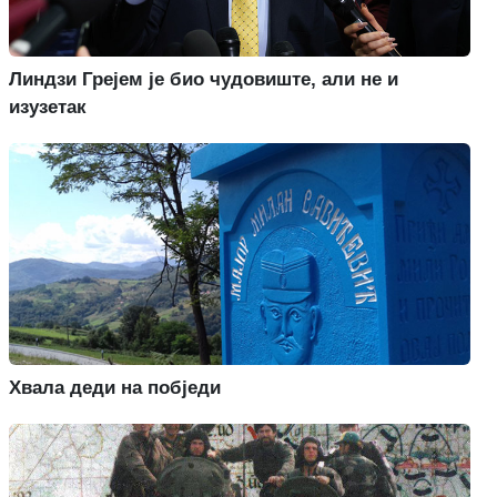
Линдзи Грејем је био чудовиште, али не и
изузетак
Хвала деди на побједи