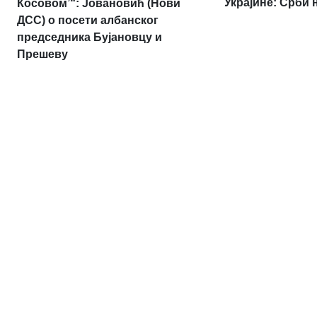
Украјине: Срби 
Косовом’“: Јовановић (Нови
ДСС) о посети албанског
председника Бујановцу и
Прешеву