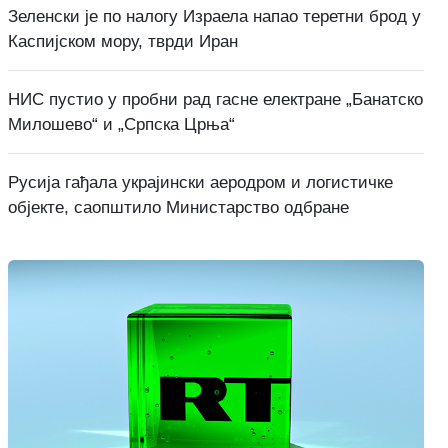
Зеленски је по налогу Израела напао теретни брод у
Каспијском мору, тврди Иран
НИС пустио у пробни рад гасне електране „Банатско
Милошево“ и „Српска Црња“
Русија гађала украјински аеродром и логистичке
објекте, саопштило Министарство одбране