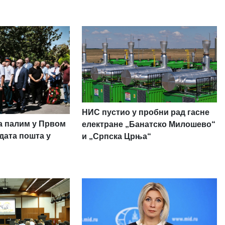
НИС пустио у пробни рад гасне
а палим у Првом
електране „Банатско Милошево“
дата пошта у
и „Српска Црња“