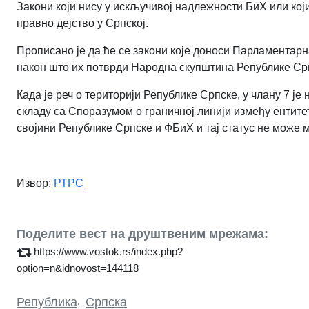
Закони који нису у искључивој надлежности БиХ или кој
правно дејство у Српској.
Прописано је да ће се закони које доноси Парламентар
након што их потврди Народна скупштина Републике Ср
Када је реч о територији Републике Српске, у члану 7 је
складу са Споразумом о граничној линији између ентитета
својини Републике Српске и ФБиХ и тај статус не може 
Извор:
РТРС
Поделите вест на друштвеним мрежама:
https://www.vostok.rs/index.php?
option=n&idnovost=144118
Република
,
Српска