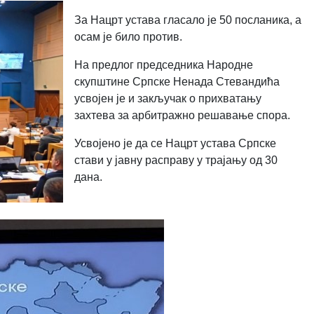
За Нацрт устава гласало је 50 посланика, а
осам је било против.
На предлог председника Народне
скупштине Српске Ненада Стевандића
усвојен је и закључак о прихватању
захтева за арбитражно решавање спора.
Усвојено је да се Нацрт устава Српске
стави у јавну расправу у трајању од 30
дана.