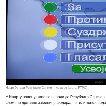
Нацрт Устава Републике Српске - гласање (фото: РТРС)
У Нацрту новог устава се наводи да Република Српска
сложене државне заједнице федералног или конфереда