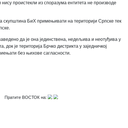
и нису проистекли из споразума ентитета не производе
на скупштина БиХ примењивати на територији Српске тек
пске.
 наведено да је она јединствена, недељива и неотуђива у
, док је територија Брчко дистрикта у заједничкој
миењати без њихове сагласности.
Пратите ВОСТОК на: