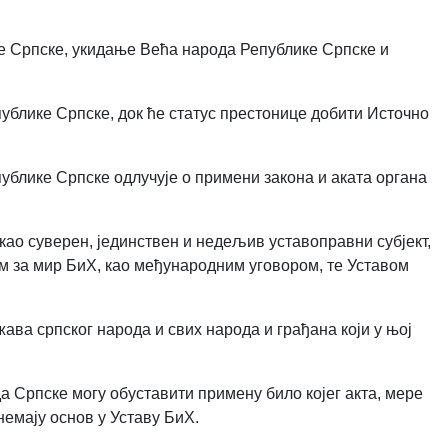
е Српске, укидање Већа народа Републике Српске и
ублике Српске, док ће статус престонице добити Источно
ублике Српске одлучује о примени закона и аката органа
о суверен, јединствен и недељив уставоправни субјект,
 за мир БиХ, као међународним уговором, те Уставом
ава српског народа и свих народа и грађана који у њој
 Српске могу обуставити примену било којег акта, мере
немају основ у Уставу БиХ.