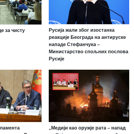
Русија жали због изостанка
е за чисту
реакције Београда на антируске
нападе Стефанчука –
Министарство спољних послова
Русије
рламента
„Медији као оружје рата – напад