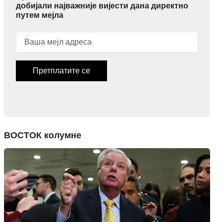
добијали најважније вијести дана директно
путем мејла
Претплатите се
ВОСТОК колумне