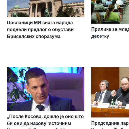
Посланици МИ снага народа
Прилика за млад
поднели предлог о обустави
десетку
Бриселских споразума
„После Косова, дошло је оно што
Председник па
би они да назову ‘источним