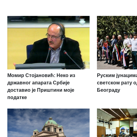
Момир Стојановић: Неко из
Руским јунацим
државног апарата Србије
светском рату о
доставио је Приштини моје
Београду
податке