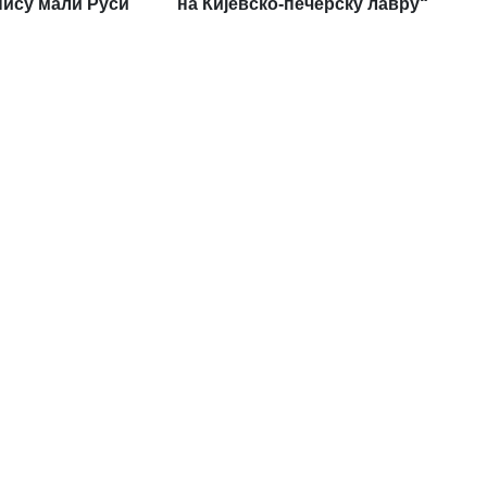
нису мали Руси
на Кијевско-печерску лавру“